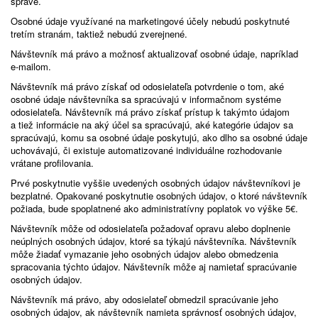
správe.
Osobné údaje využívané na marketingové účely nebudú poskytnuté
tretím stranám, taktiež nebudú zverejnené.
Návštevník má právo a možnosť aktualizovať osobné údaje, napríklad
e-mailom.
Návštevník má právo získať od odosielateľa potvrdenie o tom, aké
osobné údaje návštevníka sa spracúvajú v informačnom systéme
odosielateľa. Návštevník má právo získať prístup k takýmto údajom
a tiež informácie na aký účel sa spracúvajú, aké kategórie údajov sa
spracúvajú, komu sa osobné údaje poskytujú, ako dlho sa osobné údaje
uchovávajú, či existuje automatizované individuálne rozhodovanie
vrátane profilovania.
Prvé poskytnutie vyššie uvedených osobných údajov návštevníkovi je
bezplatné. Opakované poskytnutie osobných údajov, o ktoré návštevník
požiada, bude spoplatnené ako administratívny poplatok vo výške 5€.
Návštevník môže od odosielateľa požadovať opravu alebo doplnenie
neúplných osobných údajov, ktoré sa týkajú návštevníka. Návštevník
môže žiadať vymazanie jeho osobných údajov alebo obmedzenia
spracovania týchto údajov. Návštevník môže aj namietať spracúvanie
osobných údajov.
Návštevník má právo, aby odosielateľ obmedzil spracúvanie jeho
osobných údajov, ak návštevník namieta správnosť osobných údajov,