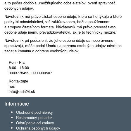
a to počas obdobia umožňujúceho odosielateľovi overiť správnosť
osobných údajov.
Návštevník má právo získať osobné údaje, ktoré sa ho týkajú a ktoré
poskytol odosielateľovi, v štruktúrovanom, bežne používanom
a strojovo čitateľnom formáte. Návštevník má právo preniesť tieto
osobné údaje inému prevádzkovateľovi, ak je to technicky možné.
Návštevník pri podozrení, že jeho osobné údaje sa neoprávnene
spracúvajú, môže podať Úradu na ochranu osobných údajov návrh na
začatie konania o ochrane osobných údajov.
Pon - Pia
8:00 - 16:00
0903778499
,
0903900507
Kontaktujte
nás
info@lada24.sk
Informácie
Obchodné podmienky
Reklamačný poriadok
Odstúpenie od zmluvy
Ochrana osobných údajov