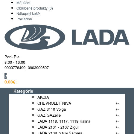
Môj účet
Obľúbené produkty (0)
Nákupný košík
Pokladňa
Pon- Pia
8:00 - 16:00
0903778499
,
0903900507
0
0.00€
Kategórie
AKCIA
+
-
CHEVROLET NIVA
+
-
GAZ 3110 Volga
+
-
GAZ GAZelle
+
-
LADA 1118, 1117, 1119 Kalina
+
-
LADA 2101 - 2107 Žiguli
+
-
LADA 2108, 2109 Samara