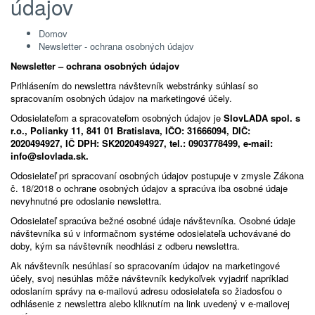
údajov
Domov
Newsletter - ochrana osobných údajov
Newsletter – ochrana osobných údajov
Prihlásením do newslettra návštevník webstránky súhlasí so
spracovaním osobných údajov na marketingové účely.
Odosielateľom a spracovateľom osobných údajov je
SlovLADA spol. s
r.o., Polianky 11, 841 01 Bratislava, IČO: 31666094, DIČ:
2020494927, IČ DPH: SK2020494927, tel.: 0903778499, e-mail:
info@slovlada.sk.
Odosielateľ pri spracovaní osobných údajov postupuje v zmysle Zákona
č. 18/2018 o ochrane osobných údajov a spracúva iba osobné údaje
nevyhnutné pre odoslanie newslettra.
Odosielateľ spracúva bežné osobné údaje návštevníka. Osobné údaje
návštevníka sú v informačnom systéme odosielateľa uchovávané do
doby, kým sa návštevník neodhlási z odberu newslettra.
Ak návštevník nesúhlasí so spracovaním údajov na marketingové
účely, svoj nesúhlas môže návštevník kedykoľvek vyjadriť napríklad
odoslaním správy na e-mailovú adresu odosielateľa so žiadosťou o
odhlásenie z newslettra alebo kliknutím na link uvedený v e-mailovej