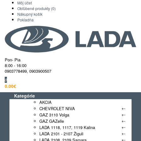
Môj účet
Obľúbené produkty (0)
Nákupný košík
Pokladňa
Pon- Pia
8:00 - 16:00
0903778499
,
0903900507
0
0.00€
Kategórie
AKCIA
+
-
CHEVROLET NIVA
+
-
GAZ 3110 Volga
+
-
GAZ GAZelle
+
-
LADA 1118, 1117, 1119 Kalina
+
-
LADA 2101 - 2107 Žiguli
+
-
LADA 2108, 2109 Samara