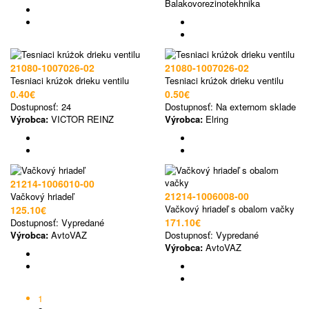
Balakovorezinotekhnika
21080-1007026-02
21080-1007026-02
Tesniaci krúżok drieku ventilu
Tesniaci krúżok drieku ventilu
0.40€
0.50€
Dostupnosť:
24
Dostupnosť:
Na externom sklade
Výrobca:
VICTOR REINZ
Výrobca:
Elring
21214-1006010-00
21214-1006008-00
Vačkový hriadeľ
Vačkový hriadeľ s obalom vačky
125.10€
171.10€
Dostupnosť:
Vypredané
Výrobca:
AvtoVAZ
Dostupnosť:
Vypredané
Výrobca:
AvtoVAZ
1