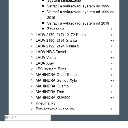
Systém klimatizácie
Vetrací a vykurovací systém do 1999
Vetrací a vykurovací systém od 1999 do
2019
Vetrací a vykurovací systém od 2019
+
-
Zavesenie
+
-
LADA 2170, 2171, 2172 Priora
+
-
LADA 2190, 2191 Granta
+
-
LADA 2192, 2194 Kalina 2
+
-
LADA NIVA Travel
+
-
LADA Vesta
+
-
LADA Xray
+
-
LPG systém Prins
+
-
MAHINDRA Goa / Scorpio
+
-
MAHINDRA Genio / Xylo
+
-
MAHINDRA Quanto
+
-
MAHINDRA Thar
+
-
MAHINDRA XUV500
Pneumatiky
+
-
Prevádzkové kvapaliny