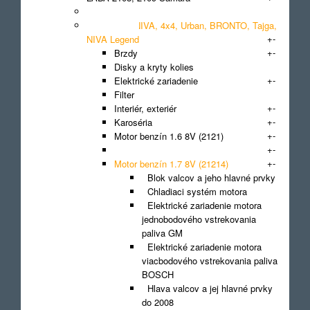
+
-
LADA 2110, 2111, 2112
LADA 2121 NIVA, 4x4, Urban, BRONTO, Tajga,
+
-
NIVA Legend
+
-
Brzdy
Disky a kryty kolies
+
-
Elektrické zariadenie
Filter
+
-
Interiér, exteriér
+
-
Karoséria
+
-
Motor benzín 1.6 8V (2121)
+
-
Motor benzín 1.7 8V (21213)
+
-
Motor benzín 1.7 8V (21214)
Blok valcov a jeho hlavné prvky
Chladiaci systém motora
Elektrické zariadenie motora
jednobodového vstrekovania
paliva GM
Elektrické zariadenie motora
viacbodového vstrekovania paliva
BOSCH
Hlava valcov a jej hlavné prvky
do 2008