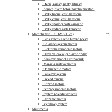
Dvere, zámky, pánty, kľučky
Kapota, dvere batožinového priestoru
Prvky bočnej časti karosérie
Prvky čelnej časti karosérie
Prvky spodnej časti karosérie
Prvky zadnej časti karosérie
+
-
Motor benzín 1.6 16V (21126)
Blok valcov a jeho hlavné prvky
Chladiaci systém motora
Elektrické zariadenie motora
Hlava valcov a jej hlavné prvky
Kľukový hriadeľ a zotrvačník
Mazacia sústava motora
Odhlučnenie motora
Palivový systém
Prevod remeňa
Rozvod motora
Senzory riadenia motora
Systém prívodu vzduchu
Uloženie motora
Výfukový systém
Multimédiá