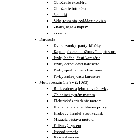
Obloženie exteriéru
Obloženie interiéru
Sedadlá
Sklo, tesnenia, ovládanie okien
Znaky, loga a nápisy
Zrkadlá
+
-
Karoséria
Dvere, zámky, pánty, kľučky
Kapota, dvere batožinového priestoru
Prvky bočnej časti karosérie
Prvky čelnej časti karosérie
Prvky spodnej časti karosérie
Prvky zadnej časti karosérie
+
-
Motor benzín 1.5 8V (21083)
Blok valcov a jeho hlavné prvky
Chladiaci systém motora
Elektrické zariadenie motora
Hlava valcov a jej hlavné prvky
Kľukový hriadeľ a zotrvačník
Mazacia sústava motora
Palivový systém
Prevod remeňa
Rozvod motora