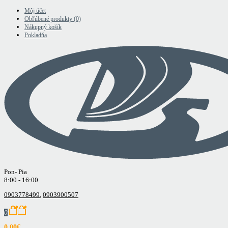
Môj účet
Obľúbené produkty (0)
Nákupný košík
Pokladňa
Pon- Pia
8:00 - 16:00
0903778499
,
0903900507
0
0.00€