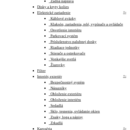
Zadná náprava
Disky a kryty kolies
+
-
Elektrické zariadenie
Káblové zväzky
Klaksón, zariadenia, relé, vypínače a ovládače
Osvetlenie interiéru
Parkovací systém
Príslušenstvo palubnej dosky
Riadiace jednotky
Stierače a ostrekovače
Vonkajšie svetlá
Žiarovky
Filter
+
-
Interiér, exteriér
Bezpečnostný systém
Nárazníky
Obloženie exteriéru
Obloženie interiéru
Sedadlá
Sklo, tesnenia, ovládanie okien
Znaky, loga a nápisy
Zrkadlá
+
-
Karoséria