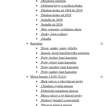
Obloženie interiéru
Ochranné kryty a izolácia hluku
Palubná doska od 1994 do 2019
Palubná doska od 2019
Sedadlá do 2020
Sedadlá od 2020
Sklo, tesnenia, ovládanie okien
Znaky, loga a nápisy
Zrkadlá
+
-
Karoséria
Dvere, zámky, pánty, kľučky
Kapota, dvere batožinového priestoru
Prvky bočnej časti karosérie
Prvky čelnej časti karosérie
Prvky spodnej časti karosérie
Prvky zadnej časti karosérie
+
-
Motor benzín 1.6 8V (2121)
Blok valcov a jeho hlavné prvky
Chladiaci systém motora
Elektrické zariadenie motora
Hlava valcov a jej hlavné prvky
Kľukový hriadeľ a zotrvačník
Mazacia sústava motora