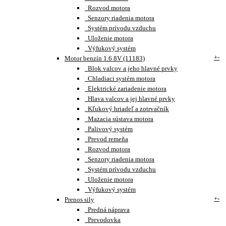
Rozvod motora
Senzory riadenia motora
Systém prívodu vzduchu
Uloženie motora
Výfukový systém
+
-
Motor benzín 1.6 8V (11183)
Blok valcov a jeho hlavné prvky
Chladiaci systém motora
Elektrické zariadenie motora
Hlava valcov a jej hlavné prvky
Kľukový hriadeľ a zotrvačník
Mazacia sústava motora
Palivový systém
Prevod remeňa
Rozvod motora
Senzory riadenia motora
Systém prívodu vzduchu
Uloženie motora
Výfukový systém
+
-
Prenos sily
Predná náprava
Prevodovka