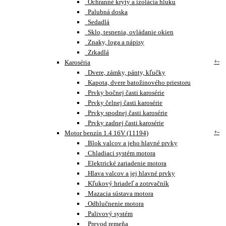
Ochranné kryty a izolácia hluku
Palubná doska
Sedadlá
Sklo, tesnenia, ovládanie okien
Znaky, loga a nápisy
Zrkadlá
+
-
Karoséria
Dvere, zámky, pánty, kľučky
Kapota, dvere batožinového priestoru
Prvky bočnej časti karosérie
Prvky čelnej časti karosérie
Prvky spodnej časti karosérie
Prvky zadnej časti karosérie
+
-
Motor benzín 1.4 16V (11194)
Blok valcov a jeho hlavné prvky
Chladiaci systém motora
Elektrické zariadenie motora
Hlava valcov a jej hlavné prvky
Kľukový hriadeľ a zotrvačník
Mazacia sústava motora
Odhlučnenie motora
Palivový systém
Prevod remeňa