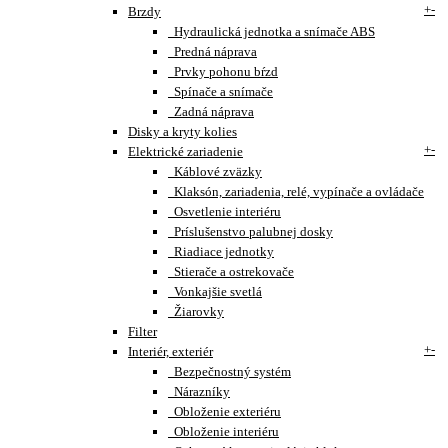
+
-
Brzdy
Hydraulická jednotka a snímače ABS
Predná náprava
Prvky pohonu bŕzd
Spínače a snímače
Zadná náprava
Disky a kryty kolies
+
-
Elektrické zariadenie
Káblové zväzky
Klaksón, zariadenia, relé, vypínače a ovládače
Osvetlenie interiéru
Príslušenstvo palubnej dosky
Riadiace jednotky
Stierače a ostrekovače
Vonkajšie svetlá
Žiarovky
Filter
+
-
Interiér, exteriér
Bezpečnostný systém
Nárazníky
Obloženie exteriéru
Obloženie interiéru