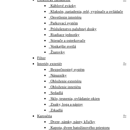
Káblové zväzky
Klaksón, zariadenia, relé, vypínače a ovládače
Osvetlenie interiéru
Parkovací systém
Príslušenstvo palubnej dosky
Riadiace jednotky
Stierače a ostrekovače
Vonkajšie svetlá
Žiarovky
Filter
+
-
Interiér, exteriér
Bezpečnostný systém
Nárazníky
Obloženie exteriéru
Obloženie interiéru
Sedadlá
Sklo, tesnenia, ovládanie okien
Znaky, loga a nápisy
Zrkadlá
+
-
Karoséria
Dvere, zámky, pánty, kľučky
Kapota, dvere batožinového priestoru