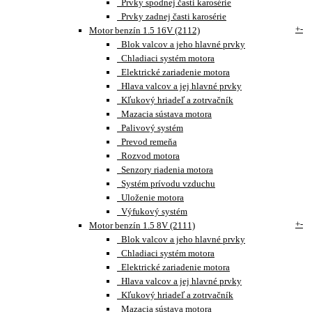
Prvky spodnej časti karosérie
Prvky zadnej časti karosérie
+
-
Motor benzín 1.5 16V (2112)
Blok valcov a jeho hlavné prvky
Chladiaci systém motora
Elektrické zariadenie motora
Hlava valcov a jej hlavné prvky
Kľukový hriadeľ a zotrvačník
Mazacia sústava motora
Palivový systém
Prevod remeňa
Rozvod motora
Senzory riadenia motora
Systém prívodu vzduchu
Uloženie motora
Výfukový systém
+
-
Motor benzín 1.5 8V (2111)
Blok valcov a jeho hlavné prvky
Chladiaci systém motora
Elektrické zariadenie motora
Hlava valcov a jej hlavné prvky
Kľukový hriadeľ a zotrvačník
Mazacia sústava motora