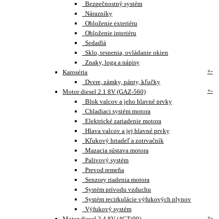
Bezpečnostný systém
Nárazníky
Obloženie exteriéru
Obloženie interiéru
Sedadlá
Sklo, tesnenia, ovládanie okien
Znaky, loga a nápisy
+
-
Karoséria
Dvere, zámky, pánty, kľučky
+
-
Motor diesel 2.1 8V (GAZ-560)
Blok valcov a jeho hlavné prvky
Chladiaci systém motora
Elektrické zariadenie motora
Hlava valcov a jej hlavné prvky
Kľukový hriadeľ a zotrvačník
Mazacia sústava motora
Palivový systém
Prevod remeňa
Senzory riadenia motora
Systém prívodu vzduchu
Systém recirkulácie výfukových plynov
Výfukový systém
+
-
Motor diesel 2.4 8V (4CTi90)