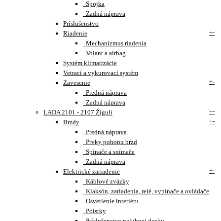
Spojka
Zadná náprava
Príslušenstvo
+
-
Riadenie
Mechanizmus riadenia
Volant a airbag
Systém klimatizácie
Vetrací a vykurovací systém
+
-
Zavesenie
Predná náprava
Zadná náprava
+
-
LADA 2101 - 2107 Žiguli
+
-
Brzdy
Predná náprava
Prvky pohonu bŕzd
Spínače a snímače
Zadná náprava
+
-
Elektrické zariadenie
Káblové zväzky
Klaksón, zariadenia, relé, vypínače a ovládače
Osvetlenie interiéru
Poistky
Príslušenstvo palubnej dosky