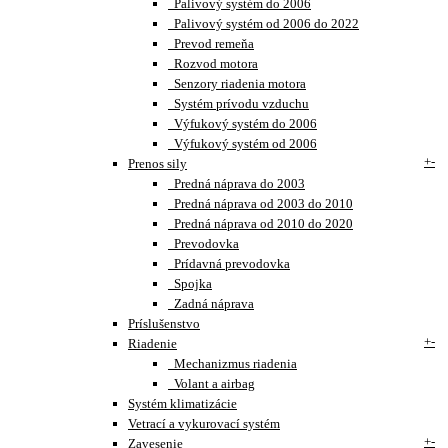
Palivový systém do 2006
Palivový systém od 2006 do 2022
Prevod remeňa
Rozvod motora
Senzory riadenia motora
Systém prívodu vzduchu
Výfukový systém do 2006
Výfukový systém od 2006
+
-
Prenos sily
Predná náprava do 2003
Predná náprava od 2003 do 2010
Predná náprava od 2010 do 2020
Prevodovka
Prídavná prevodovka
Spojka
Zadná náprava
Príslušenstvo
+
-
Riadenie
Mechanizmus riadenia
Volant a airbag
Systém klimatizácie
Vetrací a vykurovací systém
+
-
Zavesenie