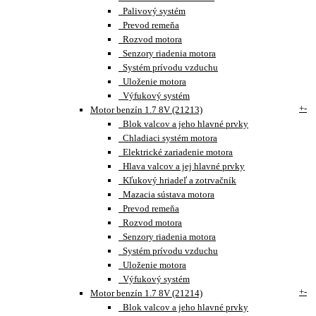
Palivový systém
Prevod remeňa
Rozvod motora
Senzory riadenia motora
Systém prívodu vzduchu
Uloženie motora
Výfukový systém
+
-
Motor benzín 1.7 8V (21213)
Blok valcov a jeho hlavné prvky
Chladiaci systém motora
Elektrické zariadenie motora
Hlava valcov a jej hlavné prvky
Kľukový hriadeľ a zotrvačník
Mazacia sústava motora
Prevod remeňa
Rozvod motora
Senzory riadenia motora
Systém prívodu vzduchu
Uloženie motora
Výfukový systém
+
-
Motor benzín 1.7 8V (21214)
Blok valcov a jeho hlavné prvky