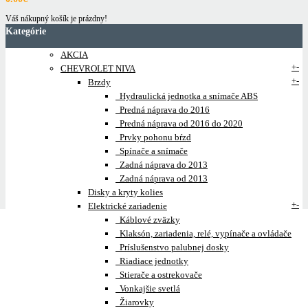
Váš nákupný košík je prázdny!
Kategórie
AKCIA
+
-
CHEVROLET NIVA
+
-
Brzdy
Hydraulická jednotka a snímače ABS
Predná náprava do 2016
Predná náprava od 2016 do 2020
Prvky pohonu bŕzd
Spínače a snímače
Zadná náprava do 2013
Zadná náprava od 2013
Disky a kryty kolies
+
-
Elektrické zariadenie
Káblové zväzky
Klaksón, zariadenia, relé, vypínače a ovládače
Príslušenstvo palubnej dosky
Riadiace jednotky
Stierače a ostrekovače
Vonkajšie svetlá
Žiarovky