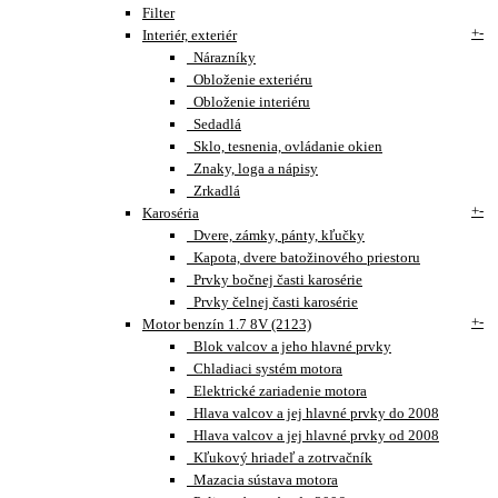
Filter
+
-
Interiér, exteriér
Nárazníky
Obloženie exteriéru
Obloženie interiéru
Sedadlá
Sklo, tesnenia, ovládanie okien
Znaky, loga a nápisy
Zrkadlá
+
-
Karoséria
Dvere, zámky, pánty, kľučky
Kapota, dvere batožinového priestoru
Prvky bočnej časti karosérie
Prvky čelnej časti karosérie
+
-
Motor benzín 1.7 8V (2123)
Blok valcov a jeho hlavné prvky
Chladiaci systém motora
Elektrické zariadenie motora
Hlava valcov a jej hlavné prvky do 2008
Hlava valcov a jej hlavné prvky od 2008
Kľukový hriadeľ a zotrvačník
Mazacia sústava motora