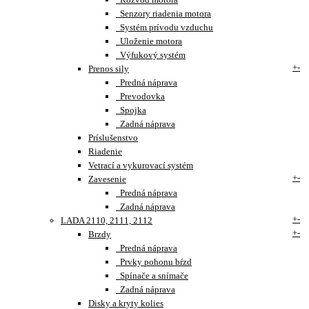
Senzory riadenia motora
Systém prívodu vzduchu
Uloženie motora
Výfukový systém
+
-
Prenos sily
Predná náprava
Prevodovka
Spojka
Zadná náprava
Príslušenstvo
Riadenie
Vetrací a vykurovací systém
+
-
Zavesenie
Predná náprava
Zadná náprava
+
-
LADA 2110, 2111, 2112
+
-
Brzdy
Predná náprava
Prvky pohonu bŕzd
Spínače a snímače
Zadná náprava
Disky a kryty kolies