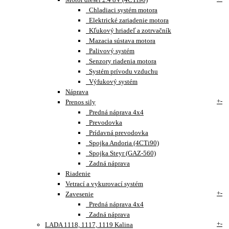
Chladiaci systém motora
Elektrické zariadenie motora
Kľukový hriadeľ a zotrvačník
Mazacia sústava motora
Palivový systém
Senzory riadenia motora
Systém prívodu vzduchu
Výfukový systém
Náprava
+
-
Prenos sily
Predná náprava 4x4
Prevodovka
Prídavná prevodovka
Spojka Andoria (4CTi90)
Spojka Steyr (GAZ-560)
Zadná náprava
Riadenie
Vetrací a vykurovací systém
+
-
Zavesenie
Predná náprava 4x4
Zadná náprava
+
-
LADA 1118, 1117, 1119 Kalina