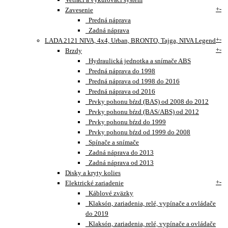
+
-
Zavesenie
Predná náprava
Zadná náprava
+
-
LADA 2121 NIVA, 4x4, Urban, BRONTO, Tajga, NIVA Legend
+
-
Brzdy
Hydraulická jednotka a snímače ABS
Predná náprava do 1998
Predná náprava od 1998 do 2016
Predná náprava od 2016
Prvky pohonu bŕzd (BAS) od 2008 do 2012
Prvky pohonu bŕzd (BAS/ABS) od 2012
Prvky pohonu bŕzd do 1999
Prvky pohonu bŕzd od 1999 do 2008
Spínače a snímače
Zadná náprava do 2013
Zadná náprava od 2013
Disky a kryty kolies
+
-
Elektrické zariadenie
Káblové zväzky
Klaksón, zariadenia, relé, vypínače a ovládače
do 2019
Klaksón, zariadenia, relé, vypínače a ovládače