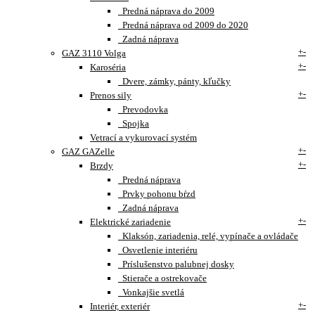
Predná náprava do 2009
Predná náprava od 2009 do 2020
Zadná náprava
+
-
GAZ 3110 Volga
+
-
Karoséria
Dvere, zámky, pánty, kľučky
+
-
Prenos sily
Prevodovka
Spojka
Vetrací a vykurovací systém
+
-
GAZ GAZelle
+
-
Brzdy
Predná náprava
Prvky pohonu bŕzd
Zadná náprava
+
-
Elektrické zariadenie
Klaksón, zariadenia, relé, vypínače a ovládače
Osvetlenie interiéru
Príslušenstvo palubnej dosky
Stierače a ostrekovače
Vonkajšie svetlá
+
-
Interiér, exteriér