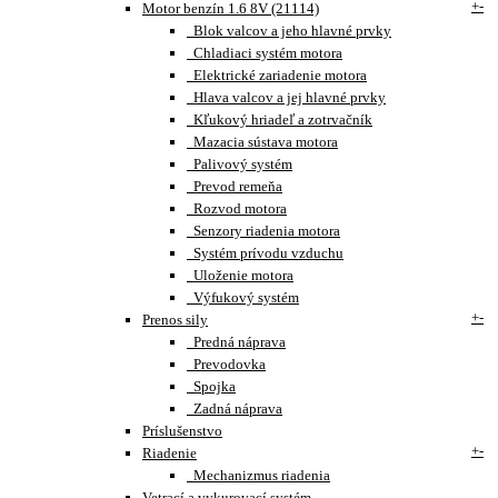
+
-
Motor benzín 1.6 8V (21114)
Blok valcov a jeho hlavné prvky
Chladiaci systém motora
Elektrické zariadenie motora
Hlava valcov a jej hlavné prvky
Kľukový hriadeľ a zotrvačník
Mazacia sústava motora
Palivový systém
Prevod remeňa
Rozvod motora
Senzory riadenia motora
Systém prívodu vzduchu
Uloženie motora
Výfukový systém
+
-
Prenos sily
Predná náprava
Prevodovka
Spojka
Zadná náprava
Príslušenstvo
+
-
Riadenie
Mechanizmus riadenia
Vetrací a vykurovací systém