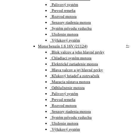
Palivový systém
Prevod remeňa
Rozvod motora
Senzory riadenia motora
Systém prívodu vzduchu
Uloženie motora
Výfukový systém
+
-
Motor benzín 1.6 16V (21124)
Blok valcov a jeho hlavné prvky
Chladiaci systém motora
Elektrické zariadenie motora
Hlava valcov a jej hlavné prvky
Kľukový hriadeľ a zotrvačník
Mazacia sústava motora
Odhlučnenie motora
Palivový systém
Prevod remeňa
Rozvod motora
Senzory riadenia motora
Systém prívodu vzduchu
Uloženie motora
Výfukový systém