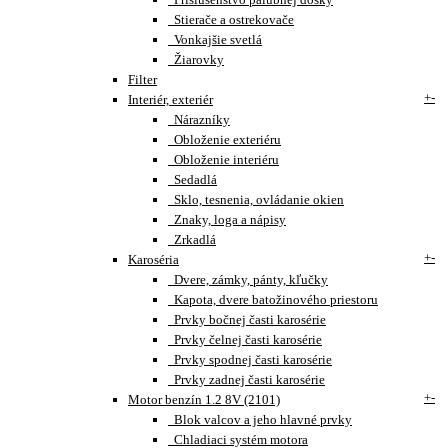
Stierače a ostrekovače
Vonkajšie svetlá
Žiarovky
Filter
+
-
Interiér, exteriér
Nárazníky
Obloženie exteriéru
Obloženie interiéru
Sedadlá
Sklo, tesnenia, ovládanie okien
Znaky, loga a nápisy
Zrkadlá
+
-
Karoséria
Dvere, zámky, pánty, kľučky
Kapota, dvere batožinového priestoru
Prvky bočnej časti karosérie
Prvky čelnej časti karosérie
Prvky spodnej časti karosérie
Prvky zadnej časti karosérie
+
-
Motor benzín 1.2 8V (2101)
Blok valcov a jeho hlavné prvky
Chladiaci systém motora