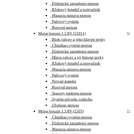
Elektrické zariadenie motora
Kľukový hriadeľ a zotrvačník
Mazacia sústava motora
Palivový systém
Rozvod motora
+
-
Motor benzín 1.3 8V (21011)
Blok valcov a jeho hlavné prvky
Chladiaci systém motora
Elektrické zariadenie motora
Hlava valcov a jej hlavné prvky
Kľukový hriadeľ a zotrvačník
Mazacia sústava motora
Palivový systém
Prevod remeňa
Rozvod motora
Senzory riadenia motora
Systém prívodu vzduchu
Uloženie motora
+
-
Motor benzín 1.3 8V (2105)
Chladiaci systém motora
Elektrické zariadenie motora
Mazacia sústava motora