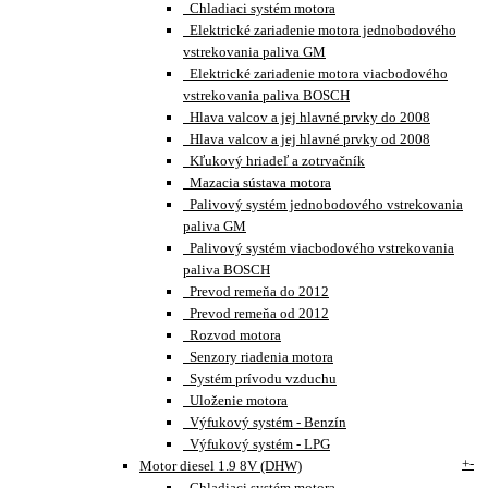
Chladiaci systém motora
Elektrické zariadenie motora jednobodového
vstrekovania paliva GM
Elektrické zariadenie motora viacbodového
vstrekovania paliva BOSCH
Hlava valcov a jej hlavné prvky do 2008
Hlava valcov a jej hlavné prvky od 2008
Kľukový hriadeľ a zotrvačník
Mazacia sústava motora
Palivový systém jednobodového vstrekovania
paliva GM
Palivový systém viacbodového vstrekovania
paliva BOSCH
Prevod remeňa do 2012
Prevod remeňa od 2012
Rozvod motora
Senzory riadenia motora
Systém prívodu vzduchu
Uloženie motora
Výfukový systém - Benzín
Výfukový systém - LPG
+
-
Motor diesel 1.9 8V (DHW)
Chladiaci systém motora