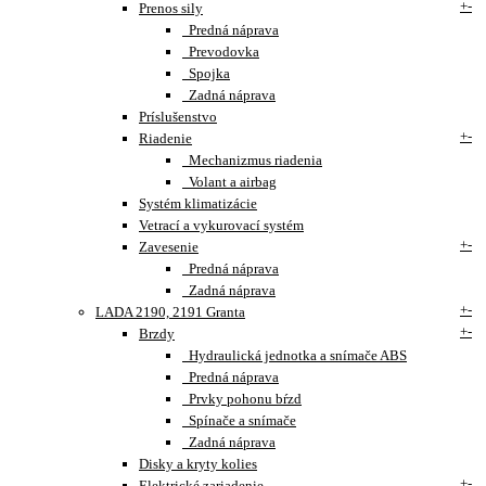
+
-
Prenos sily
Predná náprava
Prevodovka
Spojka
Zadná náprava
Príslušenstvo
+
-
Riadenie
Mechanizmus riadenia
Volant a airbag
Systém klimatizácie
Vetrací a vykurovací systém
+
-
Zavesenie
Predná náprava
Zadná náprava
+
-
LADA 2190, 2191 Granta
+
-
Brzdy
Hydraulická jednotka a snímače ABS
Predná náprava
Prvky pohonu bŕzd
Spínače a snímače
Zadná náprava
Disky a kryty kolies
+
-
Elektrické zariadenie