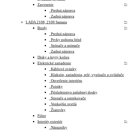
+
-
Zavesenie
Predná náprava
Zadná náprava
+
-
LADA 2108, 2109 Samara
+
-
Brzdy
Predná náprava
Prvky pohonu bŕzd
Spínače a snímače
Zadná náprava
Disky a kryty kolies
+
-
Elektrické zariadenie
Káblové zväzky
Klaksón, zariadenia, relé, vypínače a ovládače
Osvetlenie interiéru
Poistky
Príslušenstvo palubnej dosky
Stierače a ostrekovače
Vonkajšie svetlá
Žiarovky
Filter
+
-
Interiér, exteriér
Nárazníky