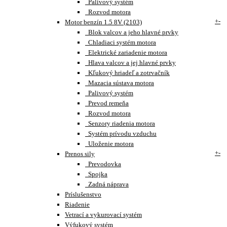
Palivový systém
Rozvod motora
+
-
Motor benzín 1.5 8V (2103)
Blok valcov a jeho hlavné prvky
Chladiaci systém motora
Elektrické zariadenie motora
Hlava valcov a jej hlavné prvky
Kľukový hriadeľ a zotrvačník
Mazacia sústava motora
Palivový systém
Prevod remeňa
Rozvod motora
Senzory riadenia motora
Systém prívodu vzduchu
Uloženie motora
+
-
Prenos sily
Prevodovka
Spojka
Zadná náprava
Príslušenstvo
Riadenie
Vetrací a vykurovací systém
Výfukový systém