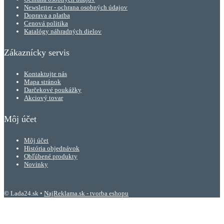
Newsletter - ochrana osobných údajov
Doprava a platba
Cenová politika
Katalógy náhradných dielov
Zákaznícky servis
Kontaktujte nás
Mapa stránok
Darčekové poukážky
Akciový tovar
Môj účet
Môj účet
História objednávok
Obľúbené produkty
Novinky
© Lada24.sk •
NajReklama.sk - tvorba eshopu