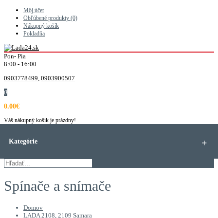
Môj účet
Obľúbené produkty (0)
Nákupný košík
Pokladňa
Pon- Pia
8:00 - 16:00
0903778499
,
0903900507
0
0.00€
Váš nákupný košík je prázdny!
Kategórie
Spínače a snímače
Domov
LADA 2108, 2109 Samara