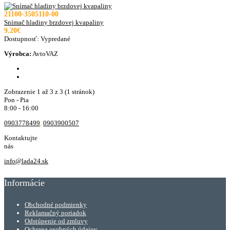
21100-3505110-00
Snímač hladiny brzdovej kvapaliny
9.20€
Dostupnosť:
Vypredané
Výrobca:
AvtoVAZ
Zobrazenie 1 až 3 z 3 (1 stránok)
Pon - Pia
8:00 - 16:00
0903778499
,
0903900507
Kontaktujte
nás
info@lada24.sk
Informácie
Obchodné podmienky
Reklamačný poriadok
Odstúpenie od zmluvy
Ochrana osobných údajov