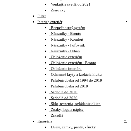
Vonkajšie svetlá od 2021
Žiarovky
Filter
+
-
Interiér, exteriér
Bezpečnostný systém
Nárazníky - Bronto
Nárazníky - Komfort
Nárazníky - Poľovník
Nárazníky - Urban
Obloženie exteriéru
Obloženie exteriéru - Bronto
Obloženie interiéru
Ochranné kryty a izolácia hluku
Palubná doska od 1994 do 2019
Palubná doska od 2019
Sedadlá do 2020
Sedadlá od 2020
Sklo, tesnenia, ovládanie okien
Znaky, loga a nápisy
Zrkadlá
+
-
Karoséria
Dvere, zámky, pánty, kľučky