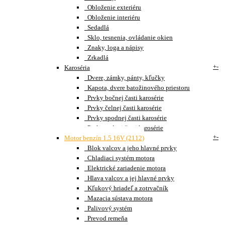
Obloženie exteriéru
Obloženie interiéru
Sedadlá
Sklo, tesnenia, ovládanie okien
Znaky, loga a nápisy
Zrkadlá
+
-
Karoséria
Dvere, zámky, pánty, kľučky
Kapota, dvere batožinového priestoru
Prvky bočnej časti karosérie
Prvky čelnej časti karosérie
Prvky spodnej časti karosérie
Prvky zadnej časti karosérie
+
-
Motor benzín 1.5 16V (2112)
Blok valcov a jeho hlavné prvky
Chladiaci systém motora
Elektrické zariadenie motora
Hlava valcov a jej hlavné prvky
Kľukový hriadeľ a zotrvačník
Mazacia sústava motora
Palivový systém
Prevod remeňa