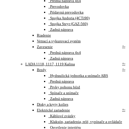
Predná náprava 4x4
Prevodovka
Prídavná prevodovka
Spojka Andoria (4CTi90)
Spojka Steyr (GAZ-560)
Zadná náprava
Riadenie
Vetrací a vykurovací systém
+
-
Zavesenie
Predná náprava 4x4
Zadná náprava
+
-
LADA 1118, 1117, 1119 Kalina
+
-
Brzdy
Hydraulická jednotka a snímače ABS
Predná náprava
Prvky pohonu bŕzd
Spínače a snímače
Zadná náprava
Disky a kryty kolies
+
-
Elektrické zariadenie
Káblové zväzky
Klaksón, zariadenia, relé, vypínače a ovládače
Osvetlenie interiéru