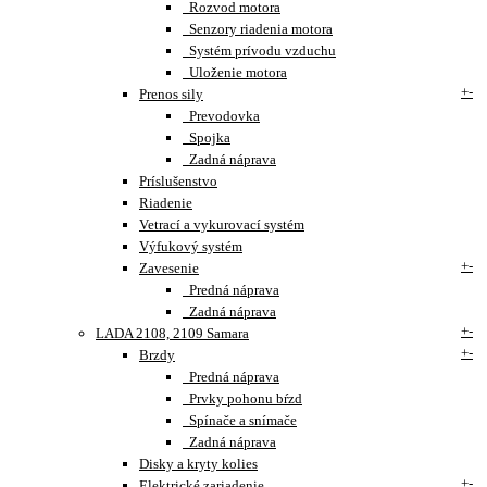
Rozvod motora
Senzory riadenia motora
Systém prívodu vzduchu
Uloženie motora
+
-
Prenos sily
Prevodovka
Spojka
Zadná náprava
Príslušenstvo
Riadenie
Vetrací a vykurovací systém
Výfukový systém
+
-
Zavesenie
Predná náprava
Zadná náprava
+
-
LADA 2108, 2109 Samara
+
-
Brzdy
Predná náprava
Prvky pohonu bŕzd
Spínače a snímače
Zadná náprava
Disky a kryty kolies
+
-
Elektrické zariadenie