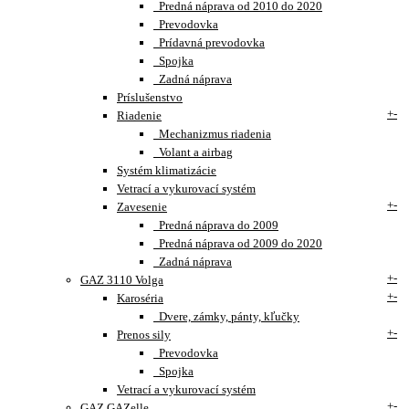
Predná náprava od 2010 do 2020
Prevodovka
Prídavná prevodovka
Spojka
Zadná náprava
Príslušenstvo
+
-
Riadenie
Mechanizmus riadenia
Volant a airbag
Systém klimatizácie
Vetrací a vykurovací systém
+
-
Zavesenie
Predná náprava do 2009
Predná náprava od 2009 do 2020
Zadná náprava
+
-
GAZ 3110 Volga
+
-
Karoséria
Dvere, zámky, pánty, kľučky
+
-
Prenos sily
Prevodovka
Spojka
Vetrací a vykurovací systém
+
-
GAZ GAZelle