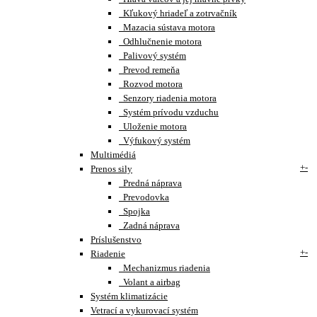
Kľukový hriadeľ a zotrvačník
Mazacia sústava motora
Odhlučnenie motora
Palivový systém
Prevod remeňa
Rozvod motora
Senzory riadenia motora
Systém prívodu vzduchu
Uloženie motora
Výfukový systém
Multimédiá
+
-
Prenos sily
Predná náprava
Prevodovka
Spojka
Zadná náprava
Príslušenstvo
+
-
Riadenie
Mechanizmus riadenia
Volant a airbag
Systém klimatizácie
Vetrací a vykurovací systém