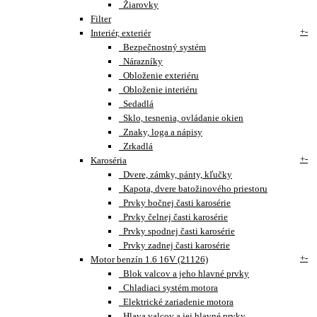
Žiarovky
Filter
+
-
Interiér, exteriér
Bezpečnostný systém
Nárazníky
Obloženie exteriéru
Obloženie interiéru
Sedadlá
Sklo, tesnenia, ovládanie okien
Znaky, loga a nápisy
Zrkadlá
+
-
Karoséria
Dvere, zámky, pánty, kľučky
Kapota, dvere batožinového priestoru
Prvky bočnej časti karosérie
Prvky čelnej časti karosérie
Prvky spodnej časti karosérie
Prvky zadnej časti karosérie
+
-
Motor benzín 1.6 16V (21126)
Blok valcov a jeho hlavné prvky
Chladiaci systém motora
Elektrické zariadenie motora
Hlava valcov a jej hlavné prvky