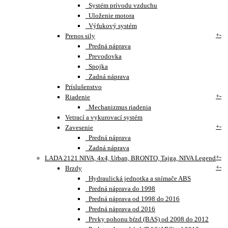
Systém prívodu vzduchu
Uloženie motora
Výfukový systém
+
-
Prenos sily
Predná náprava
Prevodovka
Spojka
Zadná náprava
Príslušenstvo
+
-
Riadenie
Mechanizmus riadenia
Vetrací a vykurovací systém
+
-
Zavesenie
Predná náprava
Zadná náprava
+
-
LADA 2121 NIVA, 4x4, Urban, BRONTO, Tajga, NIVA Legend
+
-
Brzdy
Hydraulická jednotka a snímače ABS
Predná náprava do 1998
Predná náprava od 1998 do 2016
Predná náprava od 2016
Prvky pohonu bŕzd (BAS) od 2008 do 2012