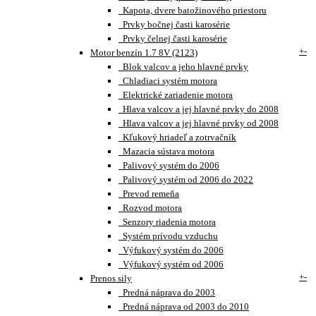
Kapota, dvere batožinového priestoru
Prvky bočnej časti karosérie
Prvky čelnej časti karosérie
+
-
Motor benzín 1.7 8V (2123)
Blok valcov a jeho hlavné prvky
Chladiaci systém motora
Elektrické zariadenie motora
Hlava valcov a jej hlavné prvky do 2008
Hlava valcov a jej hlavné prvky od 2008
Kľukový hriadeľ a zotrvačník
Mazacia sústava motora
Palivový systém do 2006
Palivový systém od 2006 do 2022
Prevod remeňa
Rozvod motora
Senzory riadenia motora
Systém prívodu vzduchu
Výfukový systém do 2006
Výfukový systém od 2006
+
-
Prenos sily
Predná náprava do 2003
Predná náprava od 2003 do 2010