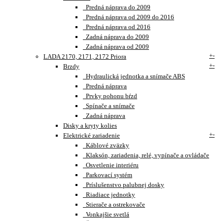
Predná náprava do 2009
Predná náprava od 2009 do 2016
Predná náprava od 2016
Zadná náprava do 2009
Zadná náprava od 2009
+
-
LADA 2170, 2171, 2172 Priora
+
-
Brzdy
Hydraulická jednotka a snímače ABS
Predná náprava
Prvky pohonu bŕzd
Spínače a snímače
Zadná náprava
Disky a kryty kolies
+
-
Elektrické zariadenie
Káblové zväzky
Klaksón, zariadenia, relé, vypínače a ovládače
Osvetlenie interiéru
Parkovací systém
Príslušenstvo palubnej dosky
Riadiace jednotky
Stierače a ostrekovače
Vonkajšie svetlá