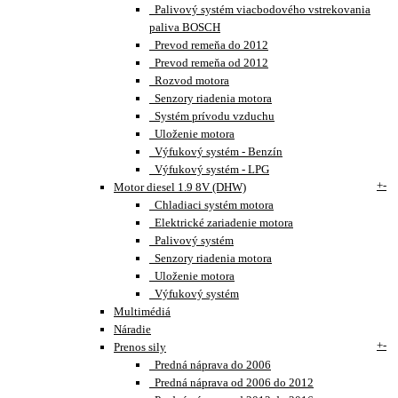
Palivový systém viacbodového vstrekovania
paliva BOSCH
Prevod remeňa do 2012
Prevod remeňa od 2012
Rozvod motora
Senzory riadenia motora
Systém prívodu vzduchu
Uloženie motora
Výfukový systém - Benzín
Výfukový systém - LPG
+
-
Motor diesel 1.9 8V (DHW)
Chladiaci systém motora
Elektrické zariadenie motora
Palivový systém
Senzory riadenia motora
Uloženie motora
Výfukový systém
Multimédiá
Náradie
+
-
Prenos sily
Predná náprava do 2006
Predná náprava od 2006 do 2012