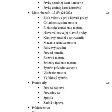
Prvky spodnej časti karosérie
Prvky zadnej časti karosérie
+
-
Motor benzín 1.5 8V (21083)
Blok valcov a jeho hlavné prvky
Chladiaci systém motora
Elektrické zariadenie motora
Hlava valcov a jej hlavné prvky
Kľukový hriadeľ a zotrvačník
Mazacia sústava motora
Palivový systém
Prevod remeňa
Rozvod motora
Senzory riadenia motora
Systém prívodu vzduchu
Uloženie motora
Výfukový systém
+
-
Prenos sily
Predná náprava
Prevodovka
Spojka
Zadná náprava
Príslušenstvo