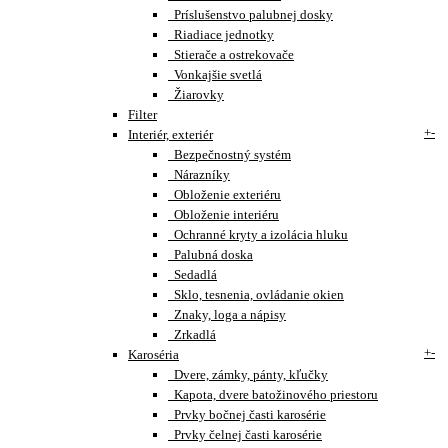
Príslušenstvo palubnej dosky
Riadiace jednotky
Stierače a ostrekovače
Vonkajšie svetlá
Žiarovky
Filter
+
-
Interiér, exteriér
Bezpečnostný systém
Nárazníky
Obloženie exteriéru
Obloženie interiéru
Ochranné kryty a izolácia hluku
Palubná doska
Sedadlá
Sklo, tesnenia, ovládanie okien
Znaky, loga a nápisy
Zrkadlá
+
-
Karoséria
Dvere, zámky, pánty, kľučky
Kapota, dvere batožinového priestoru
Prvky bočnej časti karosérie
Prvky čelnej časti karosérie