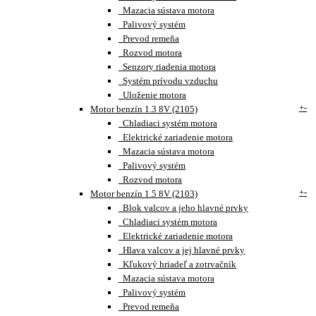
Mazacia sústava motora
Palivový systém
Prevod remeňa
Rozvod motora
Senzory riadenia motora
Systém prívodu vzduchu
Uloženie motora
+
-
Motor benzín 1.3 8V (2105)
Chladiaci systém motora
Elektrické zariadenie motora
Mazacia sústava motora
Palivový systém
Rozvod motora
+
-
Motor benzín 1.5 8V (2103)
Blok valcov a jeho hlavné prvky
Chladiaci systém motora
Elektrické zariadenie motora
Hlava valcov a jej hlavné prvky
Kľukový hriadeľ a zotrvačník
Mazacia sústava motora
Palivový systém
Prevod remeňa