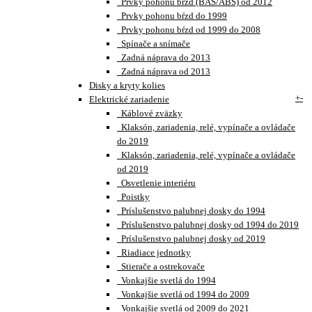
Prvky pohonu bŕzd (BAS/ABS) od 2012
Prvky pohonu bŕzd do 1999
Prvky pohonu bŕzd od 1999 do 2008
Spínače a snímače
Zadná náprava do 2013
Zadná náprava od 2013
Disky a kryty kolies
+
-
Elektrické zariadenie
Káblové zväzky
Klaksón, zariadenia, relé, vypínače a ovládače
do 2019
Klaksón, zariadenia, relé, vypínače a ovládače
od 2019
Osvetlenie interiéru
Poistky
Príslušenstvo palubnej dosky do 1994
Príslušenstvo palubnej dosky od 1994 do 2019
Príslušenstvo palubnej dosky od 2019
Riadiace jednotky
Stierače a ostrekovače
Vonkajšie svetlá do 1994
Vonkajšie svetlá od 1994 do 2009
Vonkajšie svetlá od 2009 do 2021