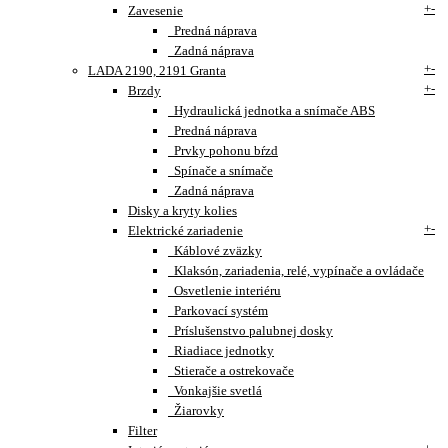
+
-
Zavesenie
Predná náprava
Zadná náprava
+
-
LADA 2190, 2191 Granta
+
-
Brzdy
Hydraulická jednotka a snímače ABS
Predná náprava
Prvky pohonu bŕzd
Spínače a snímače
Zadná náprava
Disky a kryty kolies
+
-
Elektrické zariadenie
Káblové zväzky
Klaksón, zariadenia, relé, vypínače a ovládače
Osvetlenie interiéru
Parkovací systém
Príslušenstvo palubnej dosky
Riadiace jednotky
Stierače a ostrekovače
Vonkajšie svetlá
Žiarovky
Filter