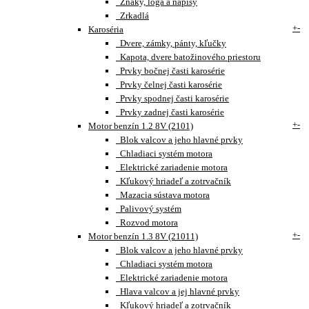
Znaky, loga a nápisy
Zrkadlá
+
-
Karoséria
Dvere, zámky, pánty, kľučky
Kapota, dvere batožinového priestoru
Prvky bočnej časti karosérie
Prvky čelnej časti karosérie
Prvky spodnej časti karosérie
Prvky zadnej časti karosérie
+
-
Motor benzín 1.2 8V (2101)
Blok valcov a jeho hlavné prvky
Chladiaci systém motora
Elektrické zariadenie motora
Kľukový hriadeľ a zotrvačník
Mazacia sústava motora
Palivový systém
Rozvod motora
+
-
Motor benzín 1.3 8V (21011)
Blok valcov a jeho hlavné prvky
Chladiaci systém motora
Elektrické zariadenie motora
Hlava valcov a jej hlavné prvky
Kľukový hriadeľ a zotrvačník