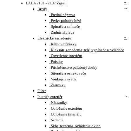
+
-
LADA 2101 - 2107 Žiguli
+
-
Brzdy
Predná náprava
Prvky pohonu bŕzd
Spínače a snímače
Zadná náprava
+
-
Elektrické zariadenie
Káblové zväzky
Klaksón, zariadenia, relé, vypínače a ovládače
Osvetlenie interiéru
Poistky
Príslušenstvo palubnej dosky
Stierače a ostrekovače
Vonkajšie svetlá
Žiarovky
Filter
+
-
Interiér, exteriér
Nárazníky
Obloženie exteriéru
Obloženie interiéru
Sedadlá
Sklo, tesnenia, ovládanie okien