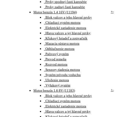
Prvky spodnej časti karosérie
Prvky zadnej časti karosérie
+
-
Motor benzín 1.4 16V (11194)
Blok valcov a jeho hlavné prvky
Chladiaci systém motora
Elektrické zariadenie motora
Hlava valcov a jej hlavné prvky
Kľukový hriadeľ a zotrvačník
Mazacia sústava motora
Odhlučnenie motora
Palivový systém
Prevod remeňa
Rozvod motora
Senzory riadenia motora
Systém prívodu vzduchu
Uloženie motora
Výfukový systém
+
-
Motor benzín 1.6 8V (11183)
Blok valcov a jeho hlavné prvky
Chladiaci systém motora
Elektrické zariadenie motora
Hlava valcov a jej hlavné prvky
Kľukový hriadeľ a zotrvačník