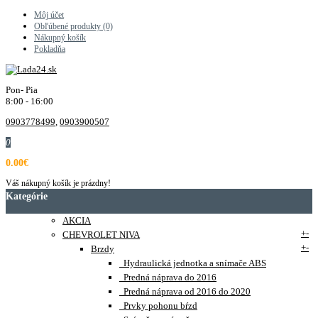
Môj účet
Obľúbené produkty (0)
Nákupný košík
Pokladňa
Pon- Pia
8:00 - 16:00
0903778499
,
0903900507
0
0.00€
Váš nákupný košík je prázdny!
Kategórie
AKCIA
+
-
CHEVROLET NIVA
+
-
Brzdy
Hydraulická jednotka a snímače ABS
Predná náprava do 2016
Predná náprava od 2016 do 2020
Prvky pohonu bŕzd