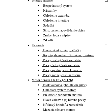
+
-
Interiér, exteriér
Bezpečnostný systém
Nárazníky
Obloženie exteriéru
Obloženie interiéru
Sedadlá
Sklo, tesnenia, ovládanie okien
Znaky, loga a nápisy
Zrkadlá
+
-
Karoséria
Dvere, zámky, pánty, kľučky
Kapota, dvere batožinového priestoru
Prvky bočnej časti karosérie
Prvky čelnej časti karosérie
Prvky spodnej časti karosérie
Prvky zadnej časti karosérie
+
-
Motor benzín 1.6 16V (21126)
Blok valcov a jeho hlavné prvky
Chladiaci systém motora
Elektrické zariadenie motora
Hlava valcov a jej hlavné prvky
Kľukový hriadeľ a zotrvačník
Mazacia sústava motora