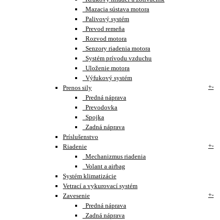
Mazacia sústava motora
Palivový systém
Prevod remeňa
Rozvod motora
Senzory riadenia motora
Systém prívodu vzduchu
Uloženie motora
Výfukový systém
+
-
Prenos sily
Predná náprava
Prevodovka
Spojka
Zadná náprava
Príslušenstvo
+
-
Riadenie
Mechanizmus riadenia
Volant a airbag
Systém klimatizácie
Vetrací a vykurovací systém
+
-
Zavesenie
Predná náprava
Zadná náprava