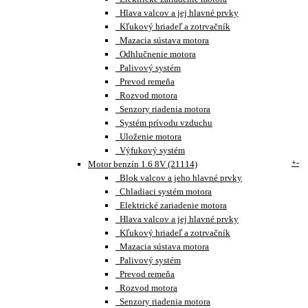
Hlava valcov a jej hlavné prvky
Kľukový hriadeľ a zotrvačník
Mazacia sústava motora
Odhlučnenie motora
Palivový systém
Prevod remeňa
Rozvod motora
Senzory riadenia motora
Systém prívodu vzduchu
Uloženie motora
Výfukový systém
+
-
Motor benzín 1.6 8V (21114)
Blok valcov a jeho hlavné prvky
Chladiaci systém motora
Elektrické zariadenie motora
Hlava valcov a jej hlavné prvky
Kľukový hriadeľ a zotrvačník
Mazacia sústava motora
Palivový systém
Prevod remeňa
Rozvod motora
Senzory riadenia motora