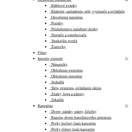
Káblové zväzky
Klaksón, zariadenia, relé, vypínače a ovládače
Osvetlenie interiéru
Poistky
Príslušenstvo palubnej dosky
Stierače a ostrekovače
Vonkajšie svetlá
Žiarovky
Filter
+
-
Interiér, exteriér
Nárazníky
Obloženie exteriéru
Obloženie interiéru
Sedadlá
Sklo, tesnenia, ovládanie okien
Znaky, loga a nápisy
Zrkadlá
+
-
Karoséria
Dvere, zámky, pánty, kľučky
Kapota, dvere batožinového priestoru
Prvky bočnej časti karosérie
Prvky čelnej časti karosérie