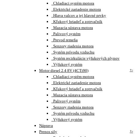
Chladiaci systém motora
Elektrické zariadenie motora
Hlava valcov a jej hlavné prvky
Kľukový hriadeľ a zotrvačník
Mazacia sústava motora
Palivový systém
Prevod remeňa
Senzory riadenia motora
Systém prívodu vzduchu
Systém recirkulácie výfukových plynov
Výfukový systém
+
-
Motor diesel 2.4 8V (4CTi90)
Chladiaci systém motora
Elektrické zariadenie motora
Kľukový hriadeľ a zotrvačník
Mazacia sústava motora
Palivový systém
Senzory riadenia motora
Systém prívodu vzduchu
Výfukový systém
Náprava
+
-
Prenos sily