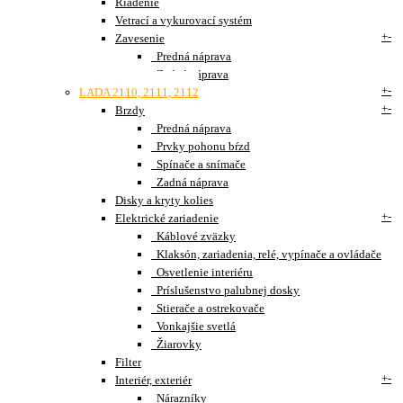
Riadenie
Vetrací a vykurovací systém
+
-
Zavesenie
Predná náprava
Zadná náprava
+
-
LADA 2110, 2111, 2112
+
-
Brzdy
Predná náprava
Prvky pohonu bŕzd
Spínače a snímače
Zadná náprava
Disky a kryty kolies
+
-
Elektrické zariadenie
Káblové zväzky
Klaksón, zariadenia, relé, vypínače a ovládače
Osvetlenie interiéru
Príslušenstvo palubnej dosky
Stierače a ostrekovače
Vonkajšie svetlá
Žiarovky
Filter
+
-
Interiér, exteriér
Nárazníky