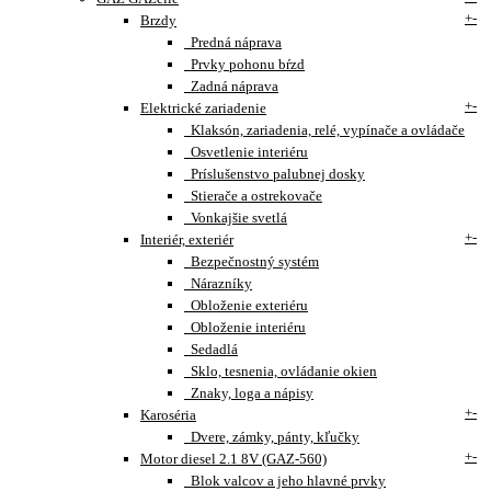
+
-
Brzdy
Predná náprava
Prvky pohonu bŕzd
Zadná náprava
+
-
Elektrické zariadenie
Klaksón, zariadenia, relé, vypínače a ovládače
Osvetlenie interiéru
Príslušenstvo palubnej dosky
Stierače a ostrekovače
Vonkajšie svetlá
+
-
Interiér, exteriér
Bezpečnostný systém
Nárazníky
Obloženie exteriéru
Obloženie interiéru
Sedadlá
Sklo, tesnenia, ovládanie okien
Znaky, loga a nápisy
+
-
Karoséria
Dvere, zámky, pánty, kľučky
+
-
Motor diesel 2.1 8V (GAZ-560)
Blok valcov a jeho hlavné prvky