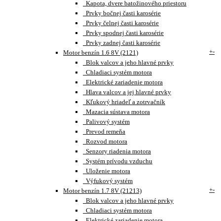
Kapota, dvere batožinového priestoru
Prvky bočnej časti karosérie
Prvky čelnej časti karosérie
Prvky spodnej časti karosérie
Prvky zadnej časti karosérie
+
-
Motor benzín 1.6 8V (2121)
Blok valcov a jeho hlavné prvky
Chladiaci systém motora
Elektrické zariadenie motora
Hlava valcov a jej hlavné prvky
Kľukový hriadeľ a zotrvačník
Mazacia sústava motora
Palivový systém
Prevod remeňa
Rozvod motora
Senzory riadenia motora
Systém prívodu vzduchu
Uloženie motora
Výfukový systém
+
-
Motor benzín 1.7 8V (21213)
Blok valcov a jeho hlavné prvky
Chladiaci systém motora
Elektrické zariadenie motora