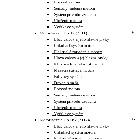
Rozvod motora
Senzory riadenia motora
Systém prívodu vzduchu
Uloženie motora
Výfukový systém
+
-
Motor benzín 1.5 8V (2111)
Blok valcov a jeho hlavné prvky
Chladiaci systém motora
Elektrické zariadenie motora
Hlava valcov a jej hlavné prvky
Kľukový hriadeľ a zotrvačník
Mazacia sústava motora
Palivový systém
Prevod remeňa
Rozvod motora
Senzory riadenia motora
Systém prívodu vzduchu
Uloženie motora
Výfukový systém
+
-
Motor benzín 1.6 16V (21124)
Blok valcov a jeho hlavné prvky
Chladiaci systém motora
Elektrické zariadenie motora