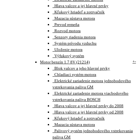
Hlava valcov a jej hlavné prvky
Kľukový hriadeľ a zotrvačník
Mazacia sústava motora
Prevod remeňa
Rozvod motora
Senzory riadenia motora
Systém prívodu vzduchu
Uloženie motora
Výfukový systém
+
-
Motor benzín 1.7 8V (21214)
Blok valcov a jeho hlavné prvky
Chladiaci systém motora
Elektrické zariadenie motora jednobodového
vstrekovania paliva GM
Elektrické zariadenie motora viacbodového
vstrekovania paliva BOSCH
Hlava valcov a jej hlavné prvky do 2008
Hlava valcov a jej hlavné prvky od 2008
Kľukový hriadeľ a zotrvačník
Mazacia sústava motora
Palivový systém jednobodového vstrekovania
paliva GM