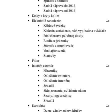
Spínače a snímače
Zadná náprava do 2013
Zadná náprava od 2013
Disky a kryty kolies
+
-
Elektrické zariadenie
Káblové zväzky
Klaksón, zariadenia, relé, vypínače a ovládače
Príslušenstvo palubnej dosky
Riadiace jednotky
Stierače a ostrekovače
Vonkajšie svetlá
Žiarovky
Filter
+
-
Interiér, exteriér
Nárazníky
Obloženie exteriéru
Obloženie interiéru
Sedadlá
Sklo, tesnenia, ovládanie okien
Znaky, loga a nápisy
Zrkadlá
+
-
Karoséria
Dvere, zámky, pánty, kľučky