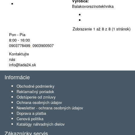
Výrobca:
Balakovorezinotekhnika
Zobrazenie 1 až 8 z 8 (1 stránok)
Pon - Pia
8:00 - 16:00
0903778499
,
0903900507
Kontaktujte
nás
info@lada24.sk
Informácie
Obchodné podmienky
Reklamačný poriadok
Odstúpenie od zmluvy
Ochrana osobných údajov
Newsletter - ochrana osobných údajov
Doprava a platba
Cenová politika
Katalógy náhradných dielov
Zákaznícky servis