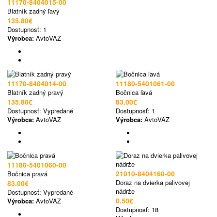
11170-8404015-00
Blatník zadný ľavý
135.80€
Dostupnosť:
1
Výrobca:
AvtoVAZ
11170-8404014-00
11180-5401061-00
Blatník zadný pravý
Bočnica ľavá
135.80€
83.00€
Dostupnosť:
Vypredané
Dostupnosť:
1
Výrobca:
AvtoVAZ
Výrobca:
AvtoVAZ
11180-5401060-00
21010-8404160-00
Bočnica pravá
Doraz na dvierka palivovej
83.00€
nádrže
Dostupnosť:
Vypredané
0.50€
Výrobca:
AvtoVAZ
Dostupnosť:
18