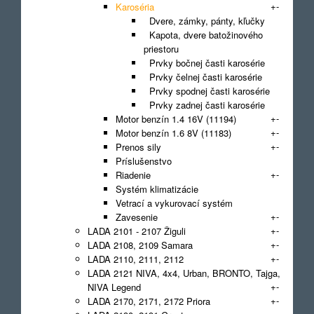
+
-
Karoséria
Dvere, zámky, pánty, kľučky
Kapota, dvere batožinového
priestoru
Prvky bočnej časti karosérie
Prvky čelnej časti karosérie
Prvky spodnej časti karosérie
Prvky zadnej časti karosérie
+
-
Motor benzín 1.4 16V (11194)
+
-
Motor benzín 1.6 8V (11183)
+
-
Prenos sily
Príslušenstvo
+
-
Riadenie
Systém klimatizácie
Vetrací a vykurovací systém
+
-
Zavesenie
+
-
LADA 2101 - 2107 Žiguli
+
-
LADA 2108, 2109 Samara
+
-
LADA 2110, 2111, 2112
LADA 2121 NIVA, 4x4, Urban, BRONTO, Tajga,
+
-
NIVA Legend
+
-
LADA 2170, 2171, 2172 Priora