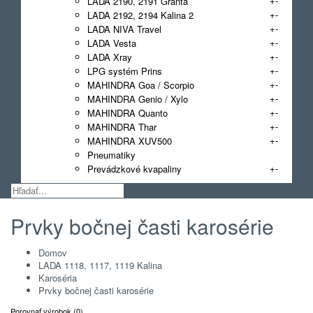
+
-
LADA 2190, 2191 Granta
+
-
LADA 2192, 2194 Kalina 2
+
-
LADA NIVA Travel
+
-
LADA Vesta
+
-
LADA Xray
+
-
LPG systém Prins
+
-
MAHINDRA Goa / Scorpio
+
-
MAHINDRA Genio / Xylo
+
-
MAHINDRA Quanto
+
-
MAHINDRA Thar
+
-
MAHINDRA XUV500
Pneumatiky
+
-
Prevádzkové kvapaliny
Prvky bočnej časti karosérie
Domov
LADA 1118, 1117, 1119 Kalina
Karoséria
Prvky bočnej časti karosérie
Porovnať výrobok (0)