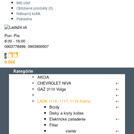
Môj účet
Obľúbené produkty (0)
Nákupný košík
Pokladňa
Pon- Pia
8:00 - 16:00
0903778499
,
0903900507
0
0.00€
Kategórie
AKCIA
+
-
CHEVROLET NIVA
+
-
GAZ 3110 Volga
+
-
GAZ GAZelle
+
-
LADA 1118, 1117, 1119 Kalina
+
-
Brzdy
Disky a kryty kolies
+
-
Elektrické zariadenie
Filter
+
-
Interiér, exteriér