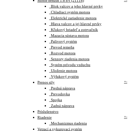
Motor benzín 1.6 8V (21114)
Blok valcov a jeho hlavné prvky
Chladiaci systém motora
Elektrické zariadenie motora
Hlava valcov a jej hlavné prvky
Kľukový hriadeľ a zotrvačník
Mazacia sústava motora
Palivový systém
Prevod remeňa
Rozvod motora
Senzory riadenia motora
Systém prívodu vzduchu
Uloženie motora
Výfukový systém
+
-
Prenos sily
Predná náprava
Prevodovka
Spojka
Zadná náprava
Príslušenstvo
+
-
Riadenie
Mechanizmus riadenia
Vetrací a vykurovací systém