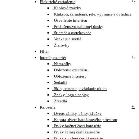
+
-
Elektrické zariadenie
Káblové zväzky
Klaksón, zariadenia, relé, vypínače a ovládače
Osvetlenie interiéru
Príslušenstvo palubnej dosky
Stierače a ostrekovače
Vonkajšie svetlá
Žiarovky
Filter
+
-
Interiér, exteriér
Nárazníky
Obloženie exteriéru
Obloženie interiéru
Sedadlá
Sklo, tesnenia, ovládanie okien
Znaky, loga a nápisy
Zrkadlá
+
-
Karoséria
Dvere, zámky, pánty, kľučky
Kapota, dvere batožinového priestoru
Prvky bočnej časti karosérie
Prvky čelnej časti karosérie
Prvky spodnej časti karosérie