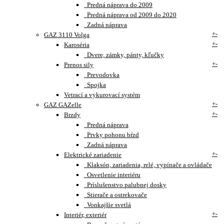
Predná náprava do 2009
Predná náprava od 2009 do 2020
Zadná náprava
+
-
GAZ 3110 Volga
+
-
Karoséria
Dvere, zámky, pánty, kľučky
+
-
Prenos sily
Prevodovka
Spojka
Vetrací a vykurovací systém
+
-
GAZ GAZelle
+
-
Brzdy
Predná náprava
Prvky pohonu bŕzd
Zadná náprava
+
-
Elektrické zariadenie
Klaksón, zariadenia, relé, vypínače a ovládače
Osvetlenie interiéru
Príslušenstvo palubnej dosky
Stierače a ostrekovače
Vonkajšie svetlá
+
-
Interiér, exteriér