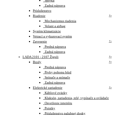
Spojka
Zadná náprava
Príslušenstvo
+
-
Riadenie
Mechanizmus riadenia
Volant a airbag
Systém klimatizácie
Vetrací a vykurovací systém
+
-
Zavesenie
Predná náprava
Zadná náprava
+
-
LADA 2101 - 2107 Žiguli
+
-
Brzdy
Predná náprava
Prvky pohonu bŕzd
Spínače a snímače
Zadná náprava
+
-
Elektrické zariadenie
Káblové zväzky
Klaksón, zariadenia, relé, vypínače a ovládače
Osvetlenie interiéru
Poistky
Príslušenstvo palubnej dosky