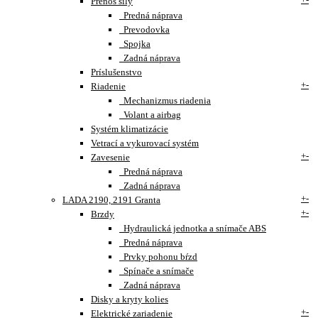
Prenos sily
Predná náprava
Prevodovka
Spojka
Zadná náprava
Príslušenstvo
+
-
Riadenie
Mechanizmus riadenia
Volant a airbag
Systém klimatizácie
Vetrací a vykurovací systém
+
-
Zavesenie
Predná náprava
Zadná náprava
+
-
LADA 2190, 2191 Granta
+
-
Brzdy
Hydraulická jednotka a snímače ABS
Predná náprava
Prvky pohonu bŕzd
Spínače a snímače
Zadná náprava
Disky a kryty kolies
+
-
Elektrické zariadenie