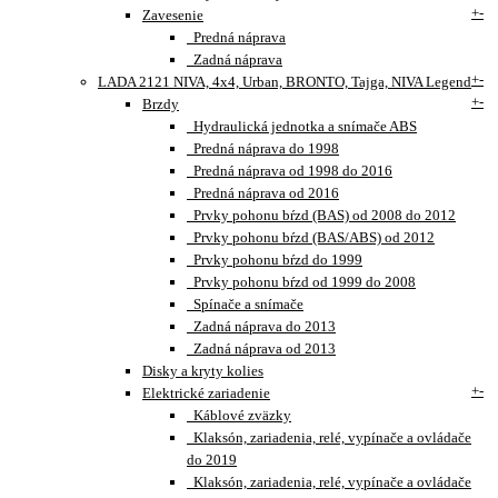
+
-
Zavesenie
Predná náprava
Zadná náprava
+
-
LADA 2121 NIVA, 4x4, Urban, BRONTO, Tajga, NIVA Legend
+
-
Brzdy
Hydraulická jednotka a snímače ABS
Predná náprava do 1998
Predná náprava od 1998 do 2016
Predná náprava od 2016
Prvky pohonu bŕzd (BAS) od 2008 do 2012
Prvky pohonu bŕzd (BAS/ABS) od 2012
Prvky pohonu bŕzd do 1999
Prvky pohonu bŕzd od 1999 do 2008
Spínače a snímače
Zadná náprava do 2013
Zadná náprava od 2013
Disky a kryty kolies
+
-
Elektrické zariadenie
Káblové zväzky
Klaksón, zariadenia, relé, vypínače a ovládače
do 2019
Klaksón, zariadenia, relé, vypínače a ovládače