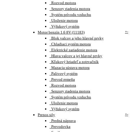
Rozvod motora
Senzory riadenia motora
Systém prívodu vzduchu
Uloženie motora
Výfukový systém
+
-
Motor benzín 1.6 8V (11183)
Blok valcov a jeho hlavné prvky
Chladiaci systém motora
Elektrické zariadenie motora
Hlava valcov a jej hlavné prvky
Kľukový hriadeľ a zotrvačník
Mazacia sústava motora
Palivový systém
Prevod remeňa
Rozvod motora
Senzory riadenia motora
Systém prívodu vzduchu
Uloženie motora
Výfukový systém
+
-
Prenos sily
Predná náprava
Prevodovka