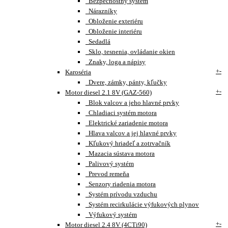
Bezpečnostný systém
Nárazníky
Obloženie exteriéru
Obloženie interiéru
Sedadlá
Sklo, tesnenia, ovládanie okien
Znaky, loga a nápisy
+
-
Karoséria
Dvere, zámky, pánty, kľučky
+
-
Motor diesel 2.1 8V (GAZ-560)
Blok valcov a jeho hlavné prvky
Chladiaci systém motora
Elektrické zariadenie motora
Hlava valcov a jej hlavné prvky
Kľukový hriadeľ a zotrvačník
Mazacia sústava motora
Palivový systém
Prevod remeňa
Senzory riadenia motora
Systém prívodu vzduchu
Systém recirkulácie výfukových plynov
Výfukový systém
+
-
Motor diesel 2.4 8V (4CTi90)