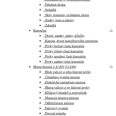
Palubná doska
Sedadlá
Sklo, tesnenia, ovládanie okien
Znaky, loga a nápisy
Zrkadlá
+
-
Karoséria
Dvere, zámky, pánty, kľučky
Kapota, dvere batožinového priestoru
Prvky bočnej časti karosérie
Prvky čelnej časti karosérie
Prvky spodnej časti karosérie
Prvky zadnej časti karosérie
+
-
Motor benzín 1.4 16V (11194)
Blok valcov a jeho hlavné prvky
Chladiaci systém motora
Elektrické zariadenie motora
Hlava valcov a jej hlavné prvky
Kľukový hriadeľ a zotrvačník
Mazacia sústava motora
Odhlučnenie motora
Palivový systém
Prevod remeňa