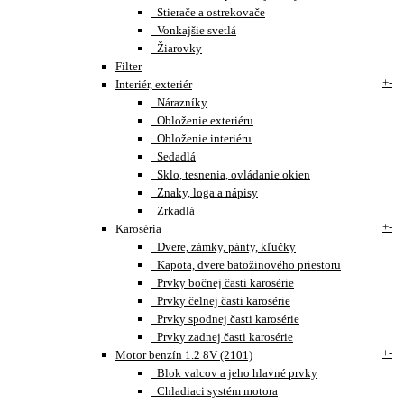
Stierače a ostrekovače
Vonkajšie svetlá
Žiarovky
Filter
+
-
Interiér, exteriér
Nárazníky
Obloženie exteriéru
Obloženie interiéru
Sedadlá
Sklo, tesnenia, ovládanie okien
Znaky, loga a nápisy
Zrkadlá
+
-
Karoséria
Dvere, zámky, pánty, kľučky
Kapota, dvere batožinového priestoru
Prvky bočnej časti karosérie
Prvky čelnej časti karosérie
Prvky spodnej časti karosérie
Prvky zadnej časti karosérie
+
-
Motor benzín 1.2 8V (2101)
Blok valcov a jeho hlavné prvky
Chladiaci systém motora