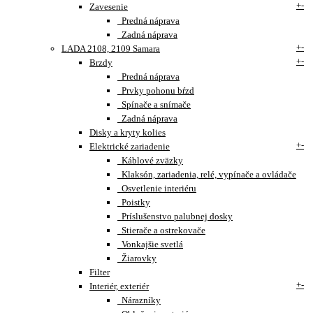
+
-
Zavesenie
Predná náprava
Zadná náprava
+
-
LADA 2108, 2109 Samara
+
-
Brzdy
Predná náprava
Prvky pohonu bŕzd
Spínače a snímače
Zadná náprava
Disky a kryty kolies
+
-
Elektrické zariadenie
Káblové zväzky
Klaksón, zariadenia, relé, vypínače a ovládače
Osvetlenie interiéru
Poistky
Príslušenstvo palubnej dosky
Stierače a ostrekovače
Vonkajšie svetlá
Žiarovky
Filter
+
-
Interiér, exteriér
Nárazníky