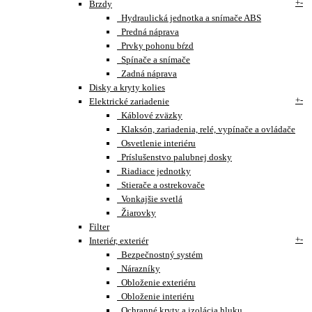
+
-
Brzdy
Hydraulická jednotka a snímače ABS
Predná náprava
Prvky pohonu bŕzd
Spínače a snímače
Zadná náprava
Disky a kryty kolies
+
-
Elektrické zariadenie
Káblové zväzky
Klaksón, zariadenia, relé, vypínače a ovládače
Osvetlenie interiéru
Príslušenstvo palubnej dosky
Riadiace jednotky
Stierače a ostrekovače
Vonkajšie svetlá
Žiarovky
Filter
+
-
Interiér, exteriér
Bezpečnostný systém
Nárazníky
Obloženie exteriéru
Obloženie interiéru
Ochranné kryty a izolácia hluku