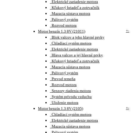
Elektrické zariadenie motora
Kľukový hriadeľ a zotrvačník
Mazacia sústava motora
Palivový systém
Rozvod motora
+
-
Motor benzín 1.3 8V (21011)
Blok valcov a jeho hlavné prvky
Chladiaci systém motora
Elektrické zariadenie motora
Hlava valcov a jej hlavné prvky
Kľukový hriadeľ a zotrvačník
Mazacia sústava motora
Palivový systém
Prevod remeňa
Rozvod motora
Senzory riadenia motora
Systém prívodu vzduchu
Uloženie motora
+
-
Motor benzín 1.3 8V (2105)
Chladiaci systém motora
Elektrické zariadenie motora
Mazacia sústava motora
Palivový systém