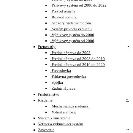
Palivový systém od 2006 do 2022
Prevod remeňa
Rozvod motora
Senzory riadenia motora
Systém prívodu vzduchu
Výfukový systém do 2006
Výfukový systém od 2006
+
-
Prenos sily
Predná náprava do 2003
Predná náprava od 2003 do 2010
Predná náprava od 2010 do 2020
Prevodovka
Prídavná prevodovka
Spojka
Zadná náprava
Príslušenstvo
+
-
Riadenie
Mechanizmus riadenia
Volant a airbag
Systém klimatizácie
Vetrací a vykurovací systém
+
-
Zavesenie