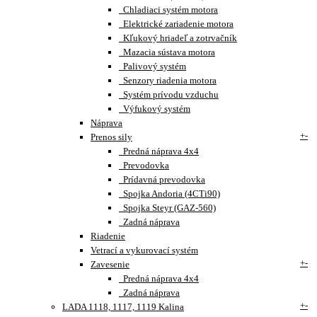
Chladiaci systém motora
Elektrické zariadenie motora
Kľukový hriadeľ a zotrvačník
Mazacia sústava motora
Palivový systém
Senzory riadenia motora
Systém prívodu vzduchu
Výfukový systém
Náprava
+
-
Prenos sily
Predná náprava 4x4
Prevodovka
Prídavná prevodovka
Spojka Andoria (4CTi90)
Spojka Steyr (GAZ-560)
Zadná náprava
Riadenie
Vetrací a vykurovací systém
+
-
Zavesenie
Predná náprava 4x4
Zadná náprava
+
-
LADA 1118, 1117, 1119 Kalina