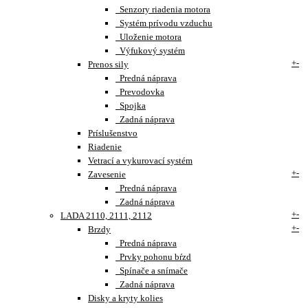
Senzory riadenia motora
Systém prívodu vzduchu
Uloženie motora
Výfukový systém
+
-
Prenos sily
Predná náprava
Prevodovka
Spojka
Zadná náprava
Príslušenstvo
Riadenie
Vetrací a vykurovací systém
+
-
Zavesenie
Predná náprava
Zadná náprava
+
-
LADA 2110, 2111, 2112
+
-
Brzdy
Predná náprava
Prvky pohonu bŕzd
Spínače a snímače
Zadná náprava
Disky a kryty kolies