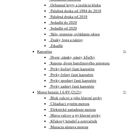
Ochranné kryty a izolácia hluku
Palubná doska od 1994 do 2019
Palubná doska od 2019
Sedadlá do 2020
Sedadlá od 2020
Sklo, tesnenia, ovládanie okien
Znaky, loga a nápisy
Zrkadlá
+
-
Karoséria
Dvere, zámky, pánty, kľučky
Kapota, dvere batožinového priestoru
Prvky bočnej časti karosérie
Prvky čelnej časti karosérie
Prvky spodnej časti karosérie
Prvky zadnej časti karosérie
+
-
Motor benzín 1.6 8V (2121)
Blok valcov a jeho hlavné prvky
Chladiaci systém motora
Elektrické zariadenie motora
Hlava valcov a jej hlavné prvky
Kľukový hriadeľ a zotrvačník
Mazacia sústava motora