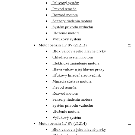
Palivový systém
Prevod remeňa
Rozvod motora
Senzory riadenia motora
Systém prívodu vzduchu
Uloženie motora
Výfukový systém
+
-
Motor benzín 1.7 8V (21213)
Blok valcov a jeho hlavné prvky
Chladiaci systém motora
Elektrické zariadenie motora
Hlava valcov a jej hlavné prvky
Kľukový hriadeľ a zotrvačník
Mazacia sústava motora
Prevod remeňa
Rozvod motora
Senzory riadenia motora
Systém prívodu vzduchu
Uloženie motora
Výfukový systém
+
-
Motor benzín 1.7 8V (21214)
Blok valcov a jeho hlavné prvky