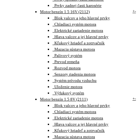
Prvky zadnej časti karosérie
+
-
Motor benzín 1.5 16V (2112)
Blok valcov a jeho hlavné prvky
Chladiaci systém motora
Elektrické zariadenie motora
Hlava valcov a jej hlavné prvky
Kľukový hriadeľ a zotrvačník
Mazacia sústava motora
Palivový systém
Prevod remeňa
Rozvod motora
Senzory riadenia motora
Systém prívodu vzduchu
Uloženie motora
Výfukový systém
+
-
Motor benzín 1.5 8V (2111)
Blok valcov a jeho hlavné prvky
Chladiaci systém motora
Elektrické zariadenie motora
Hlava valcov a jej hlavné prvky
Kľukový hriadeľ a zotrvačník
Mazacia sústava motora