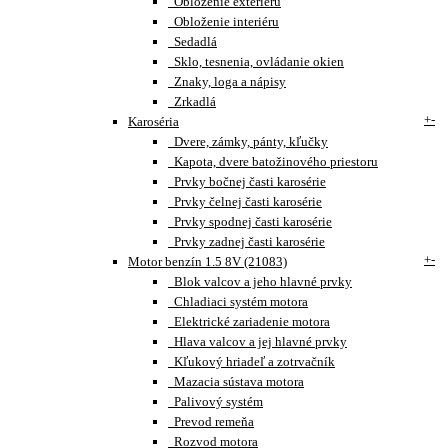
Obloženie exteriéru
Obloženie interiéru
Sedadlá
Sklo, tesnenia, ovládanie okien
Znaky, loga a nápisy
Zrkadlá
+
-
Karoséria
Dvere, zámky, pánty, kľučky
Kapota, dvere batožinového priestoru
Prvky bočnej časti karosérie
Prvky čelnej časti karosérie
Prvky spodnej časti karosérie
Prvky zadnej časti karosérie
+
-
Motor benzín 1.5 8V (21083)
Blok valcov a jeho hlavné prvky
Chladiaci systém motora
Elektrické zariadenie motora
Hlava valcov a jej hlavné prvky
Kľukový hriadeľ a zotrvačník
Mazacia sústava motora
Palivový systém
Prevod remeňa
Rozvod motora