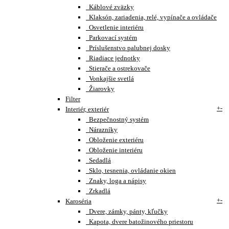
Káblové zväzky
Klaksón, zariadenia, relé, vypínače a ovládače
Osvetlenie interiéru
Parkovací systém
Príslušenstvo palubnej dosky
Riadiace jednotky
Stierače a ostrekovače
Vonkajšie svetlá
Žiarovky
Filter
+
-
Interiér, exteriér
Bezpečnostný systém
Nárazníky
Obloženie exteriéru
Obloženie interiéru
Sedadlá
Sklo, tesnenia, ovládanie okien
Znaky, loga a nápisy
Zrkadlá
+
-
Karoséria
Dvere, zámky, pánty, kľučky
Kapota, dvere batožinového priestoru