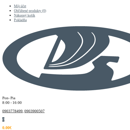
Môj účet
Obľúbené produkty (0)
Nákupný košík
Pokladňa
Pon- Pia
8:00 - 16:00
0903778499
,
0903900507
0
0.00€