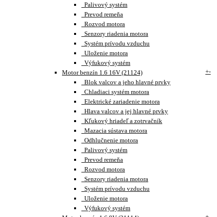
Palivový systém
Prevod remeňa
Rozvod motora
Senzory riadenia motora
Systém prívodu vzduchu
Uloženie motora
Výfukový systém
+
-
Motor benzín 1.6 16V (21124)
Blok valcov a jeho hlavné prvky
Chladiaci systém motora
Elektrické zariadenie motora
Hlava valcov a jej hlavné prvky
Kľukový hriadeľ a zotrvačník
Mazacia sústava motora
Odhlučnenie motora
Palivový systém
Prevod remeňa
Rozvod motora
Senzory riadenia motora
Systém prívodu vzduchu
Uloženie motora
Výfukový systém
+
-