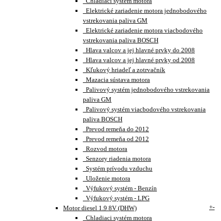
Chladiaci systém motora
Elektrické zariadenie motora jednobodového
vstrekovania paliva GM
Elektrické zariadenie motora viacbodového
vstrekovania paliva BOSCH
Hlava valcov a jej hlavné prvky do 2008
Hlava valcov a jej hlavné prvky od 2008
Kľukový hriadeľ a zotrvačník
Mazacia sústava motora
Palivový systém jednobodového vstrekovania
paliva GM
Palivový systém viacbodového vstrekovania
paliva BOSCH
Prevod remeňa do 2012
Prevod remeňa od 2012
Rozvod motora
Senzory riadenia motora
Systém prívodu vzduchu
Uloženie motora
Výfukový systém - Benzín
Výfukový systém - LPG
+
-
Motor diesel 1.9 8V (DHW)
Chladiaci systém motora