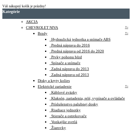
Váš nákupný košík je prázdny!
Kategórie
AKCIA
+
-
CHEVROLET NIVA
+
-
Brzdy
Hydraulická jednotka a snímače ABS
Predná náprava do 2016
Predná náprava od 2016 do 2020
Prvky pohonu bŕzd
Spínače a snímače
Zadná náprava do 2013
Zadná náprava od 2013
Disky a kryty kolies
+
-
Elektrické zariadenie
Káblové zväzky
Klaksón, zariadenia, relé, vypínače a ovládače
Príslušenstvo palubnej dosky
Riadiace jednotky
Stierače a ostrekovače
Vonkajšie svetlá
Žiarovky