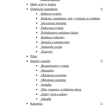
Disky a kryty kolies
+
-
Elektrické zariadenie
Káblové zväzky
Klaksón, zariadenia, relé, vypínače a ovládače
Osvetlenie interiéru
Parkovací systém
Príslušenstvo palubnej dosky
Riadiace jednotky
Stierače a ostrekovače
Vonkajšie svetlá
Žiarovky
Filter
+
-
Interiér, exteriér
Bezpečnostný systém
Nárazníky
Obloženie exteriéru
Obloženie interiéru
Sedadlá
Sklo, tesnenia, ovládanie okien
Znaky, loga a nápisy
Zrkadlá
+
-
Karoséria