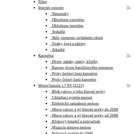
Filter
+
-
Interiér, exteriér
Nárazníky
Obloženie exteriéru
Obloženie interiéru
Sedadlá
Sklo, tesnenia, ovládanie okien
Znaky, loga a nápisy
Zrkadlá
+
-
Karoséria
Dvere, zámky, pánty, kľučky
Kapota, dvere batožinového priestoru
Prvky bočnej časti karosérie
Prvky čelnej časti karosérie
+
-
Motor benzín 1.7 8V (2123)
Blok valcov a jeho hlavné prvky
Chladiaci systém motora
Elektrické zariadenie motora
Hlava valcov a jej hlavné prvky do 2008
Hlava valcov a jej hlavné prvky od 2008
Kľukový hriadeľ a zotrvačník
Mazacia sústava motora
Palivový systém do 2006