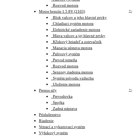
Rozvod motora
+
-
Motor benzín 1.5 8V (2103)
Blok valcov a jeho hlavné prvky
Chladiaci systém motora
Elektrické zariadenie motora
Hlava valcov a jej hlavné prvky
Kľukový hriadeľ a zotrvačník
Mazacia sústava motora
Palivový systém
Prevod remeňa
Rozvod motora
Senzory riadenia motora
Systém prívodu vzduchu
Uloženie motora
+
-
Prenos sily
Prevodovka
Spojka
Zadná náprava
Príslušenstvo
Riadenie
Vetrací a vykurovací systém
Výfukový systém