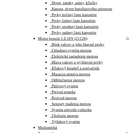
Dvere, zámky, pánty, kľučky
Kapota, dvere batožinového priestoru
Prvky bočnej časti karosérie
Prvky čelnej časti karosérie
Prvky spodnej časti karosérie
Prvky zadnej časti karosérie
+
-
Motor benzín 1.6 16V (21126)
Blok valcov a jeho hlavné prvky
Chladiaci systém motora
Elektrické zariadenie motora
Hlava valcov a jej hlavné prvky
Kľukový hriadeľ a zotrvačník
Mazacia sústava motora
Odhlučnenie motora
Palivový systém
Prevod remeňa
Rozvod motora
Senzory riadenia motora
Systém prívodu vzduchu
Uloženie motora
Výfukový systém
Multimédiá
+
-