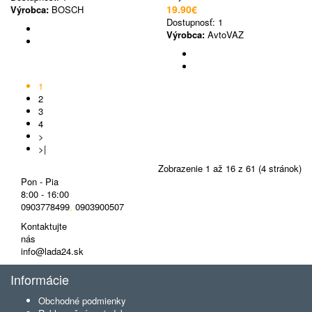
19.90€
Výrobca:
BOSCH
Dostupnosť:
1
Výrobca:
AvtoVAZ
1
2
3
4
>
>|
Zobrazenie 1 až 16 z 61 (4 stránok)
Pon - Pia
8:00 - 16:00
0903778499
,
0903900507
Kontaktujte
nás
info@lada24.sk
Informácie
Obchodné podmienky