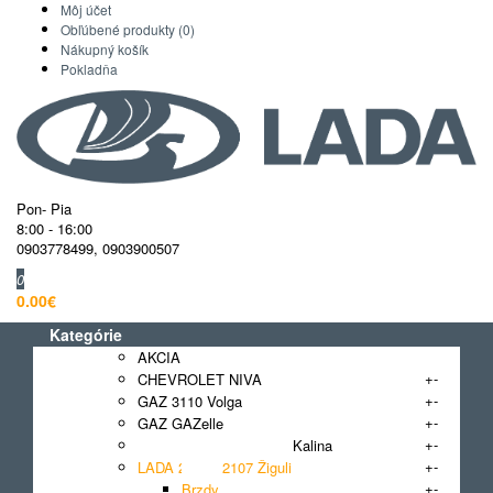
Môj účet
Obľúbené produkty (0)
Nákupný košík
Pokladňa
Pon- Pia
8:00 - 16:00
0903778499
,
0903900507
0
0.00€
Kategórie
AKCIA
+
-
CHEVROLET NIVA
+
-
GAZ 3110 Volga
+
-
GAZ GAZelle
+
-
LADA 1118, 1117, 1119 Kalina
+
-
LADA 2101 - 2107 Žiguli
+
-
Brzdy