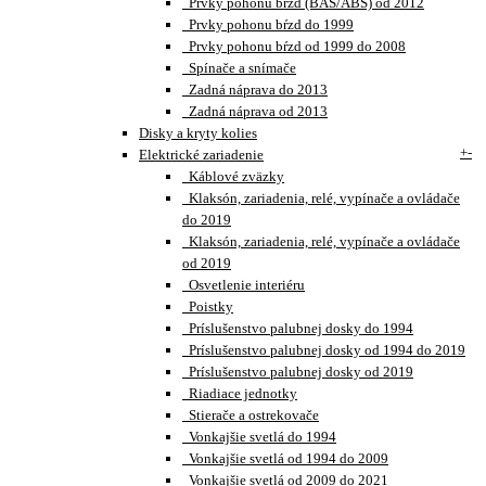
Prvky pohonu bŕzd (BAS/ABS) od 2012
Prvky pohonu bŕzd do 1999
Prvky pohonu bŕzd od 1999 do 2008
Spínače a snímače
Zadná náprava do 2013
Zadná náprava od 2013
Disky a kryty kolies
+
-
Elektrické zariadenie
Káblové zväzky
Klaksón, zariadenia, relé, vypínače a ovládače
do 2019
Klaksón, zariadenia, relé, vypínače a ovládače
od 2019
Osvetlenie interiéru
Poistky
Príslušenstvo palubnej dosky do 1994
Príslušenstvo palubnej dosky od 1994 do 2019
Príslušenstvo palubnej dosky od 2019
Riadiace jednotky
Stierače a ostrekovače
Vonkajšie svetlá do 1994
Vonkajšie svetlá od 1994 do 2009
Vonkajšie svetlá od 2009 do 2021