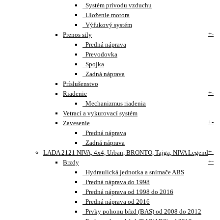
Systém prívodu vzduchu
Uloženie motora
Výfukový systém
+
-
Prenos sily
Predná náprava
Prevodovka
Spojka
Zadná náprava
Príslušenstvo
+
-
Riadenie
Mechanizmus riadenia
Vetrací a vykurovací systém
+
-
Zavesenie
Predná náprava
Zadná náprava
+
-
LADA 2121 NIVA, 4x4, Urban, BRONTO, Tajga, NIVA Legend
+
-
Brzdy
Hydraulická jednotka a snímače ABS
Predná náprava do 1998
Predná náprava od 1998 do 2016
Predná náprava od 2016
Prvky pohonu bŕzd (BAS) od 2008 do 2012