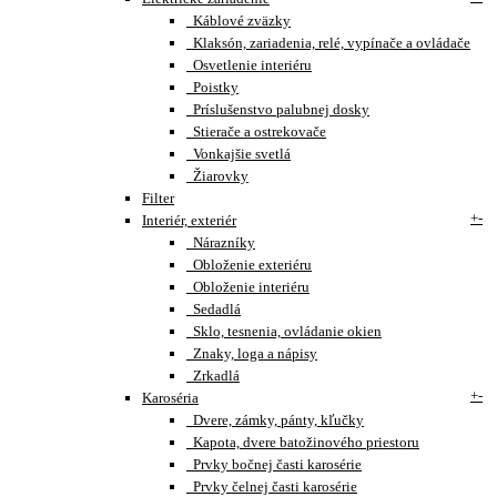
Káblové zväzky
Klaksón, zariadenia, relé, vypínače a ovládače
Osvetlenie interiéru
Poistky
Príslušenstvo palubnej dosky
Stierače a ostrekovače
Vonkajšie svetlá
Žiarovky
Filter
+
-
Interiér, exteriér
Nárazníky
Obloženie exteriéru
Obloženie interiéru
Sedadlá
Sklo, tesnenia, ovládanie okien
Znaky, loga a nápisy
Zrkadlá
+
-
Karoséria
Dvere, zámky, pánty, kľučky
Kapota, dvere batožinového priestoru
Prvky bočnej časti karosérie
Prvky čelnej časti karosérie