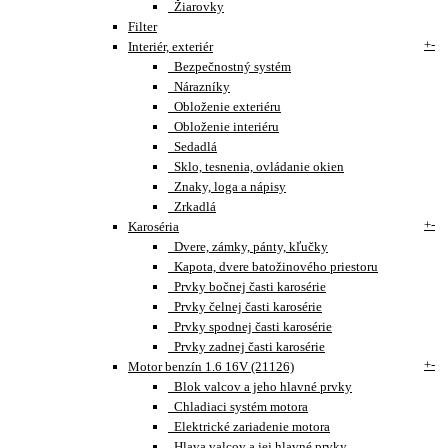
Žiarovky
Filter
+
-
Interiér, exteriér
Bezpečnostný systém
Nárazníky
Obloženie exteriéru
Obloženie interiéru
Sedadlá
Sklo, tesnenia, ovládanie okien
Znaky, loga a nápisy
Zrkadlá
+
-
Karoséria
Dvere, zámky, pánty, kľučky
Kapota, dvere batožinového priestoru
Prvky bočnej časti karosérie
Prvky čelnej časti karosérie
Prvky spodnej časti karosérie
Prvky zadnej časti karosérie
+
-
Motor benzín 1.6 16V (21126)
Blok valcov a jeho hlavné prvky
Chladiaci systém motora
Elektrické zariadenie motora
Hlava valcov a jej hlavné prvky