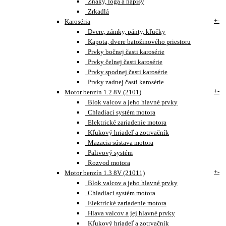
Znaky, loga a nápisy
Zrkadlá
+
-
Karoséria
Dvere, zámky, pánty, kľučky
Kapota, dvere batožinového priestoru
Prvky bočnej časti karosérie
Prvky čelnej časti karosérie
Prvky spodnej časti karosérie
Prvky zadnej časti karosérie
+
-
Motor benzín 1.2 8V (2101)
Blok valcov a jeho hlavné prvky
Chladiaci systém motora
Elektrické zariadenie motora
Kľukový hriadeľ a zotrvačník
Mazacia sústava motora
Palivový systém
Rozvod motora
+
-
Motor benzín 1.3 8V (21011)
Blok valcov a jeho hlavné prvky
Chladiaci systém motora
Elektrické zariadenie motora
Hlava valcov a jej hlavné prvky
Kľukový hriadeľ a zotrvačník