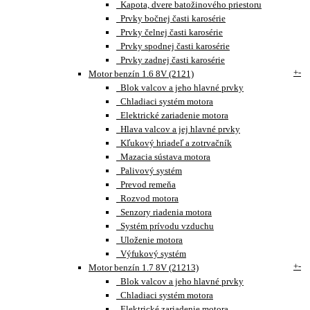
Kapota, dvere batožinového priestoru
Prvky bočnej časti karosérie
Prvky čelnej časti karosérie
Prvky spodnej časti karosérie
Prvky zadnej časti karosérie
+
-
Motor benzín 1.6 8V (2121)
Blok valcov a jeho hlavné prvky
Chladiaci systém motora
Elektrické zariadenie motora
Hlava valcov a jej hlavné prvky
Kľukový hriadeľ a zotrvačník
Mazacia sústava motora
Palivový systém
Prevod remeňa
Rozvod motora
Senzory riadenia motora
Systém prívodu vzduchu
Uloženie motora
Výfukový systém
+
-
Motor benzín 1.7 8V (21213)
Blok valcov a jeho hlavné prvky
Chladiaci systém motora
Elektrické zariadenie motora