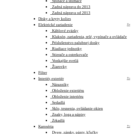
Spínače a snímače
Zadná náprava do 2013
Zadná náprava od 2013
Disky a kryty kolies
+
-
Elektrické zariadenie
Káblové zväzky
Klaksón, zariadenia, relé, vypínače a ovládače
Príslušenstvo palubnej dosky
Riadiace jednotky
Stierače a ostrekovače
Vonkajšie svetlá
Žiarovky
Filter
+
-
Interiér, exteriér
Nárazníky
Obloženie exteriéru
Obloženie interiéru
Sedadlá
Sklo, tesnenia, ovládanie okien
Znaky, loga a nápisy
Zrkadlá
+
-
Karoséria
Dvere, zámky, pánty, kľučky