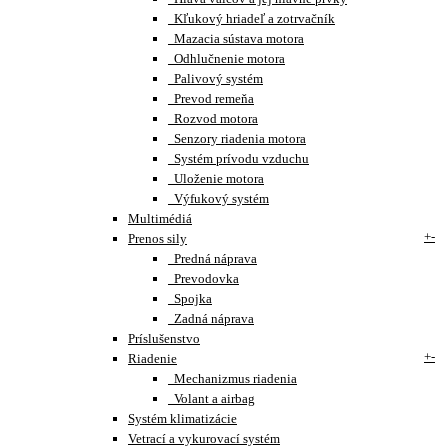
Kľukový hriadeľ a zotrvačník
Mazacia sústava motora
Odhlučnenie motora
Palivový systém
Prevod remeňa
Rozvod motora
Senzory riadenia motora
Systém prívodu vzduchu
Uloženie motora
Výfukový systém
Multimédiá
+
-
Prenos sily
Predná náprava
Prevodovka
Spojka
Zadná náprava
Príslušenstvo
+
-
Riadenie
Mechanizmus riadenia
Volant a airbag
Systém klimatizácie
Vetrací a vykurovací systém