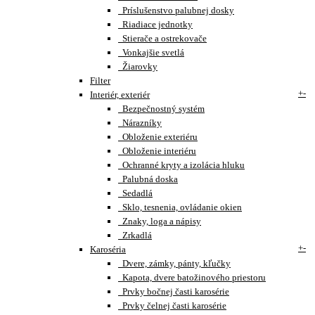
Príslušenstvo palubnej dosky
Riadiace jednotky
Stierače a ostrekovače
Vonkajšie svetlá
Žiarovky
Filter
+
-
Interiér, exteriér
Bezpečnostný systém
Nárazníky
Obloženie exteriéru
Obloženie interiéru
Ochranné kryty a izolácia hluku
Palubná doska
Sedadlá
Sklo, tesnenia, ovládanie okien
Znaky, loga a nápisy
Zrkadlá
+
-
Karoséria
Dvere, zámky, pánty, kľučky
Kapota, dvere batožinového priestoru
Prvky bočnej časti karosérie
Prvky čelnej časti karosérie