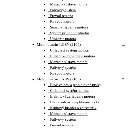
Mazacia sústava motora
Palivový systém
Prevod remeňa
Rozvod motora
Senzory riadenia motora
Systém prívodu vzduchu
Uloženie motora
+
-
Motor benzín 1.3 8V (2105)
Chladiaci systém motora
Elektrické zariadenie motora
Mazacia sústava motora
Palivový systém
Rozvod motora
+
-
Motor benzín 1.5 8V (2103)
Blok valcov a jeho hlavné prvky
Chladiaci systém motora
Elektrické zariadenie motora
Hlava valcov a jej hlavné prvky
Kľukový hriadeľ a zotrvačník
Mazacia sústava motora
Palivový systém
Prevod remeňa