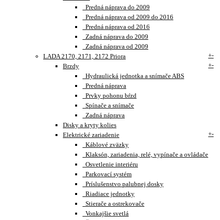
Predná náprava do 2009
Predná náprava od 2009 do 2016
Predná náprava od 2016
Zadná náprava do 2009
Zadná náprava od 2009
+
-
LADA 2170, 2171, 2172 Priora
+
-
Brzdy
Hydraulická jednotka a snímače ABS
Predná náprava
Prvky pohonu bŕzd
Spínače a snímače
Zadná náprava
Disky a kryty kolies
+
-
Elektrické zariadenie
Káblové zväzky
Klaksón, zariadenia, relé, vypínače a ovládače
Osvetlenie interiéru
Parkovací systém
Príslušenstvo palubnej dosky
Riadiace jednotky
Stierače a ostrekovače
Vonkajšie svetlá