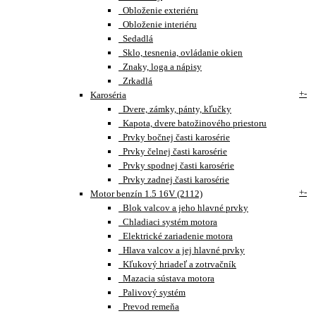
Obloženie exteriéru
Obloženie interiéru
Sedadlá
Sklo, tesnenia, ovládanie okien
Znaky, loga a nápisy
Zrkadlá
+
-
Karoséria
Dvere, zámky, pánty, kľučky
Kapota, dvere batožinového priestoru
Prvky bočnej časti karosérie
Prvky čelnej časti karosérie
Prvky spodnej časti karosérie
Prvky zadnej časti karosérie
+
-
Motor benzín 1.5 16V (2112)
Blok valcov a jeho hlavné prvky
Chladiaci systém motora
Elektrické zariadenie motora
Hlava valcov a jej hlavné prvky
Kľukový hriadeľ a zotrvačník
Mazacia sústava motora
Palivový systém
Prevod remeňa