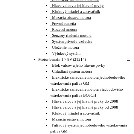
Hlava valcov a jej hlavné prvky
Kľukový hriadeľ a zotrvačník
Mazacia sústava motora
Prevod remeňa
Rozvod motora
Senzory riadenia motora
Systém prívodu vzduchu
Uloženie motora
Výfukový systém
+
-
Motor benzín 1.7 8V (21214)
Blok valcov a jeho hlavné prvky
Chladiaci systém motora
Elektrické zariadenie motora jednobodového
vstrekovania paliva GM
Elektrické zariadenie motora viacbodového
vstrekovania paliva BOSCH
Hlava valcov a jej hlavné prvky do 2008
Hlava valcov a jej hlavné prvky od 2008
Kľukový hriadeľ a zotrvačník
Mazacia sústava motora
Palivový systém jednobodového vstrekovania
paliva GM