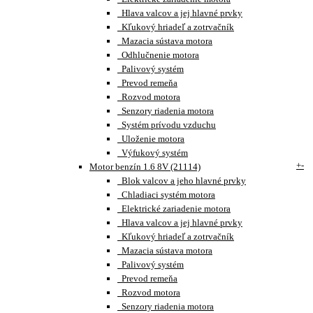
Hlava valcov a jej hlavné prvky
Kľukový hriadeľ a zotrvačník
Mazacia sústava motora
Odhlučnenie motora
Palivový systém
Prevod remeňa
Rozvod motora
Senzory riadenia motora
Systém prívodu vzduchu
Uloženie motora
Výfukový systém
+
-
Motor benzín 1.6 8V (21114)
Blok valcov a jeho hlavné prvky
Chladiaci systém motora
Elektrické zariadenie motora
Hlava valcov a jej hlavné prvky
Kľukový hriadeľ a zotrvačník
Mazacia sústava motora
Palivový systém
Prevod remeňa
Rozvod motora
Senzory riadenia motora