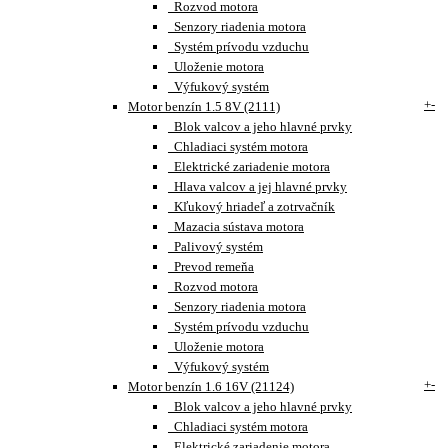
Rozvod motora
Senzory riadenia motora
Systém prívodu vzduchu
Uloženie motora
Výfukový systém
+
-
Motor benzín 1.5 8V (2111)
Blok valcov a jeho hlavné prvky
Chladiaci systém motora
Elektrické zariadenie motora
Hlava valcov a jej hlavné prvky
Kľukový hriadeľ a zotrvačník
Mazacia sústava motora
Palivový systém
Prevod remeňa
Rozvod motora
Senzory riadenia motora
Systém prívodu vzduchu
Uloženie motora
Výfukový systém
+
-
Motor benzín 1.6 16V (21124)
Blok valcov a jeho hlavné prvky
Chladiaci systém motora
Elektrické zariadenie motora