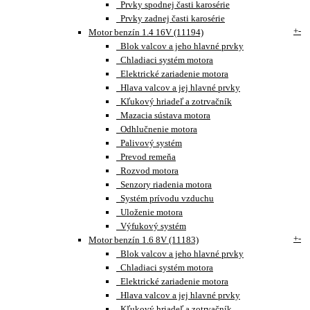
Prvky spodnej časti karosérie
Prvky zadnej časti karosérie
+
-
Motor benzín 1.4 16V (11194)
Blok valcov a jeho hlavné prvky
Chladiaci systém motora
Elektrické zariadenie motora
Hlava valcov a jej hlavné prvky
Kľukový hriadeľ a zotrvačník
Mazacia sústava motora
Odhlučnenie motora
Palivový systém
Prevod remeňa
Rozvod motora
Senzory riadenia motora
Systém prívodu vzduchu
Uloženie motora
Výfukový systém
+
-
Motor benzín 1.6 8V (11183)
Blok valcov a jeho hlavné prvky
Chladiaci systém motora
Elektrické zariadenie motora
Hlava valcov a jej hlavné prvky
Kľukový hriadeľ a zotrvačník