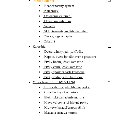
+
-
Interiér, exteriér
Bezpečnostný systém
Nárazníky
Obloženie exteriéru
Obloženie interiéru
Sedadlá
Sklo, tesnenia, ovládanie okien
Znaky, loga a nápisy
Zrkadlá
+
-
Karoséria
Dvere, zámky, pánty, kľučky
Kapota, dvere batožinového priestoru
Prvky bočnej časti karosérie
Prvky čelnej časti karosérie
Prvky spodnej časti karosérie
Prvky zadnej časti karosérie
+
-
Motor benzín 1.6 16V (21126)
Blok valcov a jeho hlavné prvky
Chladiaci systém motora
Elektrické zariadenie motora
Hlava valcov a jej hlavné prvky
Kľukový hriadeľ a zotrvačník
Mazacia sústava motora