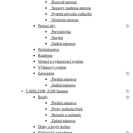
Rozvod motora
Senzory riadenia motora
Systém prívodu vzduchu
Uloženie motora
+
-
Prenos sily
Prevodovka
Spojka
Zadná náprava
Príslušenstvo
Riadenie
Vetrací a vykurovací systém
Výfukový systém
+
-
Zavesenie
Predná náprava
Zadná náprava
+
-
LADA 2108, 2109 Samara
+
-
Brzdy
Predná náprava
Prvky pohonu bŕzd
Spínače a snímače
Zadná náprava
Disky a kryty kolies
+
-
Elektrické zariadenie