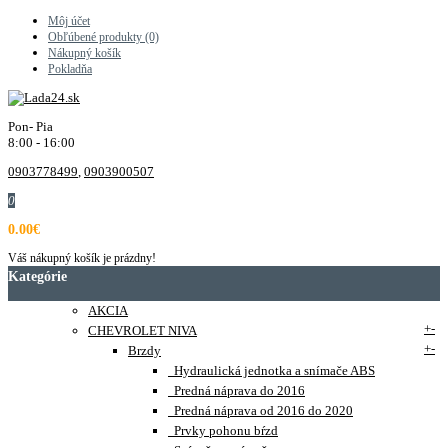
Môj účet
Obľúbené produkty (0)
Nákupný košík
Pokladňa
Pon- Pia
8:00 - 16:00
0903778499
,
0903900507
0
0.00€
Váš nákupný košík je prázdny!
Kategórie
AKCIA
+
-
CHEVROLET NIVA
+
-
Brzdy
Hydraulická jednotka a snímače ABS
Predná náprava do 2016
Predná náprava od 2016 do 2020
Prvky pohonu bŕzd