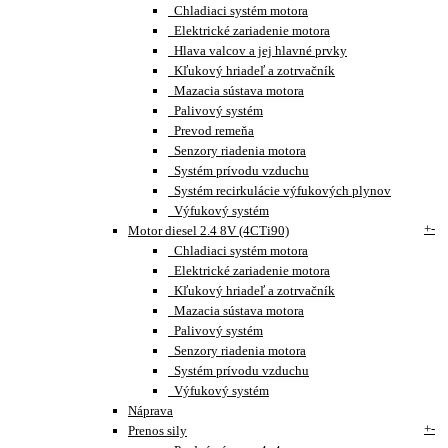
Chladiaci systém motora
Elektrické zariadenie motora
Hlava valcov a jej hlavné prvky
Kľukový hriadeľ a zotrvačník
Mazacia sústava motora
Palivový systém
Prevod remeňa
Senzory riadenia motora
Systém prívodu vzduchu
Systém recirkulácie výfukových plynov
Výfukový systém
+
-
Motor diesel 2.4 8V (4CTi90)
Chladiaci systém motora
Elektrické zariadenie motora
Kľukový hriadeľ a zotrvačník
Mazacia sústava motora
Palivový systém
Senzory riadenia motora
Systém prívodu vzduchu
Výfukový systém
Náprava
+
-
Prenos sily