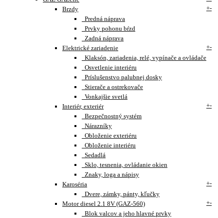
+
-
Brzdy
Predná náprava
Prvky pohonu bŕzd
Zadná náprava
+
-
Elektrické zariadenie
Klaksón, zariadenia, relé, vypínače a ovládače
Osvetlenie interiéru
Príslušenstvo palubnej dosky
Stierače a ostrekovače
Vonkajšie svetlá
+
-
Interiér, exteriér
Bezpečnostný systém
Nárazníky
Obloženie exteriéru
Obloženie interiéru
Sedadlá
Sklo, tesnenia, ovládanie okien
Znaky, loga a nápisy
+
-
Karoséria
Dvere, zámky, pánty, kľučky
+
-
Motor diesel 2.1 8V (GAZ-560)
Blok valcov a jeho hlavné prvky