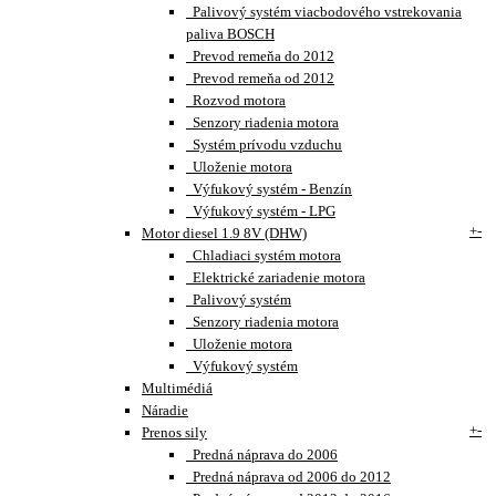
Palivový systém viacbodového vstrekovania
paliva BOSCH
Prevod remeňa do 2012
Prevod remeňa od 2012
Rozvod motora
Senzory riadenia motora
Systém prívodu vzduchu
Uloženie motora
Výfukový systém - Benzín
Výfukový systém - LPG
+
-
Motor diesel 1.9 8V (DHW)
Chladiaci systém motora
Elektrické zariadenie motora
Palivový systém
Senzory riadenia motora
Uloženie motora
Výfukový systém
Multimédiá
Náradie
+
-
Prenos sily
Predná náprava do 2006
Predná náprava od 2006 do 2012