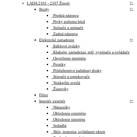
+
-
LADA 2101 - 2107 Žiguli
+
-
Brzdy
Predná náprava
Prvky pohonu bŕzd
Spínače a snímače
Zadná náprava
+
-
Elektrické zariadenie
Káblové zväzky
Klaksón, zariadenia, relé, vypínače a ovládače
Osvetlenie interiéru
Poistky
Príslušenstvo palubnej dosky
Stierače a ostrekovače
Vonkajšie svetlá
Žiarovky
Filter
+
-
Interiér, exteriér
Nárazníky
Obloženie exteriéru
Obloženie interiéru
Sedadlá
Sklo, tesnenia, ovládanie okien