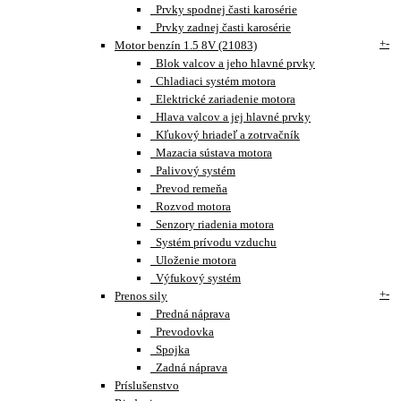
Prvky spodnej časti karosérie
Prvky zadnej časti karosérie
+
-
Motor benzín 1.5 8V (21083)
Blok valcov a jeho hlavné prvky
Chladiaci systém motora
Elektrické zariadenie motora
Hlava valcov a jej hlavné prvky
Kľukový hriadeľ a zotrvačník
Mazacia sústava motora
Palivový systém
Prevod remeňa
Rozvod motora
Senzory riadenia motora
Systém prívodu vzduchu
Uloženie motora
Výfukový systém
+
-
Prenos sily
Predná náprava
Prevodovka
Spojka
Zadná náprava
Príslušenstvo