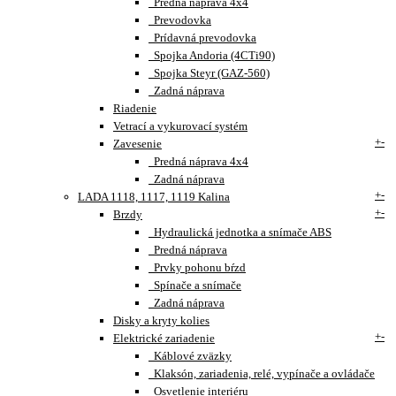
Predná náprava 4x4
Prevodovka
Prídavná prevodovka
Spojka Andoria (4CTi90)
Spojka Steyr (GAZ-560)
Zadná náprava
Riadenie
Vetrací a vykurovací systém
+
-
Zavesenie
Predná náprava 4x4
Zadná náprava
+
-
LADA 1118, 1117, 1119 Kalina
+
-
Brzdy
Hydraulická jednotka a snímače ABS
Predná náprava
Prvky pohonu bŕzd
Spínače a snímače
Zadná náprava
Disky a kryty kolies
+
-
Elektrické zariadenie
Káblové zväzky
Klaksón, zariadenia, relé, vypínače a ovládače
Osvetlenie interiéru