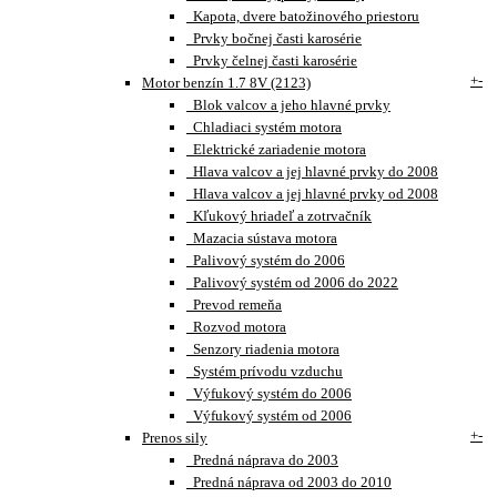
Kapota, dvere batožinového priestoru
Prvky bočnej časti karosérie
Prvky čelnej časti karosérie
+
-
Motor benzín 1.7 8V (2123)
Blok valcov a jeho hlavné prvky
Chladiaci systém motora
Elektrické zariadenie motora
Hlava valcov a jej hlavné prvky do 2008
Hlava valcov a jej hlavné prvky od 2008
Kľukový hriadeľ a zotrvačník
Mazacia sústava motora
Palivový systém do 2006
Palivový systém od 2006 do 2022
Prevod remeňa
Rozvod motora
Senzory riadenia motora
Systém prívodu vzduchu
Výfukový systém do 2006
Výfukový systém od 2006
+
-
Prenos sily
Predná náprava do 2003
Predná náprava od 2003 do 2010