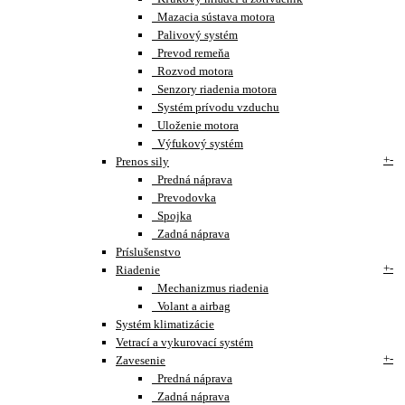
Mazacia sústava motora
Palivový systém
Prevod remeňa
Rozvod motora
Senzory riadenia motora
Systém prívodu vzduchu
Uloženie motora
Výfukový systém
+
-
Prenos sily
Predná náprava
Prevodovka
Spojka
Zadná náprava
Príslušenstvo
+
-
Riadenie
Mechanizmus riadenia
Volant a airbag
Systém klimatizácie
Vetrací a vykurovací systém
+
-
Zavesenie
Predná náprava
Zadná náprava