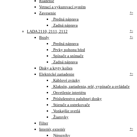
Riadenie
Vetrací a vykurovací systém
+
-
Zavesenie
Predná náprava
Zadná náprava
+
-
LADA 2110, 2111, 2112
+
-
Brzdy
Predná náprava
Prvky pohonu bŕzd
Spínače a snímače
Zadná náprava
Disky a kryty kolies
+
-
Elektrické zariadenie
Káblové zväzky
Klaksón, zariadenia, relé, vypínače a ovládače
Osvetlenie interiéru
Príslušenstvo palubnej dosky
Stierače a ostrekovače
Vonkajšie svetlá
Žiarovky
Filter
+
-
Interiér, exteriér
Nárazníky