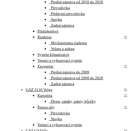
Predná náprava od 2010 do 2020
Prevodovka
Prídavná prevodovka
Spojka
Zadná náprava
Príslušenstvo
+
-
Riadenie
Mechanizmus riadenia
Volant a airbag
Systém klimatizácie
Vetrací a vykurovací systém
+
-
Zavesenie
Predná náprava do 2009
Predná náprava od 2009 do 2020
Zadná náprava
+
-
GAZ 3110 Volga
+
-
Karoséria
Dvere, zámky, pánty, kľučky
+
-
Prenos sily
Prevodovka
Spojka
Vetrací a vykurovací systém
+
-
GAZ GAZelle