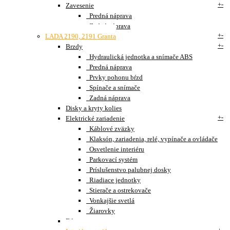
+
-
Zavesenie
Predná náprava
Zadná náprava
+
-
LADA 2190, 2191 Granta
+
-
Brzdy
Hydraulická jednotka a snímače ABS
Predná náprava
Prvky pohonu bŕzd
Spínače a snímače
Zadná náprava
Disky a kryty kolies
+
-
Elektrické zariadenie
Káblové zväzky
Klaksón, zariadenia, relé, vypínače a ovládače
Osvetlenie interiéru
Parkovací systém
Príslušenstvo palubnej dosky
Riadiace jednotky
Stierače a ostrekovače
Vonkajšie svetlá
Žiarovky
Filter