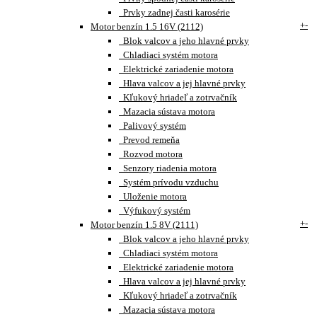
Prvky zadnej časti karosérie
+
-
Motor benzín 1.5 16V (2112)
Blok valcov a jeho hlavné prvky
Chladiaci systém motora
Elektrické zariadenie motora
Hlava valcov a jej hlavné prvky
Kľukový hriadeľ a zotrvačník
Mazacia sústava motora
Palivový systém
Prevod remeňa
Rozvod motora
Senzory riadenia motora
Systém prívodu vzduchu
Uloženie motora
Výfukový systém
+
-
Motor benzín 1.5 8V (2111)
Blok valcov a jeho hlavné prvky
Chladiaci systém motora
Elektrické zariadenie motora
Hlava valcov a jej hlavné prvky
Kľukový hriadeľ a zotrvačník
Mazacia sústava motora