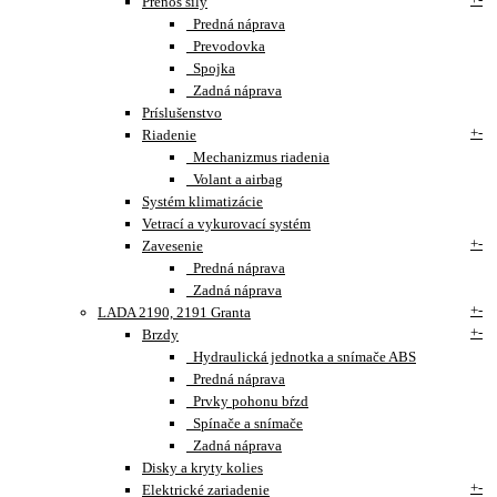
Prenos sily
Predná náprava
Prevodovka
Spojka
Zadná náprava
Príslušenstvo
+
-
Riadenie
Mechanizmus riadenia
Volant a airbag
Systém klimatizácie
Vetrací a vykurovací systém
+
-
Zavesenie
Predná náprava
Zadná náprava
+
-
LADA 2190, 2191 Granta
+
-
Brzdy
Hydraulická jednotka a snímače ABS
Predná náprava
Prvky pohonu bŕzd
Spínače a snímače
Zadná náprava
Disky a kryty kolies
+
-
Elektrické zariadenie