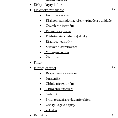
Disky a kryty kolies
+
-
Elektrické zariadenie
Káblové zväzky
Klaksón, zariadenia, relé, vypínače a ovládače
Osvetlenie interiéru
Parkovací systém
Príslušenstvo palubnej dosky
Riadiace jednotky
Stierače a ostrekovače
Vonkajšie svetlá
Žiarovky
Filter
+
-
Interiér, exteriér
Bezpečnostný systém
Nárazníky
Obloženie exteriéru
Obloženie interiéru
Sedadlá
Sklo, tesnenia, ovládanie okien
Znaky, loga a nápisy
Zrkadlá
+
-
Karoséria