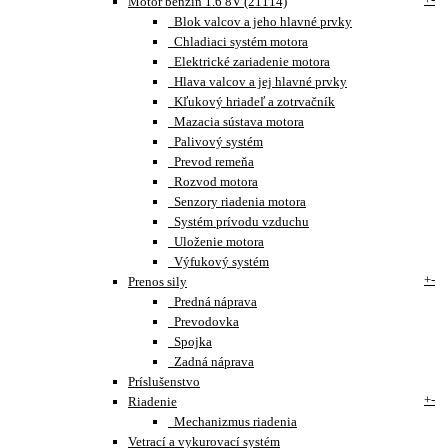
Motor benzín 1.6 8V (21114)
Blok valcov a jeho hlavné prvky
Chladiaci systém motora
Elektrické zariadenie motora
Hlava valcov a jej hlavné prvky
Kľukový hriadeľ a zotrvačník
Mazacia sústava motora
Palivový systém
Prevod remeňa
Rozvod motora
Senzory riadenia motora
Systém prívodu vzduchu
Uloženie motora
Výfukový systém
+
-
Prenos sily
Predná náprava
Prevodovka
Spojka
Zadná náprava
Príslušenstvo
+
-
Riadenie
Mechanizmus riadenia
Vetrací a vykurovací systém