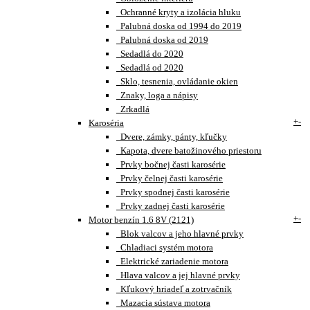
Ochranné kryty a izolácia hluku
Palubná doska od 1994 do 2019
Palubná doska od 2019
Sedadlá do 2020
Sedadlá od 2020
Sklo, tesnenia, ovládanie okien
Znaky, loga a nápisy
Zrkadlá
+
-
Karoséria
Dvere, zámky, pánty, kľučky
Kapota, dvere batožinového priestoru
Prvky bočnej časti karosérie
Prvky čelnej časti karosérie
Prvky spodnej časti karosérie
Prvky zadnej časti karosérie
+
-
Motor benzín 1.6 8V (2121)
Blok valcov a jeho hlavné prvky
Chladiaci systém motora
Elektrické zariadenie motora
Hlava valcov a jej hlavné prvky
Kľukový hriadeľ a zotrvačník
Mazacia sústava motora