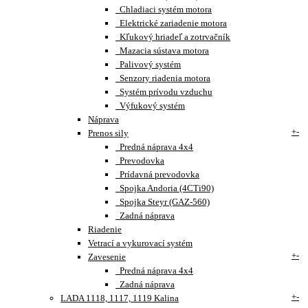
Chladiaci systém motora
Elektrické zariadenie motora
Kľukový hriadeľ a zotrvačník
Mazacia sústava motora
Palivový systém
Senzory riadenia motora
Systém prívodu vzduchu
Výfukový systém
Náprava
+
-
Prenos sily
Predná náprava 4x4
Prevodovka
Prídavná prevodovka
Spojka Andoria (4CTi90)
Spojka Steyr (GAZ-560)
Zadná náprava
Riadenie
Vetrací a vykurovací systém
+
-
Zavesenie
Predná náprava 4x4
Zadná náprava
+
-
LADA 1118, 1117, 1119 Kalina