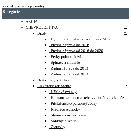
Váš nákupný košík je prázdny!
Kategórie
AKCIA
+
-
CHEVROLET NIVA
+
-
Brzdy
Hydraulická jednotka a snímače ABS
Predná náprava do 2016
Predná náprava od 2016 do 2020
Prvky pohonu bŕzd
Spínače a snímače
Zadná náprava do 2013
Zadná náprava od 2013
Disky a kryty kolies
+
-
Elektrické zariadenie
Káblové zväzky
Klaksón, zariadenia, relé, vypínače a ovládače
Príslušenstvo palubnej dosky
Riadiace jednotky
Stierače a ostrekovače
Vonkajšie svetlá
Žiarovky