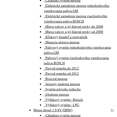
Chladiaci systém motora
Elektrické zariadenie motora jednobodového
vstrekovania paliva GM
Elektrické zariadenie motora viacbodového
vstrekovania paliva BOSCH
Hlava valcov a jej hlavné prvky do 2008
Hlava valcov a jej hlavné prvky od 2008
Kľukový hriadeľ a zotrvačník
Mazacia sústava motora
Palivový systém jednobodového vstrekovania
paliva GM
Palivový systém viacbodového vstrekovania
paliva BOSCH
Prevod remeňa do 2012
Prevod remeňa od 2012
Rozvod motora
Senzory riadenia motora
Systém prívodu vzduchu
Uloženie motora
Výfukový systém - Benzín
Výfukový systém - LPG
+
-
Motor diesel 1.9 8V (DHW)
Chladiaci systém motora