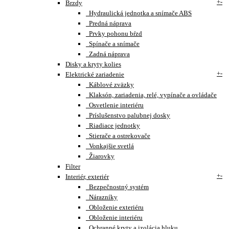
+
-
Brzdy
Hydraulická jednotka a snímače ABS
Predná náprava
Prvky pohonu bŕzd
Spínače a snímače
Zadná náprava
Disky a kryty kolies
+
-
Elektrické zariadenie
Káblové zväzky
Klaksón, zariadenia, relé, vypínače a ovládače
Osvetlenie interiéru
Príslušenstvo palubnej dosky
Riadiace jednotky
Stierače a ostrekovače
Vonkajšie svetlá
Žiarovky
Filter
+
-
Interiér, exteriér
Bezpečnostný systém
Nárazníky
Obloženie exteriéru
Obloženie interiéru
Ochranné kryty a izolácia hluku