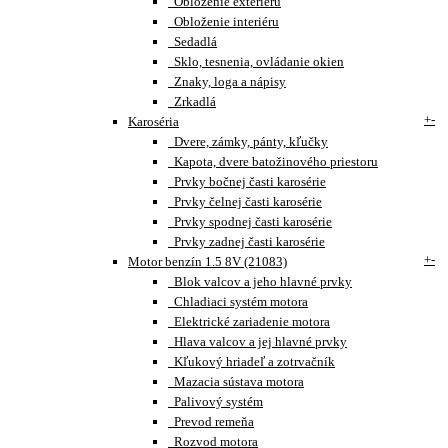
Obloženie exteriéru
Obloženie interiéru
Sedadlá
Sklo, tesnenia, ovládanie okien
Znaky, loga a nápisy
Zrkadlá
+
-
Karoséria
Dvere, zámky, pánty, kľučky
Kapota, dvere batožinového priestoru
Prvky bočnej časti karosérie
Prvky čelnej časti karosérie
Prvky spodnej časti karosérie
Prvky zadnej časti karosérie
+
-
Motor benzín 1.5 8V (21083)
Blok valcov a jeho hlavné prvky
Chladiaci systém motora
Elektrické zariadenie motora
Hlava valcov a jej hlavné prvky
Kľukový hriadeľ a zotrvačník
Mazacia sústava motora
Palivový systém
Prevod remeňa
Rozvod motora