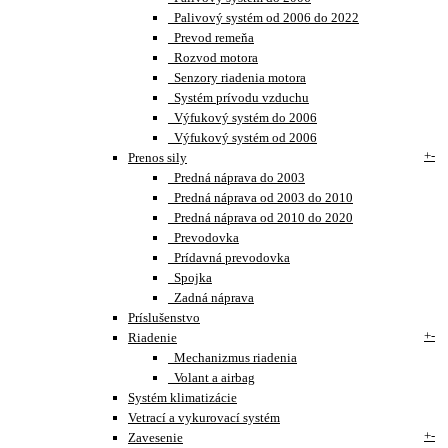
Palivový systém od 2006 do 2022
Prevod remeňa
Rozvod motora
Senzory riadenia motora
Systém prívodu vzduchu
Výfukový systém do 2006
Výfukový systém od 2006
+
-
Prenos sily
Predná náprava do 2003
Predná náprava od 2003 do 2010
Predná náprava od 2010 do 2020
Prevodovka
Prídavná prevodovka
Spojka
Zadná náprava
Príslušenstvo
+
-
Riadenie
Mechanizmus riadenia
Volant a airbag
Systém klimatizácie
Vetrací a vykurovací systém
+
-
Zavesenie