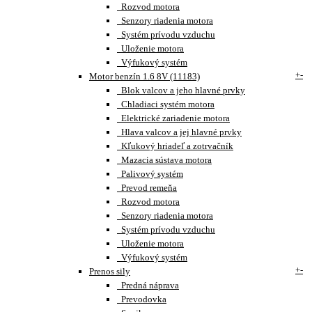
Rozvod motora
Senzory riadenia motora
Systém prívodu vzduchu
Uloženie motora
Výfukový systém
+
-
Motor benzín 1.6 8V (11183)
Blok valcov a jeho hlavné prvky
Chladiaci systém motora
Elektrické zariadenie motora
Hlava valcov a jej hlavné prvky
Kľukový hriadeľ a zotrvačník
Mazacia sústava motora
Palivový systém
Prevod remeňa
Rozvod motora
Senzory riadenia motora
Systém prívodu vzduchu
Uloženie motora
Výfukový systém
+
-
Prenos sily
Predná náprava
Prevodovka