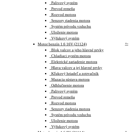
Palivový systém
Prevod remeňa
Rozvod motora
Senzory riadenia motora
Systém prívodu vzduchu
Uloženie motora
Výfukový systém
+
-
Motor benzín 1.6 16V (21124)
Blok valcov a jeho hlavné prvky
Chladiaci systém motora
Elektrické zariadenie motora
Hlava valcov a jej hlavné prvky
Kľukový hriadeľ a zotrvačník
Mazacia sústava motora
Odhlučnenie motora
Palivový systém
Prevod remeňa
Rozvod motora
Senzory riadenia motora
Systém prívodu vzduchu
Uloženie motora
Výfukový systém
+
-