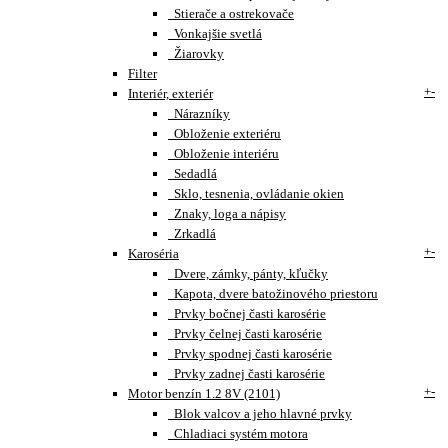
Stierače a ostrekovače
Vonkajšie svetlá
Žiarovky
Filter
+
-
Interiér, exteriér
Nárazníky
Obloženie exteriéru
Obloženie interiéru
Sedadlá
Sklo, tesnenia, ovládanie okien
Znaky, loga a nápisy
Zrkadlá
+
-
Karoséria
Dvere, zámky, pánty, kľučky
Kapota, dvere batožinového priestoru
Prvky bočnej časti karosérie
Prvky čelnej časti karosérie
Prvky spodnej časti karosérie
Prvky zadnej časti karosérie
+
-
Motor benzín 1.2 8V (2101)
Blok valcov a jeho hlavné prvky
Chladiaci systém motora