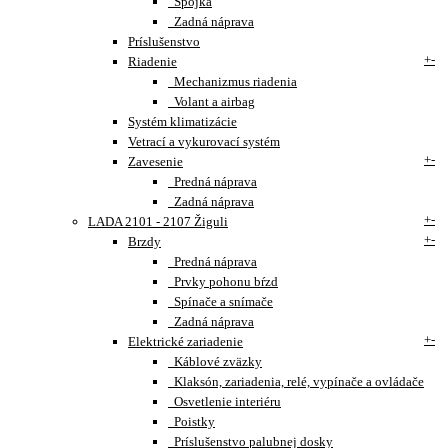
Spojka
Zadná náprava
Príslušenstvo
+
-
Riadenie
Mechanizmus riadenia
Volant a airbag
Systém klimatizácie
Vetrací a vykurovací systém
+
-
Zavesenie
Predná náprava
Zadná náprava
+
-
LADA 2101 - 2107 Žiguli
+
-
Brzdy
Predná náprava
Prvky pohonu bŕzd
Spínače a snímače
Zadná náprava
+
-
Elektrické zariadenie
Káblové zväzky
Klaksón, zariadenia, relé, vypínače a ovládače
Osvetlenie interiéru
Poistky
Príslušenstvo palubnej dosky