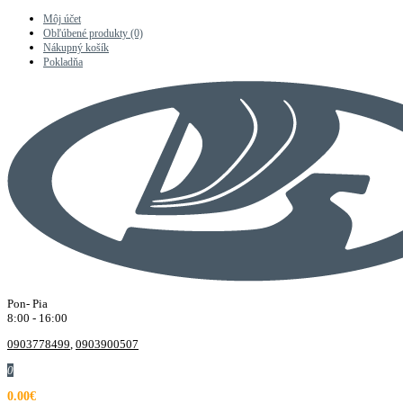
Môj účet
Obľúbené produkty (0)
Nákupný košík
Pokladňa
Pon- Pia
8:00 - 16:00
0903778499
,
0903900507
0
0.00€