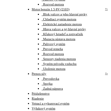
Rozvod motora
+
-
Motor benzín 1.5 8V (2103)
Blok valcov a jeho hlavné prvky
Chladiaci systém motora
Elektrické zariadenie motora
Hlava valcov a jej hlavné prvky
Kľukový hriadeľ a zotrvačník
Mazacia sústava motora
Palivový systém
Prevod remeňa
Rozvod motora
Senzory riadenia motora
Systém prívodu vzduchu
Uloženie motora
+
-
Prenos sily
Prevodovka
Spojka
Zadná náprava
Príslušenstvo
Riadenie
Vetrací a vykurovací systém
Výfukový systém