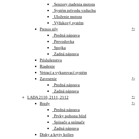
Senzory riadenia motora
Systém prívodu vzduchu
Uloženie motora
Výfukový systém
+
-
Prenos sily
Predná náprava
Prevodovka
Spojka
Zadná náprava
Príslušenstvo
Riadenie
Vetrací a vykurovací systém
+
-
Zavesenie
Predná náprava
Zadná náprava
+
-
LADA 2110, 2111, 2112
+
-
Brzdy
Predná náprava
Prvky pohonu bŕzd
Spínače a snímače
Zadná náprava
Disky a kryty kolies