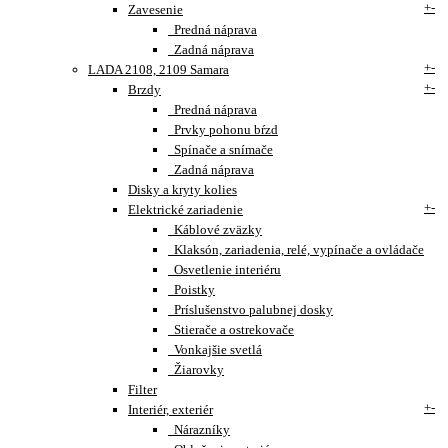
+
-
Zavesenie
Predná náprava
Zadná náprava
+
-
LADA 2108, 2109 Samara
+
-
Brzdy
Predná náprava
Prvky pohonu bŕzd
Spínače a snímače
Zadná náprava
Disky a kryty kolies
+
-
Elektrické zariadenie
Káblové zväzky
Klaksón, zariadenia, relé, vypínače a ovládače
Osvetlenie interiéru
Poistky
Príslušenstvo palubnej dosky
Stierače a ostrekovače
Vonkajšie svetlá
Žiarovky
Filter
+
-
Interiér, exteriér
Nárazníky