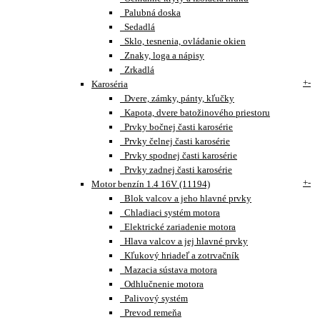
Palubná doska
Sedadlá
Sklo, tesnenia, ovládanie okien
Znaky, loga a nápisy
Zrkadlá
+
-
Karoséria
Dvere, zámky, pánty, kľučky
Kapota, dvere batožinového priestoru
Prvky bočnej časti karosérie
Prvky čelnej časti karosérie
Prvky spodnej časti karosérie
Prvky zadnej časti karosérie
+
-
Motor benzín 1.4 16V (11194)
Blok valcov a jeho hlavné prvky
Chladiaci systém motora
Elektrické zariadenie motora
Hlava valcov a jej hlavné prvky
Kľukový hriadeľ a zotrvačník
Mazacia sústava motora
Odhlučnenie motora
Palivový systém
Prevod remeňa