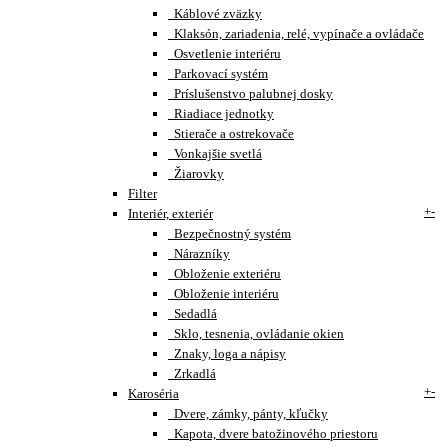
Káblové zväzky
Klaksón, zariadenia, relé, vypínače a ovládače
Osvetlenie interiéru
Parkovací systém
Príslušenstvo palubnej dosky
Riadiace jednotky
Stierače a ostrekovače
Vonkajšie svetlá
Žiarovky
Filter
+
-
Interiér, exteriér
Bezpečnostný systém
Nárazníky
Obloženie exteriéru
Obloženie interiéru
Sedadlá
Sklo, tesnenia, ovládanie okien
Znaky, loga a nápisy
Zrkadlá
+
-
Karoséria
Dvere, zámky, pánty, kľučky
Kapota, dvere batožinového priestoru