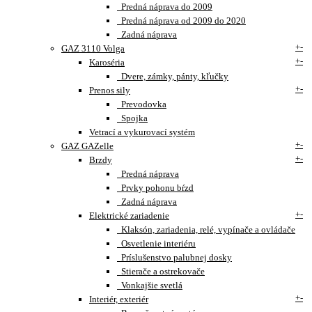
Predná náprava do 2009
Predná náprava od 2009 do 2020
Zadná náprava
+
-
GAZ 3110 Volga
+
-
Karoséria
Dvere, zámky, pánty, kľučky
+
-
Prenos sily
Prevodovka
Spojka
Vetrací a vykurovací systém
+
-
GAZ GAZelle
+
-
Brzdy
Predná náprava
Prvky pohonu bŕzd
Zadná náprava
+
-
Elektrické zariadenie
Klaksón, zariadenia, relé, vypínače a ovládače
Osvetlenie interiéru
Príslušenstvo palubnej dosky
Stierače a ostrekovače
Vonkajšie svetlá
+
-
Interiér, exteriér