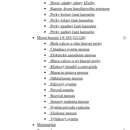
Dvere, zámky, pánty, kľučky
Kapota, dvere batožinového priestoru
Prvky bočnej časti karosérie
Prvky čelnej časti karosérie
Prvky spodnej časti karosérie
Prvky zadnej časti karosérie
+
-
Motor benzín 1.6 16V (21126)
Blok valcov a jeho hlavné prvky
Chladiaci systém motora
Elektrické zariadenie motora
Hlava valcov a jej hlavné prvky
Kľukový hriadeľ a zotrvačník
Mazacia sústava motora
Odhlučnenie motora
Palivový systém
Prevod remeňa
Rozvod motora
Senzory riadenia motora
Systém prívodu vzduchu
Uloženie motora
Výfukový systém
Multimédiá
+
-