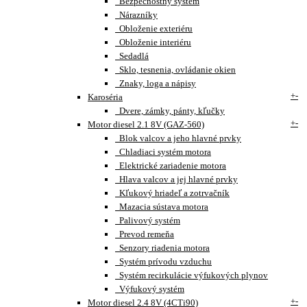
Bezpečnostný systém
Nárazníky
Obloženie exteriéru
Obloženie interiéru
Sedadlá
Sklo, tesnenia, ovládanie okien
Znaky, loga a nápisy
+
-
Karoséria
Dvere, zámky, pánty, kľučky
+
-
Motor diesel 2.1 8V (GAZ-560)
Blok valcov a jeho hlavné prvky
Chladiaci systém motora
Elektrické zariadenie motora
Hlava valcov a jej hlavné prvky
Kľukový hriadeľ a zotrvačník
Mazacia sústava motora
Palivový systém
Prevod remeňa
Senzory riadenia motora
Systém prívodu vzduchu
Systém recirkulácie výfukových plynov
Výfukový systém
+
-
Motor diesel 2.4 8V (4CTi90)