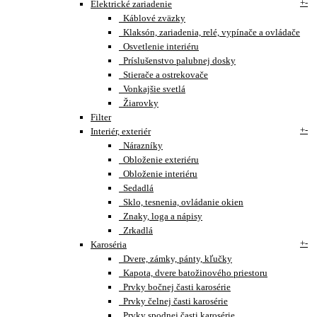
+
-
Elektrické zariadenie
Káblové zväzky
Klaksón, zariadenia, relé, vypínače a ovládače
Osvetlenie interiéru
Príslušenstvo palubnej dosky
Stierače a ostrekovače
Vonkajšie svetlá
Žiarovky
Filter
+
-
Interiér, exteriér
Nárazníky
Obloženie exteriéru
Obloženie interiéru
Sedadlá
Sklo, tesnenia, ovládanie okien
Znaky, loga a nápisy
Zrkadlá
+
-
Karoséria
Dvere, zámky, pánty, kľučky
Kapota, dvere batožinového priestoru
Prvky bočnej časti karosérie
Prvky čelnej časti karosérie
Prvky spodnej časti karosérie