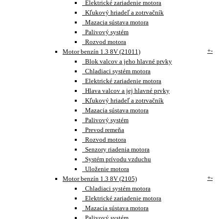
Elektrické zariadenie motora
Kľukový hriadeľ a zotrvačník
Mazacia sústava motora
Palivový systém
Rozvod motora
+
-
Motor benzín 1.3 8V (21011)
Blok valcov a jeho hlavné prvky
Chladiaci systém motora
Elektrické zariadenie motora
Hlava valcov a jej hlavné prvky
Kľukový hriadeľ a zotrvačník
Mazacia sústava motora
Palivový systém
Prevod remeňa
Rozvod motora
Senzory riadenia motora
Systém prívodu vzduchu
Uloženie motora
+
-
Motor benzín 1.3 8V (2105)
Chladiaci systém motora
Elektrické zariadenie motora
Mazacia sústava motora
Palivový systém