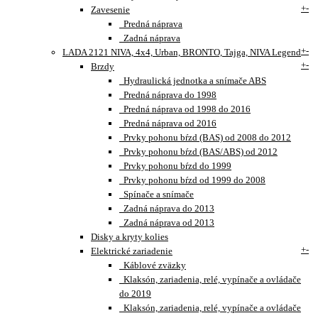
+
-
Zavesenie
Predná náprava
Zadná náprava
+
-
LADA 2121 NIVA, 4x4, Urban, BRONTO, Tajga, NIVA Legend
+
-
Brzdy
Hydraulická jednotka a snímače ABS
Predná náprava do 1998
Predná náprava od 1998 do 2016
Predná náprava od 2016
Prvky pohonu bŕzd (BAS) od 2008 do 2012
Prvky pohonu bŕzd (BAS/ABS) od 2012
Prvky pohonu bŕzd do 1999
Prvky pohonu bŕzd od 1999 do 2008
Spínače a snímače
Zadná náprava do 2013
Zadná náprava od 2013
Disky a kryty kolies
+
-
Elektrické zariadenie
Káblové zväzky
Klaksón, zariadenia, relé, vypínače a ovládače
do 2019
Klaksón, zariadenia, relé, vypínače a ovládače