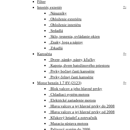
Filter
+
-
Interiér, exteriér
Nárazníky
Obloženie exteriéru
Obloženie interiéru
Sedadlá
Sklo, tesnenia, ovládanie okien
Znaky, loga a nápisy
Zrkadlá
+
-
Karoséria
Dvere, zámky, pánty, kľučky
Kapota, dvere batožinového priestoru
Prvky bočnej časti karosérie
Prvky čelnej časti karosérie
+
-
Motor benzín 1.7 8V (2123)
Blok valcov a jeho hlavné prvky
Chladiaci systém motora
Elektrické zariadenie motora
Hlava valcov a jej hlavné prvky do 2008
Hlava valcov a jej hlavné prvky od 2008
Kľukový hriadeľ a zotrvačník
Mazacia sústava motora
Palivový systém do 2006