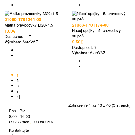
21080-1701244-00
21083-1701174-00
Matka prevodovky M20x1.5
Náboj spojky - 5. prevodový
1.00€
stupeň
Dostupnosť:
17
9.50€
Výrobca:
AvtoVAZ
Dostupnosť:
7
Výrobca:
AvtoVAZ
1
2
3
>
>|
Zobrazenie 1 až 16 z 40 (3 stránok)
Pon - Pia
8:00 - 16:00
0903778499
,
0903900507
Kontaktujte