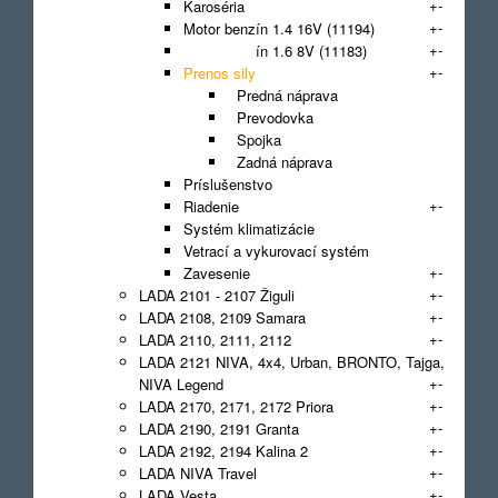
+
-
Karoséria
+
-
Motor benzín 1.4 16V (11194)
+
-
Motor benzín 1.6 8V (11183)
+
-
Prenos sily
Predná náprava
Prevodovka
Spojka
Zadná náprava
Príslušenstvo
+
-
Riadenie
Systém klimatizácie
Vetrací a vykurovací systém
+
-
Zavesenie
+
-
LADA 2101 - 2107 Žiguli
+
-
LADA 2108, 2109 Samara
+
-
LADA 2110, 2111, 2112
LADA 2121 NIVA, 4x4, Urban, BRONTO, Tajga,
+
-
NIVA Legend
+
-
LADA 2170, 2171, 2172 Priora
+
-
LADA 2190, 2191 Granta
+
-
LADA 2192, 2194 Kalina 2
+
-
LADA NIVA Travel
+
-
LADA Vesta