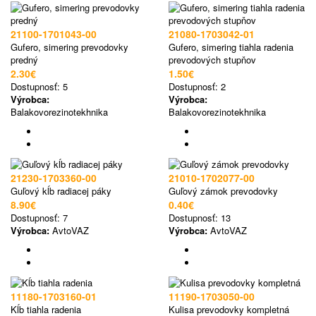
21100-1701043-00
21080-1703042-01
Gufero, simering prevodovky
Gufero, simering tiahla radenia
predný
prevodových stupňov
2.30€
1.50€
Dostupnosť:
5
Dostupnosť:
2
Výrobca:
Výrobca:
Balakovorezinotekhnika
Balakovorezinotekhnika
​21230-1703360-00
21010-1702077-00
Guľový kĺb radiacej páky
Guľový zámok prevodovky
8.90€
0.40€
Dostupnosť:
7
Dostupnosť:
13
Výrobca:
AvtoVAZ
Výrobca:
AvtoVAZ
11180-1703160-01
11190-1703050-00
Kĺb tiahla radenia
Kulisa prevodovky kompletná