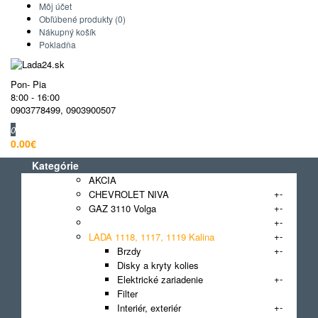
Môj účet
Obľúbené produkty (0)
Nákupný košík
Pokladňa
Pon- Pia
8:00 - 16:00
0903778499
,
0903900507
0
0.00€
Kategórie
AKCIA
+
-
CHEVROLET NIVA
+
-
GAZ 3110 Volga
+
-
GAZ GAZelle
+
-
LADA 1118, 1117, 1119 Kalina
+
-
Brzdy
Disky a kryty kolies
+
-
Elektrické zariadenie
Filter
+
-
Interiér, exteriér