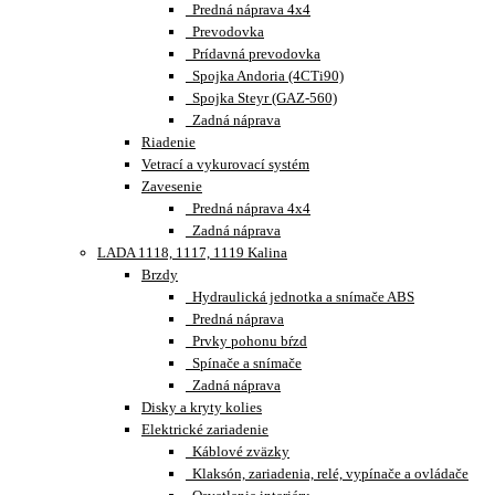
Predná náprava 4x4
Prevodovka
Prídavná prevodovka
Spojka Andoria (4CTi90)
Spojka Steyr (GAZ-560)
Zadná náprava
Riadenie
Vetrací a vykurovací systém
Zavesenie
Predná náprava 4x4
Zadná náprava
LADA 1118, 1117, 1119 Kalina
Brzdy
Hydraulická jednotka a snímače ABS
Predná náprava
Prvky pohonu bŕzd
Spínače a snímače
Zadná náprava
Disky a kryty kolies
Elektrické zariadenie
Káblové zväzky
Klaksón, zariadenia, relé, vypínače a ovládače