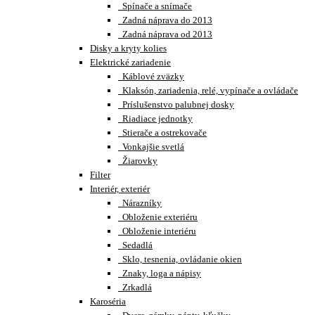
Spínače a snímače
Zadná náprava do 2013
Zadná náprava od 2013
Disky a kryty kolies
Elektrické zariadenie
Káblové zväzky
Klaksón, zariadenia, relé, vypínače a ovládače
Príslušenstvo palubnej dosky
Riadiace jednotky
Stierače a ostrekovače
Vonkajšie svetlá
Žiarovky
Filter
Interiér, exteriér
Nárazníky
Obloženie exteriéru
Obloženie interiéru
Sedadlá
Sklo, tesnenia, ovládanie okien
Znaky, loga a nápisy
Zrkadlá
Karoséria