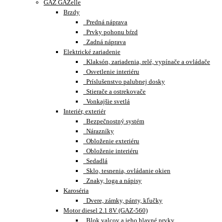
GAZ GAZelle
Brzdy
Predná náprava
Prvky pohonu bŕzd
Zadná náprava
Elektrické zariadenie
Klaksón, zariadenia, relé, vypínače a ovládače
Osvetlenie interiéru
Príslušenstvo palubnej dosky
Stierače a ostrekovače
Vonkajšie svetlá
Interiér, exteriér
Bezpečnostný systém
Nárazníky
Obloženie exteriéru
Obloženie interiéru
Sedadlá
Sklo, tesnenia, ovládanie okien
Znaky, loga a nápisy
Karoséria
Dvere, zámky, pánty, kľučky
Motor diesel 2.1 8V (GAZ-560)
Blok valcov a jeho hlavné prvky