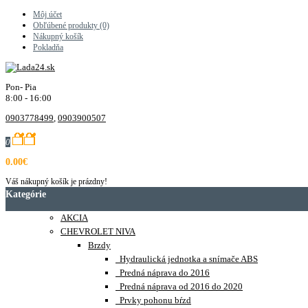
Môj účet
Obľúbené produkty (0)
Nákupný košík
Pokladňa
Pon- Pia
8:00 - 16:00
0903778499
,
0903900507
0
0.00€
Váš nákupný košík je prázdny!
Kategórie
AKCIA
CHEVROLET NIVA
Brzdy
Hydraulická jednotka a snímače ABS
Predná náprava do 2016
Predná náprava od 2016 do 2020
Prvky pohonu bŕzd