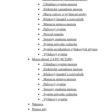
Chladiaci systém motora
Elektrické zariadenie motora
Hlava valcov a jej hlavné prvky
Kľukový hriadeľ a zotrvačník
Mazacia sústava motora
Palivový systém
Prevod remeňa
Senzory riadenia motora
Systém prívodu vzduchu
Systém recirkulácie výfukových plynov
Výfukový systém
Motor diesel 2.4 8V (4CTi90)
Chladiaci systém motora
Elektrické zariadenie motora
Kľukový hriadeľ a zotrvačník
Mazacia sústava motora
Palivový systém
Senzory riadenia motora
Systém prívodu vzduchu
Výfukový systém
Náprava
Prenos sily