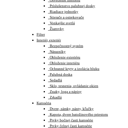
Osvetlenie interiéru
Príslušenstvo palubnej dosky
Riadiace jednotky
Stierače a ostrekovače
Vonkajšie svetlá
Žiarovky
Filter
Interiér, exteriér
Bezpečnostný systém
Nárazníky
Obloženie exteriéru
Obloženie interiéru
Ochranné kryty a izolácia hluku
Palubná doska
Sedadlá
Sklo, tesnenia, ovládanie okien
Znaky, loga a nápisy
Zrkadlá
Karoséria
Dvere, zámky, pánty, kľučky
Kapota, dvere batožinového priestoru
Prvky bočnej časti karosérie
Prvky čelnej časti karosérie