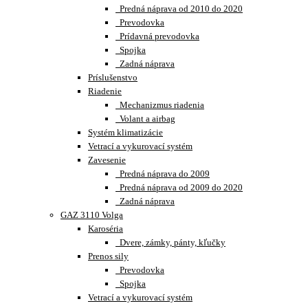
Predná náprava od 2010 do 2020
Prevodovka
Prídavná prevodovka
Spojka
Zadná náprava
Príslušenstvo
Riadenie
Mechanizmus riadenia
Volant a airbag
Systém klimatizácie
Vetrací a vykurovací systém
Zavesenie
Predná náprava do 2009
Predná náprava od 2009 do 2020
Zadná náprava
GAZ 3110 Volga
Karoséria
Dvere, zámky, pánty, kľučky
Prenos sily
Prevodovka
Spojka
Vetrací a vykurovací systém