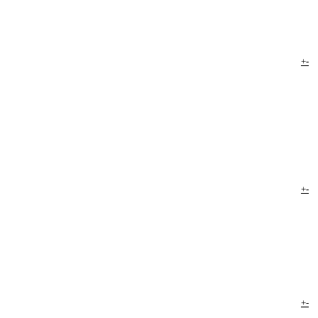
+
-
+
-
+
-