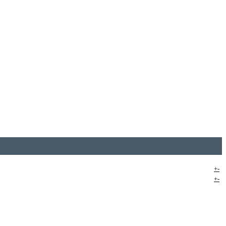
+
-
+
-