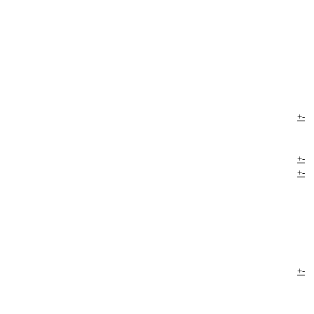
+
-
+
-
+
-
+
-