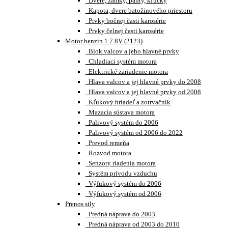
Dvere, zámky, pánty, kľučky
Kapota, dvere batožinového priestoru
Prvky bočnej časti karosérie
Prvky čelnej časti karosérie
Motor benzín 1.7 8V (2123)
Blok valcov a jeho hlavné prvky
Chladiaci systém motora
Elektrické zariadenie motora
Hlava valcov a jej hlavné prvky do 2008
Hlava valcov a jej hlavné prvky od 2008
Kľukový hriadeľ a zotrvačník
Mazacia sústava motora
Palivový systém do 2006
Palivový systém od 2006 do 2022
Prevod remeňa
Rozvod motora
Senzory riadenia motora
Systém prívodu vzduchu
Výfukový systém do 2006
Výfukový systém od 2006
Prenos sily
Predná náprava do 2003
Predná náprava od 2003 do 2010