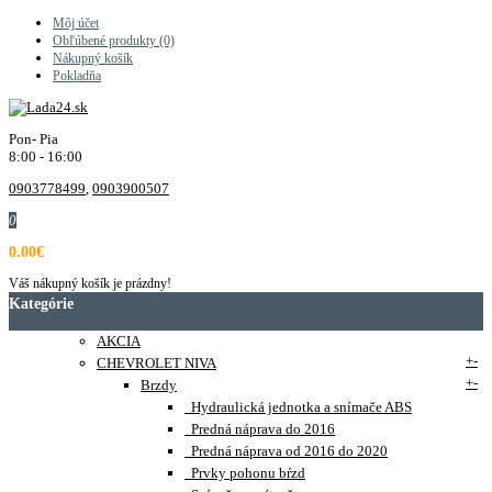
Môj účet
Obľúbené produkty (0)
Nákupný košík
Pokladňa
Pon- Pia
8:00 - 16:00
0903778499
,
0903900507
0
0.00€
Váš nákupný košík je prázdny!
Kategórie
AKCIA
+
-
CHEVROLET NIVA
+
-
Brzdy
Hydraulická jednotka a snímače ABS
Predná náprava do 2016
Predná náprava od 2016 do 2020
Prvky pohonu bŕzd