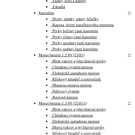
Znaky, loga a nápisy
Zrkadlá
+
-
Karoséria
Dvere, zámky, pánty, kľučky
Kapota, dvere batožinového priestoru
Prvky bočnej časti karosérie
Prvky čelnej časti karosérie
Prvky spodnej časti karosérie
Prvky zadnej časti karosérie
+
-
Motor benzín 1.2 8V (2101)
Blok valcov a jeho hlavné prvky
Chladiaci systém motora
Elektrické zariadenie motora
Kľukový hriadeľ a zotrvačník
Mazacia sústava motora
Palivový systém
Rozvod motora
+
-
Motor benzín 1.3 8V (21011)
Blok valcov a jeho hlavné prvky
Chladiaci systém motora
Elektrické zariadenie motora
Hlava valcov a jej hlavné prvky
Kľukový hriadeľ a zotrvačník