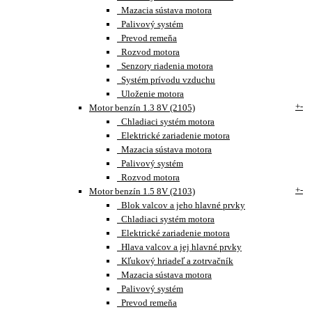
Mazacia sústava motora
Palivový systém
Prevod remeňa
Rozvod motora
Senzory riadenia motora
Systém prívodu vzduchu
Uloženie motora
+
-
Motor benzín 1.3 8V (2105)
Chladiaci systém motora
Elektrické zariadenie motora
Mazacia sústava motora
Palivový systém
Rozvod motora
+
-
Motor benzín 1.5 8V (2103)
Blok valcov a jeho hlavné prvky
Chladiaci systém motora
Elektrické zariadenie motora
Hlava valcov a jej hlavné prvky
Kľukový hriadeľ a zotrvačník
Mazacia sústava motora
Palivový systém
Prevod remeňa