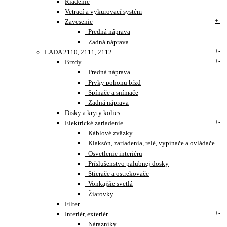
Riadenie
Vetrací a vykurovací systém
+
-
Zavesenie
Predná náprava
Zadná náprava
+
-
LADA 2110, 2111, 2112
+
-
Brzdy
Predná náprava
Prvky pohonu bŕzd
Spínače a snímače
Zadná náprava
Disky a kryty kolies
+
-
Elektrické zariadenie
Káblové zväzky
Klaksón, zariadenia, relé, vypínače a ovládače
Osvetlenie interiéru
Príslušenstvo palubnej dosky
Stierače a ostrekovače
Vonkajšie svetlá
Žiarovky
Filter
+
-
Interiér, exteriér
Nárazníky