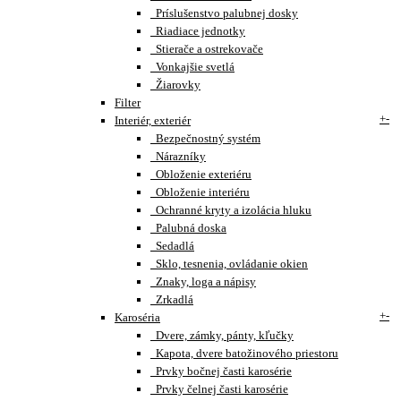
Príslušenstvo palubnej dosky
Riadiace jednotky
Stierače a ostrekovače
Vonkajšie svetlá
Žiarovky
Filter
+
-
Interiér, exteriér
Bezpečnostný systém
Nárazníky
Obloženie exteriéru
Obloženie interiéru
Ochranné kryty a izolácia hluku
Palubná doska
Sedadlá
Sklo, tesnenia, ovládanie okien
Znaky, loga a nápisy
Zrkadlá
+
-
Karoséria
Dvere, zámky, pánty, kľučky
Kapota, dvere batožinového priestoru
Prvky bočnej časti karosérie
Prvky čelnej časti karosérie