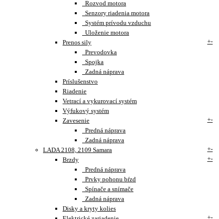
Rozvod motora
Senzory riadenia motora
Systém prívodu vzduchu
Uloženie motora
+
-
Prenos sily
Prevodovka
Spojka
Zadná náprava
Príslušenstvo
Riadenie
Vetrací a vykurovací systém
Výfukový systém
+
-
Zavesenie
Predná náprava
Zadná náprava
+
-
LADA 2108, 2109 Samara
+
-
Brzdy
Predná náprava
Prvky pohonu bŕzd
Spínače a snímače
Zadná náprava
Disky a kryty kolies
+
-
Elektrické zariadenie