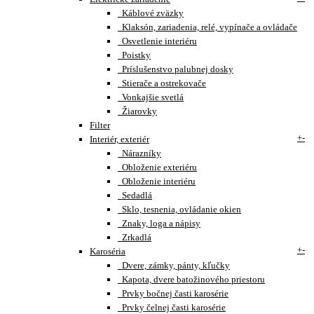
Káblové zväzky
Klaksón, zariadenia, relé, vypínače a ovládače
Osvetlenie interiéru
Poistky
Príslušenstvo palubnej dosky
Stierače a ostrekovače
Vonkajšie svetlá
Žiarovky
Filter
+
-
Interiér, exteriér
Nárazníky
Obloženie exteriéru
Obloženie interiéru
Sedadlá
Sklo, tesnenia, ovládanie okien
Znaky, loga a nápisy
Zrkadlá
+
-
Karoséria
Dvere, zámky, pánty, kľučky
Kapota, dvere batožinového priestoru
Prvky bočnej časti karosérie
Prvky čelnej časti karosérie