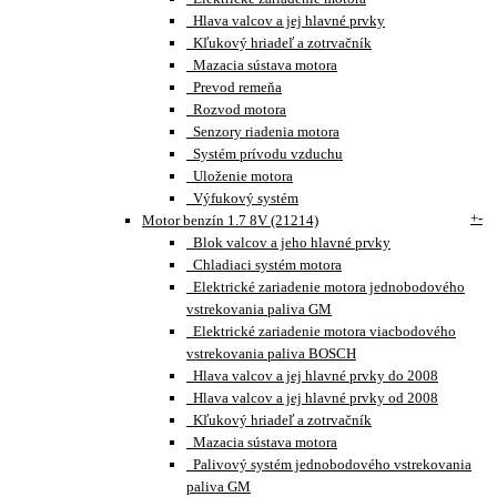
Hlava valcov a jej hlavné prvky
Kľukový hriadeľ a zotrvačník
Mazacia sústava motora
Prevod remeňa
Rozvod motora
Senzory riadenia motora
Systém prívodu vzduchu
Uloženie motora
Výfukový systém
+
-
Motor benzín 1.7 8V (21214)
Blok valcov a jeho hlavné prvky
Chladiaci systém motora
Elektrické zariadenie motora jednobodového
vstrekovania paliva GM
Elektrické zariadenie motora viacbodového
vstrekovania paliva BOSCH
Hlava valcov a jej hlavné prvky do 2008
Hlava valcov a jej hlavné prvky od 2008
Kľukový hriadeľ a zotrvačník
Mazacia sústava motora
Palivový systém jednobodového vstrekovania
paliva GM