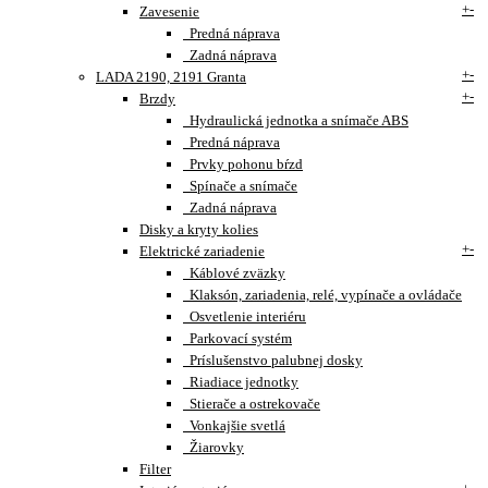
+
-
Zavesenie
Predná náprava
Zadná náprava
+
-
LADA 2190, 2191 Granta
+
-
Brzdy
Hydraulická jednotka a snímače ABS
Predná náprava
Prvky pohonu bŕzd
Spínače a snímače
Zadná náprava
Disky a kryty kolies
+
-
Elektrické zariadenie
Káblové zväzky
Klaksón, zariadenia, relé, vypínače a ovládače
Osvetlenie interiéru
Parkovací systém
Príslušenstvo palubnej dosky
Riadiace jednotky
Stierače a ostrekovače
Vonkajšie svetlá
Žiarovky
Filter