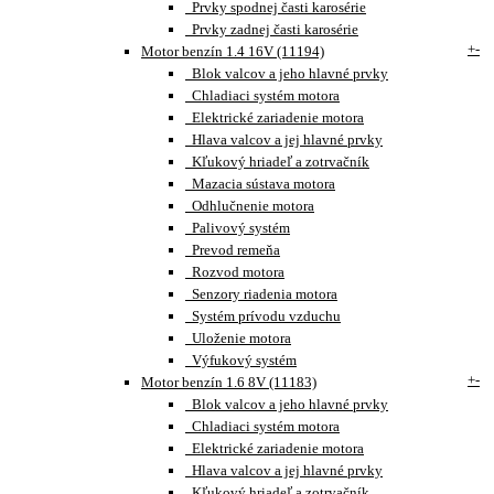
Prvky spodnej časti karosérie
Prvky zadnej časti karosérie
+
-
Motor benzín 1.4 16V (11194)
Blok valcov a jeho hlavné prvky
Chladiaci systém motora
Elektrické zariadenie motora
Hlava valcov a jej hlavné prvky
Kľukový hriadeľ a zotrvačník
Mazacia sústava motora
Odhlučnenie motora
Palivový systém
Prevod remeňa
Rozvod motora
Senzory riadenia motora
Systém prívodu vzduchu
Uloženie motora
Výfukový systém
+
-
Motor benzín 1.6 8V (11183)
Blok valcov a jeho hlavné prvky
Chladiaci systém motora
Elektrické zariadenie motora
Hlava valcov a jej hlavné prvky
Kľukový hriadeľ a zotrvačník