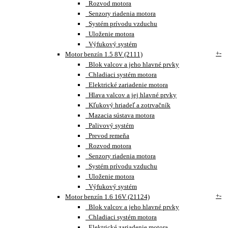
Rozvod motora
Senzory riadenia motora
Systém prívodu vzduchu
Uloženie motora
Výfukový systém
+
-
Motor benzín 1.5 8V (2111)
Blok valcov a jeho hlavné prvky
Chladiaci systém motora
Elektrické zariadenie motora
Hlava valcov a jej hlavné prvky
Kľukový hriadeľ a zotrvačník
Mazacia sústava motora
Palivový systém
Prevod remeňa
Rozvod motora
Senzory riadenia motora
Systém prívodu vzduchu
Uloženie motora
Výfukový systém
+
-
Motor benzín 1.6 16V (21124)
Blok valcov a jeho hlavné prvky
Chladiaci systém motora
Elektrické zariadenie motora