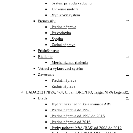
Systém prívodu vzduchu
Uloženie motora
Výfukový systém
+
-
Prenos sily
Predná náprava
Prevodovka
Spojka
Zadná náprava
Príslušenstvo
+
-
Riadenie
Mechanizmus riadenia
Vetrací a vykurovací systém
+
-
Zavesenie
Predná náprava
Zadná náprava
+
-
LADA 2121 NIVA, 4x4, Urban, BRONTO, Tajga, NIVA Legend
+
-
Brzdy
Hydraulická jednotka a snímače ABS
Predná náprava do 1998
Predná náprava od 1998 do 2016
Predná náprava od 2016
Prvky pohonu bŕzd (BAS) od 2008 do 2012