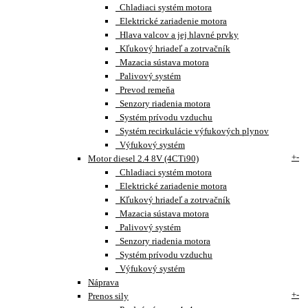
Chladiaci systém motora
Elektrické zariadenie motora
Hlava valcov a jej hlavné prvky
Kľukový hriadeľ a zotrvačník
Mazacia sústava motora
Palivový systém
Prevod remeňa
Senzory riadenia motora
Systém prívodu vzduchu
Systém recirkulácie výfukových plynov
Výfukový systém
+
-
Motor diesel 2.4 8V (4CTi90)
Chladiaci systém motora
Elektrické zariadenie motora
Kľukový hriadeľ a zotrvačník
Mazacia sústava motora
Palivový systém
Senzory riadenia motora
Systém prívodu vzduchu
Výfukový systém
Náprava
+
-
Prenos sily