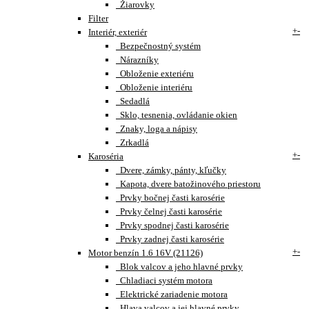
Žiarovky
Filter
+
-
Interiér, exteriér
Bezpečnostný systém
Nárazníky
Obloženie exteriéru
Obloženie interiéru
Sedadlá
Sklo, tesnenia, ovládanie okien
Znaky, loga a nápisy
Zrkadlá
+
-
Karoséria
Dvere, zámky, pánty, kľučky
Kapota, dvere batožinového priestoru
Prvky bočnej časti karosérie
Prvky čelnej časti karosérie
Prvky spodnej časti karosérie
Prvky zadnej časti karosérie
+
-
Motor benzín 1.6 16V (21126)
Blok valcov a jeho hlavné prvky
Chladiaci systém motora
Elektrické zariadenie motora
Hlava valcov a jej hlavné prvky