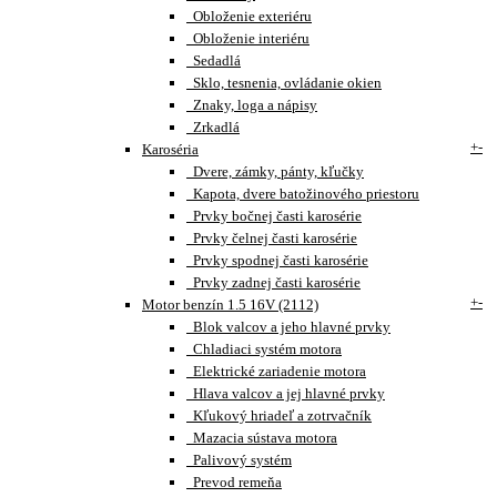
Obloženie exteriéru
Obloženie interiéru
Sedadlá
Sklo, tesnenia, ovládanie okien
Znaky, loga a nápisy
Zrkadlá
+
-
Karoséria
Dvere, zámky, pánty, kľučky
Kapota, dvere batožinového priestoru
Prvky bočnej časti karosérie
Prvky čelnej časti karosérie
Prvky spodnej časti karosérie
Prvky zadnej časti karosérie
+
-
Motor benzín 1.5 16V (2112)
Blok valcov a jeho hlavné prvky
Chladiaci systém motora
Elektrické zariadenie motora
Hlava valcov a jej hlavné prvky
Kľukový hriadeľ a zotrvačník
Mazacia sústava motora
Palivový systém
Prevod remeňa