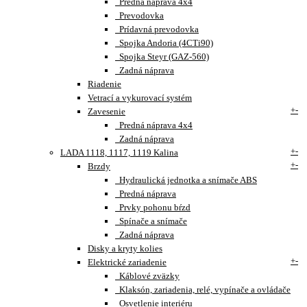
Predná náprava 4x4
Prevodovka
Prídavná prevodovka
Spojka Andoria (4CTi90)
Spojka Steyr (GAZ-560)
Zadná náprava
Riadenie
Vetrací a vykurovací systém
+
-
Zavesenie
Predná náprava 4x4
Zadná náprava
+
-
LADA 1118, 1117, 1119 Kalina
+
-
Brzdy
Hydraulická jednotka a snímače ABS
Predná náprava
Prvky pohonu bŕzd
Spínače a snímače
Zadná náprava
Disky a kryty kolies
+
-
Elektrické zariadenie
Káblové zväzky
Klaksón, zariadenia, relé, vypínače a ovládače
Osvetlenie interiéru