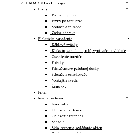
+
-
LADA 2101 - 2107 Žiguli
+
-
Brzdy
Predná náprava
Prvky pohonu bŕzd
Spínače a snímače
Zadná náprava
+
-
Elektrické zariadenie
Káblové zväzky
Klaksón, zariadenia, relé, vypínače a ovládače
Osvetlenie interiéru
Poistky
Príslušenstvo palubnej dosky
Stierače a ostrekovače
Vonkajšie svetlá
Žiarovky
Filter
+
-
Interiér, exteriér
Nárazníky
Obloženie exteriéru
Obloženie interiéru
Sedadlá
Sklo, tesnenia, ovládanie okien