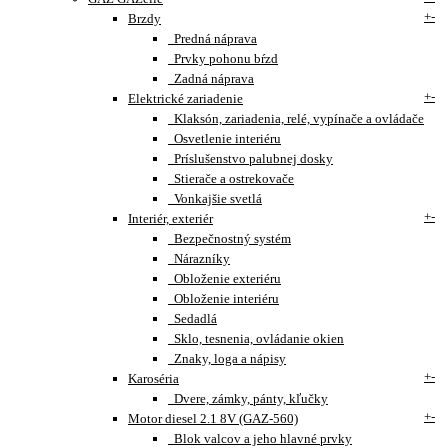
+
-
Brzdy
Predná náprava
Prvky pohonu bŕzd
Zadná náprava
+
-
Elektrické zariadenie
Klaksón, zariadenia, relé, vypínače a ovládače
Osvetlenie interiéru
Príslušenstvo palubnej dosky
Stierače a ostrekovače
Vonkajšie svetlá
+
-
Interiér, exteriér
Bezpečnostný systém
Nárazníky
Obloženie exteriéru
Obloženie interiéru
Sedadlá
Sklo, tesnenia, ovládanie okien
Znaky, loga a nápisy
+
-
Karoséria
Dvere, zámky, pánty, kľučky
+
-
Motor diesel 2.1 8V (GAZ-560)
Blok valcov a jeho hlavné prvky