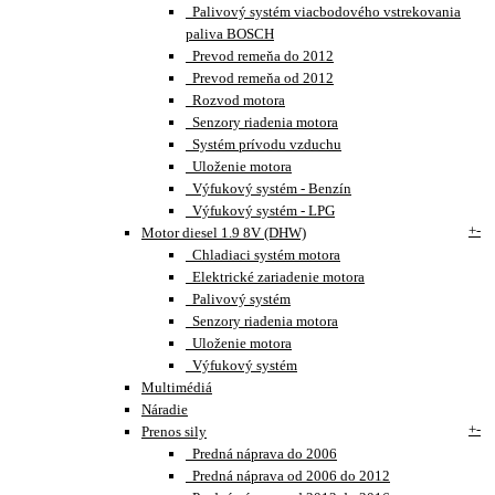
Palivový systém viacbodového vstrekovania
paliva BOSCH
Prevod remeňa do 2012
Prevod remeňa od 2012
Rozvod motora
Senzory riadenia motora
Systém prívodu vzduchu
Uloženie motora
Výfukový systém - Benzín
Výfukový systém - LPG
+
-
Motor diesel 1.9 8V (DHW)
Chladiaci systém motora
Elektrické zariadenie motora
Palivový systém
Senzory riadenia motora
Uloženie motora
Výfukový systém
Multimédiá
Náradie
+
-
Prenos sily
Predná náprava do 2006
Predná náprava od 2006 do 2012