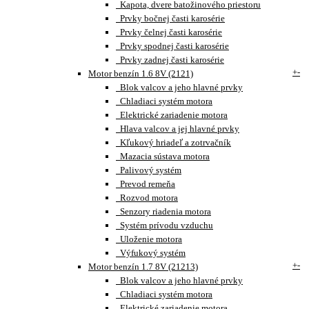
Kapota, dvere batožinového priestoru
Prvky bočnej časti karosérie
Prvky čelnej časti karosérie
Prvky spodnej časti karosérie
Prvky zadnej časti karosérie
+
-
Motor benzín 1.6 8V (2121)
Blok valcov a jeho hlavné prvky
Chladiaci systém motora
Elektrické zariadenie motora
Hlava valcov a jej hlavné prvky
Kľukový hriadeľ a zotrvačník
Mazacia sústava motora
Palivový systém
Prevod remeňa
Rozvod motora
Senzory riadenia motora
Systém prívodu vzduchu
Uloženie motora
Výfukový systém
+
-
Motor benzín 1.7 8V (21213)
Blok valcov a jeho hlavné prvky
Chladiaci systém motora
Elektrické zariadenie motora