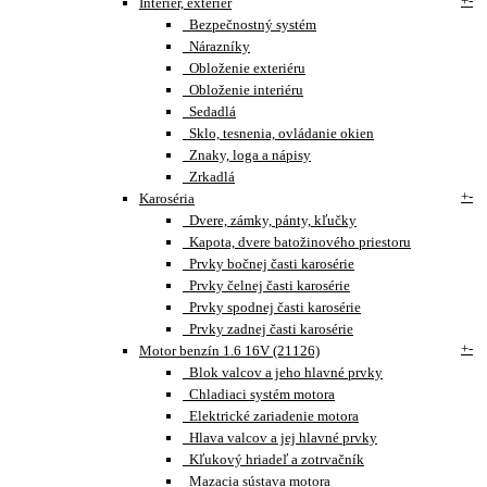
+
-
Interiér, exteriér
Bezpečnostný systém
Nárazníky
Obloženie exteriéru
Obloženie interiéru
Sedadlá
Sklo, tesnenia, ovládanie okien
Znaky, loga a nápisy
Zrkadlá
+
-
Karoséria
Dvere, zámky, pánty, kľučky
Kapota, dvere batožinového priestoru
Prvky bočnej časti karosérie
Prvky čelnej časti karosérie
Prvky spodnej časti karosérie
Prvky zadnej časti karosérie
+
-
Motor benzín 1.6 16V (21126)
Blok valcov a jeho hlavné prvky
Chladiaci systém motora
Elektrické zariadenie motora
Hlava valcov a jej hlavné prvky
Kľukový hriadeľ a zotrvačník
Mazacia sústava motora