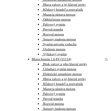
Hlava valcov a jej hlavné prvky
Kľukový hriadeľ a zotrvačník
Mazacia sústava motora
Odhlučnenie motora
Palivový systém
Prevod remeňa
Rozvod motora
Senzory riadenia motora
Systém prívodu vzduchu
Uloženie motora
Výfukový systém
+
-
Motor benzín 1.6 8V (21114)
Blok valcov a jeho hlavné prvky
Chladiaci systém motora
Elektrické zariadenie motora
Hlava valcov a jej hlavné prvky
Kľukový hriadeľ a zotrvačník
Mazacia sústava motora
Palivový systém
Prevod remeňa
Rozvod motora
Senzory riadenia motora