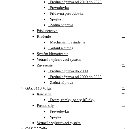
Predná náprava od 2010 do 2020
Prevodovka
Prídavná prevodovka
Spojka
Zadná náprava
Príslušenstvo
+
-
Riadenie
Mechanizmus riadenia
Volant a airbag
Systém klimatizácie
Vetrací a vykurovací systém
+
-
Zavesenie
Predná náprava do 2009
Predná náprava od 2009 do 2020
Zadná náprava
+
-
GAZ 3110 Volga
+
-
Karoséria
Dvere, zámky, pánty, kľučky
+
-
Prenos sily
Prevodovka
Spojka
Vetrací a vykurovací systém
+
-
GAZ GAZelle