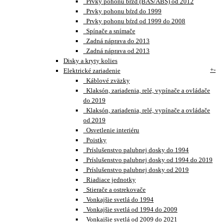
Prvky pohonu bŕzd (BAS/ABS) od 2012
Prvky pohonu bŕzd do 1999
Prvky pohonu bŕzd od 1999 do 2008
Spínače a snímače
Zadná náprava do 2013
Zadná náprava od 2013
Disky a kryty kolies
+
-
Elektrické zariadenie
Káblové zväzky
Klaksón, zariadenia, relé, vypínače a ovládače
do 2019
Klaksón, zariadenia, relé, vypínače a ovládače
od 2019
Osvetlenie interiéru
Poistky
Príslušenstvo palubnej dosky do 1994
Príslušenstvo palubnej dosky od 1994 do 2019
Príslušenstvo palubnej dosky od 2019
Riadiace jednotky
Stierače a ostrekovače
Vonkajšie svetlá do 1994
Vonkajšie svetlá od 1994 do 2009
Vonkajšie svetlá od 2009 do 2021