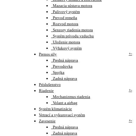
Mazacia sústava motora
Palivový systém
Prevod remeňa
Rozvod motora
Senzory riadenia motora
Systém prívodu vzduchu
Uloženie motora
Výfukový systém
+
-
Prenos sily
Predná náprava
Prevodovka
Spojka
Zadná náprava
Príslušenstvo
+
-
Riadenie
Mechanizmus riadenia
Volant a airbag
Systém klimatizácie
Vetrací a vykurovací systém
+
-
Zavesenie
Predná náprava
Zadná náprava