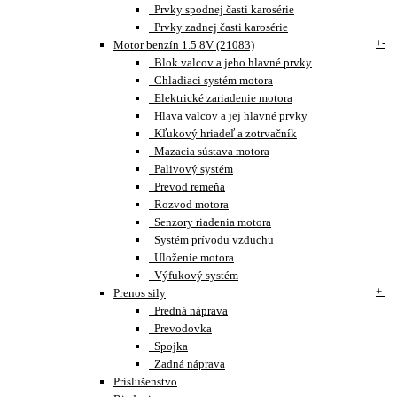
Prvky spodnej časti karosérie
Prvky zadnej časti karosérie
+
-
Motor benzín 1.5 8V (21083)
Blok valcov a jeho hlavné prvky
Chladiaci systém motora
Elektrické zariadenie motora
Hlava valcov a jej hlavné prvky
Kľukový hriadeľ a zotrvačník
Mazacia sústava motora
Palivový systém
Prevod remeňa
Rozvod motora
Senzory riadenia motora
Systém prívodu vzduchu
Uloženie motora
Výfukový systém
+
-
Prenos sily
Predná náprava
Prevodovka
Spojka
Zadná náprava
Príslušenstvo