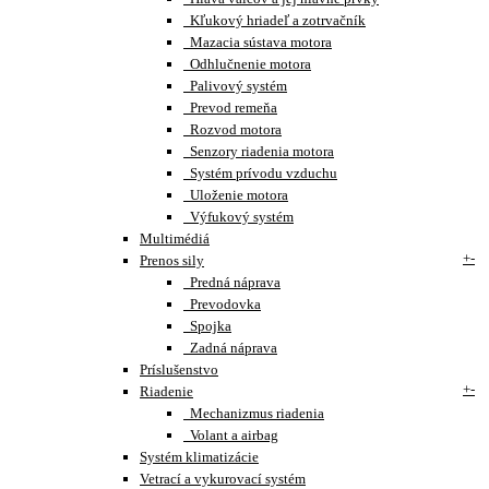
Kľukový hriadeľ a zotrvačník
Mazacia sústava motora
Odhlučnenie motora
Palivový systém
Prevod remeňa
Rozvod motora
Senzory riadenia motora
Systém prívodu vzduchu
Uloženie motora
Výfukový systém
Multimédiá
+
-
Prenos sily
Predná náprava
Prevodovka
Spojka
Zadná náprava
Príslušenstvo
+
-
Riadenie
Mechanizmus riadenia
Volant a airbag
Systém klimatizácie
Vetrací a vykurovací systém