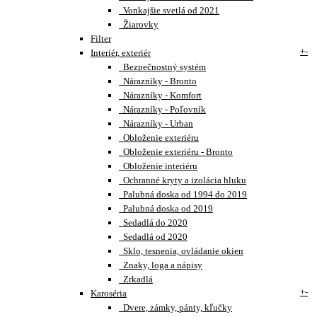
Vonkajšie svetlá od 2021
Žiarovky
Filter
+
-
Interiér, exteriér
Bezpečnostný systém
Nárazníky - Bronto
Nárazníky - Komfort
Nárazníky - Poľovník
Nárazníky - Urban
Obloženie exteriéru
Obloženie exteriéru - Bronto
Obloženie interiéru
Ochranné kryty a izolácia hluku
Palubná doska od 1994 do 2019
Palubná doska od 2019
Sedadlá do 2020
Sedadlá od 2020
Sklo, tesnenia, ovládanie okien
Znaky, loga a nápisy
Zrkadlá
+
-
Karoséria
Dvere, zámky, pánty, kľučky