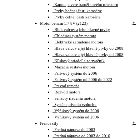
Kapota, dvere batožinového priestoru
Prvky bočnej časti karosérie
Prvky čelnej časti karosérie
+
-
Motor benzín 1.7 8V (2123)
Blok valcov a jeho hlavné prvky
Chladiaci systém motora
Elektrické zariadenie motora
Hlava valcov a jej hlavné prvky do 2008
Hlava valcov a jej hlavné prvky od 2008
Kľukový hriadeľ a zotrvačník
Mazacia sústava motora
Palivový systém do 2006
Palivový systém od 2006 do 2022
Prevod remeňa
Rozvod motora
Senzory riadenia motora
Systém prívodu vzduchu
Výfukový systém do 2006
Výfukový systém od 2006
+
-
Prenos sily
Predná náprava do 2003
Predná náprava od 2003 do 2010