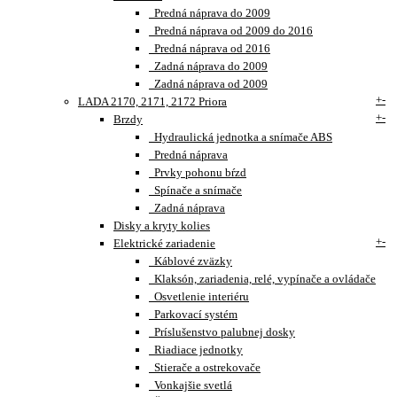
Predná náprava do 2009
Predná náprava od 2009 do 2016
Predná náprava od 2016
Zadná náprava do 2009
Zadná náprava od 2009
+
-
LADA 2170, 2171, 2172 Priora
+
-
Brzdy
Hydraulická jednotka a snímače ABS
Predná náprava
Prvky pohonu bŕzd
Spínače a snímače
Zadná náprava
Disky a kryty kolies
+
-
Elektrické zariadenie
Káblové zväzky
Klaksón, zariadenia, relé, vypínače a ovládače
Osvetlenie interiéru
Parkovací systém
Príslušenstvo palubnej dosky
Riadiace jednotky
Stierače a ostrekovače
Vonkajšie svetlá