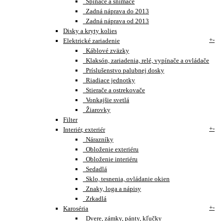
Spínače a snímače
Zadná náprava do 2013
Zadná náprava od 2013
Disky a kryty kolies
+
-
Elektrické zariadenie
Káblové zväzky
Klaksón, zariadenia, relé, vypínače a ovládače
Príslušenstvo palubnej dosky
Riadiace jednotky
Stierače a ostrekovače
Vonkajšie svetlá
Žiarovky
Filter
+
-
Interiér, exteriér
Nárazníky
Obloženie exteriéru
Obloženie interiéru
Sedadlá
Sklo, tesnenia, ovládanie okien
Znaky, loga a nápisy
Zrkadlá
+
-
Karoséria
Dvere, zámky, pánty, kľučky