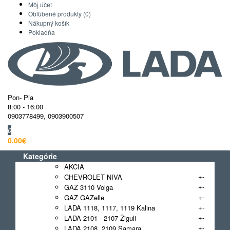
Môj účet
Obľúbené produkty (0)
Nákupný košík
Pokladňa
Pon- Pia
8:00 - 16:00
0903778499
,
0903900507
0
0.00€
Kategórie
AKCIA
+
-
CHEVROLET NIVA
+
-
GAZ 3110 Volga
+
-
GAZ GAZelle
+
-
LADA 1118, 1117, 1119 Kalina
+
-
LADA 2101 - 2107 Žiguli
+
-
LADA 2108, 2109 Samara