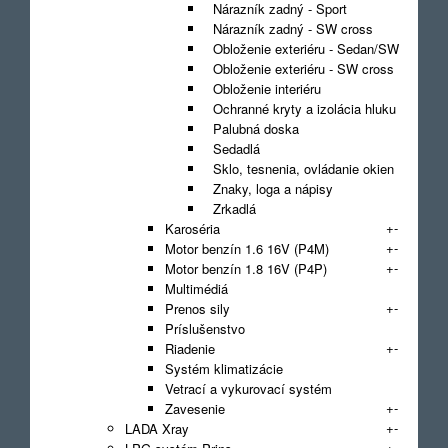
Nárazník zadný - Sport
Nárazník zadný - SW cross
Obloženie exteriéru - Sedan/SW
Obloženie exteriéru - SW cross
Obloženie interiéru
Ochranné kryty a izolácia hluku
Palubná doska
Sedadlá
Sklo, tesnenia, ovládanie okien
Znaky, loga a nápisy
Zrkadlá
+
-
Karoséria
+
-
Motor benzín 1.6 16V (P4M)
+
-
Motor benzín 1.8 16V (P4P)
Multimédiá
+
-
Prenos sily
Príslušenstvo
+
-
Riadenie
Systém klimatizácie
Vetrací a vykurovací systém
+
-
Zavesenie
+
-
LADA Xray
+
-