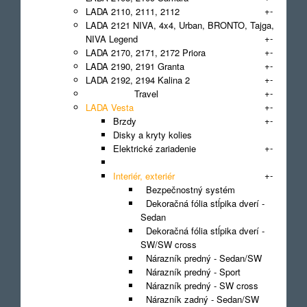
+
-
LADA 2110, 2111, 2112
LADA 2121 NIVA, 4x4, Urban, BRONTO, Tajga,
+
-
NIVA Legend
+
-
LADA 2170, 2171, 2172 Priora
+
-
LADA 2190, 2191 Granta
+
-
LADA 2192, 2194 Kalina 2
+
-
LADA NIVA Travel
+
-
LADA Vesta
+
-
Brzdy
Disky a kryty kolies
+
-
Elektrické zariadenie
Filter
+
-
Interiér, exteriér
Bezpečnostný systém
Dekoračná fólia stĺpika dverí -
Sedan
Dekoračná fólia stĺpika dverí -
SW/SW cross
Nárazník predný - Sedan/SW
Nárazník predný - Sport
Nárazník predný - SW cross
Nárazník zadný - Sedan/SW