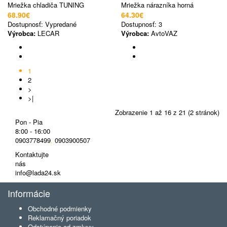
Mriežka chladiča TUNING
Mriežka nárazníka horná
68.90€
64.30€
Dostupnosť:
Vypredané
Dostupnosť:
3
Výrobca:
LECAR
Výrobca:
AvtoVAZ
1
2
>
>|
Zobrazenie 1 až 16 z 21 (2 stránok)
Pon - Pia
8:00 - 16:00
0903778499
,
0903900507
Kontaktujte
nás
info@lada24.sk
Informácie
Obchodné podmienky
Reklamačný poriadok
Odstúpenie od zmluvy