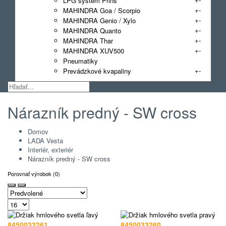
LPG systém Prins
+
-
MAHINDRA Goa / Scorpio
+
-
MAHINDRA Genio / Xylo
+
-
MAHINDRA Quanto
+
-
MAHINDRA Thar
+
-
MAHINDRA XUV500
Pneumatiky
+
-
Prevádzkové kvapaliny
Nárazník predný - SW cross
Domov
LADA Vesta
Interiér, exteriér
Nárazník predný - SW cross
Porovnať výrobok (0)
8450033261
8450033260