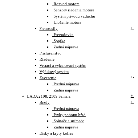
Rozvod motora
Senzory riadenia motora
Systém prívodu vzduchu
Uloženie motora
+
-
Prenos sily
Prevodovka
Spojka
Zadná náprava
Príslušenstvo
Riadenie
Vetrací a vykurovací systém
Výfukový systém
+
-
Zavesenie
Predná náprava
Zadná náprava
+
-
LADA 2108, 2109 Samara
+
-
Brzdy
Predná náprava
Prvky pohonu bŕzd
Spínače a snímače
Zadná náprava
Disky a kryty kolies