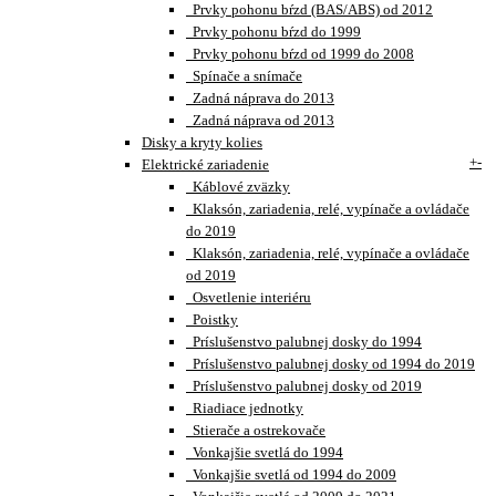
Prvky pohonu bŕzd (BAS/ABS) od 2012
Prvky pohonu bŕzd do 1999
Prvky pohonu bŕzd od 1999 do 2008
Spínače a snímače
Zadná náprava do 2013
Zadná náprava od 2013
Disky a kryty kolies
+
-
Elektrické zariadenie
Káblové zväzky
Klaksón, zariadenia, relé, vypínače a ovládače
do 2019
Klaksón, zariadenia, relé, vypínače a ovládače
od 2019
Osvetlenie interiéru
Poistky
Príslušenstvo palubnej dosky do 1994
Príslušenstvo palubnej dosky od 1994 do 2019
Príslušenstvo palubnej dosky od 2019
Riadiace jednotky
Stierače a ostrekovače
Vonkajšie svetlá do 1994
Vonkajšie svetlá od 1994 do 2009