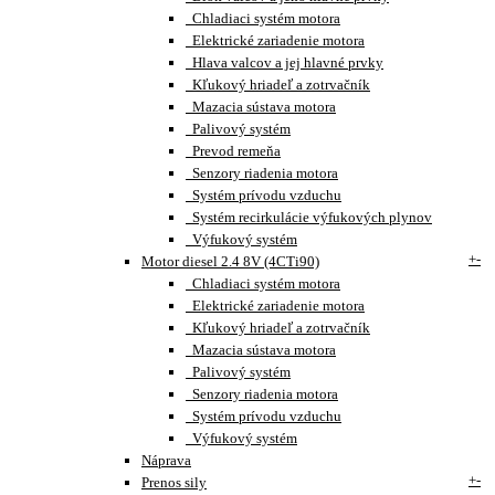
Chladiaci systém motora
Elektrické zariadenie motora
Hlava valcov a jej hlavné prvky
Kľukový hriadeľ a zotrvačník
Mazacia sústava motora
Palivový systém
Prevod remeňa
Senzory riadenia motora
Systém prívodu vzduchu
Systém recirkulácie výfukových plynov
Výfukový systém
+
-
Motor diesel 2.4 8V (4CTi90)
Chladiaci systém motora
Elektrické zariadenie motora
Kľukový hriadeľ a zotrvačník
Mazacia sústava motora
Palivový systém
Senzory riadenia motora
Systém prívodu vzduchu
Výfukový systém
Náprava
+
-
Prenos sily