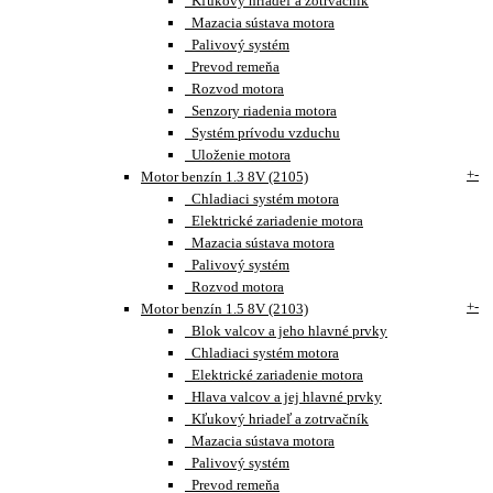
Kľukový hriadeľ a zotrvačník
Mazacia sústava motora
Palivový systém
Prevod remeňa
Rozvod motora
Senzory riadenia motora
Systém prívodu vzduchu
Uloženie motora
+
-
Motor benzín 1.3 8V (2105)
Chladiaci systém motora
Elektrické zariadenie motora
Mazacia sústava motora
Palivový systém
Rozvod motora
+
-
Motor benzín 1.5 8V (2103)
Blok valcov a jeho hlavné prvky
Chladiaci systém motora
Elektrické zariadenie motora
Hlava valcov a jej hlavné prvky
Kľukový hriadeľ a zotrvačník
Mazacia sústava motora
Palivový systém
Prevod remeňa