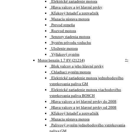
Elektrické zariadenie motora
Hlava valcov a jej hlavné prvky
Kľukový hriadeľ a zotrvačník
Mazacia sústava motora
Prevod remeňa
Rozvod motora
Senzory riadenia motora
Systém prívodu vzduchu
Uloženie motora
Výfukový systém
+
-
Motor benzín 1.7 8V (21214)
Blok valcov a jeho hlavné prvky
Chladiaci systém motora
Elektrické zariadenie motora jednobodového
vstrekovania paliva GM
Elektrické zariadenie motora viacbodového
vstrekovania paliva BOSCH
Hlava valcov a jej hlavné prvky do 2008
Hlava valcov a jej hlavné prvky od 2008
Kľukový hriadeľ a zotrvačník
Mazacia sústava motora
Palivový systém jednobodového vstrekovania
paliva GM