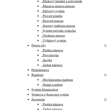
Kľukový hriadeľ a zotrvačník
Mazacia sústava motora
Palivový systém
Prevod remeňa
Rozvod motora
Senzory riadenia motora
Systém prívodu vzduchu
Uloženie motora
Výfukový systém
+
-
Prenos sily
Predná náprava
Prevodovka
Spojka
Zadná náprava
Príslušenstvo
+
-
Riadenie
Mechanizmus riadenia
Volant a airbag
Systém klimatizácie
Vetrací a vykurovací systém
+
-
Zavesenie
Predná náprava
Zadná náprava