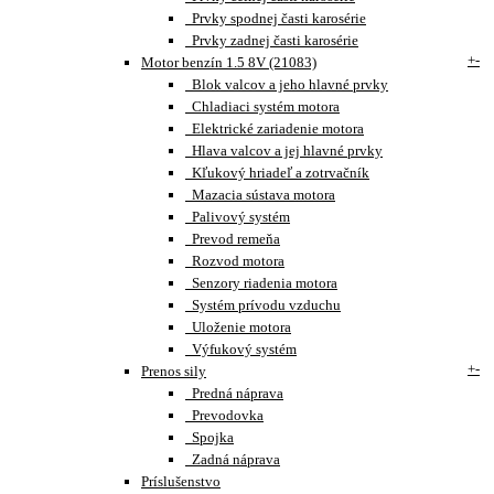
Prvky spodnej časti karosérie
Prvky zadnej časti karosérie
+
-
Motor benzín 1.5 8V (21083)
Blok valcov a jeho hlavné prvky
Chladiaci systém motora
Elektrické zariadenie motora
Hlava valcov a jej hlavné prvky
Kľukový hriadeľ a zotrvačník
Mazacia sústava motora
Palivový systém
Prevod remeňa
Rozvod motora
Senzory riadenia motora
Systém prívodu vzduchu
Uloženie motora
Výfukový systém
+
-
Prenos sily
Predná náprava
Prevodovka
Spojka
Zadná náprava
Príslušenstvo