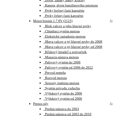
Dvere, zámky, pánty, kľučky
Kapota, dvere batožinového priestoru
Prvky bočnej časti karosérie
Prvky čelnej časti karosérie
+
-
Motor benzín 1.7 8V (2123)
Blok valcov a jeho hlavné prvky
Chladiaci systém motora
Elektrické zariadenie motora
Hlava valcov a jej hlavné prvky do 2008
Hlava valcov a jej hlavné prvky od 2008
Kľukový hriadeľ a zotrvačník
Mazacia sústava motora
Palivový systém do 2006
Palivový systém od 2006 do 2022
Prevod remeňa
Rozvod motora
Senzory riadenia motora
Systém prívodu vzduchu
Výfukový systém do 2006
Výfukový systém od 2006
+
-
Prenos sily
Predná náprava do 2003
Predná náprava od 2003 do 2010