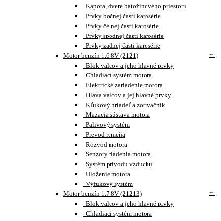
Kapota, dvere batožinového priestoru
Prvky bočnej časti karosérie
Prvky čelnej časti karosérie
Prvky spodnej časti karosérie
Prvky zadnej časti karosérie
+
-
Motor benzín 1.6 8V (2121)
Blok valcov a jeho hlavné prvky
Chladiaci systém motora
Elektrické zariadenie motora
Hlava valcov a jej hlavné prvky
Kľukový hriadeľ a zotrvačník
Mazacia sústava motora
Palivový systém
Prevod remeňa
Rozvod motora
Senzory riadenia motora
Systém prívodu vzduchu
Uloženie motora
Výfukový systém
+
-
Motor benzín 1.7 8V (21213)
Blok valcov a jeho hlavné prvky
Chladiaci systém motora