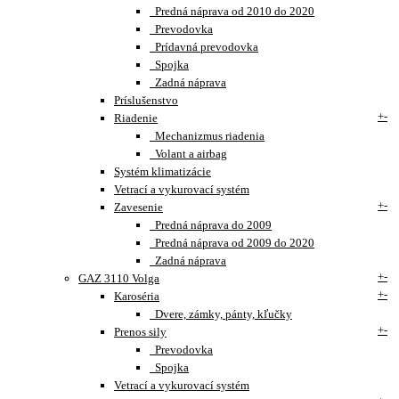
Predná náprava od 2010 do 2020
Prevodovka
Prídavná prevodovka
Spojka
Zadná náprava
Príslušenstvo
+
-
Riadenie
Mechanizmus riadenia
Volant a airbag
Systém klimatizácie
Vetrací a vykurovací systém
+
-
Zavesenie
Predná náprava do 2009
Predná náprava od 2009 do 2020
Zadná náprava
+
-
GAZ 3110 Volga
+
-
Karoséria
Dvere, zámky, pánty, kľučky
+
-
Prenos sily
Prevodovka
Spojka
Vetrací a vykurovací systém