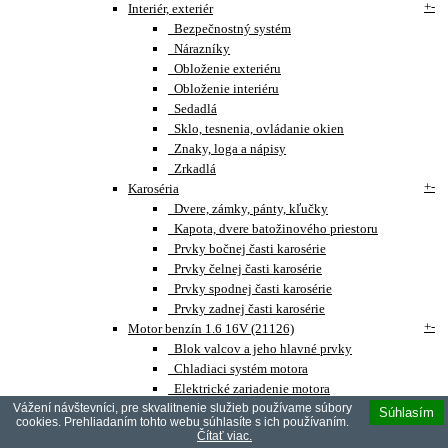
+
-
Interiér, exteriér
Bezpečnostný systém
Nárazníky
Obloženie exteriéru
Obloženie interiéru
Sedadlá
Sklo, tesnenia, ovládanie okien
Znaky, loga a nápisy
Zrkadlá
+
-
Karoséria
Dvere, zámky, pánty, kľučky
Kapota, dvere batožinového priestoru
Prvky bočnej časti karosérie
Prvky čelnej časti karosérie
Prvky spodnej časti karosérie
Prvky zadnej časti karosérie
+
-
Motor benzín 1.6 16V (21126)
Blok valcov a jeho hlavné prvky
Chladiaci systém motora
Elektrické zariadenie motora
Vážení návštevníci, pre skvalitnenie služieb používame súbory
Hlava valcov a jej hlavné prvky
Súhlasím
cookies. Prehliadaním tohto webu súhlasíte s ich používaním.
Kľukový hriadeľ a zotrvačník
Čítať viac.