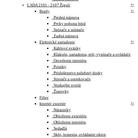
+
-
LADA 2101 - 2107 Žiguli
+
-
Brzdy
Predná náprava
Prvky pohonu bŕzd
Spínače a snímače
Zadná náprava
+
-
Elektrické zariadenie
Káblové zväzky
Klaksón, zariadenia, relé, vypínače a ovládače
Osvetlenie interiéru
Poistky
Príslušenstvo palubnej dosky
Stierače a ostrekovače
Vonkajšie svetlá
Žiarovky
Filter
+
-
Interiér, exteriér
Nárazníky
Obloženie exteriéru
Obloženie interiéru
Sedadlá
Sklo, tesnenia, ovládanie okien