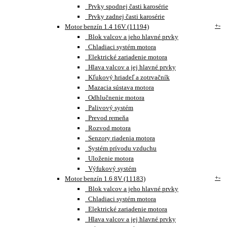
Prvky spodnej časti karosérie
Prvky zadnej časti karosérie
+
-
Motor benzín 1.4 16V (11194)
Blok valcov a jeho hlavné prvky
Chladiaci systém motora
Elektrické zariadenie motora
Hlava valcov a jej hlavné prvky
Kľukový hriadeľ a zotrvačník
Mazacia sústava motora
Odhlučnenie motora
Palivový systém
Prevod remeňa
Rozvod motora
Senzory riadenia motora
Systém prívodu vzduchu
Uloženie motora
Výfukový systém
+
-
Motor benzín 1.6 8V (11183)
Blok valcov a jeho hlavné prvky
Chladiaci systém motora
Elektrické zariadenie motora
Hlava valcov a jej hlavné prvky