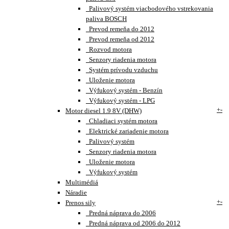
Palivový systém viacbodového vstrekovania
paliva BOSCH
Prevod remeňa do 2012
Prevod remeňa od 2012
Rozvod motora
Senzory riadenia motora
Systém prívodu vzduchu
Uloženie motora
Výfukový systém - Benzín
Výfukový systém - LPG
+
-
Motor diesel 1.9 8V (DHW)
Chladiaci systém motora
Elektrické zariadenie motora
Palivový systém
Senzory riadenia motora
Uloženie motora
Výfukový systém
Multimédiá
Náradie
+
-
Prenos sily
Predná náprava do 2006
Predná náprava od 2006 do 2012