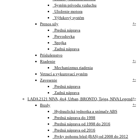
Systém prívodu vzduchu
Uloženie motora
Výfukový systém
+
-
Prenos sily
Predná náprava
Prevodovka
Spojka
Zadná náprava
Príslušenstvo
+
-
Riadenie
Mechanizmus riadenia
Vetrací a vykurovací systém
+
-
Zavesenie
Predná náprava
Zadná náprava
+
-
LADA 2121 NIVA, 4x4, Urban, BRONTO, Tajga, NIVA Legend
+
-
Brzdy
Hydraulická jednotka a snímače ABS
Predná náprava do 1998
Predná náprava od 1998 do 2016
Predná náprava od 2016
Prvky pohonu bŕzd (BAS) od 2008 do 2012