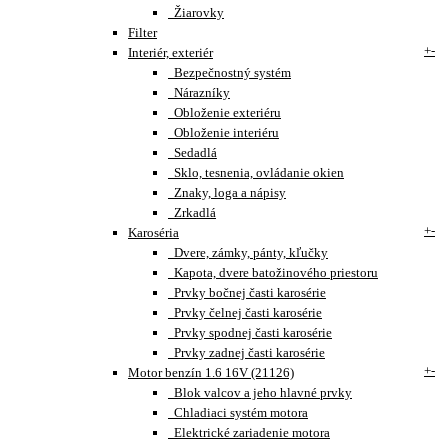
Žiarovky
Filter
+
-
Interiér, exteriér
Bezpečnostný systém
Nárazníky
Obloženie exteriéru
Obloženie interiéru
Sedadlá
Sklo, tesnenia, ovládanie okien
Znaky, loga a nápisy
Zrkadlá
+
-
Karoséria
Dvere, zámky, pánty, kľučky
Kapota, dvere batožinového priestoru
Prvky bočnej časti karosérie
Prvky čelnej časti karosérie
Prvky spodnej časti karosérie
Prvky zadnej časti karosérie
+
-
Motor benzín 1.6 16V (21126)
Blok valcov a jeho hlavné prvky
Chladiaci systém motora
Elektrické zariadenie motora