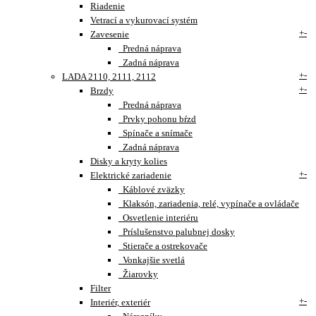
Riadenie
Vetrací a vykurovací systém
+
-
Zavesenie
Predná náprava
Zadná náprava
+
-
LADA 2110, 2111, 2112
+
-
Brzdy
Predná náprava
Prvky pohonu bŕzd
Spínače a snímače
Zadná náprava
Disky a kryty kolies
+
-
Elektrické zariadenie
Káblové zväzky
Klaksón, zariadenia, relé, vypínače a ovládače
Osvetlenie interiéru
Príslušenstvo palubnej dosky
Stierače a ostrekovače
Vonkajšie svetlá
Žiarovky
Filter
+
-
Interiér, exteriér