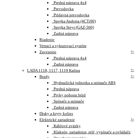
Predná náprava 4x4
Prevodovka
Prídavná prevodovka
Spojka Andoria (4CTi90)
Spojka Steyr (GAZ-560)
Zadná náprava
Riadenie
Vetrací a vykurovací systém
+
-
Zavesenie
Predná náprava 4x4
Zadná náprava
+
-
LADA 1118, 1117, 1119 Kalina
+
-
Brzdy
Hydraulická jednotka a snímače ABS
Predná náprava
Prvky pohonu bŕzd
Spínače a snímače
Zadná náprava
Disky a kryty kolies
+
-
Elektrické zariadenie
Káblové zväzky
Klaksón, zariadenia, relé, vypínače a ovládače