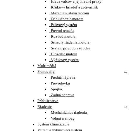
Hlava valcov a jej hlavné prvky
Kľukový hriadeľ a zotrvačník
Mazacia sústava motora
Odhlučnenie motora
Palivový systém
Prevod remeňa
Rozvod motora
Senzory riadenia motora
Systém prívodu vzduchu
Uloženie motora
Výfukový systém
Multimédiá
+
-
Prenos sily
Predná náprava
Prevodovka
Spojka
Zadná náprava
Príslušenstvo
+
-
Riadenie
Mechanizmus riadenia
Volant a airbag
Systém klimatizácie
Vetrací a vykurovací systém