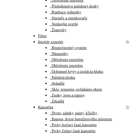
Osvetlenie interiéru
Príslušenstvo palubnej dosky
Riadiace jednotky
Stierače a ostrekovače
Vonkajšie svetlá
Žiarovky
Filter
+
-
Interiér, exteriér
Bezpečnostný systém
Nárazníky
Obloženie exteriéru
Obloženie interiéru
Ochranné kryty a izolácia hluku
Palubná doska
Sedadlá
Sklo, tesnenia, ovládanie okien
Znaky, loga a nápisy
Zrkadlá
+
-
Karoséria
Dvere, zámky, pánty, kľučky
Kapota, dvere batožinového priestoru
Prvky bočnej časti karosérie
Prvky čelnej časti karosérie