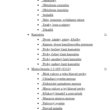
Nárazníky
Obloženie exteriéru
Obloženie interiéru
Sedadlá
Sklo, tesnenia, ovládanie okien
Znaky, loga a nápisy
Zrkadlá
+
-
Karoséria
Dvere, zámky, pánty, kľučky
Kapota, dvere batožinového priestoru
Prvky bočnej časti karosérie
Prvky čelnej časti karosérie
Prvky spodnej časti karosérie
Prvky zadnej časti karosérie
+
-
Motor benzín 1.5 16V (2112)
Blok valcov a jeho hlavné prvky
Chladiaci systém motora
Elektrické zariadenie motora
Hlava valcov a jej hlavné prvky
Kľukový hriadeľ a zotrvačník
Mazacia sústava motora
Palivový systém
Prevod remeňa