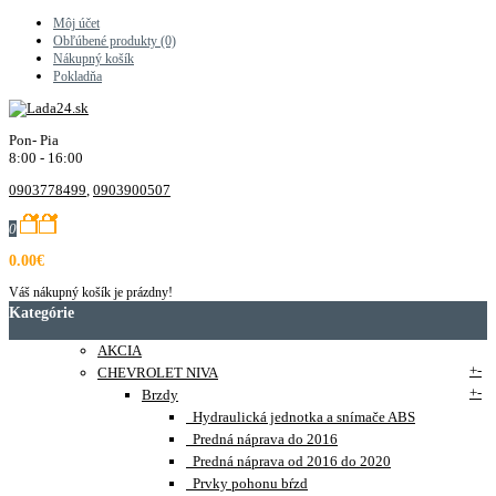
Môj účet
Obľúbené produkty (0)
Nákupný košík
Pokladňa
Pon- Pia
8:00 - 16:00
0903778499
,
0903900507
0
0.00€
Váš nákupný košík je prázdny!
Kategórie
AKCIA
+
-
CHEVROLET NIVA
+
-
Brzdy
Hydraulická jednotka a snímače ABS
Predná náprava do 2016
Predná náprava od 2016 do 2020
Prvky pohonu bŕzd