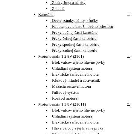
Znaky, loga a nápisy
Zrkadlá
+
-
Karoséria
Dvere, zámky, pánty, kľučky
Kapota, dvere batožinového priestoru
Prvky bočnej časti karosérie
Prvky čelnej časti karosérie
Prvky spodnej časti karosérie
Prvky zadnej časti karosérie
+
-
Motor benzín 1.2 8V (2101)
Blok valcov a jeho hlavné prvky
Chladiaci systém motora
Elektrické zariadenie motora
Kľukový hriadeľ a zotrvačník
Mazacia sústava motora
Palivový systém
Rozvod motora
+
-
Motor benzín 1.3 8V (21011)
Blok valcov a jeho hlavné prvky
Chladiaci systém motora
Elektrické zariadenie motora
Hlava valcov a jej hlavné prvky