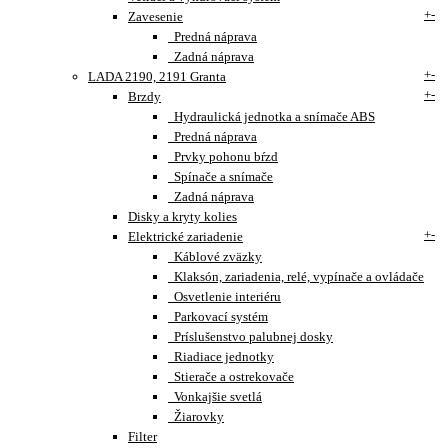
+
-
Zavesenie
Predná náprava
Zadná náprava
+
-
LADA 2190, 2191 Granta
+
-
Brzdy
Hydraulická jednotka a snímače ABS
Predná náprava
Prvky pohonu bŕzd
Spínače a snímače
Zadná náprava
Disky a kryty kolies
+
-
Elektrické zariadenie
Káblové zväzky
Klaksón, zariadenia, relé, vypínače a ovládače
Osvetlenie interiéru
Parkovací systém
Príslušenstvo palubnej dosky
Riadiace jednotky
Stierače a ostrekovače
Vonkajšie svetlá
Žiarovky
Filter