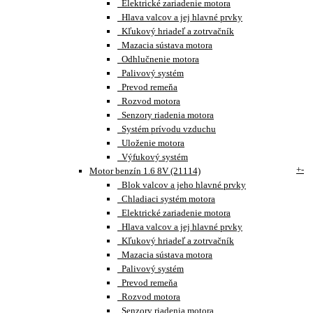
Elektrické zariadenie motora
Hlava valcov a jej hlavné prvky
Kľukový hriadeľ a zotrvačník
Mazacia sústava motora
Odhlučnenie motora
Palivový systém
Prevod remeňa
Rozvod motora
Senzory riadenia motora
Systém prívodu vzduchu
Uloženie motora
Výfukový systém
+
-
Motor benzín 1.6 8V (21114)
Blok valcov a jeho hlavné prvky
Chladiaci systém motora
Elektrické zariadenie motora
Hlava valcov a jej hlavné prvky
Kľukový hriadeľ a zotrvačník
Mazacia sústava motora
Palivový systém
Prevod remeňa
Rozvod motora
Senzory riadenia motora