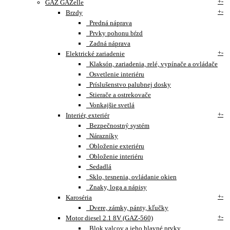
+
-
GAZ GAZelle
+
-
Brzdy
Predná náprava
Prvky pohonu bŕzd
Zadná náprava
+
-
Elektrické zariadenie
Klaksón, zariadenia, relé, vypínače a ovládače
Osvetlenie interiéru
Príslušenstvo palubnej dosky
Stierače a ostrekovače
Vonkajšie svetlá
+
-
Interiér, exteriér
Bezpečnostný systém
Nárazníky
Obloženie exteriéru
Obloženie interiéru
Sedadlá
Sklo, tesnenia, ovládanie okien
Znaky, loga a nápisy
+
-
Karoséria
Dvere, zámky, pánty, kľučky
+
-
Motor diesel 2.1 8V (GAZ-560)
Blok valcov a jeho hlavné prvky