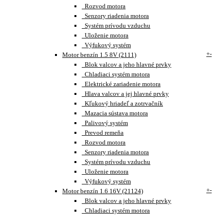
Rozvod motora
Senzory riadenia motora
Systém prívodu vzduchu
Uloženie motora
Výfukový systém
+
-
Motor benzín 1.5 8V (2111)
Blok valcov a jeho hlavné prvky
Chladiaci systém motora
Elektrické zariadenie motora
Hlava valcov a jej hlavné prvky
Kľukový hriadeľ a zotrvačník
Mazacia sústava motora
Palivový systém
Prevod remeňa
Rozvod motora
Senzory riadenia motora
Systém prívodu vzduchu
Uloženie motora
Výfukový systém
+
-
Motor benzín 1.6 16V (21124)
Blok valcov a jeho hlavné prvky
Chladiaci systém motora