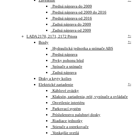
Zavesenie
Predná náprava do 2009
Predná náprava od 2009 do 2016
Predná náprava od 2016
Zadná náprava do 2009
Zadná náprava od 2009
+
-
LADA 2170, 2171, 2172 Priora
+
-
Brzdy
Hydraulická jednotka a snímače ABS
Predná náprava
Prvky pohonu bŕzd
Spínače a snímače
Zadná náprava
Disky a kryty kolies
+
-
Elektrické zariadenie
Káblové zväzky
Klaksón, zariadenia, relé, vypínače a ovládače
Osvetlenie interiéru
Parkovací systém
Príslušenstvo palubnej dosky
Riadiace jednotky
Stierače a ostrekovače
Vonkajšie svetlá