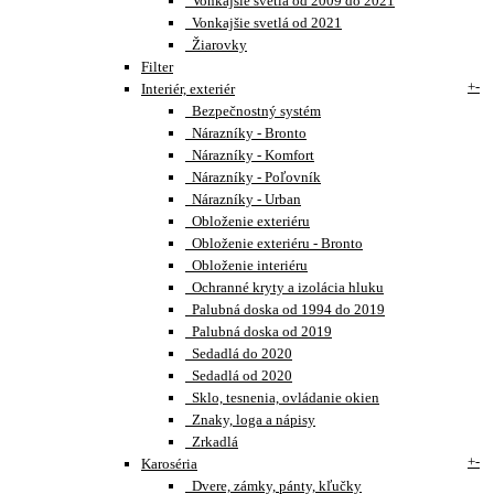
Vonkajšie svetlá od 2009 do 2021
Vonkajšie svetlá od 2021
Žiarovky
Filter
+
-
Interiér, exteriér
Bezpečnostný systém
Nárazníky - Bronto
Nárazníky - Komfort
Nárazníky - Poľovník
Nárazníky - Urban
Obloženie exteriéru
Obloženie exteriéru - Bronto
Obloženie interiéru
Ochranné kryty a izolácia hluku
Palubná doska od 1994 do 2019
Palubná doska od 2019
Sedadlá do 2020
Sedadlá od 2020
Sklo, tesnenia, ovládanie okien
Znaky, loga a nápisy
Zrkadlá
+
-
Karoséria
Dvere, zámky, pánty, kľučky