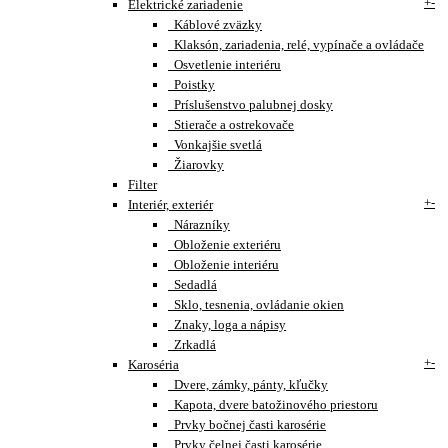
+
-
Elektrické zariadenie
Káblové zväzky
Klaksón, zariadenia, relé, vypínače a ovládače
Osvetlenie interiéru
Poistky
Príslušenstvo palubnej dosky
Stierače a ostrekovače
Vonkajšie svetlá
Žiarovky
Filter
+
-
Interiér, exteriér
Nárazníky
Obloženie exteriéru
Obloženie interiéru
Sedadlá
Sklo, tesnenia, ovládanie okien
Znaky, loga a nápisy
Zrkadlá
+
-
Karoséria
Dvere, zámky, pánty, kľučky
Kapota, dvere batožinového priestoru
Prvky bočnej časti karosérie
Prvky čelnej časti karosérie