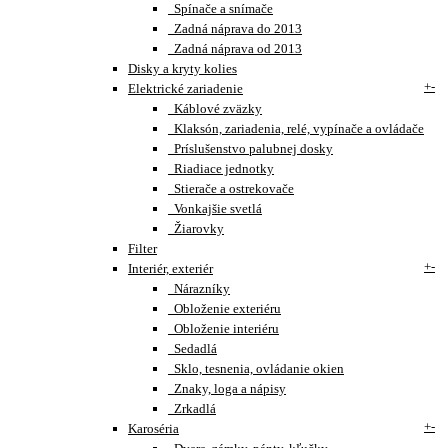
Spínače a snímače
Zadná náprava do 2013
Zadná náprava od 2013
Disky a kryty kolies
+
-
Elektrické zariadenie
Káblové zväzky
Klaksón, zariadenia, relé, vypínače a ovládače
Príslušenstvo palubnej dosky
Riadiace jednotky
Stierače a ostrekovače
Vonkajšie svetlá
Žiarovky
Filter
+
-
Interiér, exteriér
Nárazníky
Obloženie exteriéru
Obloženie interiéru
Sedadlá
Sklo, tesnenia, ovládanie okien
Znaky, loga a nápisy
Zrkadlá
+
-
Karoséria