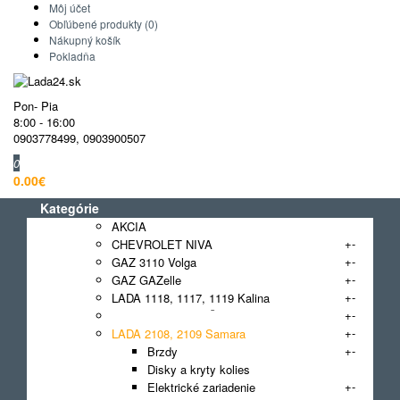
Môj účet
Obľúbené produkty (0)
Nákupný košík
Pokladňa
Pon- Pia
8:00 - 16:00
0903778499
,
0903900507
0
0.00€
Kategórie
AKCIA
+
-
CHEVROLET NIVA
+
-
GAZ 3110 Volga
+
-
GAZ GAZelle
+
-
LADA 1118, 1117, 1119 Kalina
+
-
LADA 2101 - 2107 Žiguli
+
-
LADA 2108, 2109 Samara
+
-
Brzdy
Disky a kryty kolies
+
-
Elektrické zariadenie