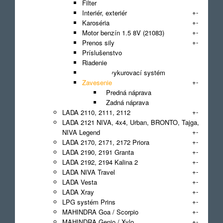
Filter
+
-
Interiér, exteriér
+
-
Karoséria
+
-
Motor benzín 1.5 8V (21083)
+
-
Prenos sily
Príslušenstvo
Riadenie
Vetrací a vykurovací systém
+
-
Zavesenie
Predná náprava
Zadná náprava
+
-
LADA 2110, 2111, 2112
LADA 2121 NIVA, 4x4, Urban, BRONTO, Tajga,
+
-
NIVA Legend
+
-
LADA 2170, 2171, 2172 Priora
+
-
LADA 2190, 2191 Granta
+
-
LADA 2192, 2194 Kalina 2
+
-
LADA NIVA Travel
+
-
LADA Vesta
+
-
LADA Xray
+
-
LPG systém Prins
+
-
MAHINDRA Goa / Scorpio
+
-
MAHINDRA Genio / Xylo