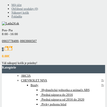
Môj účet
Obľúbené produkty (0)
Nákupný košík
Pokladňa
Pon- Pia
8:00 - 16:00
0903778499
,
0903900507
0
0.00€
Váš nákupný košík je prázdny!
Kategórie
AKCIA
+
-
CHEVROLET NIVA
+
-
Brzdy
Hydraulická jednotka a snímače ABS
Predná náprava do 2016
Predná náprava od 2016 do 2020
Prvky pohonu bŕzd