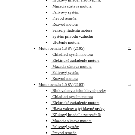
Kľukový hriadeľ a zotrvačník
Mazacia sústava motora
Palivový systém
Prevod remeňa
Rozvod motora
Senzory riadenia motora
Systém prívodu vzduchu
Uloženie motora
+
-
Motor benzín 1.3 8V (2105)
Chladiaci systém motora
Elektrické zariadenie motora
Mazacia sústava motora
Palivový systém
Rozvod motora
+
-
Motor benzín 1.5 8V (2103)
Blok valcov a jeho hlavné prvky
Chladiaci systém motora
Elektrické zariadenie motora
Hlava valcov a jej hlavné prvky
Kľukový hriadeľ a zotrvačník
Mazacia sústava motora
Palivový systém
Prevod remeňa