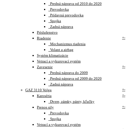
Predná náprava od 2010 do 2020
Prevodovka
Prídavná prevodovka
Spojka
Zadná náprava
Príslušenstvo
+
-
Riadenie
Mechanizmus riadenia
Volant a airbag
Systém klimatizácie
Vetrací a vykurovací systém
+
-
Zavesenie
Predná náprava do 2009
Predná náprava od 2009 do 2020
Zadná náprava
+
-
GAZ 3110 Volga
+
-
Karoséria
Dvere, zámky, pánty, kľučky
+
-
Prenos sily
Prevodovka
Spojka
Vetrací a vykurovací systém