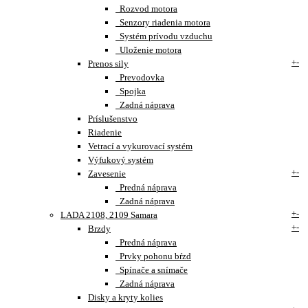
Rozvod motora
Senzory riadenia motora
Systém prívodu vzduchu
Uloženie motora
+
-
Prenos sily
Prevodovka
Spojka
Zadná náprava
Príslušenstvo
Riadenie
Vetrací a vykurovací systém
Výfukový systém
+
-
Zavesenie
Predná náprava
Zadná náprava
+
-
LADA 2108, 2109 Samara
+
-
Brzdy
Predná náprava
Prvky pohonu bŕzd
Spínače a snímače
Zadná náprava
Disky a kryty kolies