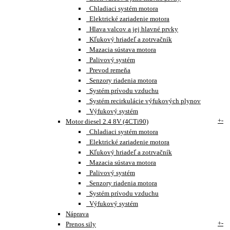
Chladiaci systém motora
Elektrické zariadenie motora
Hlava valcov a jej hlavné prvky
Kľukový hriadeľ a zotrvačník
Mazacia sústava motora
Palivový systém
Prevod remeňa
Senzory riadenia motora
Systém prívodu vzduchu
Systém recirkulácie výfukových plynov
Výfukový systém
+
-
Motor diesel 2.4 8V (4CTi90)
Chladiaci systém motora
Elektrické zariadenie motora
Kľukový hriadeľ a zotrvačník
Mazacia sústava motora
Palivový systém
Senzory riadenia motora
Systém prívodu vzduchu
Výfukový systém
Náprava
+
-
Prenos sily