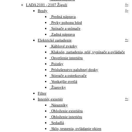
+
-
LADA 2101 - 2107 Žiguli
+
-
Brzdy
Predná náprava
Prvky pohonu bŕzd
Spínače a snímače
Zadná náprava
+
-
Elektrické zariadenie
Káblové zväzky
Klaksón, zariadenia, relé, vypínače a ovládače
Osvetlenie interiéru
Poistky
Príslušenstvo palubnej dosky
Stierače a ostrekovače
Vonkajšie svetlá
Žiarovky
Filter
+
-
Interiér, exteriér
Nárazníky
Obloženie exteriéru
Obloženie interiéru
Sedadlá
Sklo, tesnenia, ovládanie okien