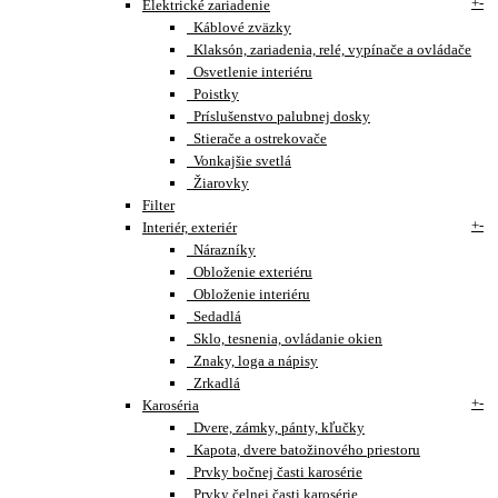
+
-
Elektrické zariadenie
Káblové zväzky
Klaksón, zariadenia, relé, vypínače a ovládače
Osvetlenie interiéru
Poistky
Príslušenstvo palubnej dosky
Stierače a ostrekovače
Vonkajšie svetlá
Žiarovky
Filter
+
-
Interiér, exteriér
Nárazníky
Obloženie exteriéru
Obloženie interiéru
Sedadlá
Sklo, tesnenia, ovládanie okien
Znaky, loga a nápisy
Zrkadlá
+
-
Karoséria
Dvere, zámky, pánty, kľučky
Kapota, dvere batožinového priestoru
Prvky bočnej časti karosérie
Prvky čelnej časti karosérie