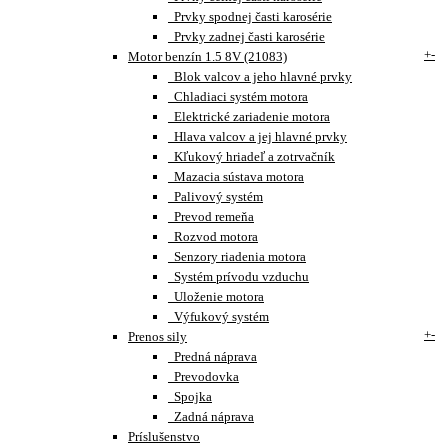
Prvky spodnej časti karosérie
Prvky zadnej časti karosérie
+
-
Motor benzín 1.5 8V (21083)
Blok valcov a jeho hlavné prvky
Chladiaci systém motora
Elektrické zariadenie motora
Hlava valcov a jej hlavné prvky
Kľukový hriadeľ a zotrvačník
Mazacia sústava motora
Palivový systém
Prevod remeňa
Rozvod motora
Senzory riadenia motora
Systém prívodu vzduchu
Uloženie motora
Výfukový systém
+
-
Prenos sily
Predná náprava
Prevodovka
Spojka
Zadná náprava
Príslušenstvo