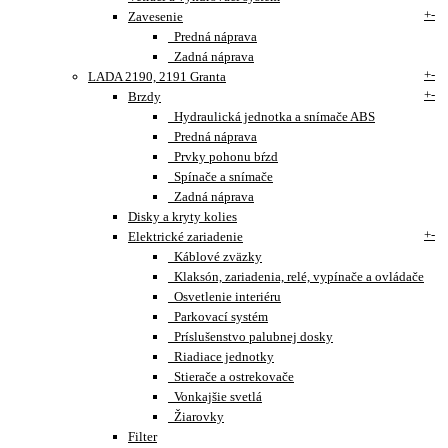
+
-
Zavesenie
Predná náprava
Zadná náprava
+
-
LADA 2190, 2191 Granta
+
-
Brzdy
Hydraulická jednotka a snímače ABS
Predná náprava
Prvky pohonu bŕzd
Spínače a snímače
Zadná náprava
Disky a kryty kolies
+
-
Elektrické zariadenie
Káblové zväzky
Klaksón, zariadenia, relé, vypínače a ovládače
Osvetlenie interiéru
Parkovací systém
Príslušenstvo palubnej dosky
Riadiace jednotky
Stierače a ostrekovače
Vonkajšie svetlá
Žiarovky
Filter