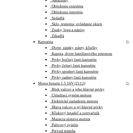
Nárazníky
Obloženie exteriéru
Obloženie interiéru
Sedadlá
Sklo, tesnenia, ovládanie okien
Znaky, loga a nápisy
Zrkadlá
+
-
Karoséria
Dvere, zámky, pánty, kľučky
Kapota, dvere batožinového priestoru
Prvky bočnej časti karosérie
Prvky čelnej časti karosérie
Prvky spodnej časti karosérie
Prvky zadnej časti karosérie
+
-
Motor benzín 1.5 16V (2112)
Blok valcov a jeho hlavné prvky
Chladiaci systém motora
Elektrické zariadenie motora
Hlava valcov a jej hlavné prvky
Kľukový hriadeľ a zotrvačník
Mazacia sústava motora
Palivový systém
Prevod remeňa