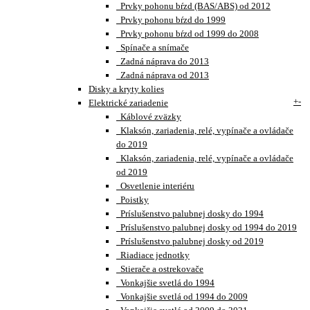
Prvky pohonu bŕzd (BAS/ABS) od 2012
Prvky pohonu bŕzd do 1999
Prvky pohonu bŕzd od 1999 do 2008
Spínače a snímače
Zadná náprava do 2013
Zadná náprava od 2013
Disky a kryty kolies
+
-
Elektrické zariadenie
Káblové zväzky
Klaksón, zariadenia, relé, vypínače a ovládače
do 2019
Klaksón, zariadenia, relé, vypínače a ovládače
od 2019
Osvetlenie interiéru
Poistky
Príslušenstvo palubnej dosky do 1994
Príslušenstvo palubnej dosky od 1994 do 2019
Príslušenstvo palubnej dosky od 2019
Riadiace jednotky
Stierače a ostrekovače
Vonkajšie svetlá do 1994
Vonkajšie svetlá od 1994 do 2009