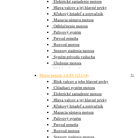
Elektrické zariadenie motora
Hlava valcov a jej hlavné prvky
Kľukový hriadeľ a zotrvačník
Mazacia sústava motora
Odhlučnenie motora
Palivový systém
Prevod remeňa
Rozvod motora
Senzory riadenia motora
Systém prívodu vzduchu
Uloženie motora
Výfukový systém
+
-
Motor benzín 1.6 8V (21114)
Blok valcov a jeho hlavné prvky
Chladiaci systém motora
Elektrické zariadenie motora
Hlava valcov a jej hlavné prvky
Kľukový hriadeľ a zotrvačník
Mazacia sústava motora
Palivový systém
Prevod remeňa
Rozvod motora
Senzory riadenia motora