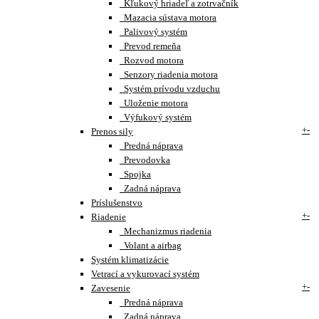
Kľukový hriadeľ a zotrvačník
Mazacia sústava motora
Palivový systém
Prevod remeňa
Rozvod motora
Senzory riadenia motora
Systém prívodu vzduchu
Uloženie motora
Výfukový systém
+
-
Prenos sily
Predná náprava
Prevodovka
Spojka
Zadná náprava
Príslušenstvo
+
-
Riadenie
Mechanizmus riadenia
Volant a airbag
Systém klimatizácie
Vetrací a vykurovací systém
+
-
Zavesenie
Predná náprava
Zadná náprava