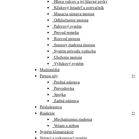
Hlava valcov a jej hlavné prvky
Kľukový hriadeľ a zotrvačník
Mazacia sústava motora
Odhlučnenie motora
Palivový systém
Prevod remeňa
Rozvod motora
Senzory riadenia motora
Systém prívodu vzduchu
Uloženie motora
Výfukový systém
Multimédiá
+
-
Prenos sily
Predná náprava
Prevodovka
Spojka
Zadná náprava
Príslušenstvo
+
-
Riadenie
Mechanizmus riadenia
Volant a airbag
Systém klimatizácie
Vetrací a vykurovací systém