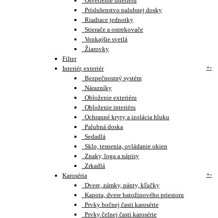
Osvetlenie interiéru
Príslušenstvo palubnej dosky
Riadiace jednotky
Stierače a ostrekovače
Vonkajšie svetlá
Žiarovky
Filter
+
-
Interiér, exteriér
Bezpečnostný systém
Nárazníky
Obloženie exteriéru
Obloženie interiéru
Ochranné kryty a izolácia hluku
Palubná doska
Sedadlá
Sklo, tesnenia, ovládanie okien
Znaky, loga a nápisy
Zrkadlá
+
-
Karoséria
Dvere, zámky, pánty, kľučky
Kapota, dvere batožinového priestoru
Prvky bočnej časti karosérie
Prvky čelnej časti karosérie