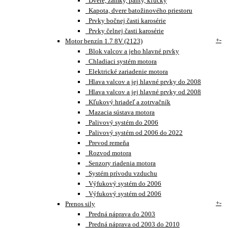
Dvere, zámky, pánty, kľučky
Kapota, dvere batožinového priestoru
Prvky bočnej časti karosérie
Prvky čelnej časti karosérie
+
-
Motor benzín 1.7 8V (2123)
Blok valcov a jeho hlavné prvky
Chladiaci systém motora
Elektrické zariadenie motora
Hlava valcov a jej hlavné prvky do 2008
Hlava valcov a jej hlavné prvky od 2008
Kľukový hriadeľ a zotrvačník
Mazacia sústava motora
Palivový systém do 2006
Palivový systém od 2006 do 2022
Prevod remeňa
Rozvod motora
Senzory riadenia motora
Systém prívodu vzduchu
Výfukový systém do 2006
Výfukový systém od 2006
+
-
Prenos sily
Predná náprava do 2003
Predná náprava od 2003 do 2010