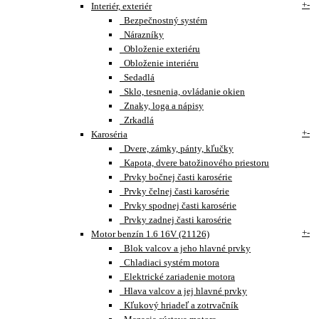
+
-
Interiér, exteriér
Bezpečnostný systém
Nárazníky
Obloženie exteriéru
Obloženie interiéru
Sedadlá
Sklo, tesnenia, ovládanie okien
Znaky, loga a nápisy
Zrkadlá
+
-
Karoséria
Dvere, zámky, pánty, kľučky
Kapota, dvere batožinového priestoru
Prvky bočnej časti karosérie
Prvky čelnej časti karosérie
Prvky spodnej časti karosérie
Prvky zadnej časti karosérie
+
-
Motor benzín 1.6 16V (21126)
Blok valcov a jeho hlavné prvky
Chladiaci systém motora
Elektrické zariadenie motora
Hlava valcov a jej hlavné prvky
Kľukový hriadeľ a zotrvačník