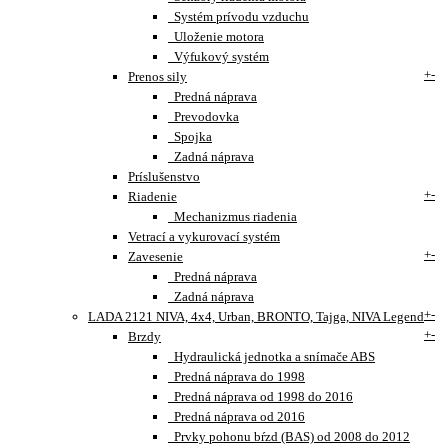
Systém prívodu vzduchu
Uloženie motora
Výfukový systém
+
-
Prenos sily
Predná náprava
Prevodovka
Spojka
Zadná náprava
Príslušenstvo
+
-
Riadenie
Mechanizmus riadenia
Vetrací a vykurovací systém
+
-
Zavesenie
Predná náprava
Zadná náprava
+
-
LADA 2121 NIVA, 4x4, Urban, BRONTO, Tajga, NIVA Legend
+
-
Brzdy
Hydraulická jednotka a snímače ABS
Predná náprava do 1998
Predná náprava od 1998 do 2016
Predná náprava od 2016
Prvky pohonu bŕzd (BAS) od 2008 do 2012