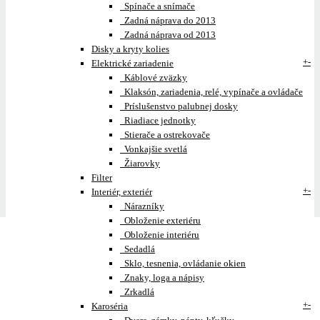
Spínače a snímače
Zadná náprava do 2013
Zadná náprava od 2013
Disky a kryty kolies
+
-
Elektrické zariadenie
Káblové zväzky
Klaksón, zariadenia, relé, vypínače a ovládače
Príslušenstvo palubnej dosky
Riadiace jednotky
Stierače a ostrekovače
Vonkajšie svetlá
Žiarovky
Filter
+
-
Interiér, exteriér
Nárazníky
Obloženie exteriéru
Obloženie interiéru
Sedadlá
Sklo, tesnenia, ovládanie okien
Znaky, loga a nápisy
Zrkadlá
+
-
Karoséria