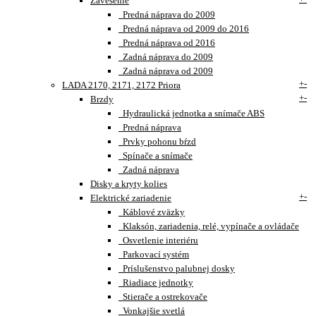
Zavesenie
Predná náprava do 2009
Predná náprava od 2009 do 2016
Predná náprava od 2016
Zadná náprava do 2009
Zadná náprava od 2009
+
-
LADA 2170, 2171, 2172 Priora
+
-
Brzdy
Hydraulická jednotka a snímače ABS
Predná náprava
Prvky pohonu bŕzd
Spínače a snímače
Zadná náprava
Disky a kryty kolies
+
-
Elektrické zariadenie
Káblové zväzky
Klaksón, zariadenia, relé, vypínače a ovládače
Osvetlenie interiéru
Parkovací systém
Príslušenstvo palubnej dosky
Riadiace jednotky
Stierače a ostrekovače
Vonkajšie svetlá