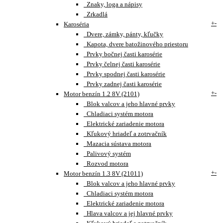
Znaky, loga a nápisy
Zrkadlá
+
-
Karoséria
Dvere, zámky, pánty, kľučky
Kapota, dvere batožinového priestoru
Prvky bočnej časti karosérie
Prvky čelnej časti karosérie
Prvky spodnej časti karosérie
Prvky zadnej časti karosérie
+
-
Motor benzín 1.2 8V (2101)
Blok valcov a jeho hlavné prvky
Chladiaci systém motora
Elektrické zariadenie motora
Kľukový hriadeľ a zotrvačník
Mazacia sústava motora
Palivový systém
Rozvod motora
+
-
Motor benzín 1.3 8V (21011)
Blok valcov a jeho hlavné prvky
Chladiaci systém motora
Elektrické zariadenie motora
Hlava valcov a jej hlavné prvky