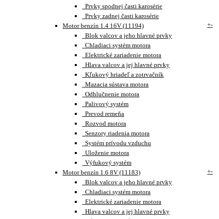
Prvky spodnej časti karosérie
Prvky zadnej časti karosérie
+
-
Motor benzín 1.4 16V (11194)
Blok valcov a jeho hlavné prvky
Chladiaci systém motora
Elektrické zariadenie motora
Hlava valcov a jej hlavné prvky
Kľukový hriadeľ a zotrvačník
Mazacia sústava motora
Odhlučnenie motora
Palivový systém
Prevod remeňa
Rozvod motora
Senzory riadenia motora
Systém prívodu vzduchu
Uloženie motora
Výfukový systém
+
-
Motor benzín 1.6 8V (11183)
Blok valcov a jeho hlavné prvky
Chladiaci systém motora
Elektrické zariadenie motora
Hlava valcov a jej hlavné prvky