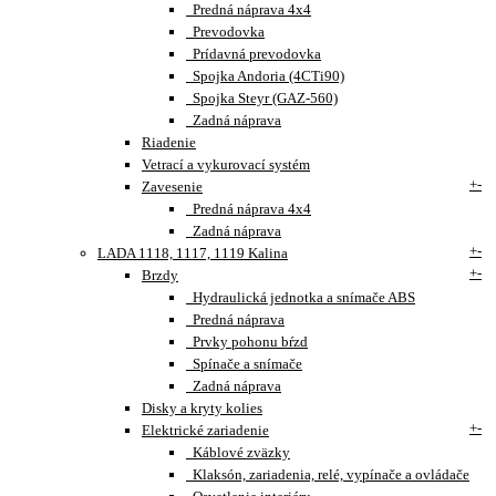
Predná náprava 4x4
Prevodovka
Prídavná prevodovka
Spojka Andoria (4CTi90)
Spojka Steyr (GAZ-560)
Zadná náprava
Riadenie
Vetrací a vykurovací systém
+
-
Zavesenie
Predná náprava 4x4
Zadná náprava
+
-
LADA 1118, 1117, 1119 Kalina
+
-
Brzdy
Hydraulická jednotka a snímače ABS
Predná náprava
Prvky pohonu bŕzd
Spínače a snímače
Zadná náprava
Disky a kryty kolies
+
-
Elektrické zariadenie
Káblové zväzky
Klaksón, zariadenia, relé, vypínače a ovládače