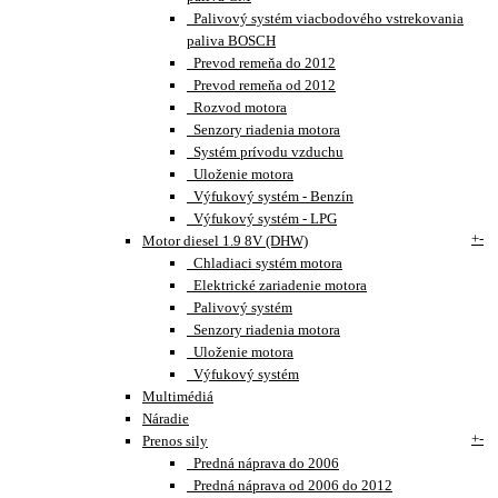
Palivový systém viacbodového vstrekovania
paliva BOSCH
Prevod remeňa do 2012
Prevod remeňa od 2012
Rozvod motora
Senzory riadenia motora
Systém prívodu vzduchu
Uloženie motora
Výfukový systém - Benzín
Výfukový systém - LPG
+
-
Motor diesel 1.9 8V (DHW)
Chladiaci systém motora
Elektrické zariadenie motora
Palivový systém
Senzory riadenia motora
Uloženie motora
Výfukový systém
Multimédiá
Náradie
+
-
Prenos sily
Predná náprava do 2006
Predná náprava od 2006 do 2012