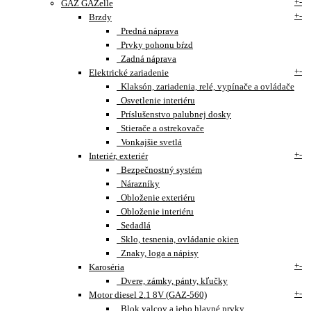
+
-
GAZ GAZelle
+
-
Brzdy
Predná náprava
Prvky pohonu bŕzd
Zadná náprava
+
-
Elektrické zariadenie
Klaksón, zariadenia, relé, vypínače a ovládače
Osvetlenie interiéru
Príslušenstvo palubnej dosky
Stierače a ostrekovače
Vonkajšie svetlá
+
-
Interiér, exteriér
Bezpečnostný systém
Nárazníky
Obloženie exteriéru
Obloženie interiéru
Sedadlá
Sklo, tesnenia, ovládanie okien
Znaky, loga a nápisy
+
-
Karoséria
Dvere, zámky, pánty, kľučky
+
-
Motor diesel 2.1 8V (GAZ-560)
Blok valcov a jeho hlavné prvky