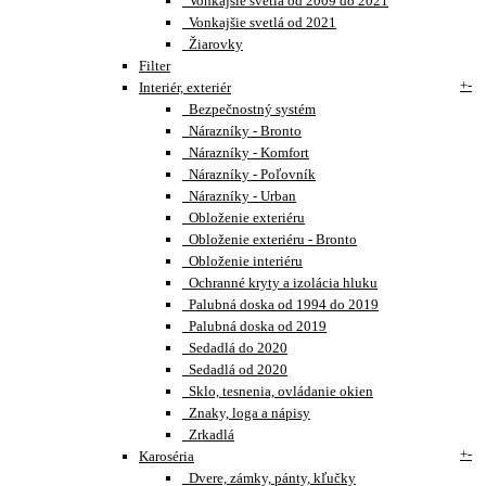
Vonkajšie svetlá od 2009 do 2021
Vonkajšie svetlá od 2021
Žiarovky
Filter
+
-
Interiér, exteriér
Bezpečnostný systém
Nárazníky - Bronto
Nárazníky - Komfort
Nárazníky - Poľovník
Nárazníky - Urban
Obloženie exteriéru
Obloženie exteriéru - Bronto
Obloženie interiéru
Ochranné kryty a izolácia hluku
Palubná doska od 1994 do 2019
Palubná doska od 2019
Sedadlá do 2020
Sedadlá od 2020
Sklo, tesnenia, ovládanie okien
Znaky, loga a nápisy
Zrkadlá
+
-
Karoséria
Dvere, zámky, pánty, kľučky