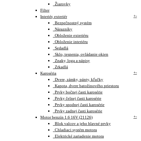
Žiarovky
Filter
+
-
Interiér, exteriér
Bezpečnostný systém
Nárazníky
Obloženie exteriéru
Obloženie interiéru
Sedadlá
Sklo, tesnenia, ovládanie okien
Znaky, loga a nápisy
Zrkadlá
+
-
Karoséria
Dvere, zámky, pánty, kľučky
Kapota, dvere batožinového priestoru
Prvky bočnej časti karosérie
Prvky čelnej časti karosérie
Prvky spodnej časti karosérie
Prvky zadnej časti karosérie
+
-
Motor benzín 1.6 16V (21126)
Blok valcov a jeho hlavné prvky
Chladiaci systém motora
Elektrické zariadenie motora