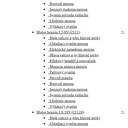
Rozvod motora
Senzory riadenia motora
Systém prívodu vzduchu
Uloženie motora
Výfukový systém
+
-
Motor benzín 1.5 8V (2111)
Blok valcov a jeho hlavné prvky
Chladiaci systém motora
Elektrické zariadenie motora
Hlava valcov a jej hlavné prvky
Kľukový hriadeľ a zotrvačník
Mazacia sústava motora
Palivový systém
Prevod remeňa
Rozvod motora
Senzory riadenia motora
Systém prívodu vzduchu
Uloženie motora
Výfukový systém
+
-
Motor benzín 1.6 16V (21124)
Blok valcov a jeho hlavné prvky
Chladiaci systém motora