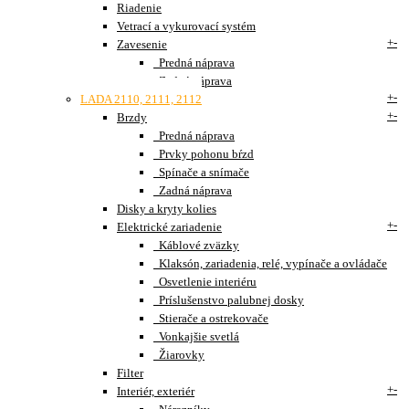
Riadenie
Vetrací a vykurovací systém
+
-
Zavesenie
Predná náprava
Zadná náprava
+
-
LADA 2110, 2111, 2112
+
-
Brzdy
Predná náprava
Prvky pohonu bŕzd
Spínače a snímače
Zadná náprava
Disky a kryty kolies
+
-
Elektrické zariadenie
Káblové zväzky
Klaksón, zariadenia, relé, vypínače a ovládače
Osvetlenie interiéru
Príslušenstvo palubnej dosky
Stierače a ostrekovače
Vonkajšie svetlá
Žiarovky
Filter
+
-
Interiér, exteriér