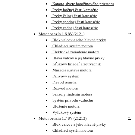
Kapota, dvere batožinového priestoru
Prvky bočnej časti karosérie
Prvky čelnej časti karosérie
Prvky spodnej časti karosérie
Prvky zadnej časti karosérie
+
-
Motor benzín 1.6 8V (2121)
Blok valcov a jeho hlavné prvky
Chladiaci systém motora
Elektrické zariadenie motora
Hlava valcov a jej hlavné prvky
Kľukový hriadeľ a zotrvačník
Mazacia sústava motora
Palivový systém
Prevod remeňa
Rozvod motora
Senzory riadenia motora
Systém prívodu vzduchu
Uloženie motora
Výfukový systém
+
-
Motor benzín 1.7 8V (21213)
Blok valcov a jeho hlavné prvky
Chladiaci systém motora