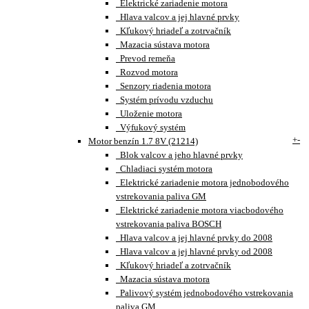
Elektrické zariadenie motora
Hlava valcov a jej hlavné prvky
Kľukový hriadeľ a zotrvačník
Mazacia sústava motora
Prevod remeňa
Rozvod motora
Senzory riadenia motora
Systém prívodu vzduchu
Uloženie motora
Výfukový systém
+
-
Motor benzín 1.7 8V (21214)
Blok valcov a jeho hlavné prvky
Chladiaci systém motora
Elektrické zariadenie motora jednobodového
vstrekovania paliva GM
Elektrické zariadenie motora viacbodového
vstrekovania paliva BOSCH
Hlava valcov a jej hlavné prvky do 2008
Hlava valcov a jej hlavné prvky od 2008
Kľukový hriadeľ a zotrvačník
Mazacia sústava motora
Palivový systém jednobodového vstrekovania
paliva GM