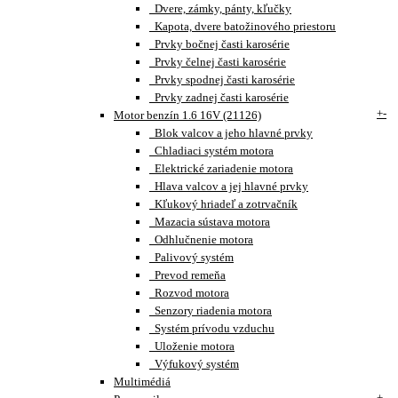
Dvere, zámky, pánty, kľučky
Kapota, dvere batožinového priestoru
Prvky bočnej časti karosérie
Prvky čelnej časti karosérie
Prvky spodnej časti karosérie
Prvky zadnej časti karosérie
+
-
Motor benzín 1.6 16V (21126)
Blok valcov a jeho hlavné prvky
Chladiaci systém motora
Elektrické zariadenie motora
Hlava valcov a jej hlavné prvky
Kľukový hriadeľ a zotrvačník
Mazacia sústava motora
Odhlučnenie motora
Palivový systém
Prevod remeňa
Rozvod motora
Senzory riadenia motora
Systém prívodu vzduchu
Uloženie motora
Výfukový systém
Multimédiá
+
-