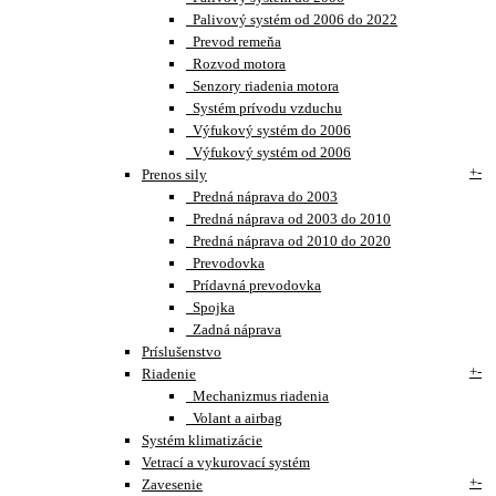
Palivový systém od 2006 do 2022
Prevod remeňa
Rozvod motora
Senzory riadenia motora
Systém prívodu vzduchu
Výfukový systém do 2006
Výfukový systém od 2006
+
-
Prenos sily
Predná náprava do 2003
Predná náprava od 2003 do 2010
Predná náprava od 2010 do 2020
Prevodovka
Prídavná prevodovka
Spojka
Zadná náprava
Príslušenstvo
+
-
Riadenie
Mechanizmus riadenia
Volant a airbag
Systém klimatizácie
Vetrací a vykurovací systém
+
-
Zavesenie