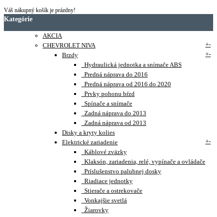
Váš nákupný košík je prázdny!
Kategórie
AKCIA
+
-
CHEVROLET NIVA
+
-
Brzdy
Hydraulická jednotka a snímače ABS
Predná náprava do 2016
Predná náprava od 2016 do 2020
Prvky pohonu bŕzd
Spínače a snímače
Zadná náprava do 2013
Zadná náprava od 2013
Disky a kryty kolies
+
-
Elektrické zariadenie
Káblové zväzky
Klaksón, zariadenia, relé, vypínače a ovládače
Príslušenstvo palubnej dosky
Riadiace jednotky
Stierače a ostrekovače
Vonkajšie svetlá
Žiarovky