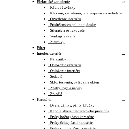
+
-
Elektrické zariadenie
Káblové zväzky
Klaksón, zariadenia, relé, vypínače a ovládače
Osvetlenie interiéru
Príslušenstvo palubnej dosky
Stierače a ostrekovače
Vonkajšie svetlá
Žiarovky
Filter
+
-
Interiér, exteriér
Nárazníky
Obloženie exteriéru
Obloženie interiéru
Sedadlá
Sklo, tesnenia, ovládanie okien
Znaky, loga a nápisy
Zrkadlá
+
-
Karoséria
Dvere, zámky, pánty, kľučky
Kapota, dvere batožinového priestoru
Prvky bočnej časti karosérie
Prvky čelnej časti karosérie
Prvky spodnej časti karosérie