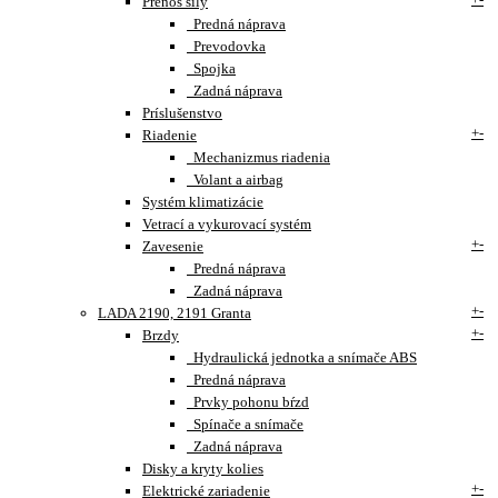
Prenos sily
Predná náprava
Prevodovka
Spojka
Zadná náprava
Príslušenstvo
+
-
Riadenie
Mechanizmus riadenia
Volant a airbag
Systém klimatizácie
Vetrací a vykurovací systém
+
-
Zavesenie
Predná náprava
Zadná náprava
+
-
LADA 2190, 2191 Granta
+
-
Brzdy
Hydraulická jednotka a snímače ABS
Predná náprava
Prvky pohonu bŕzd
Spínače a snímače
Zadná náprava
Disky a kryty kolies
+
-
Elektrické zariadenie