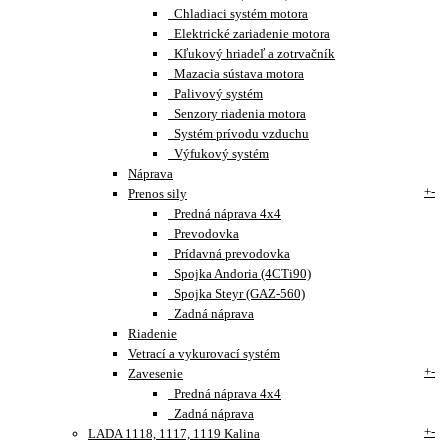
Chladiaci systém motora
Elektrické zariadenie motora
Kľukový hriadeľ a zotrvačník
Mazacia sústava motora
Palivový systém
Senzory riadenia motora
Systém prívodu vzduchu
Výfukový systém
Náprava
+
-
Prenos sily
Predná náprava 4x4
Prevodovka
Prídavná prevodovka
Spojka Andoria (4CTi90)
Spojka Steyr (GAZ-560)
Zadná náprava
Riadenie
Vetrací a vykurovací systém
+
-
Zavesenie
Predná náprava 4x4
Zadná náprava
+
-
LADA 1118, 1117, 1119 Kalina