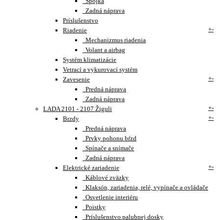
Spojka
Zadná náprava
Príslušenstvo
+
-
Riadenie
Mechanizmus riadenia
Volant a airbag
Systém klimatizácie
Vetrací a vykurovací systém
+
-
Zavesenie
Predná náprava
Zadná náprava
+
-
LADA 2101 - 2107 Žiguli
+
-
Brzdy
Predná náprava
Prvky pohonu bŕzd
Spínače a snímače
Zadná náprava
+
-
Elektrické zariadenie
Káblové zväzky
Klaksón, zariadenia, relé, vypínače a ovládače
Osvetlenie interiéru
Poistky
Príslušenstvo palubnej dosky