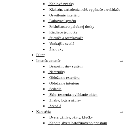
Káblové zväzky
Klaksón, zariadenia, relé, vypínače a ovládače
Osvetlenie interiéru
Parkovací systém
Príslušenstvo palubnej dosky
Riadiace jednotky
Stierače a ostrekovače
Vonkajšie svetlá
Žiarovky
Filter
+
-
Interiér, exteriér
Bezpečnostný systém
Nárazníky
Obloženie exteriéru
Obloženie interiéru
Sedadlá
Sklo, tesnenia, ovládanie okien
Znaky, loga a nápisy
Zrkadlá
+
-
Karoséria
Dvere, zámky, pánty, kľučky
Kapota, dvere batožinového priestoru