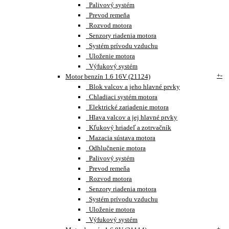
Palivový systém
Prevod remeňa
Rozvod motora
Senzory riadenia motora
Systém prívodu vzduchu
Uloženie motora
Výfukový systém
+
-
Motor benzín 1.6 16V (21124)
Blok valcov a jeho hlavné prvky
Chladiaci systém motora
Elektrické zariadenie motora
Hlava valcov a jej hlavné prvky
Kľukový hriadeľ a zotrvačník
Mazacia sústava motora
Odhlučnenie motora
Palivový systém
Prevod remeňa
Rozvod motora
Senzory riadenia motora
Systém prívodu vzduchu
Uloženie motora
Výfukový systém
+
-