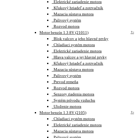
Elektrické zariadenie motora
Kľukový hriadeľ a zotrvačník
Mazacia sústava motora
Palivový systém
Rozvod motora
+
-
Motor benzín 1.3 8V (21011)
Blok valcov a jeho hlavné prvky
Chladiaci systém motora
Elektrické zariadenie motora
Hlava valcov a jej hlavné prvky
Kľukový hriadeľ a zotrvačník
Mazacia sústava motora
Palivový systém
Prevod remeňa
Rozvod motora
Senzory riadenia motora
Systém prívodu vzduchu
Uloženie motora
+
-
Motor benzín 1.3 8V (2105)
Chladiaci systém motora
Elektrické zariadenie motora
Mazacia sústava motora
Palivový systém