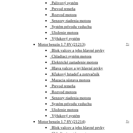
Palivový systém
Prevod remeňa
Rozvod motora
Senzory riadenia motora
Systém prívodu vzduchu
Uloženie motora
Výfukový systém
+
-
Motor benzín 1.7 8V (21213)
Blok valcov a jeho hlavné prvky
Chladiaci systém motora
Elektrické zariadenie motora
Hlava valcov a jej hlavné prvky
Kľukový hriadeľ a zotrvačník
Mazacia sústava motora
Prevod remeňa
Rozvod motora
Senzory riadenia motora
Systém prívodu vzduchu
Uloženie motora
Výfukový systém
+
-
Motor benzín 1.7 8V (21214)
Blok valcov a jeho hlavné prvky