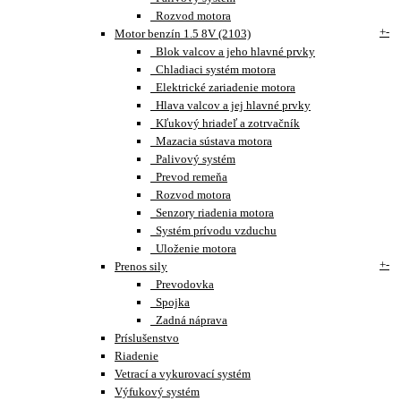
Rozvod motora
+
-
Motor benzín 1.5 8V (2103)
Blok valcov a jeho hlavné prvky
Chladiaci systém motora
Elektrické zariadenie motora
Hlava valcov a jej hlavné prvky
Kľukový hriadeľ a zotrvačník
Mazacia sústava motora
Palivový systém
Prevod remeňa
Rozvod motora
Senzory riadenia motora
Systém prívodu vzduchu
Uloženie motora
+
-
Prenos sily
Prevodovka
Spojka
Zadná náprava
Príslušenstvo
Riadenie
Vetrací a vykurovací systém
Výfukový systém