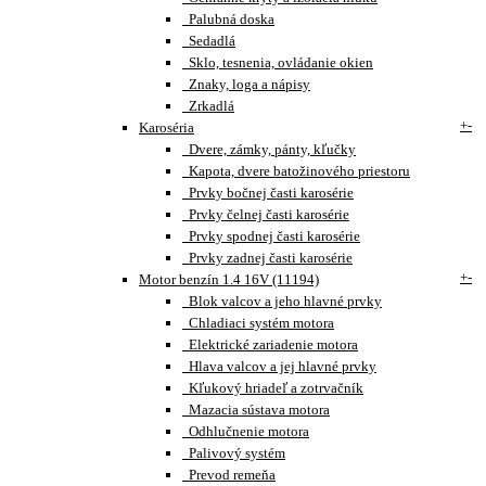
Palubná doska
Sedadlá
Sklo, tesnenia, ovládanie okien
Znaky, loga a nápisy
Zrkadlá
+
-
Karoséria
Dvere, zámky, pánty, kľučky
Kapota, dvere batožinového priestoru
Prvky bočnej časti karosérie
Prvky čelnej časti karosérie
Prvky spodnej časti karosérie
Prvky zadnej časti karosérie
+
-
Motor benzín 1.4 16V (11194)
Blok valcov a jeho hlavné prvky
Chladiaci systém motora
Elektrické zariadenie motora
Hlava valcov a jej hlavné prvky
Kľukový hriadeľ a zotrvačník
Mazacia sústava motora
Odhlučnenie motora
Palivový systém
Prevod remeňa