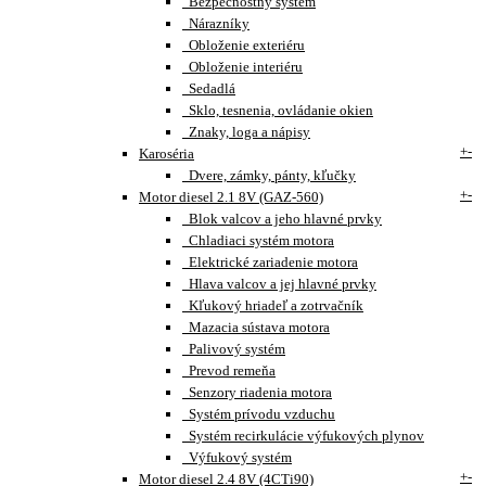
Bezpečnostný systém
Nárazníky
Obloženie exteriéru
Obloženie interiéru
Sedadlá
Sklo, tesnenia, ovládanie okien
Znaky, loga a nápisy
+
-
Karoséria
Dvere, zámky, pánty, kľučky
+
-
Motor diesel 2.1 8V (GAZ-560)
Blok valcov a jeho hlavné prvky
Chladiaci systém motora
Elektrické zariadenie motora
Hlava valcov a jej hlavné prvky
Kľukový hriadeľ a zotrvačník
Mazacia sústava motora
Palivový systém
Prevod remeňa
Senzory riadenia motora
Systém prívodu vzduchu
Systém recirkulácie výfukových plynov
Výfukový systém
+
-
Motor diesel 2.4 8V (4CTi90)