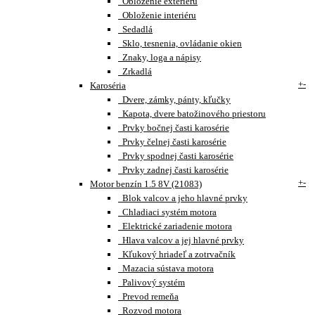
Obloženie exteriéru
Obloženie interiéru
Sedadlá
Sklo, tesnenia, ovládanie okien
Znaky, loga a nápisy
Zrkadlá
+
-
Karoséria
Dvere, zámky, pánty, kľučky
Kapota, dvere batožinového priestoru
Prvky bočnej časti karosérie
Prvky čelnej časti karosérie
Prvky spodnej časti karosérie
Prvky zadnej časti karosérie
+
-
Motor benzín 1.5 8V (21083)
Blok valcov a jeho hlavné prvky
Chladiaci systém motora
Elektrické zariadenie motora
Hlava valcov a jej hlavné prvky
Kľukový hriadeľ a zotrvačník
Mazacia sústava motora
Palivový systém
Prevod remeňa
Rozvod motora