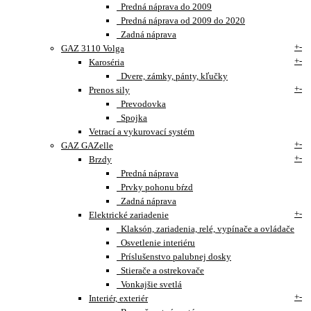
Predná náprava do 2009
Predná náprava od 2009 do 2020
Zadná náprava
+
-
GAZ 3110 Volga
+
-
Karoséria
Dvere, zámky, pánty, kľučky
+
-
Prenos sily
Prevodovka
Spojka
Vetrací a vykurovací systém
+
-
GAZ GAZelle
+
-
Brzdy
Predná náprava
Prvky pohonu bŕzd
Zadná náprava
+
-
Elektrické zariadenie
Klaksón, zariadenia, relé, vypínače a ovládače
Osvetlenie interiéru
Príslušenstvo palubnej dosky
Stierače a ostrekovače
Vonkajšie svetlá
+
-
Interiér, exteriér