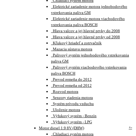
Chladiaci systém motora
Elektrické zariadenie motora jednobodového
vstrekovania paliva GM
Elektrické zariadenie motora viacbodového
vstrekovania paliva BOSCH
Hlava valcov a jej hlavné prvky do 2008
Hlava valcov a jej hlavné prvky od 2008
Kľukový hriadeľ a zotrvačník
Mazacia sústava motora
Palivový systém jednobodového vstrekovania
paliva GM
Palivový systém viacbodového vstrekovania
paliva BOSCH
Prevod remeňa do 2012
Prevod remeňa od 2012
Rozvod motora
Senzory riadenia motora
Systém prívodu vzduchu
Uloženie motora
Výfukový systém - Benzín
Výfukový systém - LPG
+
-
Motor diesel 1.9 8V (DHW)
Chladiaci systém motora