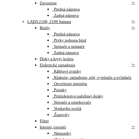
+
-
Zavesenie
Predná náprava
Zadná náprava
+
-
LADA 2108, 2109 Samara
+
-
Brzdy
Predná náprava
Prvky pohonu bŕzd
Spínače a snímače
Zadná náprava
Disky a kryty kolies
+
-
Elektrické zariadenie
Káblové zväzky
Klaksón, zariadenia, relé, vypínače a ovládače
Osvetlenie interiéru
Poistky
Príslušenstvo palubnej dosky
Stierače a ostrekovače
Vonkajšie svetlá
Žiarovky
Filter
+
-
Interiér, exteriér
Nárazníky