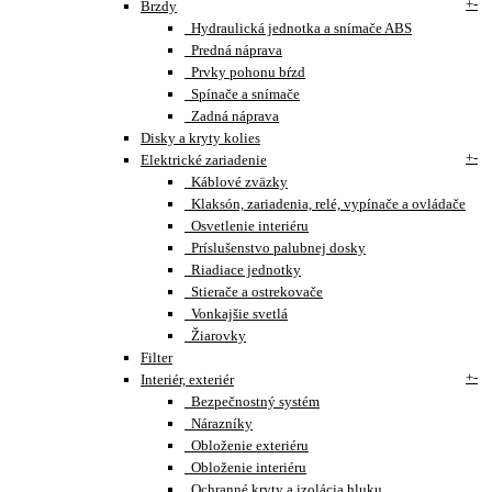
+
-
Brzdy
Hydraulická jednotka a snímače ABS
Predná náprava
Prvky pohonu bŕzd
Spínače a snímače
Zadná náprava
Disky a kryty kolies
+
-
Elektrické zariadenie
Káblové zväzky
Klaksón, zariadenia, relé, vypínače a ovládače
Osvetlenie interiéru
Príslušenstvo palubnej dosky
Riadiace jednotky
Stierače a ostrekovače
Vonkajšie svetlá
Žiarovky
Filter
+
-
Interiér, exteriér
Bezpečnostný systém
Nárazníky
Obloženie exteriéru
Obloženie interiéru
Ochranné kryty a izolácia hluku