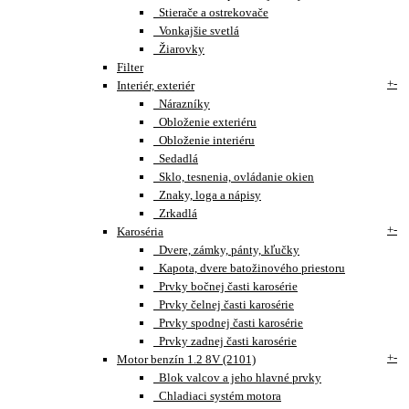
Stierače a ostrekovače
Vonkajšie svetlá
Žiarovky
Filter
+
-
Interiér, exteriér
Nárazníky
Obloženie exteriéru
Obloženie interiéru
Sedadlá
Sklo, tesnenia, ovládanie okien
Znaky, loga a nápisy
Zrkadlá
+
-
Karoséria
Dvere, zámky, pánty, kľučky
Kapota, dvere batožinového priestoru
Prvky bočnej časti karosérie
Prvky čelnej časti karosérie
Prvky spodnej časti karosérie
Prvky zadnej časti karosérie
+
-
Motor benzín 1.2 8V (2101)
Blok valcov a jeho hlavné prvky
Chladiaci systém motora