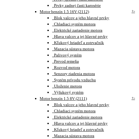
Prvky zadnej časti karosérie
+
-
Motor benzín 1.5 16V (2112)
Blok valcov a jeho hlavné prvky
Chladiaci systém motora
Elektrické zariadenie motora
Hlava valcov a jej hlavné prvky
Kľukový hriadeľ a zotrvačník
Mazacia sústava motora
Palivový systém
Prevod remeňa
Rozvod motora
Senzory riadenia motora
Systém prívodu vzduchu
Uloženie motora
Výfukový systém
+
-
Motor benzín 1.5 8V (2111)
Blok valcov a jeho hlavné prvky
Chladiaci systém motora
Elektrické zariadenie motora
Hlava valcov a jej hlavné prvky
Kľukový hriadeľ a zotrvačník
Mazacia sústava motora