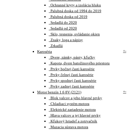
Ochranné kryty a izolácia hluku
Palubná doska od 1994 do 2019
Palubná doska od 2019
Sedadlá do 2020
Sedadlá od 2020
Sklo, tesnenia, ovládanie okien
Znaky, loga a nápisy
Zrkadlá
+
-
Karoséria
Dvere, zámky, pánty, kľučky
Kapota, dvere batožinového priestoru
Prvky bočnej časti karosérie
Prvky čelnej časti karosérie
Prvky spodnej časti karosérie
Prvky zadnej časti karosérie
+
-
Motor benzín 1.6 8V (2121)
Blok valcov a jeho hlavné prvky
Chladiaci systém motora
Elektrické zariadenie motora
Hlava valcov a jej hlavné prvky
Kľukový hriadeľ a zotrvačník
Mazacia sústava motora