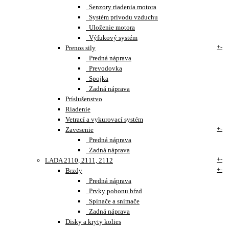
Senzory riadenia motora
Systém prívodu vzduchu
Uloženie motora
Výfukový systém
+
-
Prenos sily
Predná náprava
Prevodovka
Spojka
Zadná náprava
Príslušenstvo
Riadenie
Vetrací a vykurovací systém
+
-
Zavesenie
Predná náprava
Zadná náprava
+
-
LADA 2110, 2111, 2112
+
-
Brzdy
Predná náprava
Prvky pohonu bŕzd
Spínače a snímače
Zadná náprava
Disky a kryty kolies