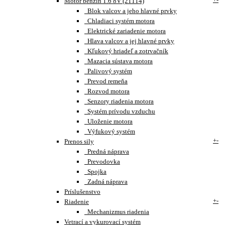
Motor benzín 1.6 8V (21114)
Blok valcov a jeho hlavné prvky
Chladiaci systém motora
Elektrické zariadenie motora
Hlava valcov a jej hlavné prvky
Kľukový hriadeľ a zotrvačník
Mazacia sústava motora
Palivový systém
Prevod remeňa
Rozvod motora
Senzory riadenia motora
Systém prívodu vzduchu
Uloženie motora
Výfukový systém
+
-
Prenos sily
Predná náprava
Prevodovka
Spojka
Zadná náprava
Príslušenstvo
+
-
Riadenie
Mechanizmus riadenia
Vetrací a vykurovací systém