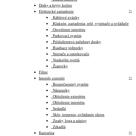
Disky a kryty kolies
+
-
Elektrické zariadenie
Káblové zväzky
Klaksón, zariadenia, relé, vypínače a ovládače
Osvetlenie interiéru
Parkovací systém
Príslušenstvo palubnej dosky
Riadiace jednotky
Stierače a ostrekovače
Vonkajšie svetlá
Žiarovky
Filter
+
-
Interiér, exteriér
Bezpečnostný systém
Nárazníky
Obloženie exteriéru
Obloženie interiéru
Sedadlá
Sklo, tesnenia, ovládanie okien
Znaky, loga a nápisy
Zrkadlá
+
-
Karoséria