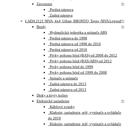
+
-
Zavesenie
Predná náprava
Zadná náprava
+
-
LADA 2121 NIVA, 4x4, Urban, BRONTO, Tajga, NIVA Legend
+
-
Brzdy
Hydraulická jednotka a snímače ABS
Predná náprava do 1998
Predná náprava od 1998 do 2016
Predná náprava od 2016
Prvky pohonu bŕzd (BAS) od 2008 do 2012
Prvky pohonu bŕzd (BAS/ABS) od 2012
Prvky pohonu bŕzd do 1999
Prvky pohonu bŕzd od 1999 do 2008
Spínače a snímače
Zadná náprava do 2013
Zadná náprava od 2013
Disky a kryty kolies
+
-
Elektrické zariadenie
Káblové zväzky
Klaksón, zariadenia, relé, vypínače a ovládače
do 2019
Klaksón, zariadenia, relé, vypínače a ovládače