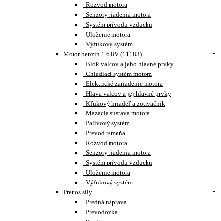
Rozvod motora
Senzory riadenia motora
Systém prívodu vzduchu
Uloženie motora
Výfukový systém
+
-
Motor benzín 1.6 8V (11183)
Blok valcov a jeho hlavné prvky
Chladiaci systém motora
Elektrické zariadenie motora
Hlava valcov a jej hlavné prvky
Kľukový hriadeľ a zotrvačník
Mazacia sústava motora
Palivový systém
Prevod remeňa
Rozvod motora
Senzory riadenia motora
Systém prívodu vzduchu
Uloženie motora
Výfukový systém
+
-
Prenos sily
Predná náprava
Prevodovka