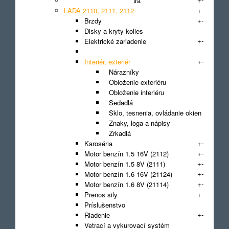
LADA 2108, 2109 Samara
+
-
LADA 2110, 2111, 2112
+
-
Brzdy
Disky a kryty kolies
+
-
Elektrické zariadenie
Filter
+
-
Interiér, exteriér
Nárazníky
Obloženie exteriéru
Obloženie interiéru
Sedadlá
Sklo, tesnenia, ovládanie okien
Znaky, loga a nápisy
Zrkadlá
+
-
Karoséria
+
-
Motor benzín 1.5 16V (2112)
+
-
Motor benzín 1.5 8V (2111)
+
-
Motor benzín 1.6 16V (21124)
+
-
Motor benzín 1.6 8V (21114)
+
-
Prenos sily
Príslušenstvo
+
-
Riadenie
Vetrací a vykurovací systém