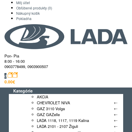
Môj účet
Obľúbené produkty (0)
Nákupný košík
Pokladňa
Pon- Pia
8:00 - 16:00
0903778499
,
0903900507
0
0.00€
Kategórie
AKCIA
+
-
CHEVROLET NIVA
+
-
GAZ 3110 Volga
+
-
GAZ GAZelle
+
-
LADA 1118, 1117, 1119 Kalina
+
-
LADA 2101 - 2107 Žiguli
+
-