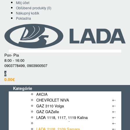
Môj účet
Obľúbené produkty (0)
Nákupný košík
Pokladňa
Pon- Pia
8:00 - 16:00
0903778499
,
0903900507
0
0.00€
Kategórie
AKCIA
+
-
CHEVROLET NIVA
+
-
GAZ 3110 Volga
+
-
GAZ GAZelle
+
-
LADA 1118, 1117, 1119 Kalina
+
-
LADA 2101 - 2107 Žiguli
+
-
LADA 2108, 2109 Samara