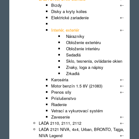
+
-
Brzdy
Disky a kryty kolies
+
-
Elektrické zariadenie
Filter
+
-
Interiér, exteriér
Nárazníky
Obloženie exteriéru
Obloženie interiéru
Sedadlá
Sklo, tesnenia, ovládanie okien
Znaky, loga a nápisy
Zrkadlá
+
-
Karoséria
+
-
Motor benzín 1.5 8V (21083)
+
-
Prenos sily
Príslušenstvo
Riadenie
Vetrací a vykurovací systém
+
-
Zavesenie
+
-
LADA 2110, 2111, 2112
LADA 2121 NIVA, 4x4, Urban, BRONTO, Tajga,
+
-
NIVA Legend