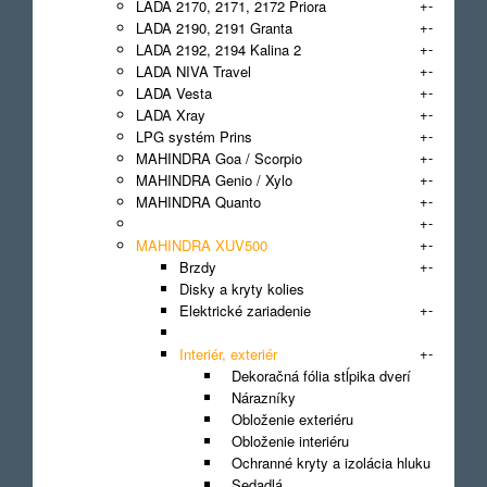
+
-
LADA 2170, 2171, 2172 Priora
+
-
LADA 2190, 2191 Granta
+
-
LADA 2192, 2194 Kalina 2
+
-
LADA NIVA Travel
+
-
LADA Vesta
+
-
LADA Xray
+
-
LPG systém Prins
+
-
MAHINDRA Goa / Scorpio
+
-
MAHINDRA Genio / Xylo
+
-
MAHINDRA Quanto
+
-
MAHINDRA Thar
+
-
MAHINDRA XUV500
+
-
Brzdy
Disky a kryty kolies
+
-
Elektrické zariadenie
Filter
+
-
Interiér, exteriér
Dekoračná fólia stĺpika dverí
Nárazníky
Obloženie exteriéru
Obloženie interiéru
Ochranné kryty a izolácia hluku
Sedadlá