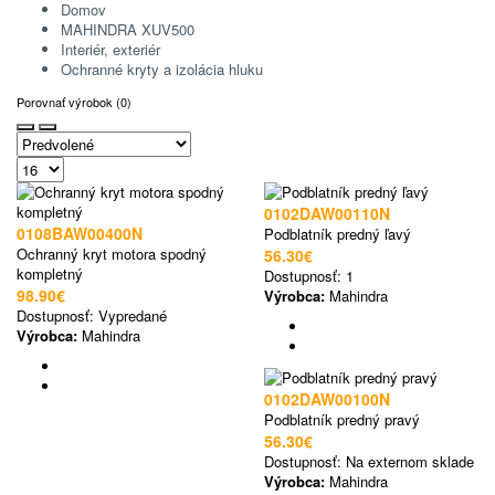
Domov
MAHINDRA XUV500
Interiér, exteriér
Ochranné kryty a izolácia hluku
Porovnať výrobok (0)
0102DAW00110N
0108BAW00400N
Podblatník predný ľavý
Ochranný kryt motora spodný
56.30€
kompletný
Dostupnosť:
1
98.90€
Výrobca:
Mahindra
Dostupnosť:
Vypredané
Výrobca:
Mahindra
0102DAW00100N
Podblatník predný pravý
56.30€
Dostupnosť:
Na externom sklade
Výrobca:
Mahindra