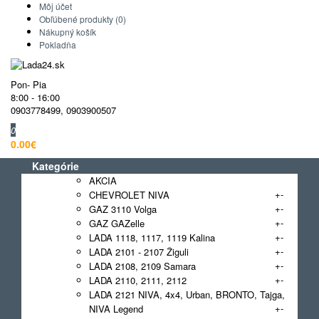
Môj účet
Obľúbené produkty (0)
Nákupný košík
Pokladňa
Pon- Pia
8:00 - 16:00
0903778499
,
0903900507
0
0.00€
Kategórie
AKCIA
+
-
CHEVROLET NIVA
+
-
GAZ 3110 Volga
+
-
GAZ GAZelle
+
-
LADA 1118, 1117, 1119 Kalina
+
-
LADA 2101 - 2107 Žiguli
+
-
LADA 2108, 2109 Samara
+
-
LADA 2110, 2111, 2112
LADA 2121 NIVA, 4x4, Urban, BRONTO, Tajga,
+
-
NIVA Legend