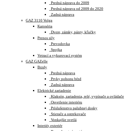
Predná náprava do 2009
Predná náprava od 2009 do 2020
Zadná náprava
GAZ 3110 Volga
Karoséria
Dvere, zámky, pánty, kľučky
Prenos sily
Prevodovka
Spojka
Vetrací a vykurovací systém
GAZ GAZelle
Brzdy
Predná náprava
Prvky pohonu bŕzd
Zadná náprava
Elektrické zariadenie
Klaksón, zariadenia, relé, vypínače a ovládače
Osvetlenie interiéru
Príslušenstvo palubnej dosky
Stierače a ostrekovače
Vonkajšie svetlá
Interiér, exteriér