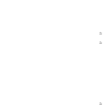
+
-
+
-
+
-