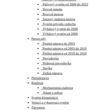
Palivový systém od 2006 do 2022
Prevod remeňa
Rozvod motora
Senzory riadenia motora
Systém prívodu vzduchu
Výfukový systém do 2006
Výfukový systém od 2006
Prenos sily
Predná náprava do 2003
Predná náprava od 2003 do 2010
Predná náprava od 2010 do 2020
Prevodovka
Prídavná prevodovka
Spojka
Zadná náprava
Príslušenstvo
Riadenie
Mechanizmus riadenia
Volant a airbag
Systém klimatizácie
Vetrací a vykurovací systém
Zavesenie