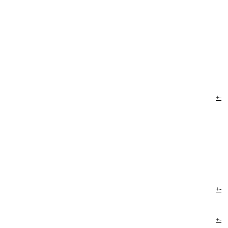
+
-
+
-
+
-