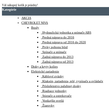
Váš nákupný košík je prázdny!
Kategórie
AKCIA
CHEVROLET NIVA
Brzdy
Hydraulická jednotka a snímače ABS
Predná náprava do 2016
Predná náprava od 2016 do 2020
Prvky pohonu bŕzd
Spínače a snímače
Zadná náprava do 2013
Zadná náprava od 2013
Disky a kryty kolies
Elektrické zariadenie
Káblové zväzky
Klaksón, zariadenia, relé, vypínače a ovládače
Príslušenstvo palubnej dosky
Riadiace jednotky
Stierače a ostrekovače
Vonkajšie svetlá
Žiarovky