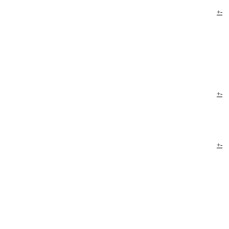
+
-
+
-
+
-