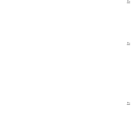
+
-
+
-
+
-