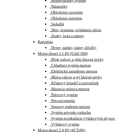
Bezpečnostný systém
Nárazníky
Obloženie exteriéru
Obloženie interiéru
Sedadlá
Sklo, tesnenia, ovládanie okien
Znaky, loga a nápisy
Karoséria
Dvere, zámky, pánty, kľučky
Motor diesel 2.1 8V (GAZ-560)
Blok valcov a jeho hlavné prvky
Chladiaci systém motora
Elektrické zariadenie motora
Hlava valcov a jej hlavné prvky
Kľukový hriadeľ a zotrvačník
Mazacia sústava motora
Palivový systém
Prevod remeňa
Senzory riadenia motora
Systém prívodu vzduchu
Systém recirkulácie výfukových plynov
Výfukový systém
Motor diesel 2.4 8V (4CTi90)