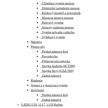
Chladiaci systém motora
Elektrické zariadenie motora
Kľukový hriadeľ a zotrvačník
Mazacia sústava motora
Palivový systém
Senzory riadenia motora
Systém prívodu vzduchu
Výfukový systém
Náprava
Prenos sily
Predná náprava 4x4
Prevodovka
Prídavná prevodovka
Spojka Andoria (4CTi90)
Spojka Steyr (GAZ-560)
Zadná náprava
Riadenie
Vetrací a vykurovací systém
Zavesenie
Predná náprava 4x4
Zadná náprava
LADA 1118, 1117, 1119 Kalina