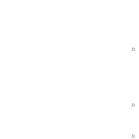
+
-
+
-
+
-