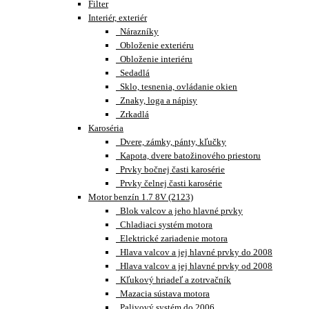
Filter
Interiér, exteriér
Nárazníky
Obloženie exteriéru
Obloženie interiéru
Sedadlá
Sklo, tesnenia, ovládanie okien
Znaky, loga a nápisy
Zrkadlá
Karoséria
Dvere, zámky, pánty, kľučky
Kapota, dvere batožinového priestoru
Prvky bočnej časti karosérie
Prvky čelnej časti karosérie
Motor benzín 1.7 8V (2123)
Blok valcov a jeho hlavné prvky
Chladiaci systém motora
Elektrické zariadenie motora
Hlava valcov a jej hlavné prvky do 2008
Hlava valcov a jej hlavné prvky od 2008
Kľukový hriadeľ a zotrvačník
Mazacia sústava motora
Palivový systém do 2006