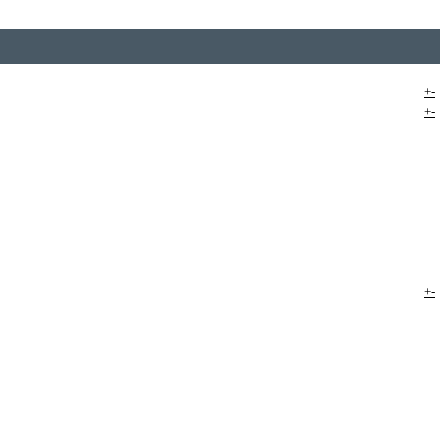
+
-
+
-
+
-