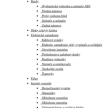
Brzdy
Hydraulická jednotka a snímače ABS
Predná náprava
Prvky pohonu bŕzd
Spínače a snímače
Zadná náprava
Disky a kryty kolies
Elektrické zariadenie
Káblové zväzky
Klaksón, zariadenia, relé, vypínače a ovládače
Osvetlenie interiéru
Príslušenstvo palubnej dosky
Riadiace jednotky
Stierače a ostrekovače
Vonkajšie svetlá
Žiarovky
Filter
Interiér, exteriér
Bezpečnostný systém
Nárazníky
Obloženie exteriéru
Obloženie interiéru
Ochranné kryty a izolácia hluku