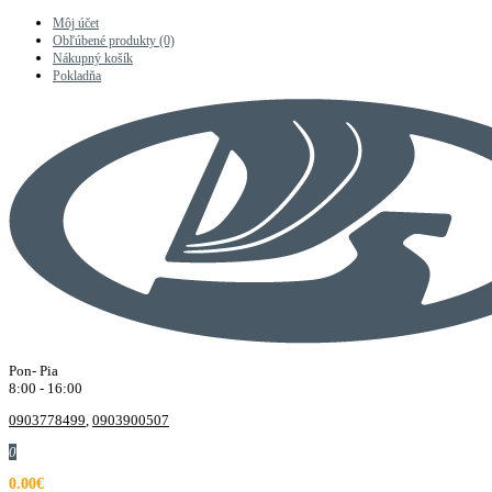
Môj účet
Obľúbené produkty (0)
Nákupný košík
Pokladňa
Pon- Pia
8:00 - 16:00
0903778499
,
0903900507
0
0.00€