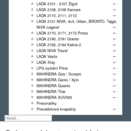
+
-
LADA 2101 - 2107 Žiguli
+
-
LADA 2108, 2109 Samara
+
-
LADA 2110, 2111, 2112
LADA 2121 NIVA, 4x4, Urban, BRONTO, Tajga,
+
-
NIVA Legend
+
-
LADA 2170, 2171, 2172 Priora
+
-
LADA 2190, 2191 Granta
+
-
LADA 2192, 2194 Kalina 2
+
-
LADA NIVA Travel
+
-
LADA Vesta
+
-
LADA Xray
+
-
LPG systém Prins
+
-
MAHINDRA Goa / Scorpio
+
-
MAHINDRA Genio / Xylo
+
-
MAHINDRA Quanto
+
-
MAHINDRA Thar
+
-
MAHINDRA XUV500
Pneumatiky
+
-
Prevádzkové kvapaliny