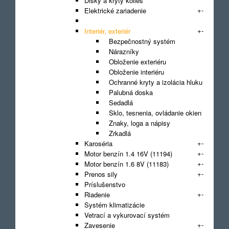
Disky a kryty kolies
+
-
Elektrické zariadenie
Filter
+
-
Interiér, exteriér
Bezpečnostný systém
Nárazníky
Obloženie exteriéru
Obloženie interiéru
Ochranné kryty a izolácia hluku
Palubná doska
Sedadlá
Sklo, tesnenia, ovládanie okien
Znaky, loga a nápisy
Zrkadlá
+
-
Karoséria
+
-
Motor benzín 1.4 16V (11194)
+
-
Motor benzín 1.6 8V (11183)
+
-
Prenos sily
Príslušenstvo
+
-
Riadenie
Systém klimatizácie
Vetrací a vykurovací systém
+
-
Zavesenie