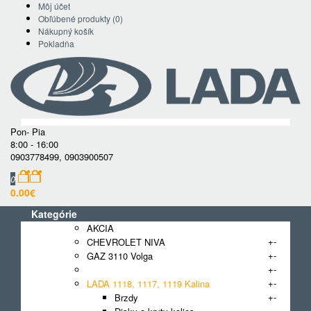
Môj účet
Obľúbené produkty (0)
Nákupný košík
Pokladňa
Pon- Pia
8:00 - 16:00
0903778499
,
0903900507
0
0.00€
Kategórie
AKCIA
+
-
CHEVROLET NIVA
+
-
GAZ 3110 Volga
+
-
GAZ GAZelle
+
-
LADA 1118, 1117, 1119 Kalina
+
-
Brzdy