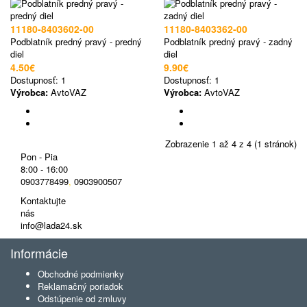
11180-8403602-00
11180-8403362-00
Podblatník predný pravý - predný
Podblatník predný pravý - zadný
diel
diel
4.50€
9.90€
Dostupnosť:
1
Dostupnosť:
1
Výrobca:
AvtoVAZ
Výrobca:
AvtoVAZ
Zobrazenie 1 až 4 z 4 (1 stránok)
Pon - Pia
8:00 - 16:00
0903778499
,
0903900507
Kontaktujte
nás
info@lada24.sk
Informácie
Obchodné podmienky
Reklamačný poriadok
Odstúpenie od zmluvy