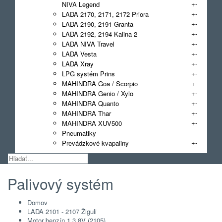
+
-
NIVA Legend
+
-
LADA 2170, 2171, 2172 Priora
+
-
LADA 2190, 2191 Granta
+
-
LADA 2192, 2194 Kalina 2
+
-
LADA NIVA Travel
+
-
LADA Vesta
+
-
LADA Xray
+
-
LPG systém Prins
+
-
MAHINDRA Goa / Scorpio
+
-
MAHINDRA Genio / Xylo
+
-
MAHINDRA Quanto
+
-
MAHINDRA Thar
+
-
MAHINDRA XUV500
Pneumatiky
+
-
Prevádzkové kvapaliny
Palivový systém
Domov
LADA 2101 - 2107 Žiguli
Motor benzín 1.3 8V (2105)