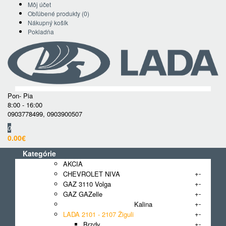
Môj účet
Obľúbené produkty (0)
Nákupný košík
Pokladňa
Pon- Pia
8:00 - 16:00
0903778499
,
0903900507
0
0.00€
Kategórie
AKCIA
+
-
CHEVROLET NIVA
+
-
GAZ 3110 Volga
+
-
GAZ GAZelle
+
-
LADA 1118, 1117, 1119 Kalina
+
-
LADA 2101 - 2107 Žiguli
+
-
Brzdy