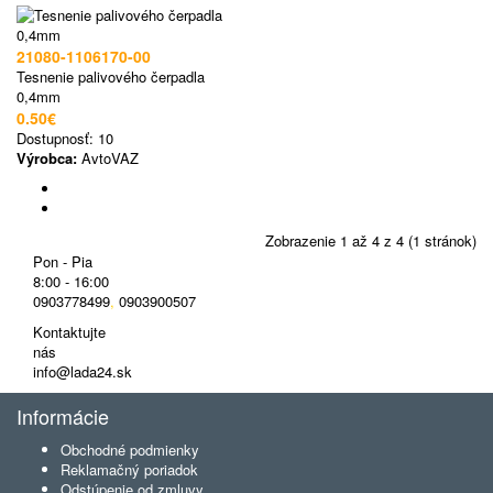
21080-1106170-00
Tesnenie palivového čerpadla
0,4mm
0.50€
Dostupnosť:
10
Výrobca:
AvtoVAZ
Zobrazenie 1 až 4 z 4 (1 stránok)
Pon - Pia
8:00 - 16:00
0903778499
,
0903900507
Kontaktujte
nás
info@lada24.sk
Informácie
Obchodné podmienky
Reklamačný poriadok
Odstúpenie od zmluvy