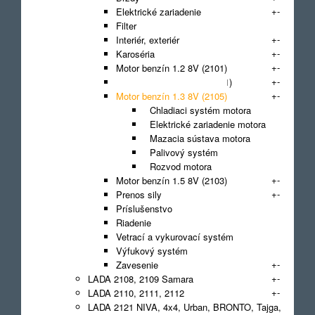
+
-
Elektrické zariadenie
Filter
+
-
Interiér, exteriér
+
-
Karoséria
+
-
Motor benzín 1.2 8V (2101)
+
-
Motor benzín 1.3 8V (21011)
+
-
Motor benzín 1.3 8V (2105)
Chladiaci systém motora
Elektrické zariadenie motora
Mazacia sústava motora
Palivový systém
Rozvod motora
+
-
Motor benzín 1.5 8V (2103)
+
-
Prenos sily
Príslušenstvo
Riadenie
Vetrací a vykurovací systém
Výfukový systém
+
-
Zavesenie
+
-
LADA 2108, 2109 Samara
+
-
LADA 2110, 2111, 2112
LADA 2121 NIVA, 4x4, Urban, BRONTO, Tajga,