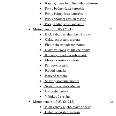
Kapota, dvere batožinového priestoru
Prvky bočnej časti karosérie
Prvky čelnej časti karosérie
Prvky spodnej časti karosérie
Prvky zadnej časti karosérie
+
-
Motor benzín 1.6 8V (2121)
Blok valcov a jeho hlavné prvky
Chladiaci systém motora
Elektrické zariadenie motora
Hlava valcov a jej hlavné prvky
Kľukový hriadeľ a zotrvačník
Mazacia sústava motora
Palivový systém
Prevod remeňa
Rozvod motora
Senzory riadenia motora
Systém prívodu vzduchu
Uloženie motora
Výfukový systém
+
-
Motor benzín 1.7 8V (21213)
Blok valcov a jeho hlavné prvky
Chladiaci systém motora