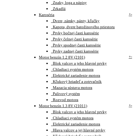
Znaky, loga a nápisy
Zrkadlá
+
-
Karoséria
Dvere, zámky, pánty, kľučky
Kapota, dvere batožinového priestoru
Prvky bočnej časti karosérie
Prvky čelnej časti karosérie
Prvky spodnej časti karosérie
Prvky zadnej časti karosérie
+
-
Motor benzín 1.2 8V (2101)
Blok valcov a jeho hlavné prvky
Chladiaci systém motora
Elektrické zariadenie motora
Kľukový hriadeľ a zotrvačník
Mazacia sústava motora
Palivový systém
Rozvod motora
+
-
Motor benzín 1.3 8V (21011)
Blok valcov a jeho hlavné prvky
Chladiaci systém motora
Elektrické zariadenie motora
Hlava valcov a jej hlavné prvky