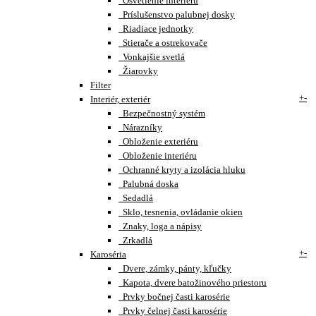
Osvetlenie interiéru
Príslušenstvo palubnej dosky
Riadiace jednotky
Stierače a ostrekovače
Vonkajšie svetlá
Žiarovky
Filter
+
-
Interiér, exteriér
Bezpečnostný systém
Nárazníky
Obloženie exteriéru
Obloženie interiéru
Ochranné kryty a izolácia hluku
Palubná doska
Sedadlá
Sklo, tesnenia, ovládanie okien
Znaky, loga a nápisy
Zrkadlá
+
-
Karoséria
Dvere, zámky, pánty, kľučky
Kapota, dvere batožinového priestoru
Prvky bočnej časti karosérie
Prvky čelnej časti karosérie