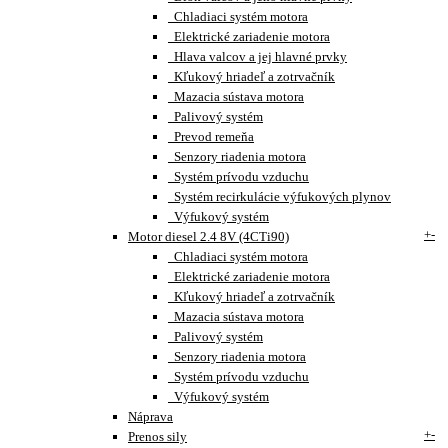
Chladiaci systém motora
Elektrické zariadenie motora
Hlava valcov a jej hlavné prvky
Kľukový hriadeľ a zotrvačník
Mazacia sústava motora
Palivový systém
Prevod remeňa
Senzory riadenia motora
Systém prívodu vzduchu
Systém recirkulácie výfukových plynov
Výfukový systém
+
-
Motor diesel 2.4 8V (4CTi90)
Chladiaci systém motora
Elektrické zariadenie motora
Kľukový hriadeľ a zotrvačník
Mazacia sústava motora
Palivový systém
Senzory riadenia motora
Systém prívodu vzduchu
Výfukový systém
Náprava
+
-
Prenos sily