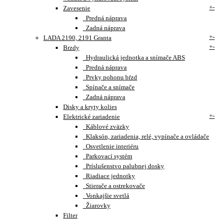
+
-
Zavesenie
Predná náprava
Zadná náprava
+
-
LADA 2190, 2191 Granta
+
-
Brzdy
Hydraulická jednotka a snímače ABS
Predná náprava
Prvky pohonu bŕzd
Spínače a snímače
Zadná náprava
Disky a kryty kolies
+
-
Elektrické zariadenie
Káblové zväzky
Klaksón, zariadenia, relé, vypínače a ovládače
Osvetlenie interiéru
Parkovací systém
Príslušenstvo palubnej dosky
Riadiace jednotky
Stierače a ostrekovače
Vonkajšie svetlá
Žiarovky
Filter