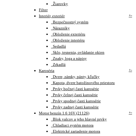
Žiarovky
Filter
+
-
Interiér, exteriér
Bezpečnostný systém
Nárazníky
Obloženie exteriéru
Obloženie interiéru
Sedadlá
Sklo, tesnenia, ovládanie okien
Znaky, loga a nápisy
Zrkadlá
+
-
Karoséria
Dvere, zámky, pánty, kľučky
Kapota, dvere batožinového priestoru
Prvky bočnej časti karosérie
Prvky čelnej časti karosérie
Prvky spodnej časti karosérie
Prvky zadnej časti karosérie
+
-
Motor benzín 1.6 16V (21126)
Blok valcov a jeho hlavné prvky
Chladiaci systém motora
Elektrické zariadenie motora