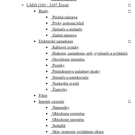
+
-
LADA 2101 - 2107 Žiguli
+
-
Brzdy
Predná náprava
Prvky pohonu bŕzd
Spínače a snímače
Zadná náprava
+
-
Elektrické zariadenie
Káblové zväzky
Klaksón, zariadenia, relé, vypínače a ovládače
Osvetlenie interiéru
Poistky
Príslušenstvo palubnej dosky
Stierače a ostrekovače
Vonkajšie svetlá
Žiarovky
Filter
+
-
Interiér, exteriér
Nárazníky
Obloženie exteriéru
Obloženie interiéru
Sedadlá
Sklo, tesnenia, ovládanie okien