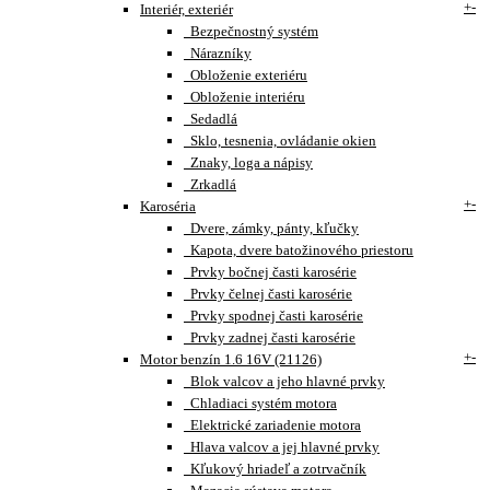
+
-
Interiér, exteriér
Bezpečnostný systém
Nárazníky
Obloženie exteriéru
Obloženie interiéru
Sedadlá
Sklo, tesnenia, ovládanie okien
Znaky, loga a nápisy
Zrkadlá
+
-
Karoséria
Dvere, zámky, pánty, kľučky
Kapota, dvere batožinového priestoru
Prvky bočnej časti karosérie
Prvky čelnej časti karosérie
Prvky spodnej časti karosérie
Prvky zadnej časti karosérie
+
-
Motor benzín 1.6 16V (21126)
Blok valcov a jeho hlavné prvky
Chladiaci systém motora
Elektrické zariadenie motora
Hlava valcov a jej hlavné prvky
Kľukový hriadeľ a zotrvačník