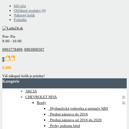
Môj účet
Obľúbené produkty (0)
Nákupný košík
Pokladňa
Pon- Pia
8:00 - 16:00
0903778499
,
0903900507
0
0.00€
Váš nákupný košík je prázdny!
Kategórie
AKCIA
+
-
CHEVROLET NIVA
+
-
Brzdy
Hydraulická jednotka a snímače ABS
Predná náprava do 2016
Predná náprava od 2016 do 2020
Prvky pohonu bŕzd