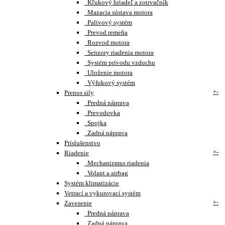
Kľukový hriadeľ a zotrvačník
Mazacia sústava motora
Palivový systém
Prevod remeňa
Rozvod motora
Senzory riadenia motora
Systém prívodu vzduchu
Uloženie motora
Výfukový systém
+
-
Prenos sily
Predná náprava
Prevodovka
Spojka
Zadná náprava
Príslušenstvo
+
-
Riadenie
Mechanizmus riadenia
Volant a airbag
Systém klimatizácie
Vetrací a vykurovací systém
+
-
Zavesenie
Predná náprava
Zadná náprava