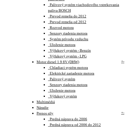
Palivový systém viacbodového vstrekovania
paliva BOSCH
Prevod remeňa do 2012
Prevod remeňa od 2012
Rozvod motora
Senzory riadenia motora
Systém prívodu vzduchu
Uloženie motora
Výfukový systém - Benzín
Výfukový systém - LPG
+
-
Motor diesel 1.9 8V (DHW)
Chladiaci systém motora
Elektrické zariadenie motora
Palivový systém
Senzory riadenia motora
Uloženie motora
Výfukový systém
Multimédiá
Náradie
+
-
Prenos sily
Predná náprava do 2006
Predná náprava od 2006 do 2012