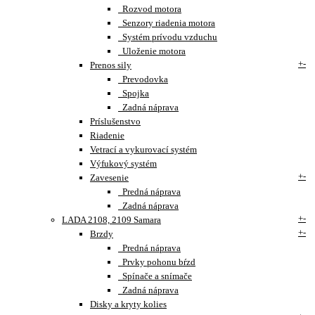
Rozvod motora
Senzory riadenia motora
Systém prívodu vzduchu
Uloženie motora
+
-
Prenos sily
Prevodovka
Spojka
Zadná náprava
Príslušenstvo
Riadenie
Vetrací a vykurovací systém
Výfukový systém
+
-
Zavesenie
Predná náprava
Zadná náprava
+
-
LADA 2108, 2109 Samara
+
-
Brzdy
Predná náprava
Prvky pohonu bŕzd
Spínače a snímače
Zadná náprava
Disky a kryty kolies