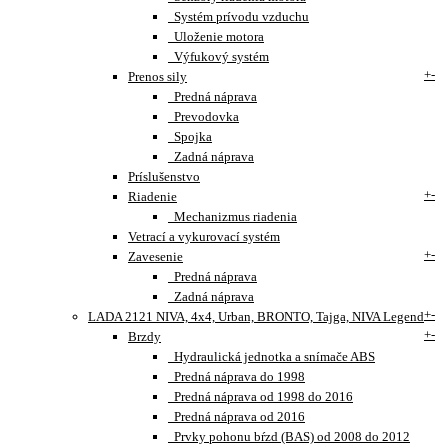
Systém prívodu vzduchu
Uloženie motora
Výfukový systém
+
-
Prenos sily
Predná náprava
Prevodovka
Spojka
Zadná náprava
Príslušenstvo
+
-
Riadenie
Mechanizmus riadenia
Vetrací a vykurovací systém
+
-
Zavesenie
Predná náprava
Zadná náprava
+
-
LADA 2121 NIVA, 4x4, Urban, BRONTO, Tajga, NIVA Legend
+
-
Brzdy
Hydraulická jednotka a snímače ABS
Predná náprava do 1998
Predná náprava od 1998 do 2016
Predná náprava od 2016
Prvky pohonu bŕzd (BAS) od 2008 do 2012