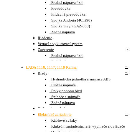
Predná náprava 4x4
Prevodovka
Prídavná prevodovka
Spojka Andoria (4CTi90)
Spojka Steyr (GAZ-560)
Zadná náprava
Riadenie
Vetrací a vykurovací systém
+
-
Zavesenie
Predná náprava 4x4
Zadná náprava
+
-
LADA 1118, 1117, 1119 Kalina
+
-
Brzdy
Hydraulická jednotka a snímače ABS
Predná náprava
Prvky pohonu bŕzd
Spínače a snímače
Zadná náprava
Disky a kryty kolies
+
-
Elektrické zariadenie
Káblové zväzky
Klaksón, zariadenia, relé, vypínače a ovládače