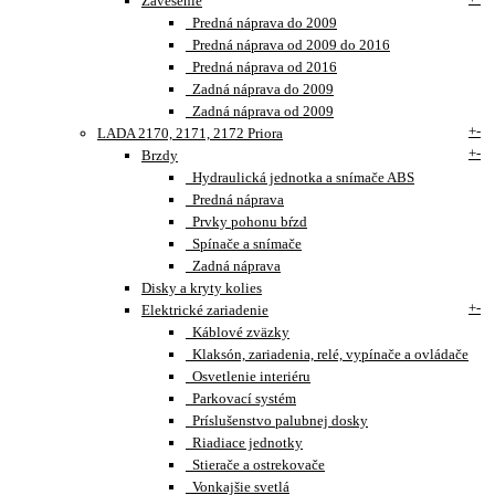
Zavesenie
Predná náprava do 2009
Predná náprava od 2009 do 2016
Predná náprava od 2016
Zadná náprava do 2009
Zadná náprava od 2009
+
-
LADA 2170, 2171, 2172 Priora
+
-
Brzdy
Hydraulická jednotka a snímače ABS
Predná náprava
Prvky pohonu bŕzd
Spínače a snímače
Zadná náprava
Disky a kryty kolies
+
-
Elektrické zariadenie
Káblové zväzky
Klaksón, zariadenia, relé, vypínače a ovládače
Osvetlenie interiéru
Parkovací systém
Príslušenstvo palubnej dosky
Riadiace jednotky
Stierače a ostrekovače
Vonkajšie svetlá