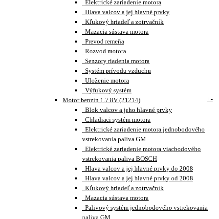
Elektrické zariadenie motora
Hlava valcov a jej hlavné prvky
Kľukový hriadeľ a zotrvačník
Mazacia sústava motora
Prevod remeňa
Rozvod motora
Senzory riadenia motora
Systém prívodu vzduchu
Uloženie motora
Výfukový systém
+
-
Motor benzín 1.7 8V (21214)
Blok valcov a jeho hlavné prvky
Chladiaci systém motora
Elektrické zariadenie motora jednobodového
vstrekovania paliva GM
Elektrické zariadenie motora viacbodového
vstrekovania paliva BOSCH
Hlava valcov a jej hlavné prvky do 2008
Hlava valcov a jej hlavné prvky od 2008
Kľukový hriadeľ a zotrvačník
Mazacia sústava motora
Palivový systém jednobodového vstrekovania
paliva GM