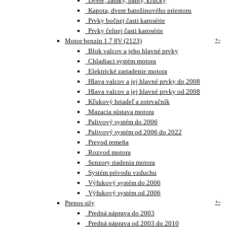
Dvere, zámky, pánty, kľučky
Kapota, dvere batožinového priestoru
Prvky bočnej časti karosérie
Prvky čelnej časti karosérie
+
-
Motor benzín 1.7 8V (2123)
Blok valcov a jeho hlavné prvky
Chladiaci systém motora
Elektrické zariadenie motora
Hlava valcov a jej hlavné prvky do 2008
Hlava valcov a jej hlavné prvky od 2008
Kľukový hriadeľ a zotrvačník
Mazacia sústava motora
Palivový systém do 2006
Palivový systém od 2006 do 2022
Prevod remeňa
Rozvod motora
Senzory riadenia motora
Systém prívodu vzduchu
Výfukový systém do 2006
Výfukový systém od 2006
+
-
Prenos sily
Predná náprava do 2003
Predná náprava od 2003 do 2010