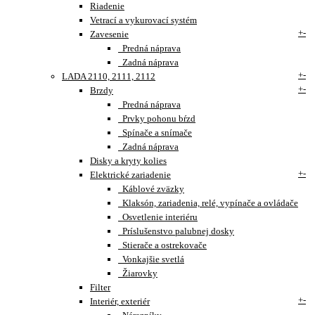
Riadenie
Vetrací a vykurovací systém
+
-
Zavesenie
Predná náprava
Zadná náprava
+
-
LADA 2110, 2111, 2112
+
-
Brzdy
Predná náprava
Prvky pohonu bŕzd
Spínače a snímače
Zadná náprava
Disky a kryty kolies
+
-
Elektrické zariadenie
Káblové zväzky
Klaksón, zariadenia, relé, vypínače a ovládače
Osvetlenie interiéru
Príslušenstvo palubnej dosky
Stierače a ostrekovače
Vonkajšie svetlá
Žiarovky
Filter
+
-
Interiér, exteriér