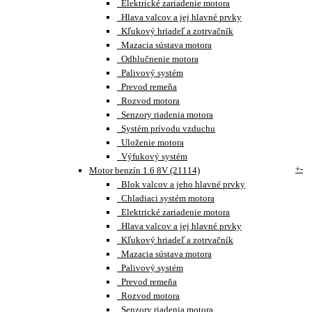
Elektrické zariadenie motora
Hlava valcov a jej hlavné prvky
Kľukový hriadeľ a zotrvačník
Mazacia sústava motora
Odhlučnenie motora
Palivový systém
Prevod remeňa
Rozvod motora
Senzory riadenia motora
Systém prívodu vzduchu
Uloženie motora
Výfukový systém
+
-
Motor benzín 1.6 8V (21114)
Blok valcov a jeho hlavné prvky
Chladiaci systém motora
Elektrické zariadenie motora
Hlava valcov a jej hlavné prvky
Kľukový hriadeľ a zotrvačník
Mazacia sústava motora
Palivový systém
Prevod remeňa
Rozvod motora
Senzory riadenia motora