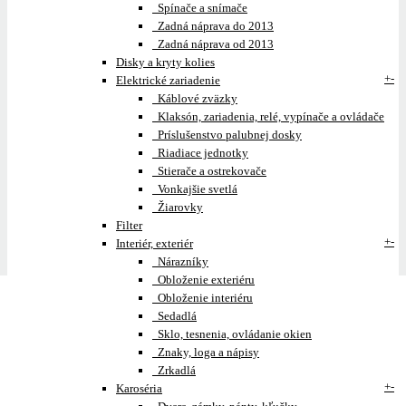
Spínače a snímače
Zadná náprava do 2013
Zadná náprava od 2013
Disky a kryty kolies
+
-
Elektrické zariadenie
Káblové zväzky
Klaksón, zariadenia, relé, vypínače a ovládače
Príslušenstvo palubnej dosky
Riadiace jednotky
Stierače a ostrekovače
Vonkajšie svetlá
Žiarovky
Filter
+
-
Interiér, exteriér
Nárazníky
Obloženie exteriéru
Obloženie interiéru
Sedadlá
Sklo, tesnenia, ovládanie okien
Znaky, loga a nápisy
Zrkadlá
+
-
Karoséria