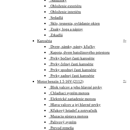
Nárazníky
Obloženie exteriéru
Obloženie interiéru
Sedadlá
Sklo, tesnenia, ovládanie okien
Znaky, loga a nápisy
Zrkadlá
+
-
Karoséria
Dvere, zámky, pánty, kľučky
Kapota, dvere batožinového priestoru
Prvky bočnej časti karosérie
Prvky čelnej časti karosérie
Prvky spodnej časti karosérie
Prvky zadnej časti karosérie
+
-
Motor benzín 1.5 16V (2112)
Blok valcov a jeho hlavné prvky
Chladiaci systém motora
Elektrické zariadenie motora
Hlava valcov a jej hlavné prvky
Kľukový hriadeľ a zotrvačník
Mazacia sústava motora
Palivový systém
Prevod remeňa