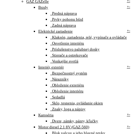
+
-
GAZ GAZelle
+
-
Brzdy
Predná náprava
Prvky pohonu bŕzd
Zadná náprava
+
-
Elektrické zariadenie
Klaksón, zariadenia, relé, vypínače a ovládače
Osvetlenie interiéru
Príslušenstvo palubnej dosky
Stierače a ostrekovače
Vonkajšie svetlá
+
-
Interiér, exteriér
Bezpečnostný systém
Nárazníky
Obloženie exteriéru
Obloženie interiéru
Sedadlá
Sklo, tesnenia, ovládanie okien
Znaky, loga a nápisy
+
-
Karoséria
Dvere, zámky, pánty, kľučky
+
-
Motor diesel 2.1 8V (GAZ-560)
Blok valcov a jeho hlavné prvky