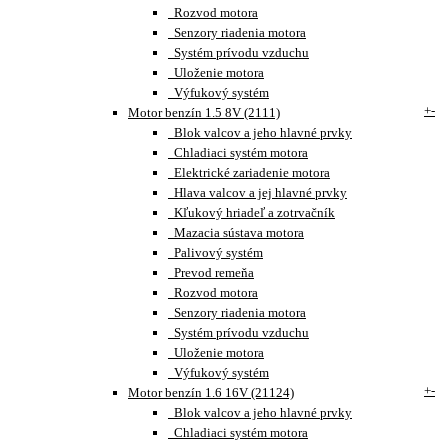
Rozvod motora
Senzory riadenia motora
Systém prívodu vzduchu
Uloženie motora
Výfukový systém
+
-
Motor benzín 1.5 8V (2111)
Blok valcov a jeho hlavné prvky
Chladiaci systém motora
Elektrické zariadenie motora
Hlava valcov a jej hlavné prvky
Kľukový hriadeľ a zotrvačník
Mazacia sústava motora
Palivový systém
Prevod remeňa
Rozvod motora
Senzory riadenia motora
Systém prívodu vzduchu
Uloženie motora
Výfukový systém
+
-
Motor benzín 1.6 16V (21124)
Blok valcov a jeho hlavné prvky
Chladiaci systém motora