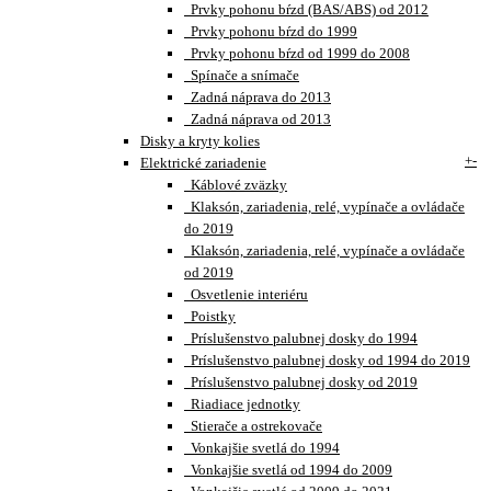
Prvky pohonu bŕzd (BAS/ABS) od 2012
Prvky pohonu bŕzd do 1999
Prvky pohonu bŕzd od 1999 do 2008
Spínače a snímače
Zadná náprava do 2013
Zadná náprava od 2013
Disky a kryty kolies
+
-
Elektrické zariadenie
Káblové zväzky
Klaksón, zariadenia, relé, vypínače a ovládače
do 2019
Klaksón, zariadenia, relé, vypínače a ovládače
od 2019
Osvetlenie interiéru
Poistky
Príslušenstvo palubnej dosky do 1994
Príslušenstvo palubnej dosky od 1994 do 2019
Príslušenstvo palubnej dosky od 2019
Riadiace jednotky
Stierače a ostrekovače
Vonkajšie svetlá do 1994
Vonkajšie svetlá od 1994 do 2009