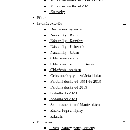
Vonkajšie svetlá od 2009 do 2021
Vonkajšie svetlá od 2021
Žiarovky
Filter
+
-
Interiér, exteriér
Bezpečnostný systém
Nárazníky - Bronto
Nárazníky - Komfort
Nárazníky - Poľovník
Nárazníky - Urban
Obloženie exteriéru
Obloženie exteriéru - Bronto
Obloženie interiéru
Ochranné kryty a izolácia hluku
Palubná doska od 1994 do 2019
Palubná doska od 2019
Sedadlá do 2020
Sedadlá od 2020
Sklo, tesnenia, ovládanie okien
Znaky, loga a nápisy
Zrkadlá
+
-
Karoséria
Dvere, zámky, pánty, kľučky