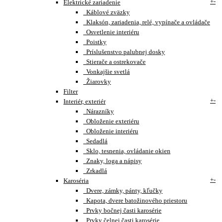
+
-
Elektrické zariadenie
Káblové zväzky
Klaksón, zariadenia, relé, vypínače a ovládače
Osvetlenie interiéru
Poistky
Príslušenstvo palubnej dosky
Stierače a ostrekovače
Vonkajšie svetlá
Žiarovky
Filter
+
-
Interiér, exteriér
Nárazníky
Obloženie exteriéru
Obloženie interiéru
Sedadlá
Sklo, tesnenia, ovládanie okien
Znaky, loga a nápisy
Zrkadlá
+
-
Karoséria
Dvere, zámky, pánty, kľučky
Kapota, dvere batožinového priestoru
Prvky bočnej časti karosérie
Prvky čelnej časti karosérie