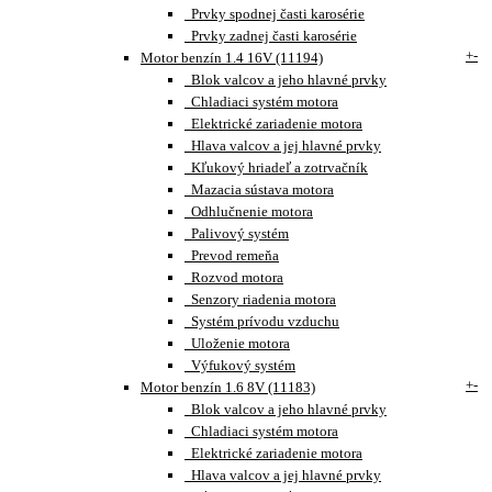
Prvky spodnej časti karosérie
Prvky zadnej časti karosérie
+
-
Motor benzín 1.4 16V (11194)
Blok valcov a jeho hlavné prvky
Chladiaci systém motora
Elektrické zariadenie motora
Hlava valcov a jej hlavné prvky
Kľukový hriadeľ a zotrvačník
Mazacia sústava motora
Odhlučnenie motora
Palivový systém
Prevod remeňa
Rozvod motora
Senzory riadenia motora
Systém prívodu vzduchu
Uloženie motora
Výfukový systém
+
-
Motor benzín 1.6 8V (11183)
Blok valcov a jeho hlavné prvky
Chladiaci systém motora
Elektrické zariadenie motora
Hlava valcov a jej hlavné prvky