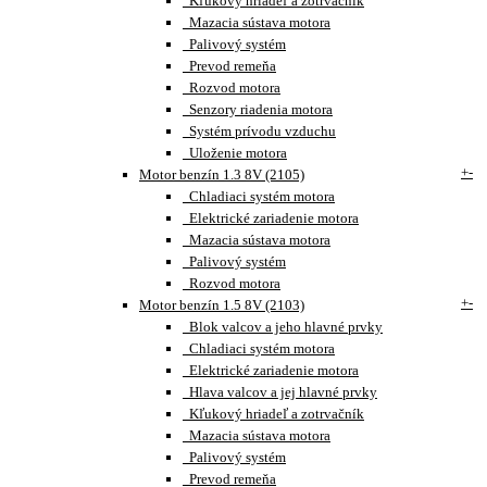
Kľukový hriadeľ a zotrvačník
Mazacia sústava motora
Palivový systém
Prevod remeňa
Rozvod motora
Senzory riadenia motora
Systém prívodu vzduchu
Uloženie motora
+
-
Motor benzín 1.3 8V (2105)
Chladiaci systém motora
Elektrické zariadenie motora
Mazacia sústava motora
Palivový systém
Rozvod motora
+
-
Motor benzín 1.5 8V (2103)
Blok valcov a jeho hlavné prvky
Chladiaci systém motora
Elektrické zariadenie motora
Hlava valcov a jej hlavné prvky
Kľukový hriadeľ a zotrvačník
Mazacia sústava motora
Palivový systém
Prevod remeňa