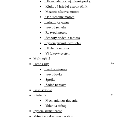
Hlava valcov a jej hlavné prvky
Kľukový hriadeľ a zotrvačník
Mazacia sústava motora
Odhlučnenie motora
Palivový systém
Prevod remeňa
Rozvod motora
Senzory riadenia motora
Systém prívodu vzduchu
Uloženie motora
Výfukový systém
Multimédiá
+
-
Prenos sily
Predná náprava
Prevodovka
Spojka
Zadná náprava
Príslušenstvo
+
-
Riadenie
Mechanizmus riadenia
Volant a airbag
Systém klimatizácie
Vetrací a vykurovací systém