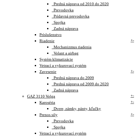
Predná náprava od 2010 do 2020
Prevodovka
Prídavná prevodovka
Spojka
Zadná náprava
Príslušenstvo
+
-
Riadenie
Mechanizmus riadenia
Volant a airbag
Systém klimatizácie
Vetrací a vykurovací systém
+
-
Zavesenie
Predná náprava do 2009
Predná náprava od 2009 do 2020
Zadná náprava
+
-
GAZ 3110 Volga
+
-
Karoséria
Dvere, zámky, pánty, kľučky
+
-
Prenos sily
Prevodovka
Spojka
Vetrací a vykurovací systém