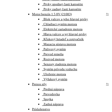
Prvky spodnej časti karosérie
Prvky zadnej časti karosérie
+
-
Motor benzín 1.5 8V (21083)
Blok valcov a jeho hlavné prvky
Chladiaci systém motora
Elektrické zariadenie motora
Hlava valcov a jej hlavné prvky
Kľukový hriadeľ a zotrvačník
Mazacia sústava motora
Palivový systém
Prevod remeňa
Rozvod motora
Senzory riadenia motora
Systém prívodu vzduchu
Uloženie motora
Výfukový systém
+
-
Prenos sily
Predná náprava
Prevodovka
Spojka
Zadná náprava
Príslušenstvo