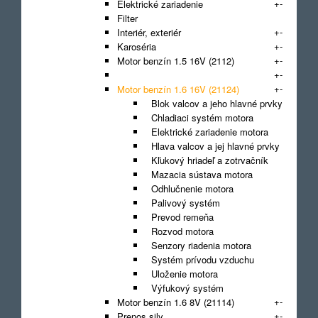
+
-
Elektrické zariadenie
Filter
+
-
Interiér, exteriér
+
-
Karoséria
+
-
Motor benzín 1.5 16V (2112)
+
-
Motor benzín 1.5 8V (2111)
+
-
Motor benzín 1.6 16V (21124)
Blok valcov a jeho hlavné prvky
Chladiaci systém motora
Elektrické zariadenie motora
Hlava valcov a jej hlavné prvky
Kľukový hriadeľ a zotrvačník
Mazacia sústava motora
Odhlučnenie motora
Palivový systém
Prevod remeňa
Rozvod motora
Senzory riadenia motora
Systém prívodu vzduchu
Uloženie motora
Výfukový systém
+
-
Motor benzín 1.6 8V (21114)
+
-
Prenos sily