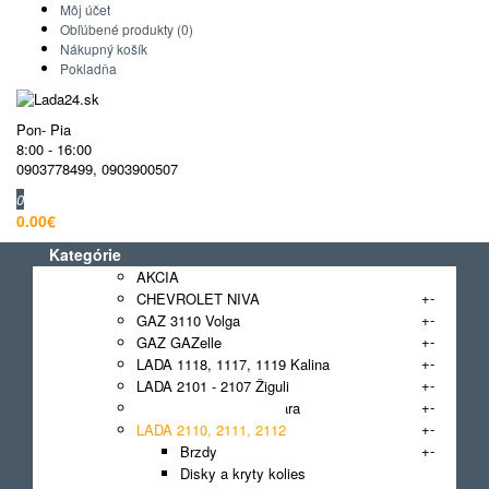
Môj účet
Obľúbené produkty (0)
Nákupný košík
Pokladňa
Pon- Pia
8:00 - 16:00
0903778499
,
0903900507
0
0.00€
Kategórie
AKCIA
+
-
CHEVROLET NIVA
+
-
GAZ 3110 Volga
+
-
GAZ GAZelle
+
-
LADA 1118, 1117, 1119 Kalina
+
-
LADA 2101 - 2107 Žiguli
+
-
LADA 2108, 2109 Samara
+
-
LADA 2110, 2111, 2112
+
-
Brzdy
Disky a kryty kolies