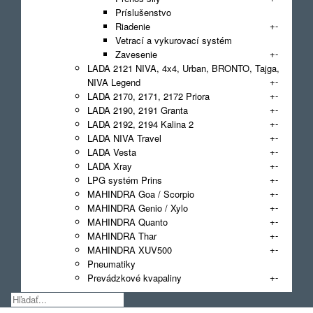
Príslušenstvo
+
-
Riadenie
Vetrací a vykurovací systém
+
-
Zavesenie
LADA 2121 NIVA, 4x4, Urban, BRONTO, Tajga,
+
-
NIVA Legend
+
-
LADA 2170, 2171, 2172 Priora
+
-
LADA 2190, 2191 Granta
+
-
LADA 2192, 2194 Kalina 2
+
-
LADA NIVA Travel
+
-
LADA Vesta
+
-
LADA Xray
+
-
LPG systém Prins
+
-
MAHINDRA Goa / Scorpio
+
-
MAHINDRA Genio / Xylo
+
-
MAHINDRA Quanto
+
-
MAHINDRA Thar
+
-
MAHINDRA XUV500
Pneumatiky
+
-
Prevádzkové kvapaliny