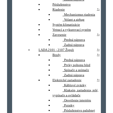
Príslušenstvo
+
-
Riadenie
Mechanizmus riadenia
Volant a airbag
Systém klimatizácie
Vetrací a vykurovací systém
+
-
Zavesenie
Predná náprava
Zadná náprava
+
-
LADA 2101 - 2107 Žiguli
+
-
Brzdy
Predná náprava
Prvky pohonu bŕzd
Spínače a snímače
Zadná náprava
+
-
Elektrické zariadenie
Káblové zväzky
Klaksón, zariadenia, relé,
vypínače a ovládače
Osvetlenie interiéru
Poistky
Príslušenstvo palubnej