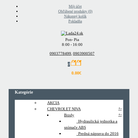
Môj účet
Obľúbené produkty (0)
Nákupný košík
Pokladňa
Pon- Pia
8:00 - 16:00
0903778499
,
0903900507
0
0.00€
Kategórie
AKCIA
+
-
CHEVROLET NIVA
+
-
Brzdy
Hydraulická jednotka a
snímače ABS
Predná náprava do 2016