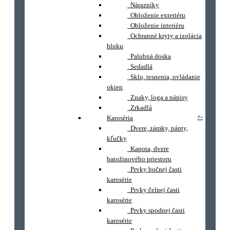
Nárazníky
Obloženie exteriéru
Obloženie interiéru
Ochranné kryty a izolácia
hluku
Palubná doska
Sedadlá
Sklo, tesnenia, ovládanie
okien
Znaky, loga a nápisy
Zrkadlá
+
-
Karoséria
Dvere, zámky, pánty,
kľučky
Kapota, dvere
batožinového priestoru
Prvky bočnej časti
karosérie
Prvky čelnej časti
karosérie
Prvky spodnej časti
karosérie