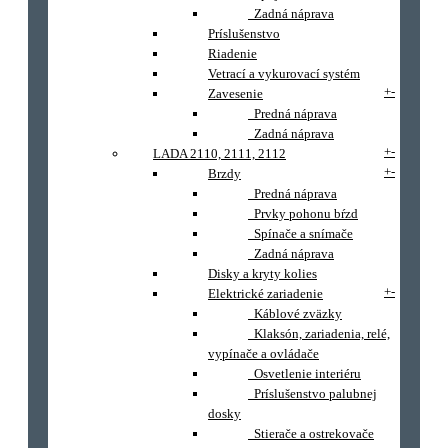
Zadná náprava
Príslušenstvo
Riadenie
Vetrací a vykurovací systém
+
-
Zavesenie
Predná náprava
Zadná náprava
+
-
LADA 2110, 2111, 2112
+
-
Brzdy
Predná náprava
Prvky pohonu bŕzd
Spínače a snímače
Zadná náprava
Disky a kryty kolies
+
-
Elektrické zariadenie
Káblové zväzky
Klaksón, zariadenia, relé,
vypínače a ovládače
Osvetlenie interiéru
Príslušenstvo palubnej
dosky
Stierače a ostrekovače