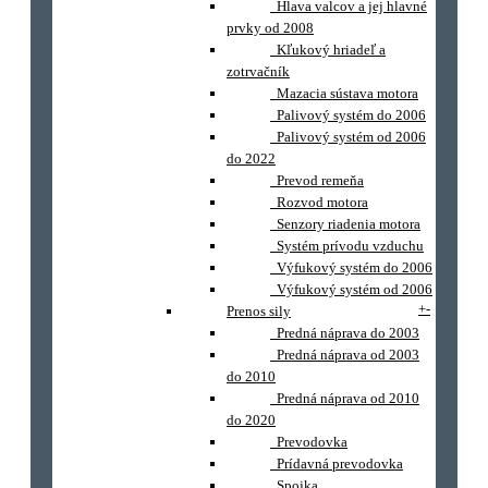
Hlava valcov a jej hlavné
prvky od 2008
Kľukový hriadeľ a
zotrvačník
Mazacia sústava motora
Palivový systém do 2006
Palivový systém od 2006
do 2022
Prevod remeňa
Rozvod motora
Senzory riadenia motora
Systém prívodu vzduchu
Výfukový systém do 2006
Výfukový systém od 2006
+
-
Prenos sily
Predná náprava do 2003
Predná náprava od 2003
do 2010
Predná náprava od 2010
do 2020
Prevodovka
Prídavná prevodovka
Spojka