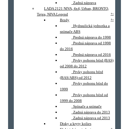
Zadná náprava
LADA 2121 NIVA, 4x4, Urban, BRONTO,
+
-
Tajga, NIVA Legend
+
-
Brzdy
Hydraulická jednotka a
snímače ABS
Predná náprava do 1998
Predná náprava od 1998
do 2016
Predná náprava od 2016
Prvky pohonu bŕzd (BAS)
od 2008 do 2012
Prvky pohonu bŕzd
(BAS/ABS) od 2012
Prvky pohonu bŕzd do
1999
Prvky pohonu bŕzd od
1999 do 2008
Spínače a snímače
Zadná náprava do 2013
Zadná náprava od 2013
Disky a kryty kolies
+
-