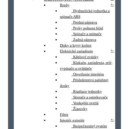
+
-
Brzdy
Hydraulická jednotka a
snímače ABS
Predná náprava
Prvky pohonu bŕzd
Spínače a snímače
Zadná náprava
Disky a kryty kolies
+
-
Elektrické zariadenie
Káblové zväzky
Klaksón, zariadenia, relé,
vypínače a ovládače
Osvetlenie interiéru
Príslušenstvo palubnej
dosky
Riadiace jednotky
Stierače a ostrekovače
Vonkajšie svetlá
Žiarovky
Filter
+
-
Interiér, exteriér
Bezpečnostný systém