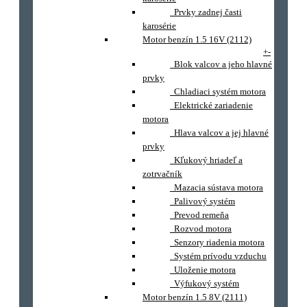
Prvky zadnej časti
karosérie
Motor benzín 1.5 16V (2112)
+
-
Blok valcov a jeho hlavné
prvky
Chladiaci systém motora
Elektrické zariadenie
motora
Hlava valcov a jej hlavné
prvky
Kľukový hriadeľ a
zotrvačník
Mazacia sústava motora
Palivový systém
Prevod remeňa
Rozvod motora
Senzory riadenia motora
Systém prívodu vzduchu
Uloženie motora
Výfukový systém
Motor benzín 1.5 8V (2111)