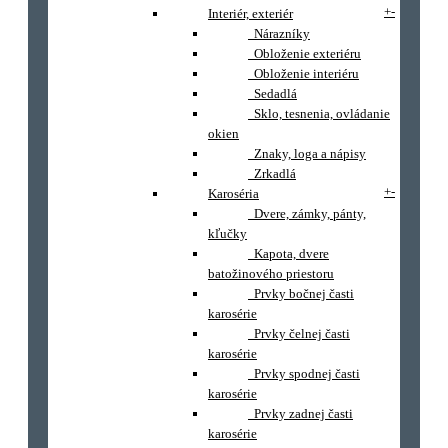
+
-
Interiér, exteriér
Nárazníky
Obloženie exteriéru
Obloženie interiéru
Sedadlá
Sklo, tesnenia, ovládanie
okien
Znaky, loga a nápisy
Zrkadlá
+
-
Karoséria
Dvere, zámky, pánty,
kľučky
Kapota, dvere
batožinového priestoru
Prvky bočnej časti
karosérie
Prvky čelnej časti
karosérie
Prvky spodnej časti
karosérie
Prvky zadnej časti
karosérie