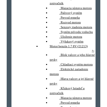
zotrvačník
Mazacia sústava motora
Palivový systém
Prevod remeňa
Rozvod motora
Senzory riadenia motora
Systém prívodu vzduchu
Uloženie motora
Výfukový systém
Motor benzín 1.7 8V (21213)
+
-
Blok valcov a jeho hlavné
prvky
Chladiaci systém motora
Elektrické zariadenie
motora
Hlava valcov a jej hlavné
prvky
Kľukový hriadeľ a
zotrvačník
Mazacia sústava motora
Prevod remeňa