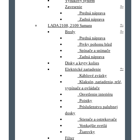
Výfukový systém
+
-
Zavesenie
Predná náprava
Zadná náprava
+
-
LADA 2108, 2109 Samara
+
-
Brzdy
Predná náprava
Prvky pohonu bŕzd
Spínače a snímače
Zadná náprava
Disky a kryty kolies
+
-
Elektrické zariadenie
Káblové zväzky
Klaksón, zariadenia, relé,
vypínače a ovládače
Osvetlenie interiéru
Poistky
Príslušenstvo palubnej
dosky
Stierače a ostrekovače
Vonkajšie svetlá
Žiarovky
Filter