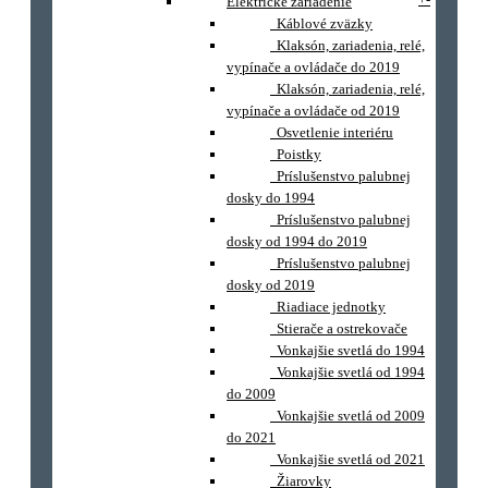
Elektrické zariadenie
Káblové zväzky
Klaksón, zariadenia, relé,
vypínače a ovládače do 2019
Klaksón, zariadenia, relé,
vypínače a ovládače od 2019
Osvetlenie interiéru
Poistky
Príslušenstvo palubnej
dosky do 1994
Príslušenstvo palubnej
dosky od 1994 do 2019
Príslušenstvo palubnej
dosky od 2019
Riadiace jednotky
Stierače a ostrekovače
Vonkajšie svetlá do 1994
Vonkajšie svetlá od 1994
do 2009
Vonkajšie svetlá od 2009
do 2021
Vonkajšie svetlá od 2021
Žiarovky