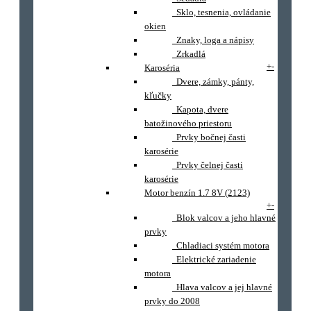
Sklo, tesnenia, ovládanie
okien
Znaky, loga a nápisy
Zrkadlá
+
-
Karoséria
Dvere, zámky, pánty,
kľučky
Kapota, dvere
batožinového priestoru
Prvky bočnej časti
karosérie
Prvky čelnej časti
karosérie
Motor benzín 1.7 8V (2123)
+
-
Blok valcov a jeho hlavné
prvky
Chladiaci systém motora
Elektrické zariadenie
motora
Hlava valcov a jej hlavné
prvky do 2008