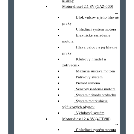
kľučky
Motor diesel 2.1 8V (GAZ-560)
+
-
Blok valcov a jeho hlavné
prvky
Chladiaci systém motora
Elektrické zariadenie
motora
Hlava valcov a jej hlavné
prvky
Kľukový hriadeľ a
zotrvačník
Mazacia sústava motora
Palivový systém
Prevod remeňa
Senzory riadenia motora
Systém prívodu vzduchu
Systém recirkulácie
výfukových plynov
Výfukový systém
Motor diesel 2.4 8V (4CTi90)
+
-
Chladiaci systém motora