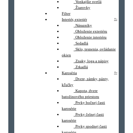
Vonkajšie svetlá
Žiarovky
Filter
+
-
Interiér, exteriér
Nárazníky
Obloženie exteriéru
Obloženie interiéru
Sedadlá
Sklo, tesnenia, ovládanie
okien
Znaky, loga a nápisy
Zrkadlá
+
-
Karoséria
Dvere, zámky, pánty,
kľučky
Kapota, dvere
batožinového priestoru
Prvky bočnej časti
karosérie
Prvky čelnej časti
karosérie
Prvky spodnej časti
karosérie