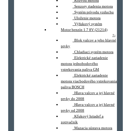
Rozvod motora
Senzory riadenia motora
Systém prívodu vzduchu
Uloženie motora
Výfukový systém
Motor benzín 1.7 8V (21214)
+
-
Blok valcov a jeho hlavné
prvky
Chladiaci systém motora
Elektrické zariadenie
motora jednobodového
vstrekovania paliva GM
Elektrické zariadenie
motora viacbodového vstrekovania
paliva BOSCH
Hlava valcov a jej hlavné
prvky do 2008
Hlava valcov a jej hlavné
prvky od 2008
Kľukový hriadeľ a
zotrvačník
Mazacia sústava motora