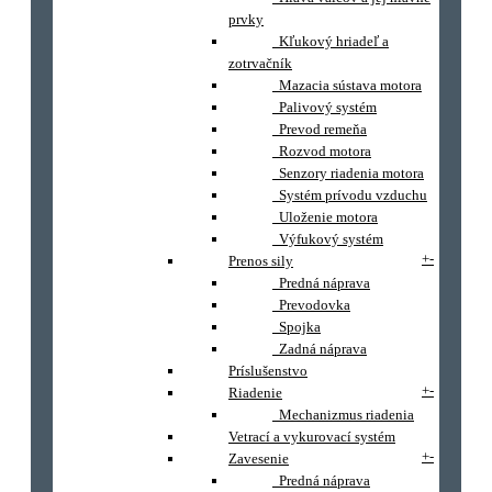
prvky
Kľukový hriadeľ a
zotrvačník
Mazacia sústava motora
Palivový systém
Prevod remeňa
Rozvod motora
Senzory riadenia motora
Systém prívodu vzduchu
Uloženie motora
Výfukový systém
+
-
Prenos sily
Predná náprava
Prevodovka
Spojka
Zadná náprava
Príslušenstvo
+
-
Riadenie
Mechanizmus riadenia
Vetrací a vykurovací systém
+
-
Zavesenie
Predná náprava