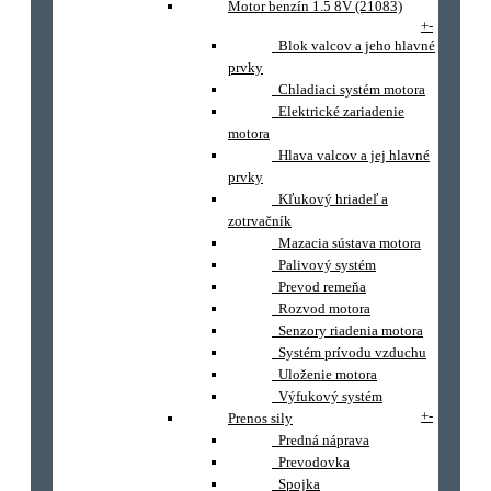
Motor benzín 1.5 8V (21083)
+
-
Blok valcov a jeho hlavné
prvky
Chladiaci systém motora
Elektrické zariadenie
motora
Hlava valcov a jej hlavné
prvky
Kľukový hriadeľ a
zotrvačník
Mazacia sústava motora
Palivový systém
Prevod remeňa
Rozvod motora
Senzory riadenia motora
Systém prívodu vzduchu
Uloženie motora
Výfukový systém
+
-
Prenos sily
Predná náprava
Prevodovka
Spojka