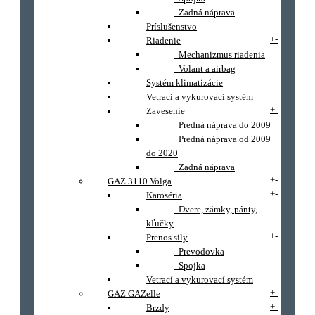
Zadná náprava
Príslušenstvo
+
-
Riadenie
Mechanizmus riadenia
Volant a airbag
Systém klimatizácie
Vetrací a vykurovací systém
+
-
Zavesenie
Predná náprava do 2009
Predná náprava od 2009
do 2020
Zadná náprava
+
-
GAZ 3110 Volga
+
-
Karoséria
Dvere, zámky, pánty,
kľučky
+
-
Prenos sily
Prevodovka
Spojka
Vetrací a vykurovací systém
+
-
GAZ GAZelle
+
-
Brzdy