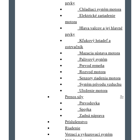
prvky
Chladiaci systém motora
Elektrické zariadenie
motora
Hlava valcov a jej hlavné
prvky
Kľukový hriadeľ a
zotrvačník
Mazacia sústava motora
Palivový systém
Prevod remeňa
Rozvod motora
Senzory riadenia motora
Systém prívodu vzduchu
Uloženie motora
+
-
Prenos sily
Prevodovka
Spojka
Zadná náprava
Príslušenstvo
Riadenie
Vetrací a vykurovací systém