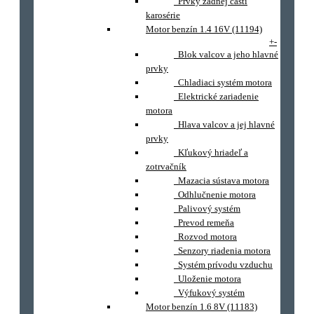
Prvky zadnej časti
karosérie
Motor benzín 1.4 16V (11194)
+
-
Blok valcov a jeho hlavné
prvky
Chladiaci systém motora
Elektrické zariadenie
motora
Hlava valcov a jej hlavné
prvky
Kľukový hriadeľ a
zotrvačník
Mazacia sústava motora
Odhlučnenie motora
Palivový systém
Prevod remeňa
Rozvod motora
Senzory riadenia motora
Systém prívodu vzduchu
Uloženie motora
Výfukový systém
Motor benzín 1.6 8V (11183)