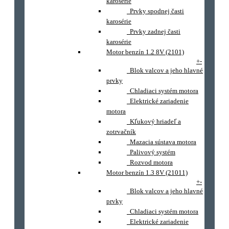
karosérie
Prvky spodnej časti
karosérie
Prvky zadnej časti
karosérie
Motor benzín 1.2 8V (2101)
+
-
Blok valcov a jeho hlavné
prvky
Chladiaci systém motora
Elektrické zariadenie
motora
Kľukový hriadeľ a
zotrvačník
Mazacia sústava motora
Palivový systém
Rozvod motora
Motor benzín 1.3 8V (21011)
+
-
Blok valcov a jeho hlavné
prvky
Chladiaci systém motora
Elektrické zariadenie