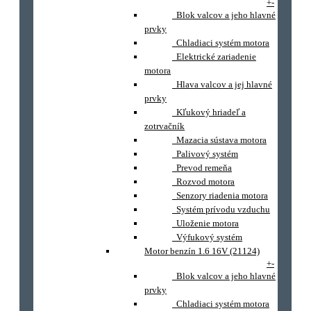
+
-
Blok valcov a jeho hlavné
prvky
Chladiaci systém motora
Elektrické zariadenie
motora
Hlava valcov a jej hlavné
prvky
Kľukový hriadeľ a
zotrvačník
Mazacia sústava motora
Palivový systém
Prevod remeňa
Rozvod motora
Senzory riadenia motora
Systém prívodu vzduchu
Uloženie motora
Výfukový systém
Motor benzín 1.6 16V (21124)
+
-
Blok valcov a jeho hlavné
prvky
Chladiaci systém motora