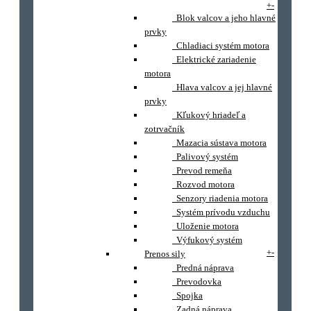
+
-
Blok valcov a jeho hlavné
prvky
Chladiaci systém motora
Elektrické zariadenie
motora
Hlava valcov a jej hlavné
prvky
Kľukový hriadeľ a
zotrvačník
Mazacia sústava motora
Palivový systém
Prevod remeňa
Rozvod motora
Senzory riadenia motora
Systém prívodu vzduchu
Uloženie motora
Výfukový systém
+
-
Prenos sily
Predná náprava
Prevodovka
Spojka
Zadná náprava