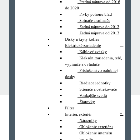
Predná náprava od 2016
do 2020
Prvky pohonu bŕzd
Spínače a snímače
Zadná náprava do 2013
Zadná náprava od 2013
Disky a kryty kolies
+
-
Elektrické zariadenie
Káblové zväzky
Klaksón, zariadenia, relé,
vypínače a ovládače
Príslušenstvo palubnej
dosky
Riadiace jednotky
Stierače a ostrekovače
Vonkajšie svetlá
Žiarovky
Filter
+
-
Interiér, exteriér
Nárazníky
Obloženie exteriéru
Obloženie interiéru
Sedadlá