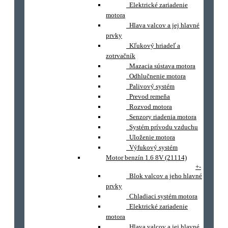
Elektrické zariadenie
motora
Hlava valcov a jej hlavné
prvky
Kľukový hriadeľ a
zotrvačník
Mazacia sústava motora
Odhlučnenie motora
Palivový systém
Prevod remeňa
Rozvod motora
Senzory riadenia motora
Systém prívodu vzduchu
Uloženie motora
Výfukový systém
Motor benzín 1.6 8V (21114)
+
-
Blok valcov a jeho hlavné
prvky
Chladiaci systém motora
Elektrické zariadenie
motora
Hlava valcov a jej hlavné