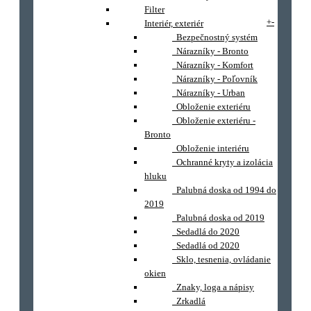
Filter
+
-
Interiér, exteriér
Bezpečnostný systém
Nárazníky - Bronto
Nárazníky - Komfort
Nárazníky - Poľovník
Nárazníky - Urban
Obloženie exteriéru
Obloženie exteriéru -
Bronto
Obloženie interiéru
Ochranné kryty a izolácia
hluku
Palubná doska od 1994 do
2019
Palubná doska od 2019
Sedadlá do 2020
Sedadlá od 2020
Sklo, tesnenia, ovládanie
okien
Znaky, loga a nápisy
Zrkadlá