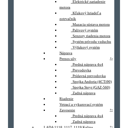
Elektrické zariadenie
motora
Kľukový hriadeľ a
zotrvačník
Mazacia sústava motora
Palivový systém
Senzory riadenia motora
Systém prívodu vzduchu
Výfukový systém
Náprava
+
-
Prenos sily
Predná náprava 4x4
Prevodovka
Prídavná prevodovka
Spojka Andoria (4CTi90)
Spojka Steyr (GAZ-560)
Zadná náprava
Riadenie
Vetrací a vykurovací systém
+
-
Zavesenie
Predná náprava 4x4
Zadná náprava
+
-
LADA 1118, 1117, 1119 Kalina