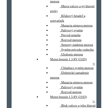
motora
Hlava valcov a jej hlavné
prvky
Kľukový hriadeľ a
zotrvačník
Mazacia sústava motora
Palivový systém
Prevod remeňa
Rozvod motora
Senzory riadenia motora
Systém prívodu vzduchu
Uloženie motora
Motor benzín 1.3 8V (2105)
+
-
Chladiaci systém motora
Elektrické zariadenie
motora
Mazacia sústava motora
Palivový systém
Rozvod motora
Motor benzín 1.5 8V (2103)
+
-
Blok valcov a jeho hlavné