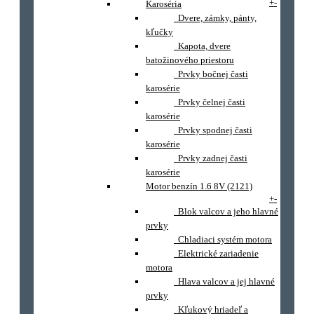
+
-
Karoséria
Dvere, zámky, pánty,
kľučky
Kapota, dvere
batožinového priestoru
Prvky bočnej časti
karosérie
Prvky čelnej časti
karosérie
Prvky spodnej časti
karosérie
Prvky zadnej časti
karosérie
Motor benzín 1.6 8V (2121)
+
-
Blok valcov a jeho hlavné
prvky
Chladiaci systém motora
Elektrické zariadenie
motora
Hlava valcov a jej hlavné
prvky
Kľukový hriadeľ a