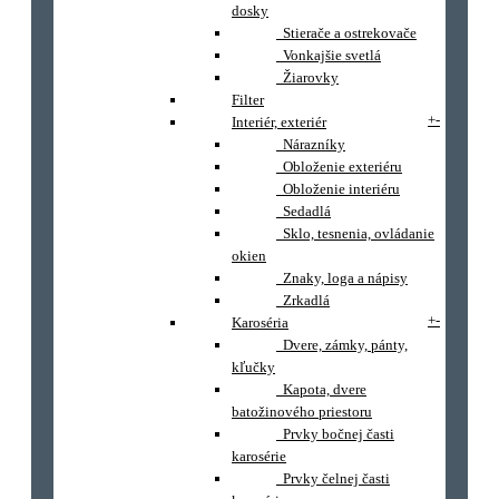
dosky
Stierače a ostrekovače
Vonkajšie svetlá
Žiarovky
Filter
+
-
Interiér, exteriér
Nárazníky
Obloženie exteriéru
Obloženie interiéru
Sedadlá
Sklo, tesnenia, ovládanie
okien
Znaky, loga a nápisy
Zrkadlá
+
-
Karoséria
Dvere, zámky, pánty,
kľučky
Kapota, dvere
batožinového priestoru
Prvky bočnej časti
karosérie
Prvky čelnej časti