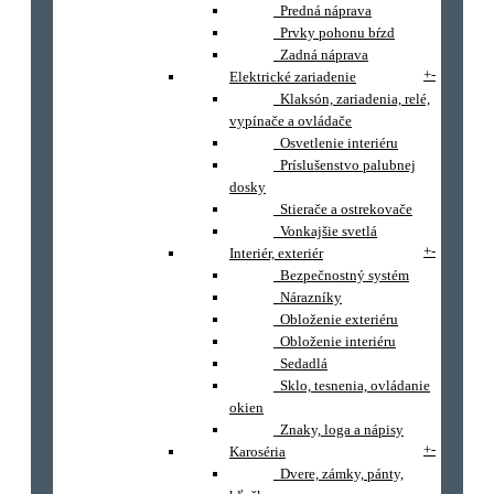
Predná náprava
Prvky pohonu bŕzd
Zadná náprava
+
-
Elektrické zariadenie
Klaksón, zariadenia, relé,
vypínače a ovládače
Osvetlenie interiéru
Príslušenstvo palubnej
dosky
Stierače a ostrekovače
Vonkajšie svetlá
+
-
Interiér, exteriér
Bezpečnostný systém
Nárazníky
Obloženie exteriéru
Obloženie interiéru
Sedadlá
Sklo, tesnenia, ovládanie
okien
Znaky, loga a nápisy
+
-
Karoséria
Dvere, zámky, pánty,