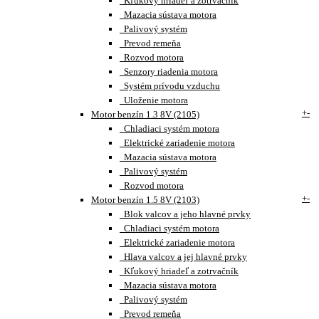
Kľukový hriadeľ a zotrvačník
Mazacia sústava motora
Palivový systém
Prevod remeňa
Rozvod motora
Senzory riadenia motora
Systém prívodu vzduchu
Uloženie motora
+
-
Motor benzín 1.3 8V (2105)
Chladiaci systém motora
Elektrické zariadenie motora
Mazacia sústava motora
Palivový systém
Rozvod motora
+
-
Motor benzín 1.5 8V (2103)
Blok valcov a jeho hlavné prvky
Chladiaci systém motora
Elektrické zariadenie motora
Hlava valcov a jej hlavné prvky
Kľukový hriadeľ a zotrvačník
Mazacia sústava motora
Palivový systém
Prevod remeňa