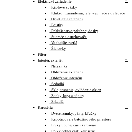
+
-
Elektrické zariadenie
Káblové zväzky
Klaksón, zariadenia, relé, vypínače a ovládače
Osvetlenie interiéru
Poistky
Príslušenstvo palubnej dosky
Stierače a ostrekovače
Vonkajšie svetlá
Žiarovky
Filter
+
-
Interiér, exteriér
Nárazníky
Obloženie exteriéru
Obloženie interiéru
Sedadlá
Sklo, tesnenia, ovládanie okien
Znaky, loga a nápisy
Zrkadlá
+
-
Karoséria
Dvere, zámky, pánty, kľučky
Kapota, dvere batožinového priestoru
Prvky bočnej časti karosérie
Prvky čelnej časti karosérie