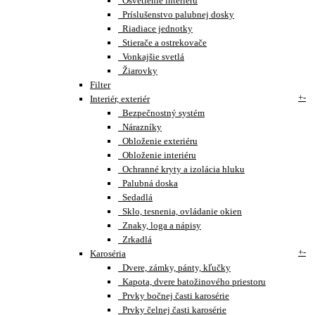
Osvetlenie interiéru
Príslušenstvo palubnej dosky
Riadiace jednotky
Stierače a ostrekovače
Vonkajšie svetlá
Žiarovky
Filter
+
-
Interiér, exteriér
Bezpečnostný systém
Nárazníky
Obloženie exteriéru
Obloženie interiéru
Ochranné kryty a izolácia hluku
Palubná doska
Sedadlá
Sklo, tesnenia, ovládanie okien
Znaky, loga a nápisy
Zrkadlá
+
-
Karoséria
Dvere, zámky, pánty, kľučky
Kapota, dvere batožinového priestoru
Prvky bočnej časti karosérie
Prvky čelnej časti karosérie