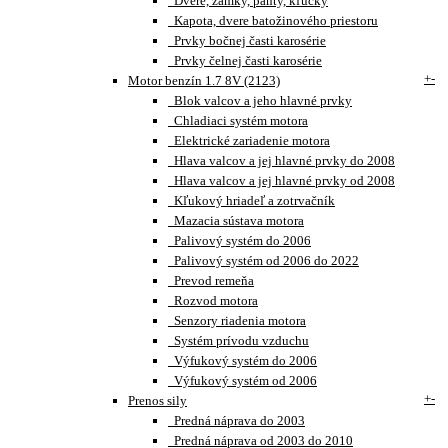
Dvere, zámky, pánty, kľučky
Kapota, dvere batožinového priestoru
Prvky bočnej časti karosérie
Prvky čelnej časti karosérie
+
-
Motor benzín 1.7 8V (2123)
Blok valcov a jeho hlavné prvky
Chladiaci systém motora
Elektrické zariadenie motora
Hlava valcov a jej hlavné prvky do 2008
Hlava valcov a jej hlavné prvky od 2008
Kľukový hriadeľ a zotrvačník
Mazacia sústava motora
Palivový systém do 2006
Palivový systém od 2006 do 2022
Prevod remeňa
Rozvod motora
Senzory riadenia motora
Systém prívodu vzduchu
Výfukový systém do 2006
Výfukový systém od 2006
+
-
Prenos sily
Predná náprava do 2003
Predná náprava od 2003 do 2010