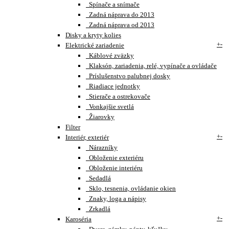
Spínače a snímače
Zadná náprava do 2013
Zadná náprava od 2013
Disky a kryty kolies
+
-
Elektrické zariadenie
Káblové zväzky
Klaksón, zariadenia, relé, vypínače a ovládače
Príslušenstvo palubnej dosky
Riadiace jednotky
Stierače a ostrekovače
Vonkajšie svetlá
Žiarovky
Filter
+
-
Interiér, exteriér
Nárazníky
Obloženie exteriéru
Obloženie interiéru
Sedadlá
Sklo, tesnenia, ovládanie okien
Znaky, loga a nápisy
Zrkadlá
+
-
Karoséria