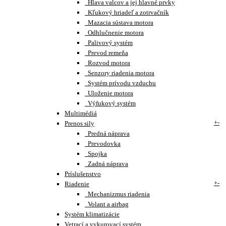
Hlava valcov a jej hlavné prvky
Kľukový hriadeľ a zotrvačník
Mazacia sústava motora
Odhlučnenie motora
Palivový systém
Prevod remeňa
Rozvod motora
Senzory riadenia motora
Systém prívodu vzduchu
Uloženie motora
Výfukový systém
Multimédiá
+
-
Prenos sily
Predná náprava
Prevodovka
Spojka
Zadná náprava
Príslušenstvo
+
-
Riadenie
Mechanizmus riadenia
Volant a airbag
Systém klimatizácie
Vetrací a vykurovací systém