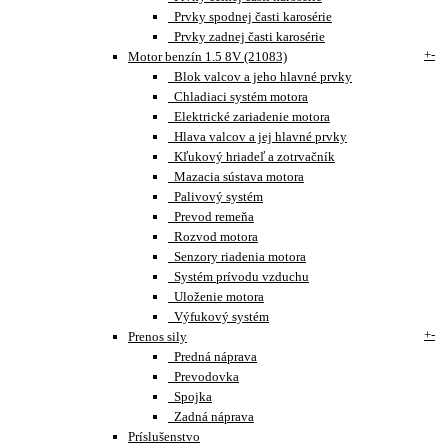
Prvky spodnej časti karosérie
Prvky zadnej časti karosérie
+
-
Motor benzín 1.5 8V (21083)
Blok valcov a jeho hlavné prvky
Chladiaci systém motora
Elektrické zariadenie motora
Hlava valcov a jej hlavné prvky
Kľukový hriadeľ a zotrvačník
Mazacia sústava motora
Palivový systém
Prevod remeňa
Rozvod motora
Senzory riadenia motora
Systém prívodu vzduchu
Uloženie motora
Výfukový systém
+
-
Prenos sily
Predná náprava
Prevodovka
Spojka
Zadná náprava
Príslušenstvo