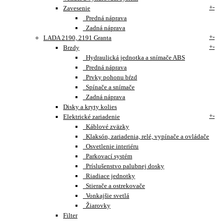
+
-
Zavesenie
Predná náprava
Zadná náprava
+
-
LADA 2190, 2191 Granta
+
-
Brzdy
Hydraulická jednotka a snímače ABS
Predná náprava
Prvky pohonu bŕzd
Spínače a snímače
Zadná náprava
Disky a kryty kolies
+
-
Elektrické zariadenie
Káblové zväzky
Klaksón, zariadenia, relé, vypínače a ovládače
Osvetlenie interiéru
Parkovací systém
Príslušenstvo palubnej dosky
Riadiace jednotky
Stierače a ostrekovače
Vonkajšie svetlá
Žiarovky
Filter