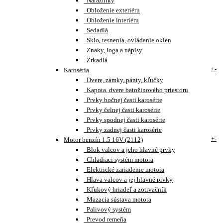
Nárazníky
Obloženie exteriéru
Obloženie interiéru
Sedadlá
Sklo, tesnenia, ovládanie okien
Znaky, loga a nápisy
Zrkadlá
+
-
Karoséria
Dvere, zámky, pánty, kľučky
Kapota, dvere batožinového priestoru
Prvky bočnej časti karosérie
Prvky čelnej časti karosérie
Prvky spodnej časti karosérie
Prvky zadnej časti karosérie
+
-
Motor benzín 1.5 16V (2112)
Blok valcov a jeho hlavné prvky
Chladiaci systém motora
Elektrické zariadenie motora
Hlava valcov a jej hlavné prvky
Kľukový hriadeľ a zotrvačník
Mazacia sústava motora
Palivový systém
Prevod remeňa