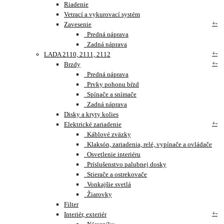
Riadenie
Vetrací a vykurovací systém
+
-
Zavesenie
Predná náprava
Zadná náprava
+
-
LADA 2110, 2111, 2112
+
-
Brzdy
Predná náprava
Prvky pohonu bŕzd
Spínače a snímače
Zadná náprava
Disky a kryty kolies
+
-
Elektrické zariadenie
Káblové zväzky
Klaksón, zariadenia, relé, vypínače a ovládače
Osvetlenie interiéru
Príslušenstvo palubnej dosky
Stierače a ostrekovače
Vonkajšie svetlá
Žiarovky
Filter
+
-
Interiér, exteriér