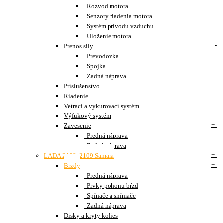
Rozvod motora
Senzory riadenia motora
Systém prívodu vzduchu
Uloženie motora
+
-
Prenos sily
Prevodovka
Spojka
Zadná náprava
Príslušenstvo
Riadenie
Vetrací a vykurovací systém
Výfukový systém
+
-
Zavesenie
Predná náprava
Zadná náprava
+
-
LADA 2108, 2109 Samara
+
-
Brzdy
Predná náprava
Prvky pohonu bŕzd
Spínače a snímače
Zadná náprava
Disky a kryty kolies