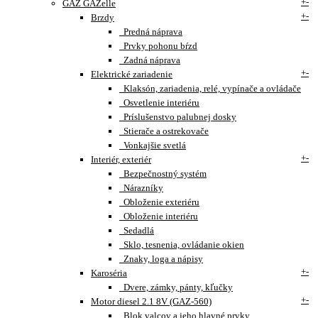
+
-
GAZ GAZelle
+
-
Brzdy
Predná náprava
Prvky pohonu bŕzd
Zadná náprava
+
-
Elektrické zariadenie
Klaksón, zariadenia, relé, vypínače a ovládače
Osvetlenie interiéru
Príslušenstvo palubnej dosky
Stierače a ostrekovače
Vonkajšie svetlá
+
-
Interiér, exteriér
Bezpečnostný systém
Nárazníky
Obloženie exteriéru
Obloženie interiéru
Sedadlá
Sklo, tesnenia, ovládanie okien
Znaky, loga a nápisy
+
-
Karoséria
Dvere, zámky, pánty, kľučky
+
-
Motor diesel 2.1 8V (GAZ-560)
Blok valcov a jeho hlavné prvky