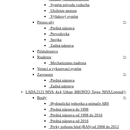
Systém prívodu vzduchu
Uloženie motora
Výfukový systém
+
-
Prenos sily
Predná náprava
Prevodovka
Spojka
Zadná náprava
Príslušenstvo
+
-
Riadenie
Mechanizmus riadenia
Vetrací a vykurovací systém
+
-
Zavesenie
Predná náprava
Zadná náprava
+
-
LADA 2121 NIVA, 4x4, Urban, BRONTO, Tajga, NIVA Legend
+
-
Brzdy
Hydraulická jednotka a snímače ABS
Predná náprava do 1998
Predná náprava od 1998 do 2016
Predná náprava od 2016
Prvky pohonu bŕzd (BAS) od 2008 do 2012