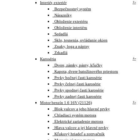
+
-
Interiér, exteriér
Bezpečnostný systém
Nárazníky
Obloženie exteriéru
Obloženie interiéru
Sedadlá
Sklo, tesnenia, ovládanie okien
Znaky, loga a nápisy
Zrkadlá
+
-
Karoséria
Dvere, zámky, pánty, kľučky
Kapota, dvere batožinového priestoru
Prvky bočnej časti karosérie
Prvky čelnej časti karosérie
Prvky spodnej časti karosérie
Prvky zadnej časti karosérie
+
-
Motor benzín 1.6 16V (21126)
Blok valcov a jeho hlavné prvky
Chladiaci systém motora
Elektrické zariadenie motora
Hlava valcov a jej hlavné prvky
Kľukový hriadeľ a zotrvačník