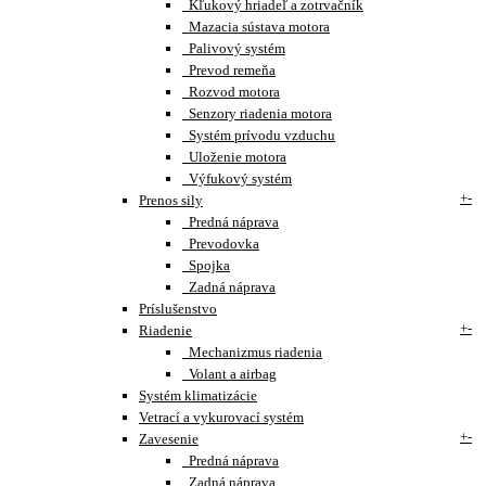
Kľukový hriadeľ a zotrvačník
Mazacia sústava motora
Palivový systém
Prevod remeňa
Rozvod motora
Senzory riadenia motora
Systém prívodu vzduchu
Uloženie motora
Výfukový systém
+
-
Prenos sily
Predná náprava
Prevodovka
Spojka
Zadná náprava
Príslušenstvo
+
-
Riadenie
Mechanizmus riadenia
Volant a airbag
Systém klimatizácie
Vetrací a vykurovací systém
+
-
Zavesenie
Predná náprava
Zadná náprava