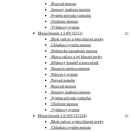
Rozvod motora
Senzory riadenia motora
Systém prívodu vzduchu
Uloženie motora
Výfukový systém
+
-
Motor benzín 1.5 8V (2111)
Blok valcov a jeho hlavné prvky
Chladiaci systém motora
Elektrické zariadenie motora
Hlava valcov a jej hlavné prvky
Kľukový hriadeľ a zotrvačník
Mazacia sústava motora
Palivový systém
Prevod remeňa
Rozvod motora
Senzory riadenia motora
Systém prívodu vzduchu
Uloženie motora
Výfukový systém
+
-
Motor benzín 1.6 16V (21124)
Blok valcov a jeho hlavné prvky
Chladiaci systém motora