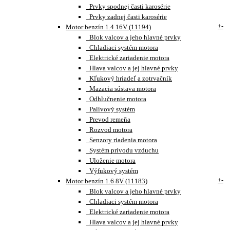
Prvky spodnej časti karosérie
Prvky zadnej časti karosérie
+
-
Motor benzín 1.4 16V (11194)
Blok valcov a jeho hlavné prvky
Chladiaci systém motora
Elektrické zariadenie motora
Hlava valcov a jej hlavné prvky
Kľukový hriadeľ a zotrvačník
Mazacia sústava motora
Odhlučnenie motora
Palivový systém
Prevod remeňa
Rozvod motora
Senzory riadenia motora
Systém prívodu vzduchu
Uloženie motora
Výfukový systém
+
-
Motor benzín 1.6 8V (11183)
Blok valcov a jeho hlavné prvky
Chladiaci systém motora
Elektrické zariadenie motora
Hlava valcov a jej hlavné prvky