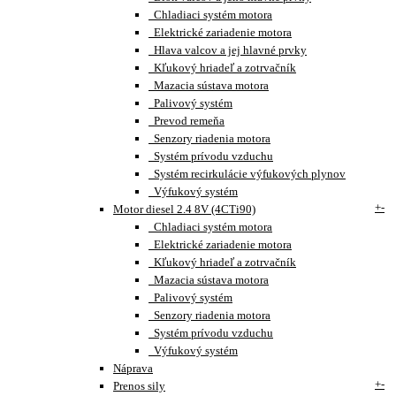
Chladiaci systém motora
Elektrické zariadenie motora
Hlava valcov a jej hlavné prvky
Kľukový hriadeľ a zotrvačník
Mazacia sústava motora
Palivový systém
Prevod remeňa
Senzory riadenia motora
Systém prívodu vzduchu
Systém recirkulácie výfukových plynov
Výfukový systém
+
-
Motor diesel 2.4 8V (4CTi90)
Chladiaci systém motora
Elektrické zariadenie motora
Kľukový hriadeľ a zotrvačník
Mazacia sústava motora
Palivový systém
Senzory riadenia motora
Systém prívodu vzduchu
Výfukový systém
Náprava
+
-
Prenos sily