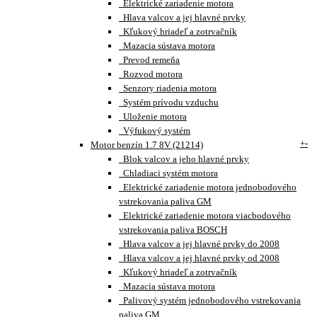
Elektrické zariadenie motora
Hlava valcov a jej hlavné prvky
Kľukový hriadeľ a zotrvačník
Mazacia sústava motora
Prevod remeňa
Rozvod motora
Senzory riadenia motora
Systém prívodu vzduchu
Uloženie motora
Výfukový systém
+
-
Motor benzín 1.7 8V (21214)
Blok valcov a jeho hlavné prvky
Chladiaci systém motora
Elektrické zariadenie motora jednobodového
vstrekovania paliva GM
Elektrické zariadenie motora viacbodového
vstrekovania paliva BOSCH
Hlava valcov a jej hlavné prvky do 2008
Hlava valcov a jej hlavné prvky od 2008
Kľukový hriadeľ a zotrvačník
Mazacia sústava motora
Palivový systém jednobodového vstrekovania
paliva GM