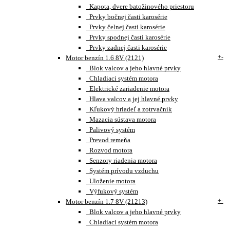
Kapota, dvere batožinového priestoru
Prvky bočnej časti karosérie
Prvky čelnej časti karosérie
Prvky spodnej časti karosérie
Prvky zadnej časti karosérie
+
-
Motor benzín 1.6 8V (2121)
Blok valcov a jeho hlavné prvky
Chladiaci systém motora
Elektrické zariadenie motora
Hlava valcov a jej hlavné prvky
Kľukový hriadeľ a zotrvačník
Mazacia sústava motora
Palivový systém
Prevod remeňa
Rozvod motora
Senzory riadenia motora
Systém prívodu vzduchu
Uloženie motora
Výfukový systém
+
-
Motor benzín 1.7 8V (21213)
Blok valcov a jeho hlavné prvky
Chladiaci systém motora