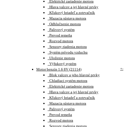
Elektrické zariadenie motora
Hlava valcov a jej hlavné prvky
Kľukový hriadeľ a zotrvačník
Mazacia sústava motora
Odhlučnenie motora
Palivový systém
Prevod remeňa
Rozvod motora
Senzory riadenia motora
Systém prívodu vzduchu
Uloženie motora
Výfukový systém
+
-
Motor benzín 1.6 8V (21114)
Blok valcov a jeho hlavné prvky
Chladiaci systém motora
Elektrické zariadenie motora
Hlava valcov a jej hlavné prvky
Kľukový hriadeľ a zotrvačník
Mazacia sústava motora
Palivový systém
Prevod remeňa
Rozvod motora
Senzory riadenia motora