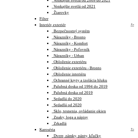
Vonkajšie svetlá od 2009 do 2021
Vonkajšie svetlá od 2021
Žiarovky
Filter
+
-
Interiér, exteriér
Bezpečnostný systém
Nárazníky - Bronto
Nárazníky - Komfort
Nárazníky - Poľovník
Nárazníky - Urban
Obloženie exteriéru
Obloženie exteriéru - Bronto
Obloženie interiéru
Ochranné kryty a izolácia hluku
Palubná doska od 1994 do 2019
Palubná doska od 2019
Sedadlá do 2020
Sedadlá od 2020
Sklo, tesnenia, ovládanie okien
Znaky, loga a nápisy
Zrkadlá
+
-
Karoséria
Dvere, zámky, pánty, kľučky