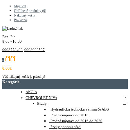
Môj účet
Obľúbené produkty (0)
Nákupný košík
Pokladňa
Pon- Pia
8:00 - 16:00
0903778499
,
0903900507
0
0.00€
Váš nákupný košík je prázdny!
Kategórie
AKCIA
+
-
CHEVROLET NIVA
+
-
Brzdy
Hydraulická jednotka a snímače ABS
Predná náprava do 2016
Predná náprava od 2016 do 2020
Prvky pohonu bŕzd