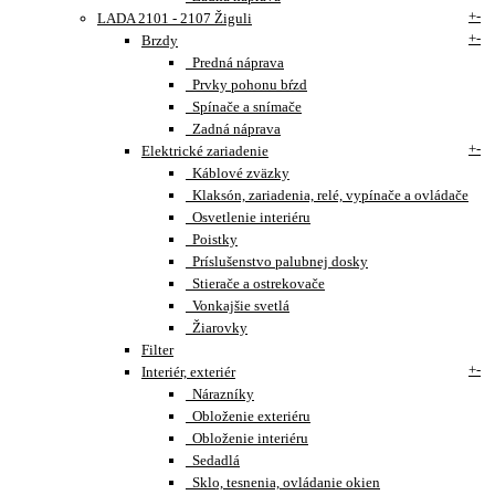
+
-
LADA 2101 - 2107 Žiguli
+
-
Brzdy
Predná náprava
Prvky pohonu bŕzd
Spínače a snímače
Zadná náprava
+
-
Elektrické zariadenie
Káblové zväzky
Klaksón, zariadenia, relé, vypínače a ovládače
Osvetlenie interiéru
Poistky
Príslušenstvo palubnej dosky
Stierače a ostrekovače
Vonkajšie svetlá
Žiarovky
Filter
+
-
Interiér, exteriér
Nárazníky
Obloženie exteriéru
Obloženie interiéru
Sedadlá
Sklo, tesnenia, ovládanie okien