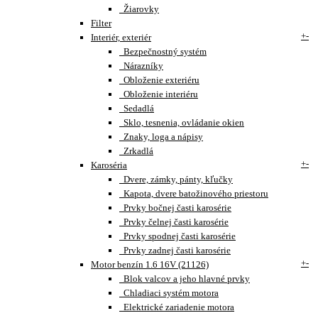
Žiarovky
Filter
+
-
Interiér, exteriér
Bezpečnostný systém
Nárazníky
Obloženie exteriéru
Obloženie interiéru
Sedadlá
Sklo, tesnenia, ovládanie okien
Znaky, loga a nápisy
Zrkadlá
+
-
Karoséria
Dvere, zámky, pánty, kľučky
Kapota, dvere batožinového priestoru
Prvky bočnej časti karosérie
Prvky čelnej časti karosérie
Prvky spodnej časti karosérie
Prvky zadnej časti karosérie
+
-
Motor benzín 1.6 16V (21126)
Blok valcov a jeho hlavné prvky
Chladiaci systém motora
Elektrické zariadenie motora