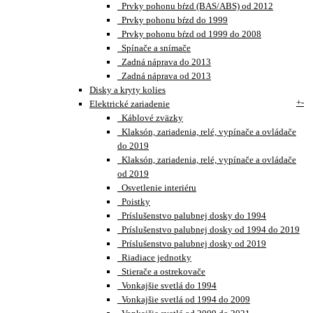
Prvky pohonu bŕzd (BAS/ABS) od 2012
Prvky pohonu bŕzd do 1999
Prvky pohonu bŕzd od 1999 do 2008
Spínače a snímače
Zadná náprava do 2013
Zadná náprava od 2013
Disky a kryty kolies
+
-
Elektrické zariadenie
Káblové zväzky
Klaksón, zariadenia, relé, vypínače a ovládače
do 2019
Klaksón, zariadenia, relé, vypínače a ovládače
od 2019
Osvetlenie interiéru
Poistky
Príslušenstvo palubnej dosky do 1994
Príslušenstvo palubnej dosky od 1994 do 2019
Príslušenstvo palubnej dosky od 2019
Riadiace jednotky
Stierače a ostrekovače
Vonkajšie svetlá do 1994
Vonkajšie svetlá od 1994 do 2009