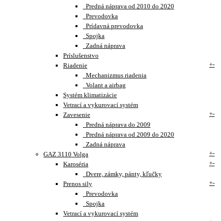
Predná náprava od 2010 do 2020
Prevodovka
Prídavná prevodovka
Spojka
Zadná náprava
Príslušenstvo
+
-
Riadenie
Mechanizmus riadenia
Volant a airbag
Systém klimatizácie
Vetrací a vykurovací systém
+
-
Zavesenie
Predná náprava do 2009
Predná náprava od 2009 do 2020
Zadná náprava
+
-
GAZ 3110 Volga
+
-
Karoséria
Dvere, zámky, pánty, kľučky
+
-
Prenos sily
Prevodovka
Spojka
Vetrací a vykurovací systém