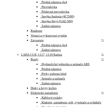
Predná náprava 4x4
Prevodovka
Prídavná prevodovka
Spojka Andoria (4CTi90)
Spojka Steyr (GAZ-560)
Zadná náprava
Riadenie
Vetrací a vykurovací systém
+
-
Zavesenie
Predná náprava 4x4
Zadná náprava
+
-
LADA 1118, 1117, 1119 Kalina
+
-
Brzdy
Hydraulická jednotka a snímače ABS
Predná náprava
Prvky pohonu bŕzd
Spínače a snímače
Zadná náprava
Disky a kryty kolies
+
-
Elektrické zariadenie
Káblové zväzky
Klaksón, zariadenia, relé, vypínače a ovládače