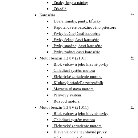
Znaky, loga a nápisy
Zrkadlá
+
-
Karoséria
Dvere, zámky, pánty, kľučky
Kapota, dvere batožinového priestoru
Prvky bočnej časti karosérie
Prvky čelnej časti karosérie
Prvky spodnej časti karosérie
Prvky zadnej časti karosérie
+
-
Motor benzín 1.2 8V (2101)
Blok valcov a jeho hlavné prvky
Chladiaci systém motora
Elektrické zariadenie motora
Kľukový hriadeľ a zotrvačník
Mazacia sústava motora
Palivový systém
Rozvod motora
+
-
Motor benzín 1.3 8V (21011)
Blok valcov a jeho hlavné prvky
Chladiaci systém motora
Elektrické zariadenie motora
Hlava valcov a jej hlavné prvky