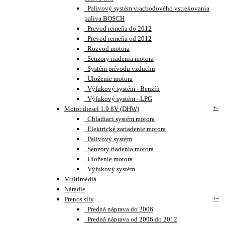
Palivový systém viacbodového vstrekovania
paliva BOSCH
Prevod remeňa do 2012
Prevod remeňa od 2012
Rozvod motora
Senzory riadenia motora
Systém prívodu vzduchu
Uloženie motora
Výfukový systém - Benzín
Výfukový systém - LPG
+
-
Motor diesel 1.9 8V (DHW)
Chladiaci systém motora
Elektrické zariadenie motora
Palivový systém
Senzory riadenia motora
Uloženie motora
Výfukový systém
Multimédiá
Náradie
+
-
Prenos sily
Predná náprava do 2006
Predná náprava od 2006 do 2012