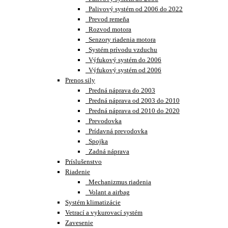
Palivový systém od 2006 do 2022
Prevod remeňa
Rozvod motora
Senzory riadenia motora
Systém prívodu vzduchu
Výfukový systém do 2006
Výfukový systém od 2006
Prenos sily
Predná náprava do 2003
Predná náprava od 2003 do 2010
Predná náprava od 2010 do 2020
Prevodovka
Prídavná prevodovka
Spojka
Zadná náprava
Príslušenstvo
Riadenie
Mechanizmus riadenia
Volant a airbag
Systém klimatizácie
Vetrací a vykurovací systém
Zavesenie