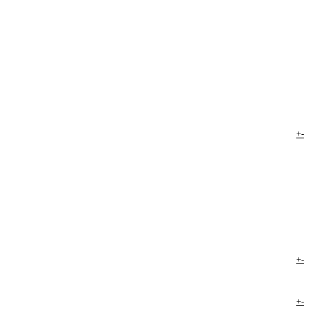
+
-
+
-
+
-