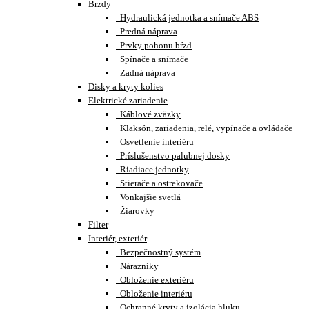
Brzdy
Hydraulická jednotka a snímače ABS
Predná náprava
Prvky pohonu bŕzd
Spínače a snímače
Zadná náprava
Disky a kryty kolies
Elektrické zariadenie
Káblové zväzky
Klaksón, zariadenia, relé, vypínače a ovládače
Osvetlenie interiéru
Príslušenstvo palubnej dosky
Riadiace jednotky
Stierače a ostrekovače
Vonkajšie svetlá
Žiarovky
Filter
Interiér, exteriér
Bezpečnostný systém
Nárazníky
Obloženie exteriéru
Obloženie interiéru
Ochranné kryty a izolácia hluku