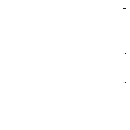
+
-
+
-
+
-