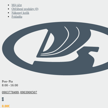
Môj účet
Obľúbené produkty (0)
Nákupný košík
Pokladňa
Pon- Pia
8:00 - 16:00
0903778499
,
0903900507
0
0.00€