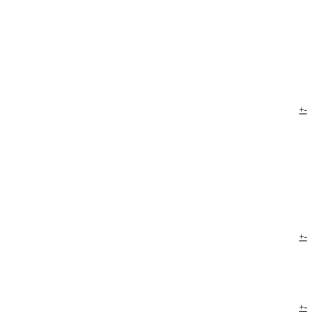
+
-
+
-
+
-