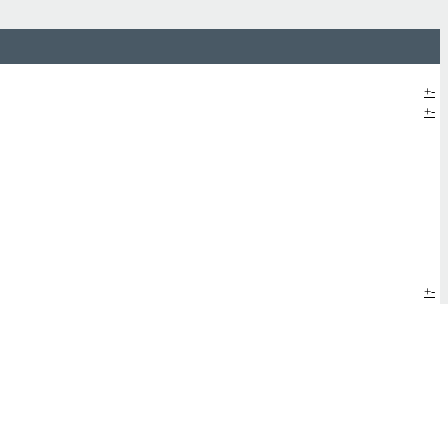
+
-
+
-
+
-