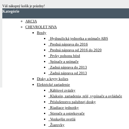
Váš nákupný košík je prázdny!
Kategórie
AKCIA
CHEVROLET NIVA
Brzdy
Hydraulická jednotka a snímače ABS
Predná náprava do 2016
Predná náprava od 2016 do 2020
Prvky pohonu bŕzd
Spínače a snímače
Zadná náprava do 2013
Zadná náprava od 2013
Disky a kryty kolies
Elektrické zariadenie
Káblové zväzky
Klaksón, zariadenia, relé, vypínače a ovládače
Príslušenstvo palubnej dosky
Riadiace jednotky
Stierače a ostrekovače
Vonkajšie svetlá
Žiarovky