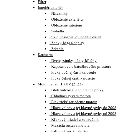
Filter
Interiér, exteriér
Nárazníky
Obloženie exteriéru
Obloženie interiéru
Sedadlá
Sklo, tesnenia, ovládanie okien
Znaky, loga a nápisy
Zrkadlá
Karoséria
Dvere, zámky, pánty, kľučky
Kapota, dvere batožinového priestoru
Prvky bočnej časti karosérie
Prvky čelnej časti karosérie
Motor benzín 1.7 8V (2123)
Blok valcov a jeho hlavné prvky
Chladiaci systém motora
Elektrické zariadenie motora
Hlava valcov a jej hlavné prvky do 2008
Hlava valcov a jej hlavné prvky od 2008
Kľukový hriadeľ a zotrvačník
Mazacia sústava motora
Palivový systém do 2006