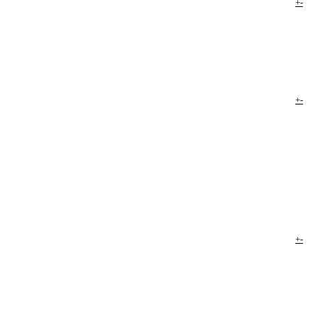
+
-
+
-
+
-