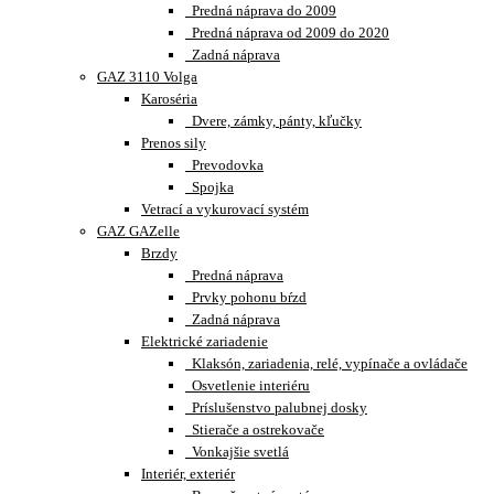
Predná náprava do 2009
Predná náprava od 2009 do 2020
Zadná náprava
GAZ 3110 Volga
Karoséria
Dvere, zámky, pánty, kľučky
Prenos sily
Prevodovka
Spojka
Vetrací a vykurovací systém
GAZ GAZelle
Brzdy
Predná náprava
Prvky pohonu bŕzd
Zadná náprava
Elektrické zariadenie
Klaksón, zariadenia, relé, vypínače a ovládače
Osvetlenie interiéru
Príslušenstvo palubnej dosky
Stierače a ostrekovače
Vonkajšie svetlá
Interiér, exteriér