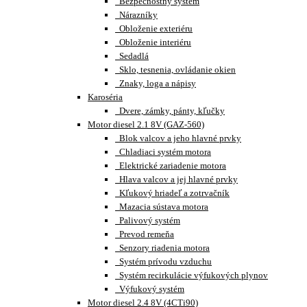
Bezpečnostný systém
Nárazníky
Obloženie exteriéru
Obloženie interiéru
Sedadlá
Sklo, tesnenia, ovládanie okien
Znaky, loga a nápisy
Karoséria
Dvere, zámky, pánty, kľučky
Motor diesel 2.1 8V (GAZ-560)
Blok valcov a jeho hlavné prvky
Chladiaci systém motora
Elektrické zariadenie motora
Hlava valcov a jej hlavné prvky
Kľukový hriadeľ a zotrvačník
Mazacia sústava motora
Palivový systém
Prevod remeňa
Senzory riadenia motora
Systém prívodu vzduchu
Systém recirkulácie výfukových plynov
Výfukový systém
Motor diesel 2.4 8V (4CTi90)