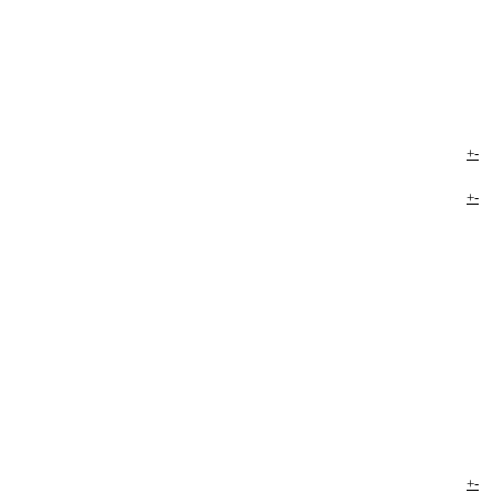
+
-
+
-
+
-