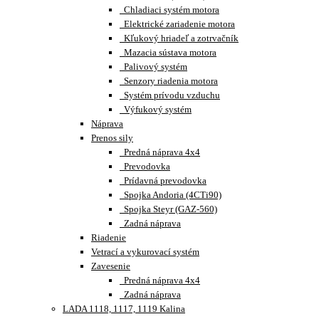
Chladiaci systém motora
Elektrické zariadenie motora
Kľukový hriadeľ a zotrvačník
Mazacia sústava motora
Palivový systém
Senzory riadenia motora
Systém prívodu vzduchu
Výfukový systém
Náprava
Prenos sily
Predná náprava 4x4
Prevodovka
Prídavná prevodovka
Spojka Andoria (4CTi90)
Spojka Steyr (GAZ-560)
Zadná náprava
Riadenie
Vetrací a vykurovací systém
Zavesenie
Predná náprava 4x4
Zadná náprava
LADA 1118, 1117, 1119 Kalina