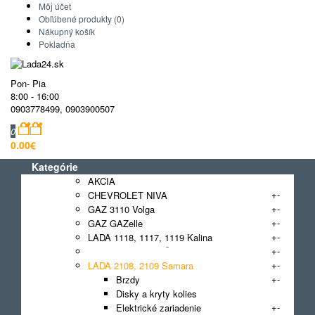
Môj účet
Obľúbené produkty (0)
Nákupný košík
Pokladňa
Pon- Pia
8:00 - 16:00
0903778499
,
0903900507
0
0.00€
Kategórie
AKCIA
+
-
CHEVROLET NIVA
+
-
GAZ 3110 Volga
+
-
GAZ GAZelle
+
-
LADA 1118, 1117, 1119 Kalina
+
-
LADA 2101 - 2107 Žiguli
+
-
LADA 2108, 2109 Samara
+
-
Brzdy
Disky a kryty kolies
+
-
Elektrické zariadenie