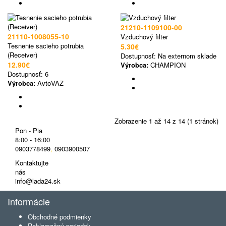
21210-1109100-00
21110-1008055-10
Vzduchový filter
Tesnenie sacieho potrubia
5.30€
(Receiver)
Dostupnosť:
Na externom sklade
12.90€
Výrobca:
CHAMPION
Dostupnosť:
6
Výrobca:
AvtoVAZ
Zobrazenie 1 až 14 z 14 (1 stránok)
Pon - Pia
8:00 - 16:00
0903778499
,
0903900507
Kontaktujte
nás
info@lada24.sk
Informácie
Obchodné podmienky
Reklamačný poriadok