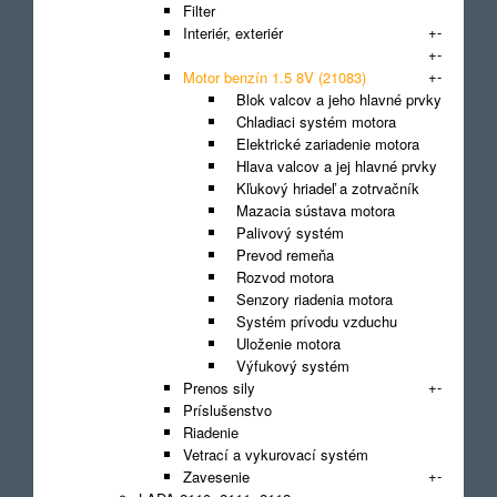
Filter
+
-
Interiér, exteriér
+
-
Karoséria
+
-
Motor benzín 1.5 8V (21083)
Blok valcov a jeho hlavné prvky
Chladiaci systém motora
Elektrické zariadenie motora
Hlava valcov a jej hlavné prvky
Kľukový hriadeľ a zotrvačník
Mazacia sústava motora
Palivový systém
Prevod remeňa
Rozvod motora
Senzory riadenia motora
Systém prívodu vzduchu
Uloženie motora
Výfukový systém
+
-
Prenos sily
Príslušenstvo
Riadenie
Vetrací a vykurovací systém
+
-
Zavesenie