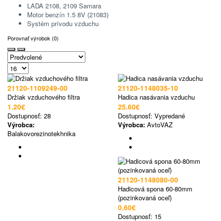
LADA 2108, 2109 Samara
Motor benzín 1.5 8V (21083)
Systém prívodu vzduchu
Porovnať výrobok (0)
21120-1109249-00
21120-1148035-10
Držiak vzduchového filtra
Hadica nasávania vzduchu
1.20€
25.60€
Dostupnosť:
28
Dostupnosť:
Vypredané
Výrobca:
Výrobca:
AvtoVAZ
Balakovorezinotekhnika
21120-1148080-00
Hadicová spona 60-80mm
(pozinkovaná oceľ)
0.60€
Dostupnosť:
15