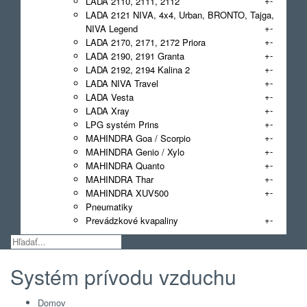
+
-
LADA 2110, 2111, 2112
LADA 2121 NIVA, 4x4, Urban, BRONTO, Tajga,
+
-
NIVA Legend
+
-
LADA 2170, 2171, 2172 Priora
+
-
LADA 2190, 2191 Granta
+
-
LADA 2192, 2194 Kalina 2
+
-
LADA NIVA Travel
+
-
LADA Vesta
+
-
LADA Xray
+
-
LPG systém Prins
+
-
MAHINDRA Goa / Scorpio
+
-
MAHINDRA Genio / Xylo
+
-
MAHINDRA Quanto
+
-
MAHINDRA Thar
+
-
MAHINDRA XUV500
Pneumatiky
+
-
Prevádzkové kvapaliny
Systém prívodu vzduchu
Domov