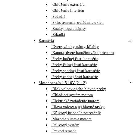
Obloženie exteriéru
Obloženie interiéru
Sedadlá
Sklo, tesnenia, ovládanie okien
Znaky, loga a nápisy
Zrkadlá
+
-
Karoséria
Dvere, zámky, pánty, kľučky
Kapota, dvere batožinového priestoru
Prvky bočnej časti karosérie
Prvky čelnej časti karosérie
Prvky spodnej časti karosérie
Prvky zadnej časti karosérie
+
-
Motor benzín 1.5 16V (2112)
Blok valcov a jeho hlavné prvky
Chladiaci systém motora
Elektrické zariadenie motora
Hlava valcov a jej hlavné prvky
Kľukový hriadeľ a zotrvačník
Mazacia sústava motora
Palivový systém
Prevod remeňa