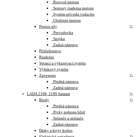
Rozvod motora
Senzory riadenia motora
Systém prívodu vzduchu
Uloženie motora
+
-
Prenos sily
Prevodovka
Spojka
Zadná náprava
Príslušenstvo
Riadenie
Vetrací a vykurovací systém
Výfukový systém
+
-
Zavesenie
Predná náprava
Zadná náprava
+
-
LADA 2108, 2109 Samara
+
-
Brzdy
Predná náprava
Prvky pohonu bŕzd
Spínače a snímače
Zadná náprava
Disky a kryty kolies
+
-
Elektrické zariadenie