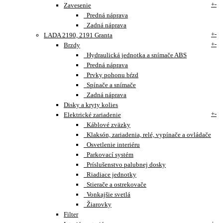
+
-
Zavesenie
Predná náprava
Zadná náprava
+
-
LADA 2190, 2191 Granta
+
-
Brzdy
Hydraulická jednotka a snímače ABS
Predná náprava
Prvky pohonu bŕzd
Spínače a snímače
Zadná náprava
Disky a kryty kolies
+
-
Elektrické zariadenie
Káblové zväzky
Klaksón, zariadenia, relé, vypínače a ovládače
Osvetlenie interiéru
Parkovací systém
Príslušenstvo palubnej dosky
Riadiace jednotky
Stierače a ostrekovače
Vonkajšie svetlá
Žiarovky
Filter