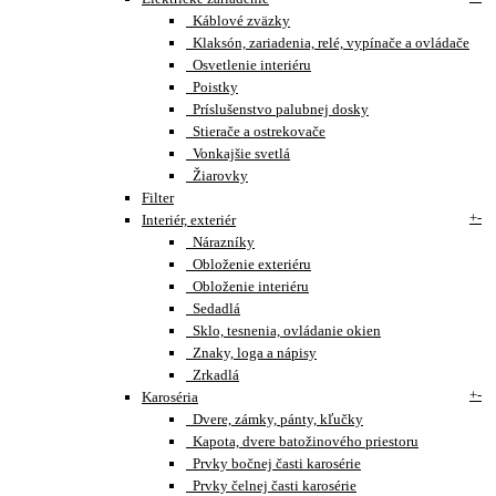
Káblové zväzky
Klaksón, zariadenia, relé, vypínače a ovládače
Osvetlenie interiéru
Poistky
Príslušenstvo palubnej dosky
Stierače a ostrekovače
Vonkajšie svetlá
Žiarovky
Filter
+
-
Interiér, exteriér
Nárazníky
Obloženie exteriéru
Obloženie interiéru
Sedadlá
Sklo, tesnenia, ovládanie okien
Znaky, loga a nápisy
Zrkadlá
+
-
Karoséria
Dvere, zámky, pánty, kľučky
Kapota, dvere batožinového priestoru
Prvky bočnej časti karosérie
Prvky čelnej časti karosérie