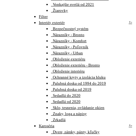
Vonkajšie svetlá od 2021
Žiarovky
Filter
+
-
Interiér, exteriér
Bezpečnostný systém
Nárazníky - Bronto
Nárazníky - Komfort
Nárazníky - Poľovník
Nárazníky - Urban
Obloženie exteriéru
Obloženie exteriéru - Bronto
Obloženie interiéru
Ochranné kryty a izolácia hluku
Palubná doska od 1994 do 2019
Palubná doska od 2019
Sedadlá do 2020
Sedadlá od 2020
Sklo, tesnenia, ovládanie okien
Znaky, loga a nápisy
Zrkadlá
+
-
Karoséria
Dvere, zámky, pánty, kľučky