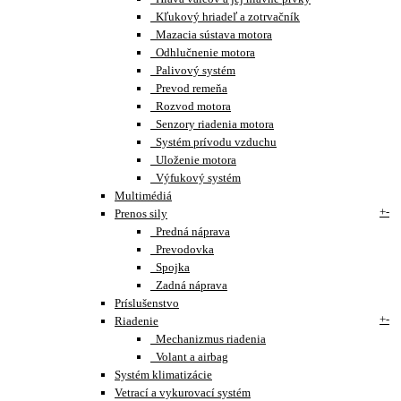
Kľukový hriadeľ a zotrvačník
Mazacia sústava motora
Odhlučnenie motora
Palivový systém
Prevod remeňa
Rozvod motora
Senzory riadenia motora
Systém prívodu vzduchu
Uloženie motora
Výfukový systém
Multimédiá
+
-
Prenos sily
Predná náprava
Prevodovka
Spojka
Zadná náprava
Príslušenstvo
+
-
Riadenie
Mechanizmus riadenia
Volant a airbag
Systém klimatizácie
Vetrací a vykurovací systém