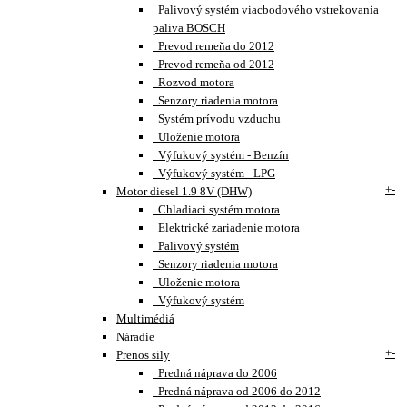
Palivový systém viacbodového vstrekovania
paliva BOSCH
Prevod remeňa do 2012
Prevod remeňa od 2012
Rozvod motora
Senzory riadenia motora
Systém prívodu vzduchu
Uloženie motora
Výfukový systém - Benzín
Výfukový systém - LPG
+
-
Motor diesel 1.9 8V (DHW)
Chladiaci systém motora
Elektrické zariadenie motora
Palivový systém
Senzory riadenia motora
Uloženie motora
Výfukový systém
Multimédiá
Náradie
+
-
Prenos sily
Predná náprava do 2006
Predná náprava od 2006 do 2012