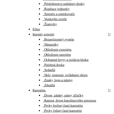
Príslušenstvo palubnej dosky
Riadiace jednotky
Stierače a ostrekovače
Vonkajšie svetlá
Žiarovky
Filter
+
-
Interiér, exteriér
Bezpečnostný systém
Nárazníky
Obloženie exteriéru
Obloženie interiéru
Ochranné kryty a izolácia hluku
Palubná doska
Sedadlá
Sklo, tesnenia, ovládanie okien
Znaky, loga a nápisy
Zrkadlá
+
-
Karoséria
Dvere, zámky, pánty, kľučky
Kapota, dvere batožinového priestoru
Prvky bočnej časti karosérie
Prvky čelnej časti karosérie