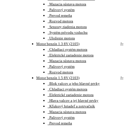
Mazacia sústava motora
Palivový systém
Prevod remeňa
Rozvod motora
Senzory riadenia motora
Systém prívodu vzduchu
Uloženie motora
+
-
Motor benzín 1.3 8V (2105)
Chladiaci systém motora
Elektrické zariadenie motora
Mazacia sústava motora
Palivový systém
Rozvod motora
+
-
Motor benzín 1.5 8V (2103)
Blok valcov a jeho hlavné prvky
Chladiaci systém motora
Elektrické zariadenie motora
Hlava valcov a jej hlavné prvky
Kľukový hriadeľ a zotrvačník
Mazacia sústava motora
Palivový systém
Prevod remeňa