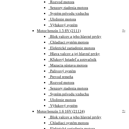
Rozvod motora
Senzory riadenia motora
Systém prívodu vzduchu
Uloženie motora
Výfukový systém
+
-
Motor benzín 1.5 8V (2111)
Blok valcov a jeho hlavné prvky
Chladiaci systém motora
Elektrické zariadenie motora
Hlava valcov a jej hlavné prvky
Kľukový hriadeľ a zotrvačník
Mazacia sústava motora
Palivový systém
Prevod remeňa
Rozvod motora
Senzory riadenia motora
Systém prívodu vzduchu
Uloženie motora
Výfukový systém
+
-
Motor benzín 1.6 16V (21124)
Blok valcov a jeho hlavné prvky
Chladiaci systém motora
Elektrické zariadenie motora