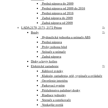
Predná náprava do 2009
Predná náprava od 2009 do 2016
Predná náprava od 2016
Zadná náprava do 2009
Zadná náprava od 2009
+
-
LADA 2170, 2171, 2172 Priora
+
-
Brzdy
Hydraulická jednotka a snímače ABS
Predná náprava
Prvky pohonu bŕzd
Spínače a snímače
Zadná náprava
Disky a kryty kolies
+
-
Elektrické zariadenie
Káblové zväzky
Klaksón, zariadenia, relé, vypínače a ovládače
Osvetlenie interiéru
Parkovací systém
Príslušenstvo palubnej dosky
Riadiace jednotky
Stierače a ostrekovače
Vonkajšie svetlá