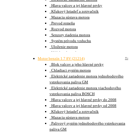
Hlava valcov a jej hlavné prvky
Kľukový hriadeľ a zotrvačník
Mazacia sústava motora
Prevod remeňa
Rozvod motora
Senzory riadenia motora
Systém prívodu vzduchu
Uloženie motora
Výfukový systém
+
-
Motor benzín 1.7 8V (21214)
Blok valcov a jeho hlavné prvky
Chladiaci systém motora
Elektrické zariadenie motora jednobodového
vstrekovania paliva GM
Elektrické zariadenie motora viacbodového
vstrekovania paliva BOSCH
Hlava valcov a jej hlavné prvky do 2008
Hlava valcov a jej hlavné prvky od 2008
Kľukový hriadeľ a zotrvačník
Mazacia sústava motora
Palivový systém jednobodového vstrekovania
paliva GM