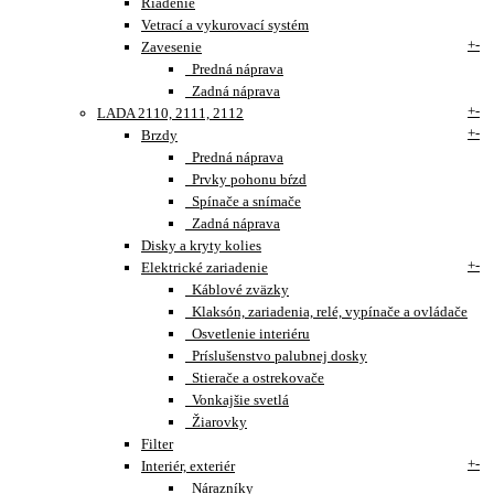
Riadenie
Vetrací a vykurovací systém
+
-
Zavesenie
Predná náprava
Zadná náprava
+
-
LADA 2110, 2111, 2112
+
-
Brzdy
Predná náprava
Prvky pohonu bŕzd
Spínače a snímače
Zadná náprava
Disky a kryty kolies
+
-
Elektrické zariadenie
Káblové zväzky
Klaksón, zariadenia, relé, vypínače a ovládače
Osvetlenie interiéru
Príslušenstvo palubnej dosky
Stierače a ostrekovače
Vonkajšie svetlá
Žiarovky
Filter
+
-
Interiér, exteriér
Nárazníky