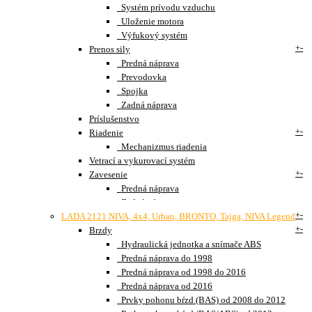
Systém prívodu vzduchu
Uloženie motora
Výfukový systém
+
-
Prenos sily
Predná náprava
Prevodovka
Spojka
Zadná náprava
Príslušenstvo
+
-
Riadenie
Mechanizmus riadenia
Vetrací a vykurovací systém
+
-
Zavesenie
Predná náprava
Zadná náprava
+
-
LADA 2121 NIVA, 4x4, Urban, BRONTO, Tajga, NIVA Legend
+
-
Brzdy
Hydraulická jednotka a snímače ABS
Predná náprava do 1998
Predná náprava od 1998 do 2016
Predná náprava od 2016
Prvky pohonu bŕzd (BAS) od 2008 do 2012