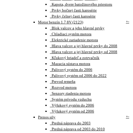
Kapota, dvere batožinového priestoru
Prvky bočnej časti karosérie
Prvky čelnej časti karosérie
+
-
Motor benzín 1.7 8V (2123)
Blok valcov a jeho hlavné prvky
Chladiaci systém motora
Elektrické zariadenie motora
Hlava valcov a jej hlavné prvky do 2008
Hlava valcov a jej hlavné prvky od 2008
Kľukový hriadeľ a zotrvačník
Mazacia sústava motora
Palivový systém do 2006
Palivový systém od 2006 do 2022
Prevod remeňa
Rozvod motora
Senzory riadenia motora
Systém prívodu vzduchu
Výfukový systém do 2006
Výfukový systém od 2006
+
-
Prenos sily
Predná náprava do 2003
Predná náprava od 2003 do 2010