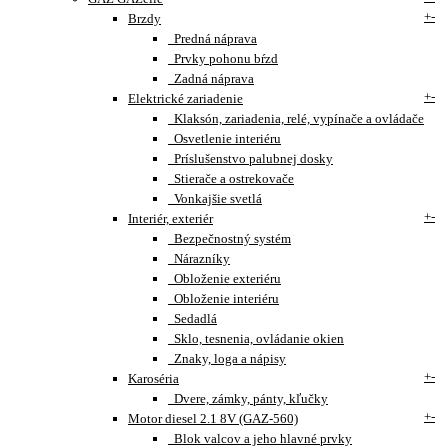
+
-
Brzdy
Predná náprava
Prvky pohonu bŕzd
Zadná náprava
+
-
Elektrické zariadenie
Klaksón, zariadenia, relé, vypínače a ovládače
Osvetlenie interiéru
Príslušenstvo palubnej dosky
Stierače a ostrekovače
Vonkajšie svetlá
+
-
Interiér, exteriér
Bezpečnostný systém
Nárazníky
Obloženie exteriéru
Obloženie interiéru
Sedadlá
Sklo, tesnenia, ovládanie okien
Znaky, loga a nápisy
+
-
Karoséria
Dvere, zámky, pánty, kľučky
+
-
Motor diesel 2.1 8V (GAZ-560)
Blok valcov a jeho hlavné prvky