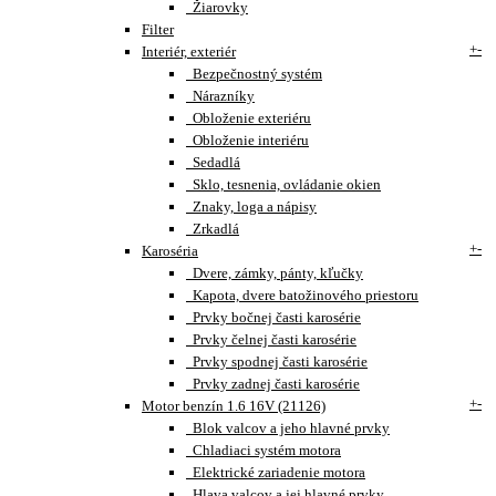
Žiarovky
Filter
+
-
Interiér, exteriér
Bezpečnostný systém
Nárazníky
Obloženie exteriéru
Obloženie interiéru
Sedadlá
Sklo, tesnenia, ovládanie okien
Znaky, loga a nápisy
Zrkadlá
+
-
Karoséria
Dvere, zámky, pánty, kľučky
Kapota, dvere batožinového priestoru
Prvky bočnej časti karosérie
Prvky čelnej časti karosérie
Prvky spodnej časti karosérie
Prvky zadnej časti karosérie
+
-
Motor benzín 1.6 16V (21126)
Blok valcov a jeho hlavné prvky
Chladiaci systém motora
Elektrické zariadenie motora
Hlava valcov a jej hlavné prvky