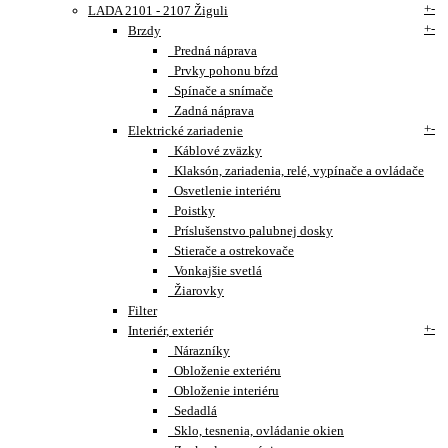
+
-
LADA 2101 - 2107 Žiguli
+
-
Brzdy
Predná náprava
Prvky pohonu bŕzd
Spínače a snímače
Zadná náprava
+
-
Elektrické zariadenie
Káblové zväzky
Klaksón, zariadenia, relé, vypínače a ovládače
Osvetlenie interiéru
Poistky
Príslušenstvo palubnej dosky
Stierače a ostrekovače
Vonkajšie svetlá
Žiarovky
Filter
+
-
Interiér, exteriér
Nárazníky
Obloženie exteriéru
Obloženie interiéru
Sedadlá
Sklo, tesnenia, ovládanie okien