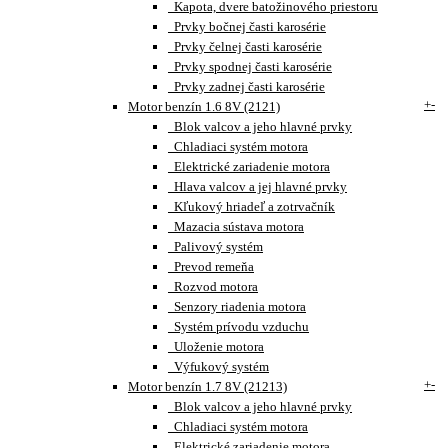
Kapota, dvere batožinového priestoru
Prvky bočnej časti karosérie
Prvky čelnej časti karosérie
Prvky spodnej časti karosérie
Prvky zadnej časti karosérie
+
-
Motor benzín 1.6 8V (2121)
Blok valcov a jeho hlavné prvky
Chladiaci systém motora
Elektrické zariadenie motora
Hlava valcov a jej hlavné prvky
Kľukový hriadeľ a zotrvačník
Mazacia sústava motora
Palivový systém
Prevod remeňa
Rozvod motora
Senzory riadenia motora
Systém prívodu vzduchu
Uloženie motora
Výfukový systém
+
-
Motor benzín 1.7 8V (21213)
Blok valcov a jeho hlavné prvky
Chladiaci systém motora
Elektrické zariadenie motora