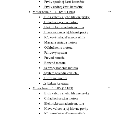
Prvky spodnej časti karosérie
Prvky zadnej časti karosérie
+
-
Motor benzín 1.4 16V (11194)
Blok valcov a jeho hlavné prvky
Chladiaci systém motora
Elektrické zariadenie motora
Hlava valcov a jej hlavné prvky
Kľukový hriadeľ a zotrvačník
Mazacia sústava motora
Odhlučnenie motora
Palivový systém
Prevod remeňa
Rozvod motora
Senzory riadenia motora
Systém prívodu vzduchu
Uloženie motora
Výfukový systém
+
-
Motor benzín 1.6 8V (11183)
Blok valcov a jeho hlavné prvky
Chladiaci systém motora
Elektrické zariadenie motora
Hlava valcov a jej hlavné prvky
Kľukový hriadeľ a zotrvačník