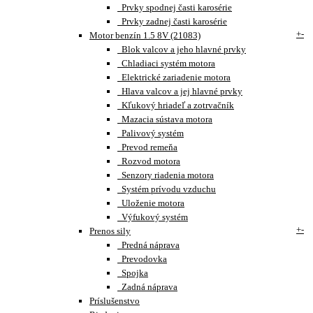
Prvky spodnej časti karosérie
Prvky zadnej časti karosérie
+
-
Motor benzín 1.5 8V (21083)
Blok valcov a jeho hlavné prvky
Chladiaci systém motora
Elektrické zariadenie motora
Hlava valcov a jej hlavné prvky
Kľukový hriadeľ a zotrvačník
Mazacia sústava motora
Palivový systém
Prevod remeňa
Rozvod motora
Senzory riadenia motora
Systém prívodu vzduchu
Uloženie motora
Výfukový systém
+
-
Prenos sily
Predná náprava
Prevodovka
Spojka
Zadná náprava
Príslušenstvo