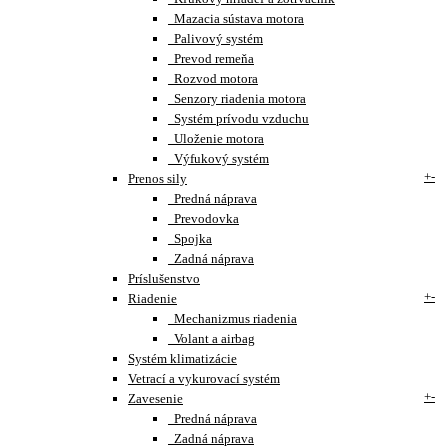
Mazacia sústava motora
Palivový systém
Prevod remeňa
Rozvod motora
Senzory riadenia motora
Systém prívodu vzduchu
Uloženie motora
Výfukový systém
+
-
Prenos sily
Predná náprava
Prevodovka
Spojka
Zadná náprava
Príslušenstvo
+
-
Riadenie
Mechanizmus riadenia
Volant a airbag
Systém klimatizácie
Vetrací a vykurovací systém
+
-
Zavesenie
Predná náprava
Zadná náprava