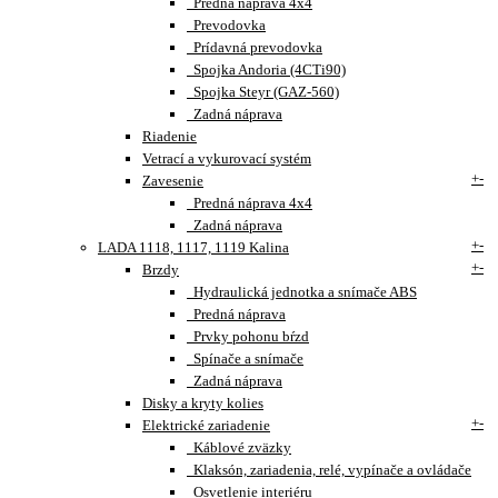
Predná náprava 4x4
Prevodovka
Prídavná prevodovka
Spojka Andoria (4CTi90)
Spojka Steyr (GAZ-560)
Zadná náprava
Riadenie
Vetrací a vykurovací systém
+
-
Zavesenie
Predná náprava 4x4
Zadná náprava
+
-
LADA 1118, 1117, 1119 Kalina
+
-
Brzdy
Hydraulická jednotka a snímače ABS
Predná náprava
Prvky pohonu bŕzd
Spínače a snímače
Zadná náprava
Disky a kryty kolies
+
-
Elektrické zariadenie
Káblové zväzky
Klaksón, zariadenia, relé, vypínače a ovládače
Osvetlenie interiéru