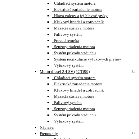
Chladiaci systém motora
Elektrické zariadenie motora
Hlava valcov a jej hlavné prvky
Kľukový hriadeľ a zotrvačník
Mazacia sústava motora
Palivový systém
Prevod remeňa
Senzory riadenia motora
Systém prívodu vzduchu
Systém recirkulácie výfukových plynov
Výfukový systém
+
-
Motor diesel 2.4 8V (4CTi90)
Chladiaci systém motora
Elektrické zariadenie motora
Kľukový hriadeľ a zotrvačník
Mazacia sústava motora
Palivový systém
Senzory riadenia motora
Systém prívodu vzduchu
Výfukový systém
Náprava
+
-
Prenos sily