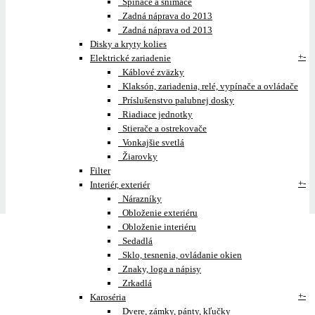
Spínače a snímače
Zadná náprava do 2013
Zadná náprava od 2013
Disky a kryty kolies
+
-
Elektrické zariadenie
Káblové zväzky
Klaksón, zariadenia, relé, vypínače a ovládače
Príslušenstvo palubnej dosky
Riadiace jednotky
Stierače a ostrekovače
Vonkajšie svetlá
Žiarovky
Filter
+
-
Interiér, exteriér
Nárazníky
Obloženie exteriéru
Obloženie interiéru
Sedadlá
Sklo, tesnenia, ovládanie okien
Znaky, loga a nápisy
Zrkadlá
+
-
Karoséria
Dvere, zámky, pánty, kľučky