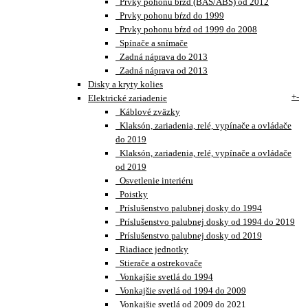
Prvky pohonu bŕzd (BAS/ABS) od 2012
Prvky pohonu bŕzd do 1999
Prvky pohonu bŕzd od 1999 do 2008
Spínače a snímače
Zadná náprava do 2013
Zadná náprava od 2013
Disky a kryty kolies
+
-
Elektrické zariadenie
Káblové zväzky
Klaksón, zariadenia, relé, vypínače a ovládače
do 2019
Klaksón, zariadenia, relé, vypínače a ovládače
od 2019
Osvetlenie interiéru
Poistky
Príslušenstvo palubnej dosky do 1994
Príslušenstvo palubnej dosky od 1994 do 2019
Príslušenstvo palubnej dosky od 2019
Riadiace jednotky
Stierače a ostrekovače
Vonkajšie svetlá do 1994
Vonkajšie svetlá od 1994 do 2009
Vonkajšie svetlá od 2009 do 2021