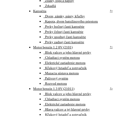
Znaky, loga a nápisy
Zrkadlá
+
-
Karoséria
Dvere, zámky, pánty, kľučky
Kapota, dvere batožinového priestoru
Prvky bočnej časti karosérie
Prvky čelnej časti karosérie
Prvky spodnej časti karosérie
Prvky zadnej časti karosérie
+
-
Motor benzín 1.2 8V (2101)
Blok valcov a jeho hlavné prvky
Chladiaci systém motora
Elektrické zariadenie motora
Kľukový hriadeľ a zotrvačník
Mazacia sústava motora
Palivový systém
Rozvod motora
+
-
Motor benzín 1.3 8V (21011)
Blok valcov a jeho hlavné prvky
Chladiaci systém motora
Elektrické zariadenie motora
Hlava valcov a jej hlavné prvky
Kľukový hriadeľ a zotrvačník