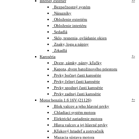
+
-
Interiér, exteriér
Bezpečnostný systém
Nárazníky
Obloženie exteriéru
Obloženie interiéru
Sedadlá
Sklo, tesnenia, ovládanie okien
Znaky, loga a nápisy
Zrkadlá
+
-
Karoséria
Dvere, zámky, pánty, kľučky
Kapota, dvere batožinového priestoru
Prvky bočnej časti karosérie
Prvky čelnej časti karosérie
Prvky spodnej časti karosérie
Prvky zadnej časti karosérie
+
-
Motor benzín 1.6 16V (21126)
Blok valcov a jeho hlavné prvky
Chladiaci systém motora
Elektrické zariadenie motora
Hlava valcov a jej hlavné prvky
Kľukový hriadeľ a zotrvačník
Mazacia sústava motora