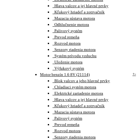
Hlava valcov a jej hlavné prvky
Kľukový hriadeľ a zotrvačník
Mazacia sústava motora
Odhlučnenie motora
Palivový systém
Prevod remeňa
Rozvod motora
Senzory riadenia motora
Systém prívodu vzduchu
Uloženie motora
Výfukový systém
+
-
Motor benzín 1.6 8V (21114)
Blok valcov a jeho hlavné prvky
Chladiaci systém motora
Elektrické zariadenie motora
Hlava valcov a jej hlavné prvky
Kľukový hriadeľ a zotrvačník
Mazacia sústava motora
Palivový systém
Prevod remeňa
Rozvod motora
Senzory riadenia motora