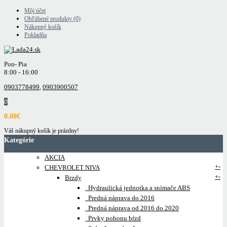
Môj účet
Obľúbené produkty (0)
Nákupný košík
Pokladňa
Pon- Pia
8:00 - 16:00
0903778499
,
0903900507
0
0.00€
Váš nákupný košík je prázdny!
Kategórie
AKCIA
+
-
CHEVROLET NIVA
+
-
Brzdy
Hydraulická jednotka a snímače ABS
Predná náprava do 2016
Predná náprava od 2016 do 2020
Prvky pohonu bŕzd