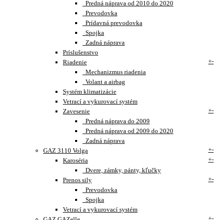
Predná náprava od 2010 do 2020
Prevodovka
Prídavná prevodovka
Spojka
Zadná náprava
Príslušenstvo
+
-
Riadenie
Mechanizmus riadenia
Volant a airbag
Systém klimatizácie
Vetrací a vykurovací systém
+
-
Zavesenie
Predná náprava do 2009
Predná náprava od 2009 do 2020
Zadná náprava
+
-
GAZ 3110 Volga
+
-
Karoséria
Dvere, zámky, pánty, kľučky
+
-
Prenos sily
Prevodovka
Spojka
Vetrací a vykurovací systém
+
-
GAZ GAZelle