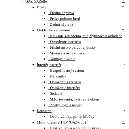
+
-
GAZ GAZelle
+
-
Brzdy
Predná náprava
Prvky pohonu bŕzd
Zadná náprava
+
-
Elektrické zariadenie
Klaksón, zariadenia, relé, vypínače a ovládače
Osvetlenie interiéru
Príslušenstvo palubnej dosky
Stierače a ostrekovače
Vonkajšie svetlá
+
-
Interiér, exteriér
Bezpečnostný systém
Nárazníky
Obloženie exteriéru
Obloženie interiéru
Sedadlá
Sklo, tesnenia, ovládanie okien
Znaky, loga a nápisy
+
-
Karoséria
Dvere, zámky, pánty, kľučky
+
-
Motor diesel 2.1 8V (GAZ-560)
Blok valcov a jeho hlavné prvky