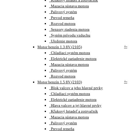
Kľukový hriadeľ a zotrvačník
Mazacia sústava motora
Palivový systém
Prevod remeňa
Rozvod motora
Senzory riadenia motora
Systém prívodu vzduchu
Uloženie motora
+
-
Motor benzín 1.3 8V (2105)
Chladiaci systém motora
Elektrické zariadenie motora
Mazacia sústava motora
Palivový systém
Rozvod motora
+
-
Motor benzín 1.5 8V (2103)
Blok valcov a jeho hlavné prvky
Chladiaci systém motora
Elektrické zariadenie motora
Hlava valcov a jej hlavné prvky
Kľukový hriadeľ a zotrvačník
Mazacia sústava motora
Palivový systém
Prevod remeňa