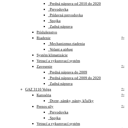
Predná náprava od 2010 do 2020
Prevodovka
Prídavná prevodovka
Spojka
Zadná náprava
Príslušenstvo
+
-
Riadenie
Mechanizmus riadenia
Volant a airbag
Systém klimatizácie
Vetrací a vykurovací systém
+
-
Zavesenie
Predná náprava do 2009
Predná náprava od 2009 do 2020
Zadná náprava
+
-
GAZ 3110 Volga
+
-
Karoséria
Dvere, zámky, pánty, kľučky
+
-
Prenos sily
Prevodovka
Spojka
Vetrací a vykurovací systém