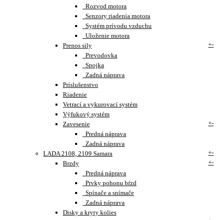
Rozvod motora
Senzory riadenia motora
Systém prívodu vzduchu
Uloženie motora
+
-
Prenos sily
Prevodovka
Spojka
Zadná náprava
Príslušenstvo
Riadenie
Vetrací a vykurovací systém
Výfukový systém
+
-
Zavesenie
Predná náprava
Zadná náprava
+
-
LADA 2108, 2109 Samara
+
-
Brzdy
Predná náprava
Prvky pohonu bŕzd
Spínače a snímače
Zadná náprava
Disky a kryty kolies