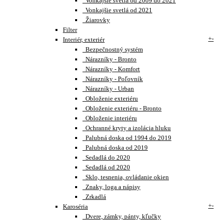
Vonkajšie svetlá od 2009 do 2021
Vonkajšie svetlá od 2021
Žiarovky
Filter
+
-
Interiér, exteriér
Bezpečnostný systém
Nárazníky - Bronto
Nárazníky - Komfort
Nárazníky - Poľovník
Nárazníky - Urban
Obloženie exteriéru
Obloženie exteriéru - Bronto
Obloženie interiéru
Ochranné kryty a izolácia hluku
Palubná doska od 1994 do 2019
Palubná doska od 2019
Sedadlá do 2020
Sedadlá od 2020
Sklo, tesnenia, ovládanie okien
Znaky, loga a nápisy
Zrkadlá
+
-
Karoséria
Dvere, zámky, pánty, kľučky