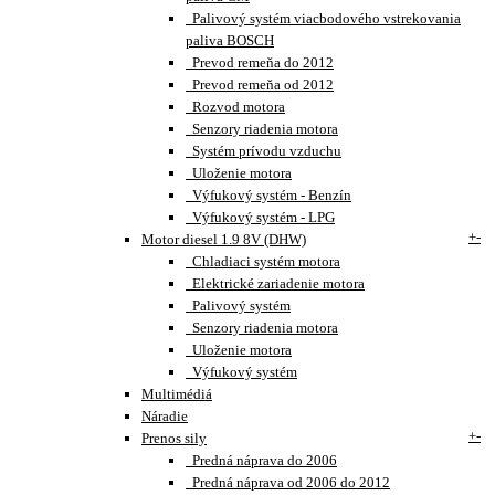
Palivový systém viacbodového vstrekovania
paliva BOSCH
Prevod remeňa do 2012
Prevod remeňa od 2012
Rozvod motora
Senzory riadenia motora
Systém prívodu vzduchu
Uloženie motora
Výfukový systém - Benzín
Výfukový systém - LPG
+
-
Motor diesel 1.9 8V (DHW)
Chladiaci systém motora
Elektrické zariadenie motora
Palivový systém
Senzory riadenia motora
Uloženie motora
Výfukový systém
Multimédiá
Náradie
+
-
Prenos sily
Predná náprava do 2006
Predná náprava od 2006 do 2012