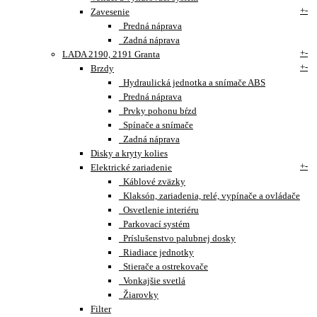
+
-
Zavesenie
Predná náprava
Zadná náprava
+
-
LADA 2190, 2191 Granta
+
-
Brzdy
Hydraulická jednotka a snímače ABS
Predná náprava
Prvky pohonu bŕzd
Spínače a snímače
Zadná náprava
Disky a kryty kolies
+
-
Elektrické zariadenie
Káblové zväzky
Klaksón, zariadenia, relé, vypínače a ovládače
Osvetlenie interiéru
Parkovací systém
Príslušenstvo palubnej dosky
Riadiace jednotky
Stierače a ostrekovače
Vonkajšie svetlá
Žiarovky
Filter