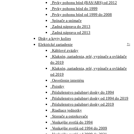
Prvky pohonu bŕzd (BAS/ABS) od 2012
Prvky pohonu bŕzd do 1999
Prvky pohonu bŕzd od 1999 do 2008
Spínače a snímače
Zadná náprava do 2013
Zadná náprava od 2013
Disky a kryty kolies
+
-
Elektrické zariadenie
Káblové zväzky
Klaksón, zariadenia, relé, vypínače a ovládače
do 2019
Klaksón, zariadenia, relé, vypínače a ovládače
od 2019
Osvetlenie interiéru
Poistky
Príslušenstvo palubnej dosky do 1994
Príslušenstvo palubnej dosky od 1994 do 2019
Príslušenstvo palubnej dosky od 2019
Riadiace jednotky
Stierače a ostrekovače
Vonkajšie svetlá do 1994
Vonkajšie svetlá od 1994 do 2009