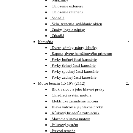
Nárazníky
Obloženie exteriéru
Obloženie interiéru
Sedadlá
Sklo, tesnenia, ovládanie okien
Znaky, loga a nápisy
Zrkadlá
+
-
Karoséria
Dvere, zámky, pánty, kľučky
Kapota, dvere batožinového priestoru
Prvky bočnej časti karosérie
Prvky čelnej časti karosérie
Prvky spodnej časti karosérie
Prvky zadnej časti karosérie
+
-
Motor benzín 1.5 16V (2112)
Blok valcov a jeho hlavné prvky
Chladiaci systém motora
Elektrické zariadenie motora
Hlava valcov a jej hlavné prvky
Kľukový hriadeľ a zotrvačník
Mazacia sústava motora
Palivový systém
Prevod remeňa