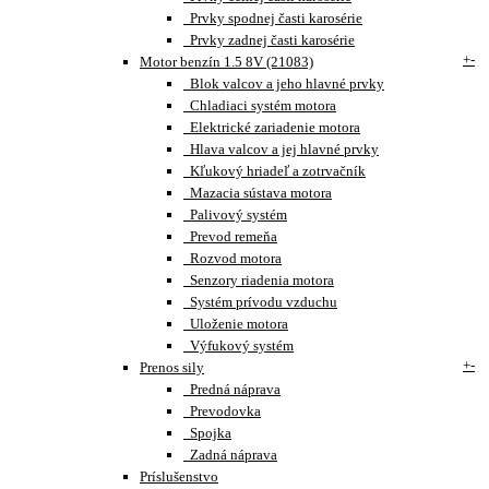
Prvky spodnej časti karosérie
Prvky zadnej časti karosérie
+
-
Motor benzín 1.5 8V (21083)
Blok valcov a jeho hlavné prvky
Chladiaci systém motora
Elektrické zariadenie motora
Hlava valcov a jej hlavné prvky
Kľukový hriadeľ a zotrvačník
Mazacia sústava motora
Palivový systém
Prevod remeňa
Rozvod motora
Senzory riadenia motora
Systém prívodu vzduchu
Uloženie motora
Výfukový systém
+
-
Prenos sily
Predná náprava
Prevodovka
Spojka
Zadná náprava
Príslušenstvo