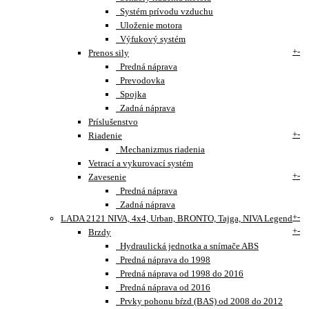
Systém prívodu vzduchu
Uloženie motora
Výfukový systém
+
-
Prenos sily
Predná náprava
Prevodovka
Spojka
Zadná náprava
Príslušenstvo
+
-
Riadenie
Mechanizmus riadenia
Vetrací a vykurovací systém
+
-
Zavesenie
Predná náprava
Zadná náprava
+
-
LADA 2121 NIVA, 4x4, Urban, BRONTO, Tajga, NIVA Legend
+
-
Brzdy
Hydraulická jednotka a snímače ABS
Predná náprava do 1998
Predná náprava od 1998 do 2016
Predná náprava od 2016
Prvky pohonu bŕzd (BAS) od 2008 do 2012