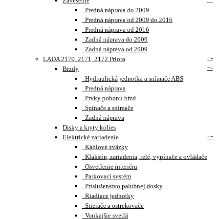
Zavesenie
Predná náprava do 2009
Predná náprava od 2009 do 2016
Predná náprava od 2016
Zadná náprava do 2009
Zadná náprava od 2009
+
-
LADA 2170, 2171, 2172 Priora
+
-
Brzdy
Hydraulická jednotka a snímače ABS
Predná náprava
Prvky pohonu bŕzd
Spínače a snímače
Zadná náprava
Disky a kryty kolies
+
-
Elektrické zariadenie
Káblové zväzky
Klaksón, zariadenia, relé, vypínače a ovládače
Osvetlenie interiéru
Parkovací systém
Príslušenstvo palubnej dosky
Riadiace jednotky
Stierače a ostrekovače
Vonkajšie svetlá