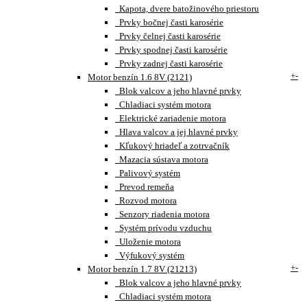
Kapota, dvere batožinového priestoru
Prvky bočnej časti karosérie
Prvky čelnej časti karosérie
Prvky spodnej časti karosérie
Prvky zadnej časti karosérie
+
-
Motor benzín 1.6 8V (2121)
Blok valcov a jeho hlavné prvky
Chladiaci systém motora
Elektrické zariadenie motora
Hlava valcov a jej hlavné prvky
Kľukový hriadeľ a zotrvačník
Mazacia sústava motora
Palivový systém
Prevod remeňa
Rozvod motora
Senzory riadenia motora
Systém prívodu vzduchu
Uloženie motora
Výfukový systém
+
-
Motor benzín 1.7 8V (21213)
Blok valcov a jeho hlavné prvky
Chladiaci systém motora