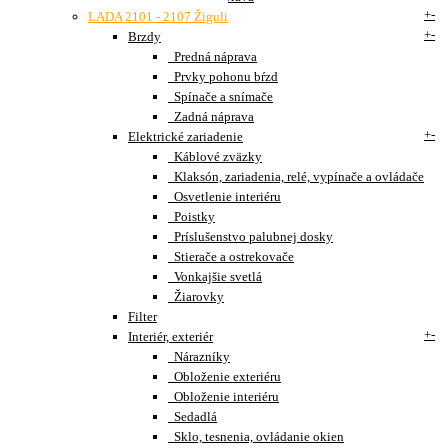
+
-
LADA 2101 - 2107 Žiguli
+
-
Brzdy
Predná náprava
Prvky pohonu bŕzd
Spínače a snímače
Zadná náprava
+
-
Elektrické zariadenie
Káblové zväzky
Klaksón, zariadenia, relé, vypínače a ovládače
Osvetlenie interiéru
Poistky
Príslušenstvo palubnej dosky
Stierače a ostrekovače
Vonkajšie svetlá
Žiarovky
Filter
+
-
Interiér, exteriér
Nárazníky
Obloženie exteriéru
Obloženie interiéru
Sedadlá
Sklo, tesnenia, ovládanie okien