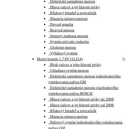
Elektrické zariadenie motora
Hlava valcov a jej hlavné prvky
Kľukový hriadeľ a zotrvačník
Mazacia sústava motora
Prevod remeňa
Rozvod motora
Senzory riadenia motora
Systém prívodu vzduchu
Uloženie motora
Výfukový systém
+
-
Motor benzín 1.7 8V (21214)
Blok valcov a jeho hlavné prvky
Chladiaci systém motora
Elektrické zariadenie motora jednobodového
vstrekovania paliva GM
Elektrické zariadenie motora viacbodového
vstrekovania paliva BOSCH
Hlava valcov a jej hlavné prvky do 2008
Hlava valcov a jej hlavné prvky od 2008
Kľukový hriadeľ a zotrvačník
Mazacia sústava motora
Palivový systém jednobodového vstrekovania
paliva GM