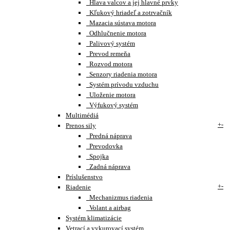
Hlava valcov a jej hlavné prvky
Kľukový hriadeľ a zotrvačník
Mazacia sústava motora
Odhlučnenie motora
Palivový systém
Prevod remeňa
Rozvod motora
Senzory riadenia motora
Systém prívodu vzduchu
Uloženie motora
Výfukový systém
Multimédiá
+
-
Prenos sily
Predná náprava
Prevodovka
Spojka
Zadná náprava
Príslušenstvo
+
-
Riadenie
Mechanizmus riadenia
Volant a airbag
Systém klimatizácie
Vetrací a vykurovací systém