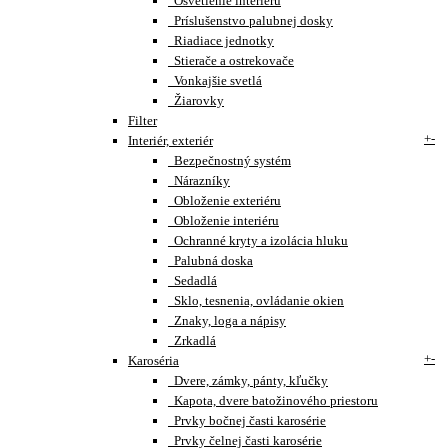
Osvetlenie interiéru
Príslušenstvo palubnej dosky
Riadiace jednotky
Stierače a ostrekovače
Vonkajšie svetlá
Žiarovky
Filter
+
-
Interiér, exteriér
Bezpečnostný systém
Nárazníky
Obloženie exteriéru
Obloženie interiéru
Ochranné kryty a izolácia hluku
Palubná doska
Sedadlá
Sklo, tesnenia, ovládanie okien
Znaky, loga a nápisy
Zrkadlá
+
-
Karoséria
Dvere, zámky, pánty, kľučky
Kapota, dvere batožinového priestoru
Prvky bočnej časti karosérie
Prvky čelnej časti karosérie