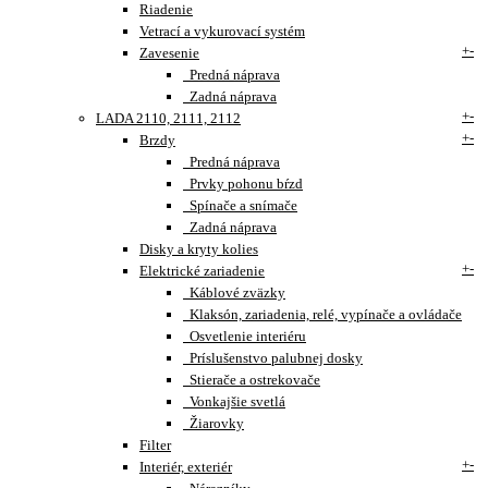
Riadenie
Vetrací a vykurovací systém
+
-
Zavesenie
Predná náprava
Zadná náprava
+
-
LADA 2110, 2111, 2112
+
-
Brzdy
Predná náprava
Prvky pohonu bŕzd
Spínače a snímače
Zadná náprava
Disky a kryty kolies
+
-
Elektrické zariadenie
Káblové zväzky
Klaksón, zariadenia, relé, vypínače a ovládače
Osvetlenie interiéru
Príslušenstvo palubnej dosky
Stierače a ostrekovače
Vonkajšie svetlá
Žiarovky
Filter
+
-
Interiér, exteriér