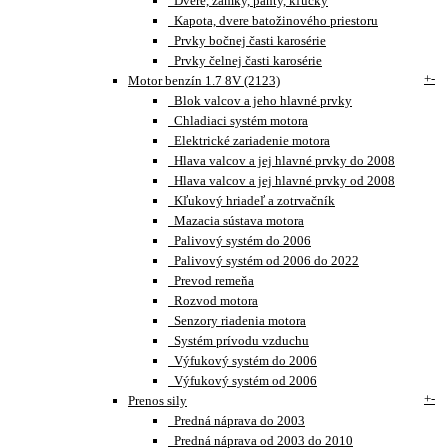
Dvere, zámky, pánty, kľučky
Kapota, dvere batožinového priestoru
Prvky bočnej časti karosérie
Prvky čelnej časti karosérie
+
-
Motor benzín 1.7 8V (2123)
Blok valcov a jeho hlavné prvky
Chladiaci systém motora
Elektrické zariadenie motora
Hlava valcov a jej hlavné prvky do 2008
Hlava valcov a jej hlavné prvky od 2008
Kľukový hriadeľ a zotrvačník
Mazacia sústava motora
Palivový systém do 2006
Palivový systém od 2006 do 2022
Prevod remeňa
Rozvod motora
Senzory riadenia motora
Systém prívodu vzduchu
Výfukový systém do 2006
Výfukový systém od 2006
+
-
Prenos sily
Predná náprava do 2003
Predná náprava od 2003 do 2010