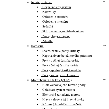
+
-
Interiér, exteriér
Bezpečnostný systém
Nárazníky
Obloženie exteriéru
Obloženie interiéru
Sedadlá
Sklo, tesnenia, ovládanie okien
Znaky, loga a nápisy
Zrkadlá
+
-
Karoséria
Dvere, zámky, pánty, kľučky
Kapota, dvere batožinového priestoru
Prvky bočnej časti karosérie
Prvky čelnej časti karosérie
Prvky spodnej časti karosérie
Prvky zadnej časti karosérie
+
-
Motor benzín 1.6 16V (21126)
Blok valcov a jeho hlavné prvky
Chladiaci systém motora
Elektrické zariadenie motora
Hlava valcov a jej hlavné prvky
Kľukový hriadeľ a zotrvačník