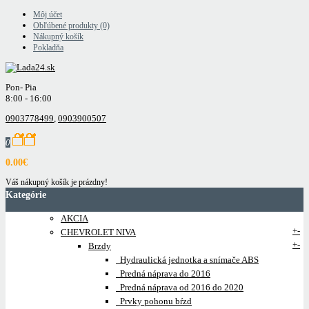
Môj účet
Obľúbené produkty (0)
Nákupný košík
Pokladňa
Pon- Pia
8:00 - 16:00
0903778499
,
0903900507
0
0.00€
Váš nákupný košík je prázdny!
Kategórie
AKCIA
+
-
CHEVROLET NIVA
+
-
Brzdy
Hydraulická jednotka a snímače ABS
Predná náprava do 2016
Predná náprava od 2016 do 2020
Prvky pohonu bŕzd