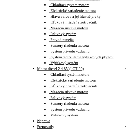
Chladiaci systém motora
Elektrické zariadenie motora
Hlava valcov a jej hlavné prvky
Kľukový hriadeľ a zotrvačník
Mazacia sústava motora
Palivový systém
Prevod remeňa
Senzory riadenia motora
Systém prívodu vzduchu
Systém recirkulácie výfukových plynov
Výfukový systém
+
-
Motor diesel 2.4 8V (4CTi90)
Chladiaci systém motora
Elektrické zariadenie motora
Kľukový hriadeľ a zotrvačník
Mazacia sústava motora
Palivový systém
Senzory riadenia motora
Systém prívodu vzduchu
Výfukový systém
Náprava
+
-
Prenos sily