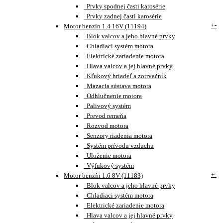
Prvky spodnej časti karosérie
Prvky zadnej časti karosérie
+
-
Motor benzín 1.4 16V (11194)
Blok valcov a jeho hlavné prvky
Chladiaci systém motora
Elektrické zariadenie motora
Hlava valcov a jej hlavné prvky
Kľukový hriadeľ a zotrvačník
Mazacia sústava motora
Odhlučnenie motora
Palivový systém
Prevod remeňa
Rozvod motora
Senzory riadenia motora
Systém prívodu vzduchu
Uloženie motora
Výfukový systém
+
-
Motor benzín 1.6 8V (11183)
Blok valcov a jeho hlavné prvky
Chladiaci systém motora
Elektrické zariadenie motora
Hlava valcov a jej hlavné prvky