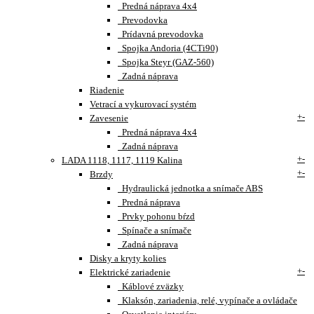
Predná náprava 4x4
Prevodovka
Prídavná prevodovka
Spojka Andoria (4CTi90)
Spojka Steyr (GAZ-560)
Zadná náprava
Riadenie
Vetrací a vykurovací systém
+
-
Zavesenie
Predná náprava 4x4
Zadná náprava
+
-
LADA 1118, 1117, 1119 Kalina
+
-
Brzdy
Hydraulická jednotka a snímače ABS
Predná náprava
Prvky pohonu bŕzd
Spínače a snímače
Zadná náprava
Disky a kryty kolies
+
-
Elektrické zariadenie
Káblové zväzky
Klaksón, zariadenia, relé, vypínače a ovládače