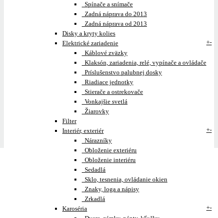
Spínače a snímače
Zadná náprava do 2013
Zadná náprava od 2013
Disky a kryty kolies
+
-
Elektrické zariadenie
Káblové zväzky
Klaksón, zariadenia, relé, vypínače a ovládače
Príslušenstvo palubnej dosky
Riadiace jednotky
Stierače a ostrekovače
Vonkajšie svetlá
Žiarovky
Filter
+
-
Interiér, exteriér
Nárazníky
Obloženie exteriéru
Obloženie interiéru
Sedadlá
Sklo, tesnenia, ovládanie okien
Znaky, loga a nápisy
Zrkadlá
+
-
Karoséria