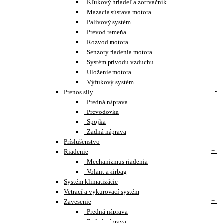
Kľukový hriadeľ a zotrvačník
Mazacia sústava motora
Palivový systém
Prevod remeňa
Rozvod motora
Senzory riadenia motora
Systém prívodu vzduchu
Uloženie motora
Výfukový systém
+
-
Prenos sily
Predná náprava
Prevodovka
Spojka
Zadná náprava
Príslušenstvo
+
-
Riadenie
Mechanizmus riadenia
Volant a airbag
Systém klimatizácie
Vetrací a vykurovací systém
+
-
Zavesenie
Predná náprava
Zadná náprava