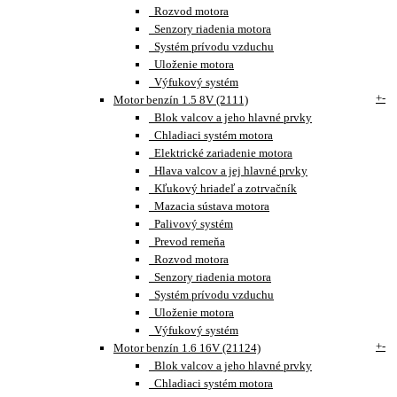
Rozvod motora
Senzory riadenia motora
Systém prívodu vzduchu
Uloženie motora
Výfukový systém
+
-
Motor benzín 1.5 8V (2111)
Blok valcov a jeho hlavné prvky
Chladiaci systém motora
Elektrické zariadenie motora
Hlava valcov a jej hlavné prvky
Kľukový hriadeľ a zotrvačník
Mazacia sústava motora
Palivový systém
Prevod remeňa
Rozvod motora
Senzory riadenia motora
Systém prívodu vzduchu
Uloženie motora
Výfukový systém
+
-
Motor benzín 1.6 16V (21124)
Blok valcov a jeho hlavné prvky
Chladiaci systém motora