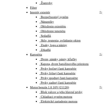
Žiarovky
Filter
+
-
Interiér, exteriér
Bezpečnostný systém
Nárazníky
Obloženie exteriéru
Obloženie interiéru
Sedadlá
Sklo, tesnenia, ovládanie okien
Znaky, loga a nápisy
Zrkadlá
+
-
Karoséria
Dvere, zámky, pánty, kľučky
Kapota, dvere batožinového priestoru
Prvky bočnej časti karosérie
Prvky čelnej časti karosérie
Prvky spodnej časti karosérie
Prvky zadnej časti karosérie
+
-
Motor benzín 1.6 16V (21126)
Blok valcov a jeho hlavné prvky
Chladiaci systém motora
Elektrické zariadenie motora