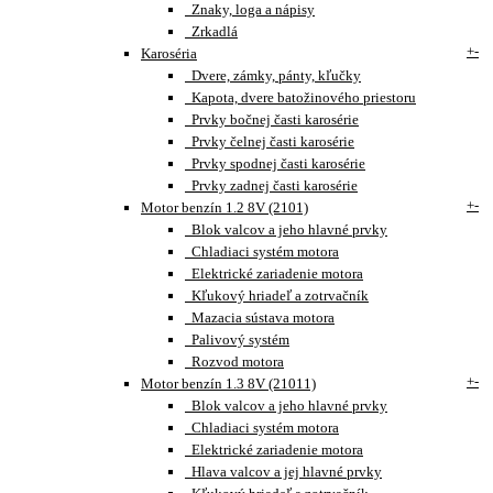
Znaky, loga a nápisy
Zrkadlá
+
-
Karoséria
Dvere, zámky, pánty, kľučky
Kapota, dvere batožinového priestoru
Prvky bočnej časti karosérie
Prvky čelnej časti karosérie
Prvky spodnej časti karosérie
Prvky zadnej časti karosérie
+
-
Motor benzín 1.2 8V (2101)
Blok valcov a jeho hlavné prvky
Chladiaci systém motora
Elektrické zariadenie motora
Kľukový hriadeľ a zotrvačník
Mazacia sústava motora
Palivový systém
Rozvod motora
+
-
Motor benzín 1.3 8V (21011)
Blok valcov a jeho hlavné prvky
Chladiaci systém motora
Elektrické zariadenie motora
Hlava valcov a jej hlavné prvky