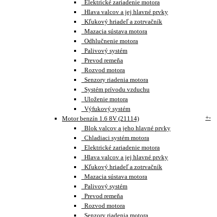
Elektrické zariadenie motora
Hlava valcov a jej hlavné prvky
Kľukový hriadeľ a zotrvačník
Mazacia sústava motora
Odhlučnenie motora
Palivový systém
Prevod remeňa
Rozvod motora
Senzory riadenia motora
Systém prívodu vzduchu
Uloženie motora
Výfukový systém
+
-
Motor benzín 1.6 8V (21114)
Blok valcov a jeho hlavné prvky
Chladiaci systém motora
Elektrické zariadenie motora
Hlava valcov a jej hlavné prvky
Kľukový hriadeľ a zotrvačník
Mazacia sústava motora
Palivový systém
Prevod remeňa
Rozvod motora
Senzory riadenia motora