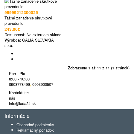
99999212300025
Ťažné zariadenie skrutkové
prevedenie
243.00€
Dostupnosť:
Na externom sklade
Výrobca:
GALIA SLOVAKIA
s.r.o.
Zobrazenie 1 až 11 z 11 (1 stránok)
Pon - Pia
8:00 - 16:00
0903778499
,
0903900507
Kontaktujte
nás
info@lada24.sk
Informácie
Obchodné podmienky
Reklamačný poriadok