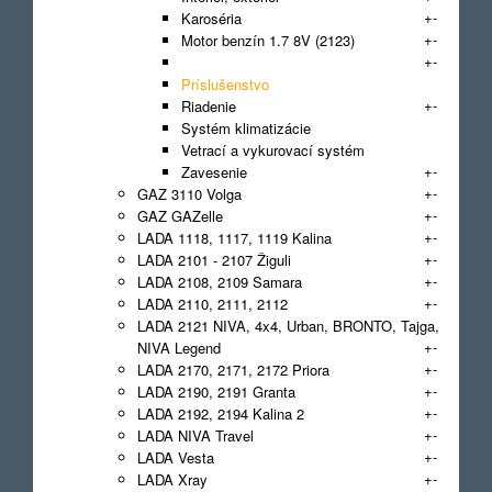
+
-
Karoséria
+
-
Motor benzín 1.7 8V (2123)
+
-
Prenos sily
Príslušenstvo
+
-
Riadenie
Systém klimatizácie
Vetrací a vykurovací systém
+
-
Zavesenie
+
-
GAZ 3110 Volga
+
-
GAZ GAZelle
+
-
LADA 1118, 1117, 1119 Kalina
+
-
LADA 2101 - 2107 Žiguli
+
-
LADA 2108, 2109 Samara
+
-
LADA 2110, 2111, 2112
LADA 2121 NIVA, 4x4, Urban, BRONTO, Tajga,
+
-
NIVA Legend
+
-
LADA 2170, 2171, 2172 Priora
+
-
LADA 2190, 2191 Granta
+
-
LADA 2192, 2194 Kalina 2
+
-
LADA NIVA Travel
+
-
LADA Vesta
+
-
LADA Xray