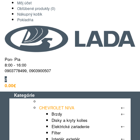
Môj účet
Obľúbené produkty (0)
Nákupný košík
Pokladňa
Pon- Pia
8:00 - 16:00
0903778499
,
0903900507
0
0.00€
Kategórie
AKCIA
+
-
CHEVROLET NIVA
+
-
Brzdy
Disky a kryty kolies
+
-
Elektrické zariadenie
Filter
+
-
Interiér, exteriér