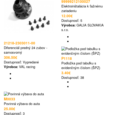
99999212100027
Elektroinštalácia k ťažnému
zariadeniu
12.00€
Dostupnosť:
5
Výrobca:
GALIA SLOVAKIA
s.r.o.
21218-2303011-00
Diferenciál predný 24 zubov -
samosvorný
306.50€
P1118
Dostupnosť:
Vypredané
Podložka pod tabuľku s
Výrobca:
VAL racing
evidenčným číslom (ŠPZ)
3.40€
Dostupnosť:
38
M0033
Povinná výbava do auta
25.00€
Dostupnosť:
3