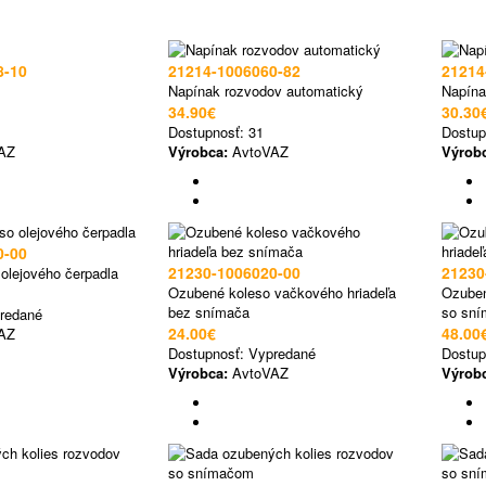
8-10
21214-1006060-82
21214
Napínak rozvodov automatický
Napína
34.90€
30.30
Dostupnosť:
31
Dostup
AZ
Výrobca:
AvtoVAZ
Výrob
0-00
21230-1006020-00
21230
olejového čerpadla
Ozubené koleso vačkového hriadeľa
Ozuben
bez snímača
so sn
redané
24.00€
48.00
AZ
Dostupnosť:
Vypredané
Dostup
Výrobca:
AvtoVAZ
Výrob