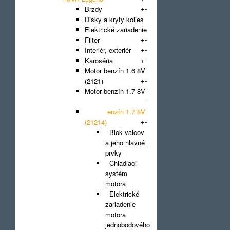
+
-
Brzdy
Disky a kryty kolies
Elektrické zariadenie
+
-
Filter
+
-
Interiér, exteriér
+
-
Karoséria
Motor benzín 1.6 8V
+
-
(2121)
Motor benzín 1.7 8V
+
-
(21213)
Motor benzín 1.7 8V
+
-
(21214)
Blok valcov
a jeho hlavné
prvky
Chladiaci
systém
motora
Elektrické
zariadenie
motora
jednobodového