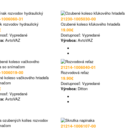
-1006060-31
21230-1005030-00
k rozvodov hydraulický
Ozubené koleso kľukového hriadeľa
€
19.00€
nosť:
Vypredané
Dostupnosť:
Vypredané
ca:
AvtoVAZ
Výrobca:
AvtoVAZ
21214-1006040-01
-1006019-00
Rozvodová reťaz
é koleso vačkového hriadeľa
19.90€
ímačom
Dostupnosť:
Vypredané
€
Výrobca:
Ditton
nosť:
Vypredané
ca:
AvtoVAZ
21214-1006107-00