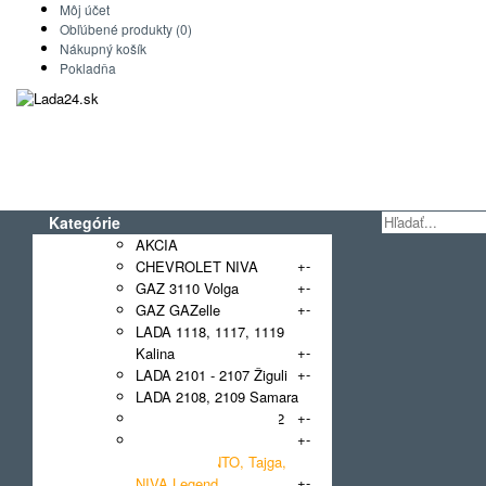
Môj účet
Obľúbené produkty (0)
Nákupný košík
Pokladňa
Kategórie
AKCIA
+
-
CHEVROLET NIVA
+
-
GAZ 3110 Volga
+
-
GAZ GAZelle
LADA 1118, 1117, 1119
+
-
Kalina
+
-
LADA 2101 - 2107 Žiguli
LADA 2108, 2109 Samara
+
-
LADA 2110, 2111, 2112
+
-
LADA 2121 NIVA, 4x4,
Urban, BRONTO, Tajga,
+
-
NIVA Legend