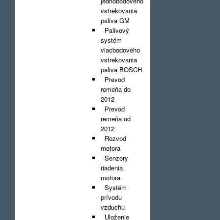
jednobodového
vstrekovania
paliva GM
Palivový
systém
viacbodového
vstrekovania
paliva BOSCH
Prevod
remeňa do
2012
Prevod
remeňa od
2012
Rozvod
motora
Senzory
riadenia
motora
Systém
prívodu
vzduchu
Uloženie