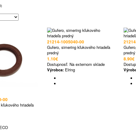
0)
21214-1005040-00
21214
Gufero, simering kľukového hriadeľa
Gufero
predný
predný
1.10€
8.90€
Dostupnosť:
Na externom sklade
Dostup
Výrobca:
Elring
Výrob
0-00
 kľukového hriadeľa
ECO