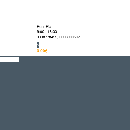
Pon- Pia
8:00 - 16:00
0903778499
,
0903900507
0
0.00€