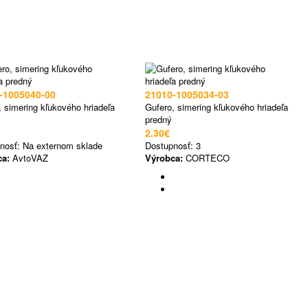
-1005040-00
21010-1005034-03
, simering kľukového hriadeľa
Gufero, simering kľukového hriadeľa
predný
2.30€
nosť:
Na externom sklade
Dostupnosť:
3
ca:
AvtoVAZ
Výrobca:
CORTECO