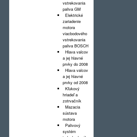
vstrekovania
paliva GM
Elektrické
zariadenie
motora
viacbodového
vstrekovania
paliva BOSCH
Hlava valcov
a jej hlavné
prvky do 2008
Hlava valcov
a jej hlavné
prvky od 2008
Kľukový
hriadeľ a
zotrvačník
Mazacia
sústava
motora
Palivový
systém