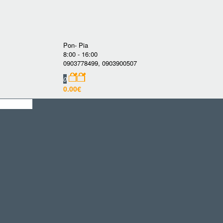
Pon- Pia
8:00 - 16:00
0903778499
,
0903900507
0
0.00€