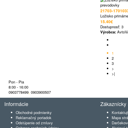
21703-170103
Ložisko primárne
15.40€
Dostupnosť:
3
Výrobca:
AvtoV
1
2
3
>
>|
Pon - Pia
8:00 - 16:00
0903778499
,
0903900507
Informácie
Zákaznícky 
Obchodné podmienky
Kontaktuj
Reklamačný poriadok
Mapa str
Odstúpenie od zmluvy
Darčekov
Ochrana osobných údajov
Akciový t