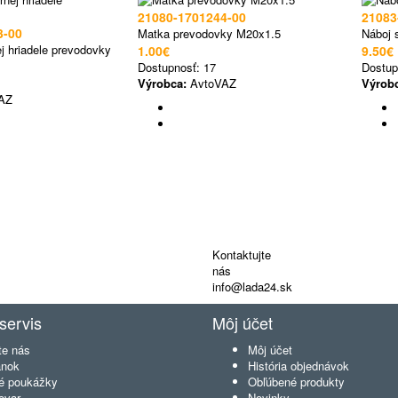
21080-1701244-00
21083
3-00
Matka prevodovky M20x1.5
Náboj 
j hriadele prevodovky
1.00€
9.50€
Dostupnosť:
17
Dostup
Výrobca:
AvtoVAZ
Výrob
AZ
Kontaktujte
nás
info@lada24.sk
servis
Môj účet
te nás
Môj účet
ánok
História objednávok
é poukážky
Obľúbené produkty
ovar
Novinky