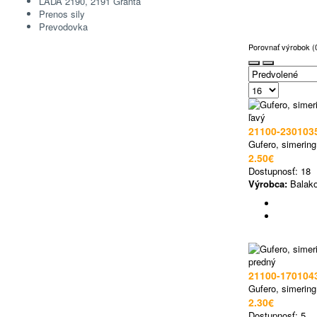
LADA 2190, 2191 Granta
Prenos sily
Prevodovka
Porovnať výrobok (
21100-230103
Gufero, simering
2.50€
Dostupnosť:
18
Výrobca:
Balako
21100-170104
Gufero, simerin
2.30€
Dostupnosť:
5