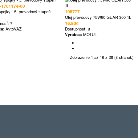
-1701174-00
105777
spojky - 5. prevodový stupeň
Olej prevodový 75W90 GEAR 300 1L
16.90€
nosť:
7
ca:
AvtoVAZ
Dostupnosť:
8
Výrobca:
MOTUL
Zobrazenie 1 až 16 z 38 (3 stránok)