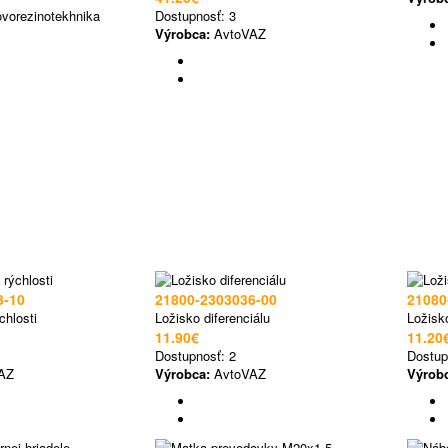
vorezinotekhnika
Dostupnosť:
3
Výrobca:
AvtoVAZ
3-10
21800-2303036-00
21080
chlosti
Ložisko diferenciálu
Ložisk
11.90€
11.20
Dostupnosť:
2
Dostup
AZ
Výrobca:
AvtoVAZ
Výrob