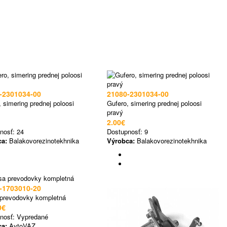
-2301034-00
21080-2301034-00
 simering prednej poloosi
Gufero, simering prednej poloosi
pravý
2.00€
nosť:
24
Dostupnosť:
9
ca:
Balakovorezinotekhnika
Výrobca:
Balakovorezinotekhnika
-1703010-20
 prevodovky kompletná
0€
nosť:
Vypredané
ca:
AvtoVAZ