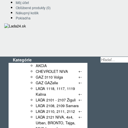
Môj účet
Obľúbené produkty (0)
Nákupný košík
Pokladňa
Kategórie
AKCIA
+
-
CHEVROLET NIVA
+
-
GAZ 3110 Volga
+
-
GAZ GAZelle
LADA 1118, 1117, 1119
+
-
Kalina
+
-
LADA 2101 - 2107 Žiguli
LADA 2108, 2109 Samara
+
-
LADA 2110, 2111, 2112
+
-
LADA 2121 NIVA, 4x4,
Urban, BRONTO, Tajga,