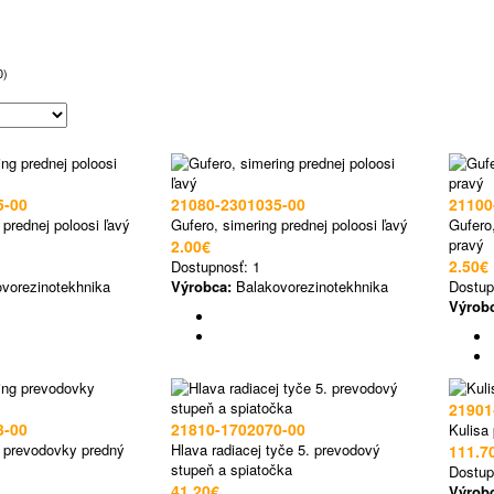
0)
5-00
21080-2301035-00
21100
 prednej poloosi ľavý
Gufero, simering prednej poloosi ľavý
Gufero,
pravý
2.00€
2.50€
Dostupnosť:
1
vorezinotekhnika
Výrobca:
Balakovorezinotekhnika
Dostup
Výrob
21901
3-00
21810-1702070-00
Kulisa
g prevodovky predný
Hlava radiacej tyče 5. prevodový
111.7
stupeň a spiatočka
Dostup
41.20€
Výrob