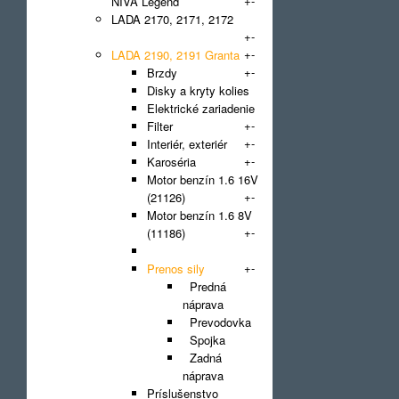
+
-
NIVA Legend
LADA 2170, 2171, 2172
+
-
Priora
+
-
LADA 2190, 2191 Granta
+
-
Brzdy
Disky a kryty kolies
Elektrické zariadenie
+
-
Filter
+
-
Interiér, exteriér
+
-
Karoséria
Motor benzín 1.6 16V
+
-
(21126)
Motor benzín 1.6 8V
+
-
(11186)
Multimédiá
+
-
Prenos sily
Predná
náprava
Prevodovka
Spojka
Zadná
náprava
Príslušenstvo