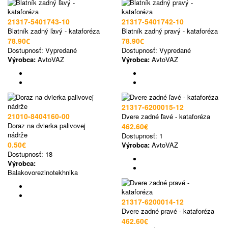
21317-5401743-10
21317-5401742-10
Blatník zadný ľavý - kataforéza
Blatník zadný pravý - kataforéza
78.90€
78.90€
Dostupnosť:
Vypredané
Dostupnosť:
Vypredané
Výrobca:
AvtoVAZ
Výrobca:
AvtoVAZ
21317-6200015-12
21010-8404160-00
Dvere zadné ľavé - kataforéza
Doraz na dvierka palivovej
462.60€
nádrže
Dostupnosť:
1
0.50€
Výrobca:
AvtoVAZ
Dostupnosť:
18
Výrobca:
Balakovorezinotekhnika
21317-6200014-12
Dvere zadné pravé - kataforéza
462.60€