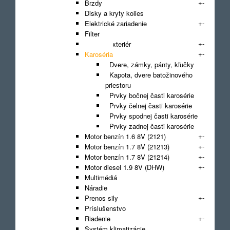
+
-
Brzdy
Disky a kryty kolies
+
-
Elektrické zariadenie
Filter
+
-
Interiér, exteriér
+
-
Karoséria
Dvere, zámky, pánty, kľučky
Kapota, dvere batožinového
priestoru
Prvky bočnej časti karosérie
Prvky čelnej časti karosérie
Prvky spodnej časti karosérie
Prvky zadnej časti karosérie
+
-
Motor benzín 1.6 8V (2121)
+
-
Motor benzín 1.7 8V (21213)
+
-
Motor benzín 1.7 8V (21214)
+
-
Motor diesel 1.9 8V (DHW)
Multimédiá
Náradie
+
-
Prenos sily
Príslušenstvo
+
-
Riadenie
Systém klimatizácie