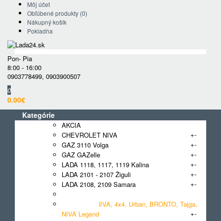
Môj účet
Obľúbené produkty (0)
Nákupný košík
Pokladňa
Pon- Pia
8:00 - 16:00
0903778499
,
0903900507
0
0.00€
Kategórie
AKCIA
+
-
CHEVROLET NIVA
+
-
GAZ 3110 Volga
+
-
GAZ GAZelle
+
-
LADA 1118, 1117, 1119 Kalina
+
-
LADA 2101 - 2107 Žiguli
+
-
LADA 2108, 2109 Samara
+
-
LADA 2110, 2111, 2112
LADA 2121 NIVA, 4x4, Urban, BRONTO, Tajga,
+
-
NIVA Legend