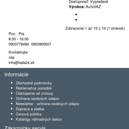
Dostupnosť:
Vypredané
Výrobca:
AvtoVAZ
Zobrazenie 1 až 15 z 15 (1 stránok)
Pon - Pia
8:00 - 16:00
0903778499
,
0903900507
Kontaktujte
nás
info@lada24.sk
Informácie
Obchodné podmienky
Reklamačný poriadok
Odstúpenie od zmluvy
Ochrana osobných údajov
Newsletter - ochrana osobných údajov
Doprava a platba
Cenová politika
Katalógy náhradných dielov
Zákaznícky servis