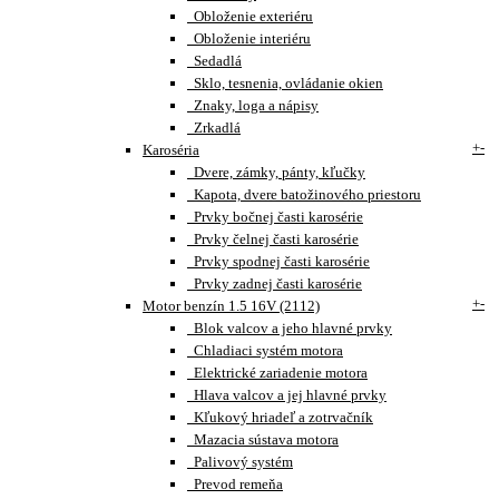
Obloženie exteriéru
Obloženie interiéru
Sedadlá
Sklo, tesnenia, ovládanie okien
Znaky, loga a nápisy
Zrkadlá
+
-
Karoséria
Dvere, zámky, pánty, kľučky
Kapota, dvere batožinového priestoru
Prvky bočnej časti karosérie
Prvky čelnej časti karosérie
Prvky spodnej časti karosérie
Prvky zadnej časti karosérie
+
-
Motor benzín 1.5 16V (2112)
Blok valcov a jeho hlavné prvky
Chladiaci systém motora
Elektrické zariadenie motora
Hlava valcov a jej hlavné prvky
Kľukový hriadeľ a zotrvačník
Mazacia sústava motora
Palivový systém
Prevod remeňa