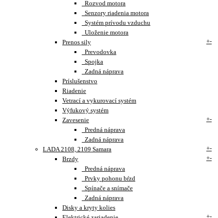
Rozvod motora
Senzory riadenia motora
Systém prívodu vzduchu
Uloženie motora
+
-
Prenos sily
Prevodovka
Spojka
Zadná náprava
Príslušenstvo
Riadenie
Vetrací a vykurovací systém
Výfukový systém
+
-
Zavesenie
Predná náprava
Zadná náprava
+
-
LADA 2108, 2109 Samara
+
-
Brzdy
Predná náprava
Prvky pohonu bŕzd
Spínače a snímače
Zadná náprava
Disky a kryty kolies
+
-
Elektrické zariadenie