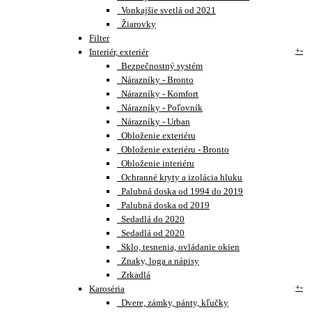
Vonkajšie svetlá od 2021
Žiarovky
Filter
+
-
Interiér, exteriér
Bezpečnostný systém
Nárazníky - Bronto
Nárazníky - Komfort
Nárazníky - Poľovník
Nárazníky - Urban
Obloženie exteriéru
Obloženie exteriéru - Bronto
Obloženie interiéru
Ochranné kryty a izolácia hluku
Palubná doska od 1994 do 2019
Palubná doska od 2019
Sedadlá do 2020
Sedadlá od 2020
Sklo, tesnenia, ovládanie okien
Znaky, loga a nápisy
Zrkadlá
+
-
Karoséria
Dvere, zámky, pánty, kľučky