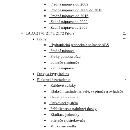
Predná náprava do 2009
Predná náprava od 2009 do 2016
Predná náprava od 2016
Zadná náprava do 2009
Zadná náprava od 2009
+
-
LADA 2170, 2171, 2172 Priora
+
-
Brzdy
Hydraulická jednotka a snímače ABS
Predná náprava
Prvky pohonu bŕzd
Spínače a snímače
Zadná náprava
Disky a kryty kolies
+
-
Elektrické zariadenie
Káblové zväzky
Klaksón, zariadenia, relé, vypínače a ovládače
Osvetlenie interiéru
Parkovací systém
Príslušenstvo palubnej dosky
Riadiace jednotky
Stierače a ostrekovače
Vonkajšie svetlá