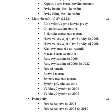
Kapota, dvere batožinového priestoru
Prvky bočnej časti karosérie
Prvky čelnej časti karosérie
+
-
Motor benzín 1.7 8V (2123)
Blok valcov a jeho hlavné prvky
Chladiaci systém motora
Elektrické zariadenie motora
Hlava valcov a jej hlavné prvky do 2008
Hlava valcov a jej hlavné prvky od 2008
Kľukový hriadeľ a zotrvačník
Mazacia sústava motora
Palivový systém do 2006
Palivový systém od 2006 do 2022
Prevod remeňa
Rozvod motora
Senzory riadenia motora
Systém prívodu vzduchu
Výfukový systém do 2006
Výfukový systém od 2006
+
-
Prenos sily
Predná náprava do 2003
Predná náprava od 2003 do 2010