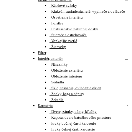
Káblové zväzky
Klaksón, zariadenia, relé, vypínače a ovládače
Osvetlenie interiéru
Poistky
Príslušenstvo palubnej dosky
Stierače a ostrekovače
Vonkajšie svetlá
Žiarovky
Filter
+
-
Interiér, exteriér
Nárazníky
Obloženie exteriéru
Obloženie interiéru
Sedadlá
Sklo, tesnenia, ovládanie okien
Znaky, loga a nápisy
Zrkadlá
+
-
Karoséria
Dvere, zámky, pánty, kľučky
Kapota, dvere batožinového priestoru
Prvky bočnej časti karosérie
Prvky čelnej časti karosérie