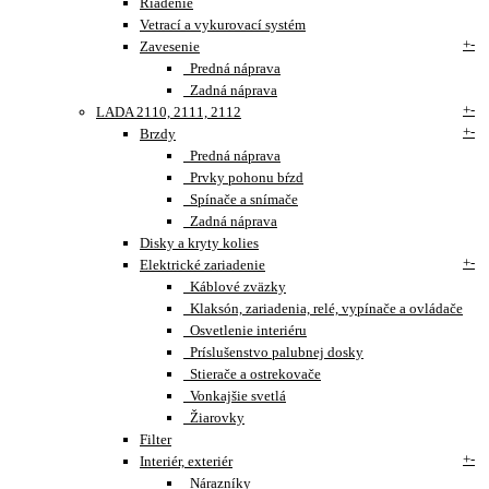
Riadenie
Vetrací a vykurovací systém
+
-
Zavesenie
Predná náprava
Zadná náprava
+
-
LADA 2110, 2111, 2112
+
-
Brzdy
Predná náprava
Prvky pohonu bŕzd
Spínače a snímače
Zadná náprava
Disky a kryty kolies
+
-
Elektrické zariadenie
Káblové zväzky
Klaksón, zariadenia, relé, vypínače a ovládače
Osvetlenie interiéru
Príslušenstvo palubnej dosky
Stierače a ostrekovače
Vonkajšie svetlá
Žiarovky
Filter
+
-
Interiér, exteriér
Nárazníky