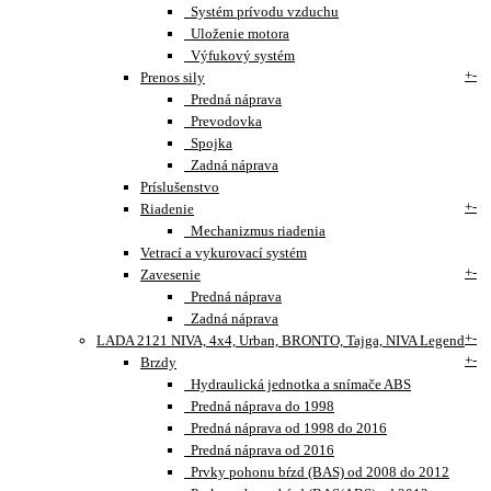
Systém prívodu vzduchu
Uloženie motora
Výfukový systém
+
-
Prenos sily
Predná náprava
Prevodovka
Spojka
Zadná náprava
Príslušenstvo
+
-
Riadenie
Mechanizmus riadenia
Vetrací a vykurovací systém
+
-
Zavesenie
Predná náprava
Zadná náprava
+
-
LADA 2121 NIVA, 4x4, Urban, BRONTO, Tajga, NIVA Legend
+
-
Brzdy
Hydraulická jednotka a snímače ABS
Predná náprava do 1998
Predná náprava od 1998 do 2016
Predná náprava od 2016
Prvky pohonu bŕzd (BAS) od 2008 do 2012