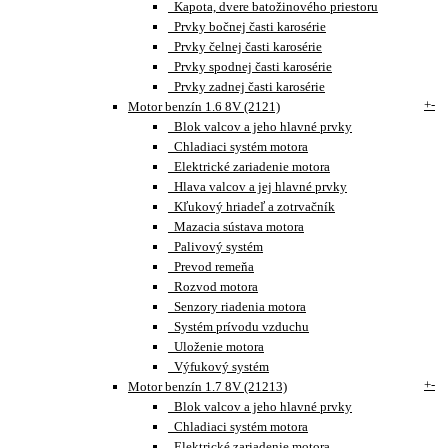
Kapota, dvere batožinového priestoru
Prvky bočnej časti karosérie
Prvky čelnej časti karosérie
Prvky spodnej časti karosérie
Prvky zadnej časti karosérie
+
-
Motor benzín 1.6 8V (2121)
Blok valcov a jeho hlavné prvky
Chladiaci systém motora
Elektrické zariadenie motora
Hlava valcov a jej hlavné prvky
Kľukový hriadeľ a zotrvačník
Mazacia sústava motora
Palivový systém
Prevod remeňa
Rozvod motora
Senzory riadenia motora
Systém prívodu vzduchu
Uloženie motora
Výfukový systém
+
-
Motor benzín 1.7 8V (21213)
Blok valcov a jeho hlavné prvky
Chladiaci systém motora
Elektrické zariadenie motora