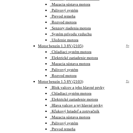
Mazacia sústava motora
Palivový systém
Prevod remeňa
Rozvod motora
Senzory riadenia motora
Systém prívodu vzduchu
Uloženie motora
+
-
Motor benzín 1.3 8V (2105)
Chladiaci systém motora
Elektrické zariadenie motora
Mazacia sústava motora
Palivový systém
Rozvod motora
+
-
Motor benzín 1.5 8V (2103)
Blok valcov a jeho hlavné prvky
Chladiaci systém motora
Elektrické zariadenie motora
Hlava valcov a jej hlavné prvky
Kľukový hriadeľ a zotrvačník
Mazacia sústava motora
Palivový systém
Prevod remeňa