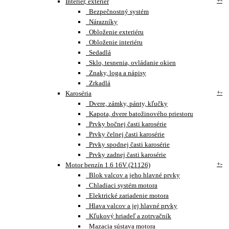
+
-
Interiér, exteriér
Bezpečnostný systém
Nárazníky
Obloženie exteriéru
Obloženie interiéru
Sedadlá
Sklo, tesnenia, ovládanie okien
Znaky, loga a nápisy
Zrkadlá
+
-
Karoséria
Dvere, zámky, pánty, kľučky
Kapota, dvere batožinového priestoru
Prvky bočnej časti karosérie
Prvky čelnej časti karosérie
Prvky spodnej časti karosérie
Prvky zadnej časti karosérie
+
-
Motor benzín 1.6 16V (21126)
Blok valcov a jeho hlavné prvky
Chladiaci systém motora
Elektrické zariadenie motora
Hlava valcov a jej hlavné prvky
Kľukový hriadeľ a zotrvačník
Mazacia sústava motora