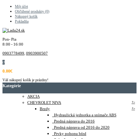
Môj účet
Obľúbené produkty (0)
Nákupný košík
Pokladňa
Pon- Pia
8:00 - 16:00
0903778499
,
0903900507
0
0.00€
Váš nákupný košík je prázdny!
Kategórie
AKCIA
+
-
CHEVROLET NIVA
+
-
Brzdy
Hydraulická jednotka a snímače ABS
Predná náprava do 2016
Predná náprava od 2016 do 2020
Prvky pohonu bŕzd