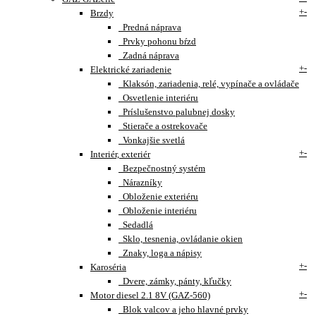
+
-
Brzdy
Predná náprava
Prvky pohonu bŕzd
Zadná náprava
+
-
Elektrické zariadenie
Klaksón, zariadenia, relé, vypínače a ovládače
Osvetlenie interiéru
Príslušenstvo palubnej dosky
Stierače a ostrekovače
Vonkajšie svetlá
+
-
Interiér, exteriér
Bezpečnostný systém
Nárazníky
Obloženie exteriéru
Obloženie interiéru
Sedadlá
Sklo, tesnenia, ovládanie okien
Znaky, loga a nápisy
+
-
Karoséria
Dvere, zámky, pánty, kľučky
+
-
Motor diesel 2.1 8V (GAZ-560)
Blok valcov a jeho hlavné prvky