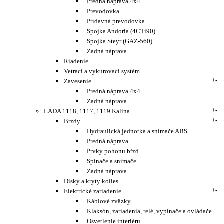
Predná náprava 4x4
Prevodovka
Prídavná prevodovka
Spojka Andoria (4CTi90)
Spojka Steyr (GAZ-560)
Zadná náprava
Riadenie
Vetrací a vykurovací systém
+
-
Zavesenie
Predná náprava 4x4
Zadná náprava
+
-
LADA 1118, 1117, 1119 Kalina
+
-
Brzdy
Hydraulická jednotka a snímače ABS
Predná náprava
Prvky pohonu bŕzd
Spínače a snímače
Zadná náprava
Disky a kryty kolies
+
-
Elektrické zariadenie
Káblové zväzky
Klaksón, zariadenia, relé, vypínače a ovládače
Osvetlenie interiéru