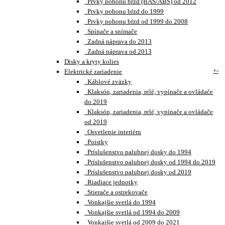
Prvky pohonu bŕzd (BAS/ABS) od 2012
Prvky pohonu bŕzd do 1999
Prvky pohonu bŕzd od 1999 do 2008
Spínače a snímače
Zadná náprava do 2013
Zadná náprava od 2013
Disky a kryty kolies
+
-
Elektrické zariadenie
Káblové zväzky
Klaksón, zariadenia, relé, vypínače a ovládače
do 2019
Klaksón, zariadenia, relé, vypínače a ovládače
od 2019
Osvetlenie interiéru
Poistky
Príslušenstvo palubnej dosky do 1994
Príslušenstvo palubnej dosky od 1994 do 2019
Príslušenstvo palubnej dosky od 2019
Riadiace jednotky
Stierače a ostrekovače
Vonkajšie svetlá do 1994
Vonkajšie svetlá od 1994 do 2009
Vonkajšie svetlá od 2009 do 2021