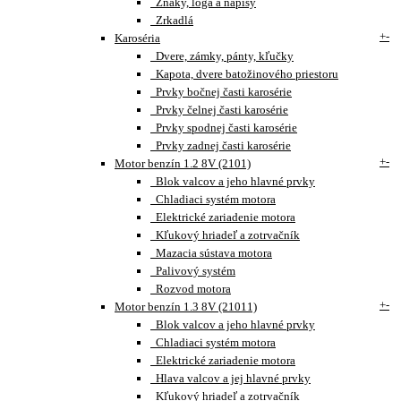
Znaky, loga a nápisy
Zrkadlá
+
-
Karoséria
Dvere, zámky, pánty, kľučky
Kapota, dvere batožinového priestoru
Prvky bočnej časti karosérie
Prvky čelnej časti karosérie
Prvky spodnej časti karosérie
Prvky zadnej časti karosérie
+
-
Motor benzín 1.2 8V (2101)
Blok valcov a jeho hlavné prvky
Chladiaci systém motora
Elektrické zariadenie motora
Kľukový hriadeľ a zotrvačník
Mazacia sústava motora
Palivový systém
Rozvod motora
+
-
Motor benzín 1.3 8V (21011)
Blok valcov a jeho hlavné prvky
Chladiaci systém motora
Elektrické zariadenie motora
Hlava valcov a jej hlavné prvky
Kľukový hriadeľ a zotrvačník