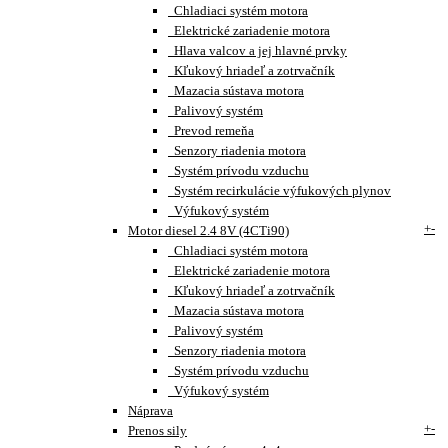
Chladiaci systém motora
Elektrické zariadenie motora
Hlava valcov a jej hlavné prvky
Kľukový hriadeľ a zotrvačník
Mazacia sústava motora
Palivový systém
Prevod remeňa
Senzory riadenia motora
Systém prívodu vzduchu
Systém recirkulácie výfukových plynov
Výfukový systém
+
-
Motor diesel 2.4 8V (4CTi90)
Chladiaci systém motora
Elektrické zariadenie motora
Kľukový hriadeľ a zotrvačník
Mazacia sústava motora
Palivový systém
Senzory riadenia motora
Systém prívodu vzduchu
Výfukový systém
Náprava
+
-
Prenos sily