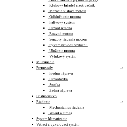
Kľukový hriadeľ a zotrvačník
Mazacia sústava motora
Odhlučnenie motora
Palivový systém
Prevod remeňa
Rozvod motora
Senzory riadenia motora
Systém prívodu vzduchu
Uloženie motora
Výfukový systém
Multimédiá
+
-
Prenos sily
Predná náprava
Prevodovka
Spojka
Zadná náprava
Príslušenstvo
+
-
Riadenie
Mechanizmus riadenia
Volant a airbag
Systém klimatizácie
Vetrací a vykurovací systém