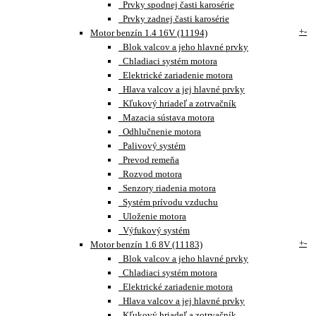
Prvky spodnej časti karosérie
Prvky zadnej časti karosérie
+
-
Motor benzín 1.4 16V (11194)
Blok valcov a jeho hlavné prvky
Chladiaci systém motora
Elektrické zariadenie motora
Hlava valcov a jej hlavné prvky
Kľukový hriadeľ a zotrvačník
Mazacia sústava motora
Odhlučnenie motora
Palivový systém
Prevod remeňa
Rozvod motora
Senzory riadenia motora
Systém prívodu vzduchu
Uloženie motora
Výfukový systém
+
-
Motor benzín 1.6 8V (11183)
Blok valcov a jeho hlavné prvky
Chladiaci systém motora
Elektrické zariadenie motora
Hlava valcov a jej hlavné prvky
Kľukový hriadeľ a zotrvačník