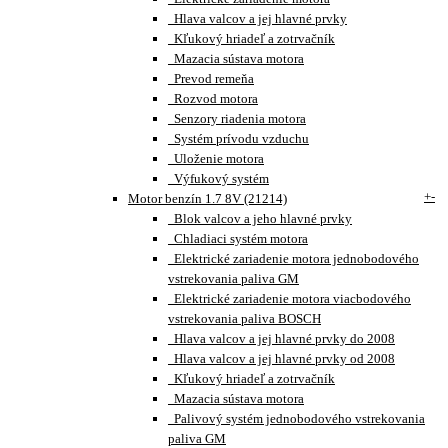
Hlava valcov a jej hlavné prvky
Kľukový hriadeľ a zotrvačník
Mazacia sústava motora
Prevod remeňa
Rozvod motora
Senzory riadenia motora
Systém prívodu vzduchu
Uloženie motora
Výfukový systém
+
-
Motor benzín 1.7 8V (21214)
Blok valcov a jeho hlavné prvky
Chladiaci systém motora
Elektrické zariadenie motora jednobodového
vstrekovania paliva GM
Elektrické zariadenie motora viacbodového
vstrekovania paliva BOSCH
Hlava valcov a jej hlavné prvky do 2008
Hlava valcov a jej hlavné prvky od 2008
Kľukový hriadeľ a zotrvačník
Mazacia sústava motora
Palivový systém jednobodového vstrekovania
paliva GM