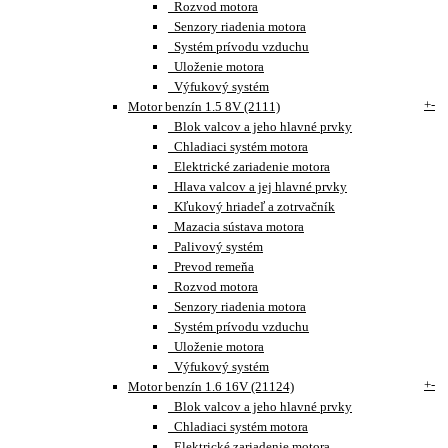
Rozvod motora
Senzory riadenia motora
Systém prívodu vzduchu
Uloženie motora
Výfukový systém
+
-
Motor benzín 1.5 8V (2111)
Blok valcov a jeho hlavné prvky
Chladiaci systém motora
Elektrické zariadenie motora
Hlava valcov a jej hlavné prvky
Kľukový hriadeľ a zotrvačník
Mazacia sústava motora
Palivový systém
Prevod remeňa
Rozvod motora
Senzory riadenia motora
Systém prívodu vzduchu
Uloženie motora
Výfukový systém
+
-
Motor benzín 1.6 16V (21124)
Blok valcov a jeho hlavné prvky
Chladiaci systém motora
Elektrické zariadenie motora