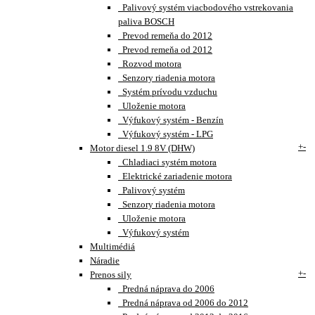
Palivový systém viacbodového vstrekovania
paliva BOSCH
Prevod remeňa do 2012
Prevod remeňa od 2012
Rozvod motora
Senzory riadenia motora
Systém prívodu vzduchu
Uloženie motora
Výfukový systém - Benzín
Výfukový systém - LPG
+
-
Motor diesel 1.9 8V (DHW)
Chladiaci systém motora
Elektrické zariadenie motora
Palivový systém
Senzory riadenia motora
Uloženie motora
Výfukový systém
Multimédiá
Náradie
+
-
Prenos sily
Predná náprava do 2006
Predná náprava od 2006 do 2012