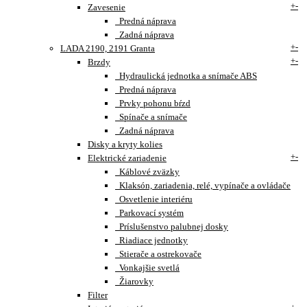
+
-
Zavesenie
Predná náprava
Zadná náprava
+
-
LADA 2190, 2191 Granta
+
-
Brzdy
Hydraulická jednotka a snímače ABS
Predná náprava
Prvky pohonu bŕzd
Spínače a snímače
Zadná náprava
Disky a kryty kolies
+
-
Elektrické zariadenie
Káblové zväzky
Klaksón, zariadenia, relé, vypínače a ovládače
Osvetlenie interiéru
Parkovací systém
Príslušenstvo palubnej dosky
Riadiace jednotky
Stierače a ostrekovače
Vonkajšie svetlá
Žiarovky
Filter