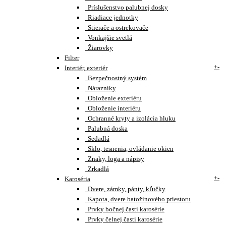
Príslušenstvo palubnej dosky
Riadiace jednotky
Stierače a ostrekovače
Vonkajšie svetlá
Žiarovky
Filter
+
-
Interiér, exteriér
Bezpečnostný systém
Nárazníky
Obloženie exteriéru
Obloženie interiéru
Ochranné kryty a izolácia hluku
Palubná doska
Sedadlá
Sklo, tesnenia, ovládanie okien
Znaky, loga a nápisy
Zrkadlá
+
-
Karoséria
Dvere, zámky, pánty, kľučky
Kapota, dvere batožinového priestoru
Prvky bočnej časti karosérie
Prvky čelnej časti karosérie