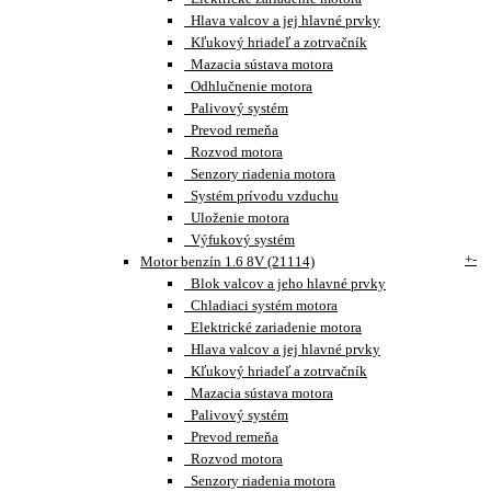
Hlava valcov a jej hlavné prvky
Kľukový hriadeľ a zotrvačník
Mazacia sústava motora
Odhlučnenie motora
Palivový systém
Prevod remeňa
Rozvod motora
Senzory riadenia motora
Systém prívodu vzduchu
Uloženie motora
Výfukový systém
+
-
Motor benzín 1.6 8V (21114)
Blok valcov a jeho hlavné prvky
Chladiaci systém motora
Elektrické zariadenie motora
Hlava valcov a jej hlavné prvky
Kľukový hriadeľ a zotrvačník
Mazacia sústava motora
Palivový systém
Prevod remeňa
Rozvod motora
Senzory riadenia motora