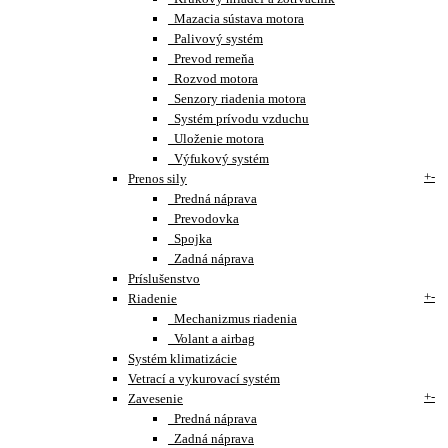
Mazacia sústava motora
Palivový systém
Prevod remeňa
Rozvod motora
Senzory riadenia motora
Systém prívodu vzduchu
Uloženie motora
Výfukový systém
+
-
Prenos sily
Predná náprava
Prevodovka
Spojka
Zadná náprava
Príslušenstvo
+
-
Riadenie
Mechanizmus riadenia
Volant a airbag
Systém klimatizácie
Vetrací a vykurovací systém
+
-
Zavesenie
Predná náprava
Zadná náprava