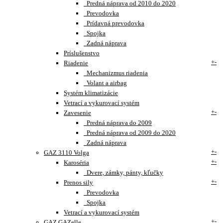
Predná náprava od 2010 do 2020
Prevodovka
Prídavná prevodovka
Spojka
Zadná náprava
Príslušenstvo
+
-
Riadenie
Mechanizmus riadenia
Volant a airbag
Systém klimatizácie
Vetrací a vykurovací systém
+
-
Zavesenie
Predná náprava do 2009
Predná náprava od 2009 do 2020
Zadná náprava
+
-
GAZ 3110 Volga
+
-
Karoséria
Dvere, zámky, pánty, kľučky
+
-
Prenos sily
Prevodovka
Spojka
Vetrací a vykurovací systém
+
-
GAZ GAZelle