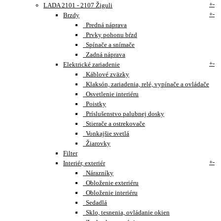
+
-
LADA 2101 - 2107 Žiguli
+
-
Brzdy
Predná náprava
Prvky pohonu bŕzd
Spínače a snímače
Zadná náprava
+
-
Elektrické zariadenie
Káblové zväzky
Klaksón, zariadenia, relé, vypínače a ovládače
Osvetlenie interiéru
Poistky
Príslušenstvo palubnej dosky
Stierače a ostrekovače
Vonkajšie svetlá
Žiarovky
Filter
+
-
Interiér, exteriér
Nárazníky
Obloženie exteriéru
Obloženie interiéru
Sedadlá
Sklo, tesnenia, ovládanie okien