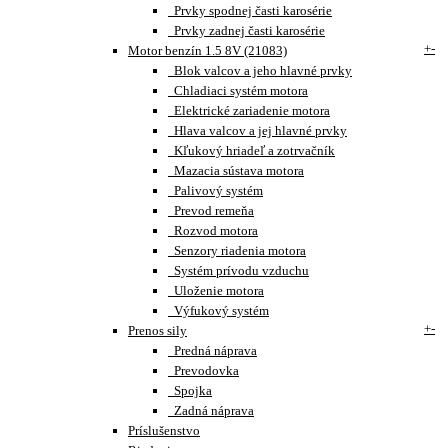
Prvky spodnej časti karosérie
Prvky zadnej časti karosérie
+
-
Motor benzín 1.5 8V (21083)
Blok valcov a jeho hlavné prvky
Chladiaci systém motora
Elektrické zariadenie motora
Hlava valcov a jej hlavné prvky
Kľukový hriadeľ a zotrvačník
Mazacia sústava motora
Palivový systém
Prevod remeňa
Rozvod motora
Senzory riadenia motora
Systém prívodu vzduchu
Uloženie motora
Výfukový systém
+
-
Prenos sily
Predná náprava
Prevodovka
Spojka
Zadná náprava
Príslušenstvo