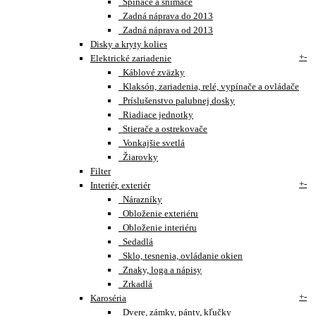
Spínače a snímače
Zadná náprava do 2013
Zadná náprava od 2013
Disky a kryty kolies
+
-
Elektrické zariadenie
Káblové zväzky
Klaksón, zariadenia, relé, vypínače a ovládače
Príslušenstvo palubnej dosky
Riadiace jednotky
Stierače a ostrekovače
Vonkajšie svetlá
Žiarovky
Filter
+
-
Interiér, exteriér
Nárazníky
Obloženie exteriéru
Obloženie interiéru
Sedadlá
Sklo, tesnenia, ovládanie okien
Znaky, loga a nápisy
Zrkadlá
+
-
Karoséria
Dvere, zámky, pánty, kľučky