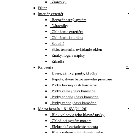
Žiarovky
Filter
+
-
Interiér, exteriér
Bezpečnostný systém
Nárazníky
Obloženie exteriéru
Obloženie interiéru
Sedadlá
Sklo, tesnenia, ovládanie okien
Znaky, loga a nápisy
Zrkadlá
+
-
Karoséria
Dvere, zámky, pánty, kľučky
Kapota, dvere batožinového priestoru
Prvky bočnej časti karosérie
Prvky čelnej časti karosérie
Prvky spodnej časti karosérie
Prvky zadnej časti karosérie
+
-
Motor benzín 1.6 16V (21126)
Blok valcov a jeho hlavné prvky
Chladiaci systém motora
Elektrické zariadenie motora
Hlava valcov a jej hlavné prvky