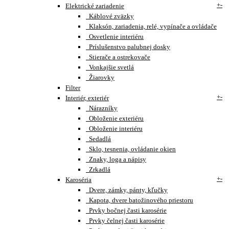
+
-
Elektrické zariadenie
Káblové zväzky
Klaksón, zariadenia, relé, vypínače a ovládače
Osvetlenie interiéru
Príslušenstvo palubnej dosky
Stierače a ostrekovače
Vonkajšie svetlá
Žiarovky
Filter
+
-
Interiér, exteriér
Nárazníky
Obloženie exteriéru
Obloženie interiéru
Sedadlá
Sklo, tesnenia, ovládanie okien
Znaky, loga a nápisy
Zrkadlá
+
-
Karoséria
Dvere, zámky, pánty, kľučky
Kapota, dvere batožinového priestoru
Prvky bočnej časti karosérie
Prvky čelnej časti karosérie