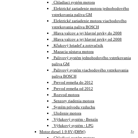
Chladiaci systém motora
Elektrické zariadenie motora jednobodového
vstrekovania paliva GM
Elektrické zariadenie motora viacbodového
vstrekovania paliva BOSCH
Hlava valcov a jej hlavné prvky do 2008
Hlava valcov a jej hlavné prvky od 2008
Kľukový hriadeľ a zotrvačník
Mazacia sústava motora
Palivový systém jednobodového vstrekovania
paliva GM
Palivový systém viacbodového vstrekovania
paliva BOSCH
Prevod remeňa do 2012
Prevod remeňa od 2012
Rozvod motora
Senzory riadenia motora
Systém prívodu vzduchu
Uloženie motora
Výfukový systém - Benzín
Výfukový systém - LPG
+
-
Motor diesel 1.9 8V (DHW)
Chladiaci systém motora