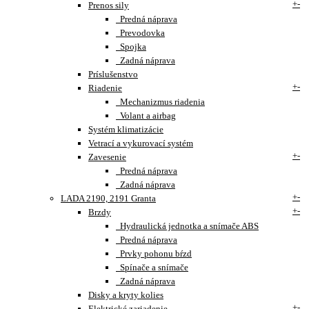
+
-
Prenos sily
Predná náprava
Prevodovka
Spojka
Zadná náprava
Príslušenstvo
+
-
Riadenie
Mechanizmus riadenia
Volant a airbag
Systém klimatizácie
Vetrací a vykurovací systém
+
-
Zavesenie
Predná náprava
Zadná náprava
+
-
LADA 2190, 2191 Granta
+
-
Brzdy
Hydraulická jednotka a snímače ABS
Predná náprava
Prvky pohonu bŕzd
Spínače a snímače
Zadná náprava
Disky a kryty kolies
+
-
Elektrické zariadenie