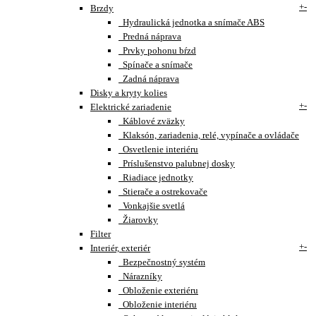
+
-
Brzdy
Hydraulická jednotka a snímače ABS
Predná náprava
Prvky pohonu bŕzd
Spínače a snímače
Zadná náprava
Disky a kryty kolies
+
-
Elektrické zariadenie
Káblové zväzky
Klaksón, zariadenia, relé, vypínače a ovládače
Osvetlenie interiéru
Príslušenstvo palubnej dosky
Riadiace jednotky
Stierače a ostrekovače
Vonkajšie svetlá
Žiarovky
Filter
+
-
Interiér, exteriér
Bezpečnostný systém
Nárazníky
Obloženie exteriéru
Obloženie interiéru