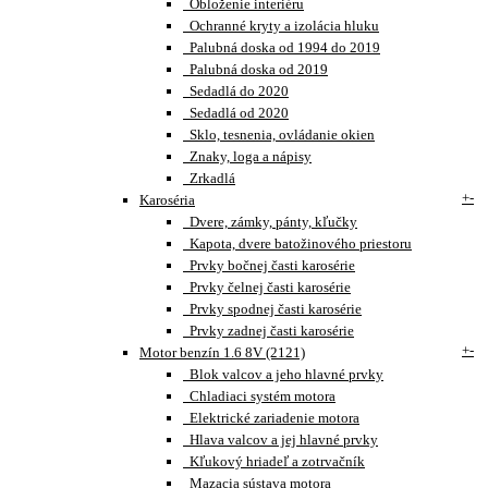
Obloženie interiéru
Ochranné kryty a izolácia hluku
Palubná doska od 1994 do 2019
Palubná doska od 2019
Sedadlá do 2020
Sedadlá od 2020
Sklo, tesnenia, ovládanie okien
Znaky, loga a nápisy
Zrkadlá
+
-
Karoséria
Dvere, zámky, pánty, kľučky
Kapota, dvere batožinového priestoru
Prvky bočnej časti karosérie
Prvky čelnej časti karosérie
Prvky spodnej časti karosérie
Prvky zadnej časti karosérie
+
-
Motor benzín 1.6 8V (2121)
Blok valcov a jeho hlavné prvky
Chladiaci systém motora
Elektrické zariadenie motora
Hlava valcov a jej hlavné prvky
Kľukový hriadeľ a zotrvačník
Mazacia sústava motora