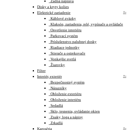
Zadná náprava
Disky a kryty kolies
+
-
Elektrické zariadenie
Káblové zväzky
Klaksón, zariadenia, relé, vypínače a ovládače
Osvetlenie interiéru
Parkovací systém
Príslušenstvo palubnej dosky
Riadiace jednotky
Stierače a ostrekovače
Vonkajšie svetlá
Žiarovky
Filter
+
-
Interiér, exteriér
Bezpečnostný systém
Nárazníky
Obloženie exteriéru
Obloženie interiéru
Sedadlá
Sklo, tesnenia, ovládanie okien
Znaky, loga a nápisy
Zrkadlá
+
-
Karoséria