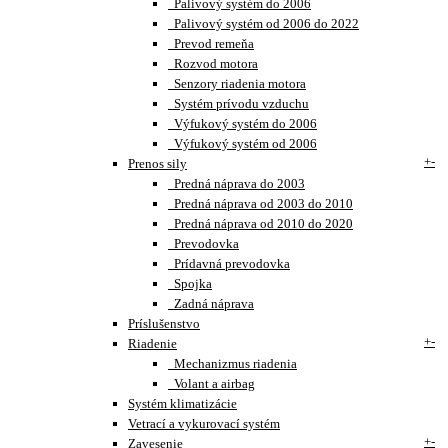
Palivový systém do 2006
Palivový systém od 2006 do 2022
Prevod remeňa
Rozvod motora
Senzory riadenia motora
Systém prívodu vzduchu
Výfukový systém do 2006
Výfukový systém od 2006
+
-
Prenos sily
Predná náprava do 2003
Predná náprava od 2003 do 2010
Predná náprava od 2010 do 2020
Prevodovka
Prídavná prevodovka
Spojka
Zadná náprava
Príslušenstvo
+
-
Riadenie
Mechanizmus riadenia
Volant a airbag
Systém klimatizácie
Vetrací a vykurovací systém
+
-
Zavesenie