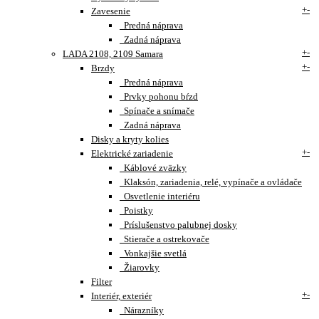
+
-
Zavesenie
Predná náprava
Zadná náprava
+
-
LADA 2108, 2109 Samara
+
-
Brzdy
Predná náprava
Prvky pohonu bŕzd
Spínače a snímače
Zadná náprava
Disky a kryty kolies
+
-
Elektrické zariadenie
Káblové zväzky
Klaksón, zariadenia, relé, vypínače a ovládače
Osvetlenie interiéru
Poistky
Príslušenstvo palubnej dosky
Stierače a ostrekovače
Vonkajšie svetlá
Žiarovky
Filter
+
-
Interiér, exteriér
Nárazníky