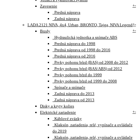
+
-
Zavesenie
Predná náprava
Zadná náprava
+
-
LADA 2121 NIVA, 4x4, Urban, BRONTO, Tajga, NIVA Legend
+
-
Brzdy
Hydraulická jednotka a snímače ABS
Predná náprava do 1998
Predná náprava od 1998 do 2016
Predná náprava od 2016
Prvky pohonu bŕzd (BAS) od 2008 do 2012
Prvky pohonu bŕzd (BAS/ABS) od 2012
Prvky pohonu bŕzd do 1999
Prvky pohonu bŕzd od 1999 do 2008
Spínače a snímače
Zadná náprava do 2013
Zadná náprava od 2013
Disky a kryty kolies
+
-
Elektrické zariadenie
Káblové zväzky
Klaksón, zariadenia, relé, vypínače a ovládače
do 2019
Klaksón, zariadenia, relé, vypínače a ovládače