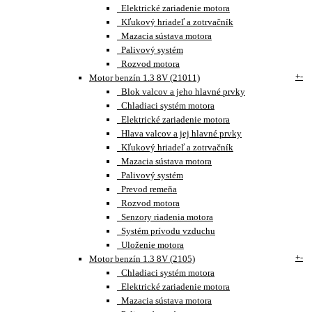
Elektrické zariadenie motora
Kľukový hriadeľ a zotrvačník
Mazacia sústava motora
Palivový systém
Rozvod motora
+
-
Motor benzín 1.3 8V (21011)
Blok valcov a jeho hlavné prvky
Chladiaci systém motora
Elektrické zariadenie motora
Hlava valcov a jej hlavné prvky
Kľukový hriadeľ a zotrvačník
Mazacia sústava motora
Palivový systém
Prevod remeňa
Rozvod motora
Senzory riadenia motora
Systém prívodu vzduchu
Uloženie motora
+
-
Motor benzín 1.3 8V (2105)
Chladiaci systém motora
Elektrické zariadenie motora
Mazacia sústava motora