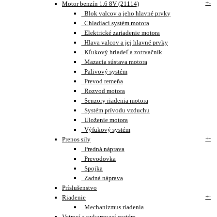
+
-
Motor benzín 1.6 8V (21114)
Blok valcov a jeho hlavné prvky
Chladiaci systém motora
Elektrické zariadenie motora
Hlava valcov a jej hlavné prvky
Kľukový hriadeľ a zotrvačník
Mazacia sústava motora
Palivový systém
Prevod remeňa
Rozvod motora
Senzory riadenia motora
Systém prívodu vzduchu
Uloženie motora
Výfukový systém
+
-
Prenos sily
Predná náprava
Prevodovka
Spojka
Zadná náprava
Príslušenstvo
+
-
Riadenie
Mechanizmus riadenia
Vetrací a vykurovací systém