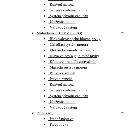
Rozvod motora
Senzory riadenia motora
Systém prívodu vzduchu
Uloženie motora
Výfukový systém
+
-
Motor benzín 1.6 8V (11183)
Blok valcov a jeho hlavné prvky
Chladiaci systém motora
Elektrické zariadenie motora
Hlava valcov a jej hlavné prvky
Kľukový hriadeľ a zotrvačník
Mazacia sústava motora
Palivový systém
Prevod remeňa
Rozvod motora
Senzory riadenia motora
Systém prívodu vzduchu
Uloženie motora
Výfukový systém
+
-
Prenos sily
Predná náprava
Prevodovka