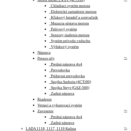
Chladiaci systém motora
Elektrické zariadenie motora
Kľukový hriadeľ a zotrvačník
Mazacia sústava motora
Palivový systém
Senzory riadenia motora
Systém prívodu vzduchu
Výfukový systém
Náprava
+
-
Prenos sily
Predná náprava 4x4
Prevodovka
Prídavná prevodovka
Spojka Andoria (4CTi90)
Spojka Steyr (GAZ-560)
Zadná náprava
Riadenie
Vetrací a vykurovací systém
+
-
Zavesenie
Predná náprava 4x4
Zadná náprava
+
-
LADA 1118, 1117, 1119 Kalina