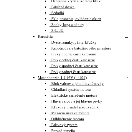
Ochranné kryty a izolácia hluku
Palubná doska
Sedadlá
Sklo, tesnenia, ovládanie okien
Znaky, loga a nápisy
Zrkadlá
+
-
Karoséria
Dvere, zámky, pánty, kľučky
Kapota, dvere batožinového priestoru
Prvky bočnej časti karosérie
Prvky čelnej časti karosérie
Prvky spodnej časti karosérie
Prvky zadnej časti karosérie
+
-
Motor benzín 1.4 16V (11194)
Blok valcov a jeho hlavné prvky
Chladiaci systém motora
Elektrické zariadenie motora
Hlava valcov a jej hlavné prvky
Kľukový hriadeľ a zotrvačník
Mazacia sústava motora
Odhlučnenie motora
Palivový systém
Prevod remeňa