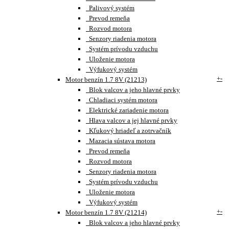
Palivový systém
Prevod remeňa
Rozvod motora
Senzory riadenia motora
Systém prívodu vzduchu
Uloženie motora
Výfukový systém
+
-
Motor benzín 1.7 8V (21213)
Blok valcov a jeho hlavné prvky
Chladiaci systém motora
Elektrické zariadenie motora
Hlava valcov a jej hlavné prvky
Kľukový hriadeľ a zotrvačník
Mazacia sústava motora
Prevod remeňa
Rozvod motora
Senzory riadenia motora
Systém prívodu vzduchu
Uloženie motora
Výfukový systém
+
-
Motor benzín 1.7 8V (21214)
Blok valcov a jeho hlavné prvky