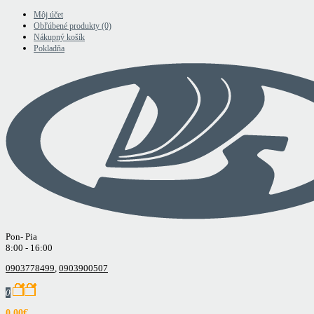
Môj účet
Obľúbené produkty (0)
Nákupný košík
Pokladňa
Pon- Pia
8:00 - 16:00
0903778499
,
0903900507
0
0.00€