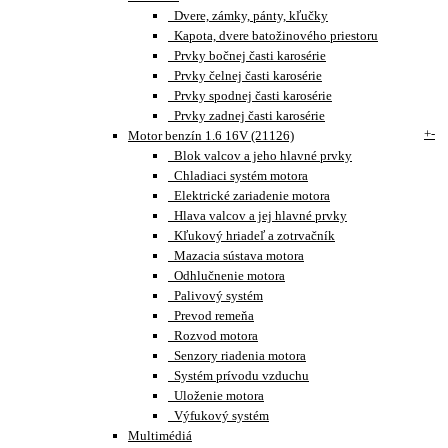
Dvere, zámky, pánty, kľučky
Kapota, dvere batožinového priestoru
Prvky bočnej časti karosérie
Prvky čelnej časti karosérie
Prvky spodnej časti karosérie
Prvky zadnej časti karosérie
+
-
Motor benzín 1.6 16V (21126)
Blok valcov a jeho hlavné prvky
Chladiaci systém motora
Elektrické zariadenie motora
Hlava valcov a jej hlavné prvky
Kľukový hriadeľ a zotrvačník
Mazacia sústava motora
Odhlučnenie motora
Palivový systém
Prevod remeňa
Rozvod motora
Senzory riadenia motora
Systém prívodu vzduchu
Uloženie motora
Výfukový systém
Multimédiá