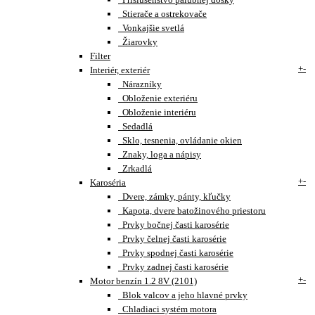
Stierače a ostrekovače
Vonkajšie svetlá
Žiarovky
Filter
+
-
Interiér, exteriér
Nárazníky
Obloženie exteriéru
Obloženie interiéru
Sedadlá
Sklo, tesnenia, ovládanie okien
Znaky, loga a nápisy
Zrkadlá
+
-
Karoséria
Dvere, zámky, pánty, kľučky
Kapota, dvere batožinového priestoru
Prvky bočnej časti karosérie
Prvky čelnej časti karosérie
Prvky spodnej časti karosérie
Prvky zadnej časti karosérie
+
-
Motor benzín 1.2 8V (2101)
Blok valcov a jeho hlavné prvky
Chladiaci systém motora