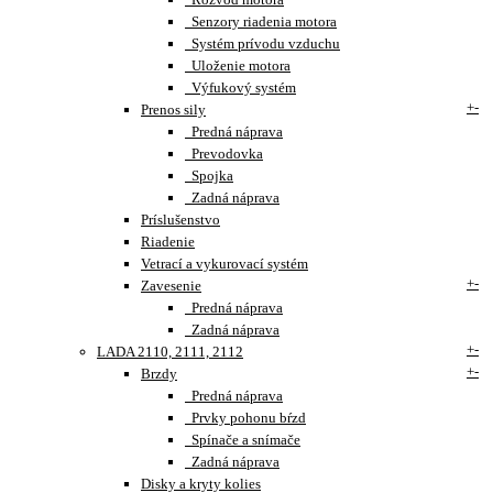
Senzory riadenia motora
Systém prívodu vzduchu
Uloženie motora
Výfukový systém
+
-
Prenos sily
Predná náprava
Prevodovka
Spojka
Zadná náprava
Príslušenstvo
Riadenie
Vetrací a vykurovací systém
+
-
Zavesenie
Predná náprava
Zadná náprava
+
-
LADA 2110, 2111, 2112
+
-
Brzdy
Predná náprava
Prvky pohonu bŕzd
Spínače a snímače
Zadná náprava
Disky a kryty kolies