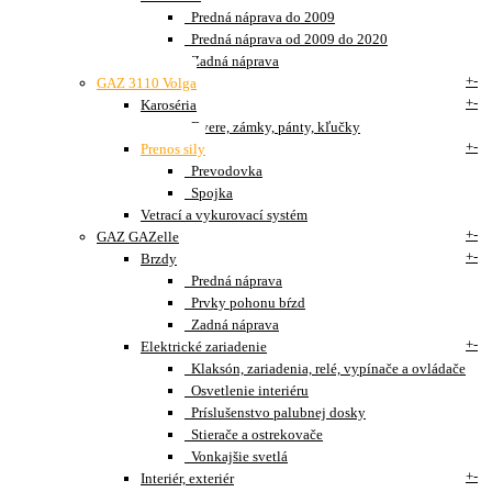
Predná náprava do 2009
Predná náprava od 2009 do 2020
Zadná náprava
+
-
GAZ 3110 Volga
+
-
Karoséria
Dvere, zámky, pánty, kľučky
+
-
Prenos sily
Prevodovka
Spojka
Vetrací a vykurovací systém
+
-
GAZ GAZelle
+
-
Brzdy
Predná náprava
Prvky pohonu bŕzd
Zadná náprava
+
-
Elektrické zariadenie
Klaksón, zariadenia, relé, vypínače a ovládače
Osvetlenie interiéru
Príslušenstvo palubnej dosky
Stierače a ostrekovače
Vonkajšie svetlá
+
-
Interiér, exteriér