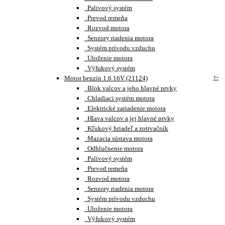
Palivový systém
Prevod remeňa
Rozvod motora
Senzory riadenia motora
Systém prívodu vzduchu
Uloženie motora
Výfukový systém
+
-
Motor benzín 1.6 16V (21124)
Blok valcov a jeho hlavné prvky
Chladiaci systém motora
Elektrické zariadenie motora
Hlava valcov a jej hlavné prvky
Kľukový hriadeľ a zotrvačník
Mazacia sústava motora
Odhlučnenie motora
Palivový systém
Prevod remeňa
Rozvod motora
Senzory riadenia motora
Systém prívodu vzduchu
Uloženie motora
Výfukový systém