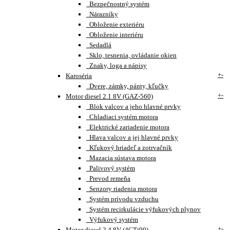
Bezpečnostný systém
Nárazníky
Obloženie exteriéru
Obloženie interiéru
Sedadlá
Sklo, tesnenia, ovládanie okien
Znaky, loga a nápisy
+
-
Karoséria
Dvere, zámky, pánty, kľučky
+
-
Motor diesel 2.1 8V (GAZ-560)
Blok valcov a jeho hlavné prvky
Chladiaci systém motora
Elektrické zariadenie motora
Hlava valcov a jej hlavné prvky
Kľukový hriadeľ a zotrvačník
Mazacia sústava motora
Palivový systém
Prevod remeňa
Senzory riadenia motora
Systém prívodu vzduchu
Systém recirkulácie výfukových plynov
Výfukový systém
+
-
Motor diesel 2.4 8V (4CTi90)