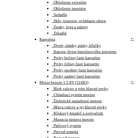
Obloženie exteriéru
Obloženie interiéru
Sedadlá
Sklo, tesnenia, ovládanie okien
Znaky, loga a nápisy
Zrkadlá
+
-
Karoséria
Dvere, zámky, pánty, kľučky
Kapota, dvere batožinového priestoru
Prvky bočnej časti karosérie
Prvky čelnej časti karosérie
Prvky spodnej časti karosérie
Prvky zadnej časti karosérie
+
-
Motor benzín 1.5 8V (21083)
Blok valcov a jeho hlavné prvky
Chladiaci systém motora
Elektrické zariadenie motora
Hlava valcov a jej hlavné prvky
Kľukový hriadeľ a zotrvačník
Mazacia sústava motora
Palivový systém
Prevod remeňa
Rozvod motora