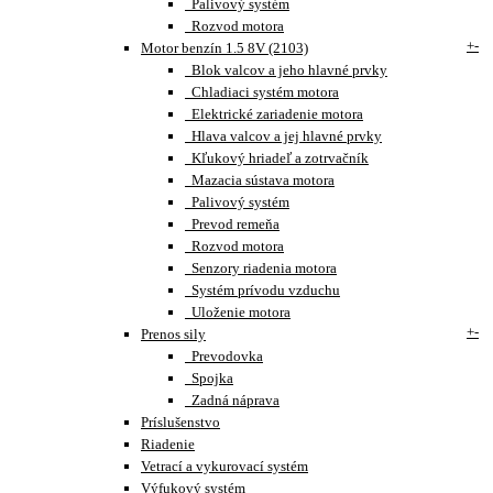
Palivový systém
Rozvod motora
+
-
Motor benzín 1.5 8V (2103)
Blok valcov a jeho hlavné prvky
Chladiaci systém motora
Elektrické zariadenie motora
Hlava valcov a jej hlavné prvky
Kľukový hriadeľ a zotrvačník
Mazacia sústava motora
Palivový systém
Prevod remeňa
Rozvod motora
Senzory riadenia motora
Systém prívodu vzduchu
Uloženie motora
+
-
Prenos sily
Prevodovka
Spojka
Zadná náprava
Príslušenstvo
Riadenie
Vetrací a vykurovací systém
Výfukový systém