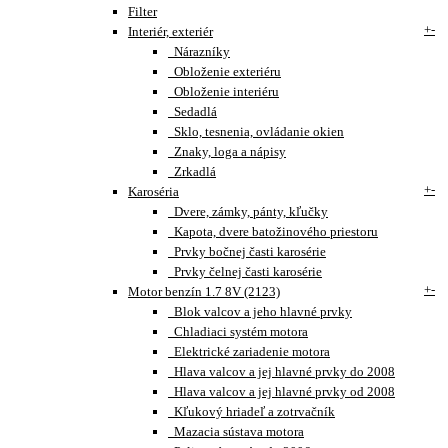
Filter
+
-
Interiér, exteriér
Nárazníky
Obloženie exteriéru
Obloženie interiéru
Sedadlá
Sklo, tesnenia, ovládanie okien
Znaky, loga a nápisy
Zrkadlá
+
-
Karoséria
Dvere, zámky, pánty, kľučky
Kapota, dvere batožinového priestoru
Prvky bočnej časti karosérie
Prvky čelnej časti karosérie
+
-
Motor benzín 1.7 8V (2123)
Blok valcov a jeho hlavné prvky
Chladiaci systém motora
Elektrické zariadenie motora
Hlava valcov a jej hlavné prvky do 2008
Hlava valcov a jej hlavné prvky od 2008
Kľukový hriadeľ a zotrvačník
Mazacia sústava motora