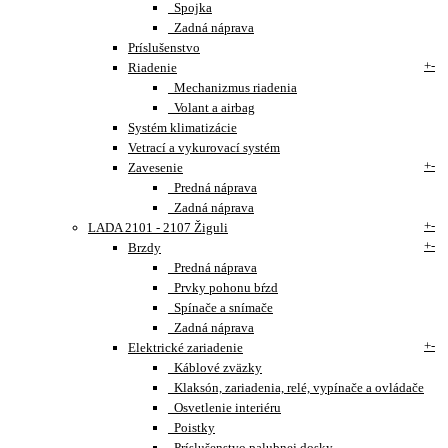
Spojka
Zadná náprava
Príslušenstvo
+
-
Riadenie
Mechanizmus riadenia
Volant a airbag
Systém klimatizácie
Vetrací a vykurovací systém
+
-
Zavesenie
Predná náprava
Zadná náprava
+
-
LADA 2101 - 2107 Žiguli
+
-
Brzdy
Predná náprava
Prvky pohonu bŕzd
Spínače a snímače
Zadná náprava
+
-
Elektrické zariadenie
Káblové zväzky
Klaksón, zariadenia, relé, vypínače a ovládače
Osvetlenie interiéru
Poistky
Príslušenstvo palubnej dosky