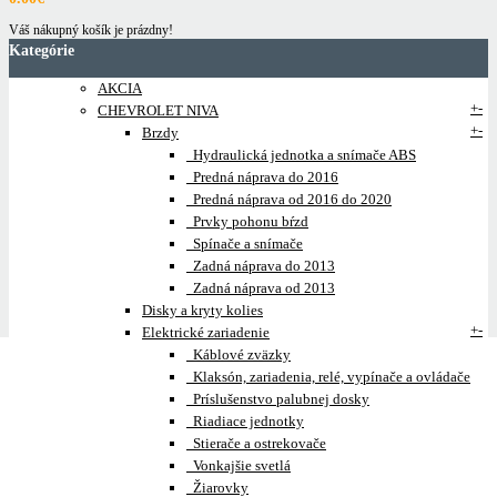
Váš nákupný košík je prázdny!
Kategórie
AKCIA
+
-
CHEVROLET NIVA
+
-
Brzdy
Hydraulická jednotka a snímače ABS
Predná náprava do 2016
Predná náprava od 2016 do 2020
Prvky pohonu bŕzd
Spínače a snímače
Zadná náprava do 2013
Zadná náprava od 2013
Disky a kryty kolies
+
-
Elektrické zariadenie
Káblové zväzky
Klaksón, zariadenia, relé, vypínače a ovládače
Príslušenstvo palubnej dosky
Riadiace jednotky
Stierače a ostrekovače
Vonkajšie svetlá
Žiarovky