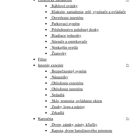
Káblové zväzky
Klaksón, zariadenia, relé, vypínače a ovládače
Osvetlenie interiéru
Parkovací systém
Príslušenstvo palubnej dosky
Riadiace jednotky
Stierače a ostrekovače
Vonkajšie svetlá
Žiarovky
Filter
+
-
Interiér, exteriér
Bezpečnostný systém
Nárazníky
Obloženie exteriéru
Obloženie interiéru
Sedadlá
Sklo, tesnenia, ovládanie okien
Znaky, loga a nápisy
Zrkadlá
+
-
Karoséria
Dvere, zámky, pánty, kľučky
Kapota, dvere batožinového priestoru