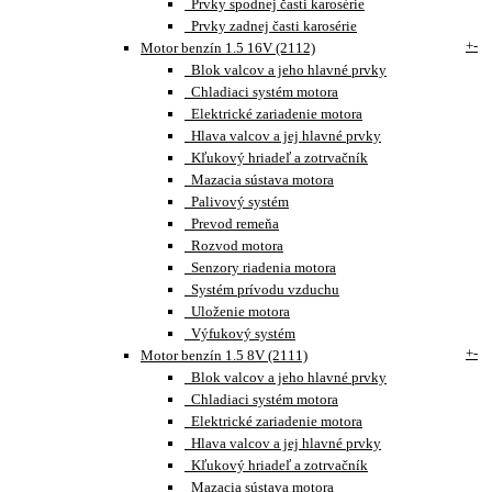
Prvky spodnej časti karosérie
Prvky zadnej časti karosérie
+
-
Motor benzín 1.5 16V (2112)
Blok valcov a jeho hlavné prvky
Chladiaci systém motora
Elektrické zariadenie motora
Hlava valcov a jej hlavné prvky
Kľukový hriadeľ a zotrvačník
Mazacia sústava motora
Palivový systém
Prevod remeňa
Rozvod motora
Senzory riadenia motora
Systém prívodu vzduchu
Uloženie motora
Výfukový systém
+
-
Motor benzín 1.5 8V (2111)
Blok valcov a jeho hlavné prvky
Chladiaci systém motora
Elektrické zariadenie motora
Hlava valcov a jej hlavné prvky
Kľukový hriadeľ a zotrvačník
Mazacia sústava motora