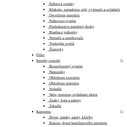
Káblové zväzky
Klaksón, zariadenia, relé, vypínače a ovládače
Osvetlenie interiéru
Parkovací systém
Príslušenstvo palubnej dosky
Riadiace jednotky
Stierače a ostrekovače
Vonkajšie svetlá
Žiarovky
Filter
+
-
Interiér, exteriér
Bezpečnostný systém
Nárazníky
Obloženie exteriéru
Obloženie interiéru
Sedadlá
Sklo, tesnenia, ovládanie okien
Znaky, loga a nápisy
Zrkadlá
+
-
Karoséria
Dvere, zámky, pánty, kľučky
Kapota, dvere batožinového priestoru