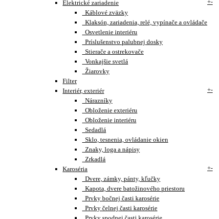
+
-
Elektrické zariadenie
Káblové zväzky
Klaksón, zariadenia, relé, vypínače a ovládače
Osvetlenie interiéru
Príslušenstvo palubnej dosky
Stierače a ostrekovače
Vonkajšie svetlá
Žiarovky
Filter
+
-
Interiér, exteriér
Nárazníky
Obloženie exteriéru
Obloženie interiéru
Sedadlá
Sklo, tesnenia, ovládanie okien
Znaky, loga a nápisy
Zrkadlá
+
-
Karoséria
Dvere, zámky, pánty, kľučky
Kapota, dvere batožinového priestoru
Prvky bočnej časti karosérie
Prvky čelnej časti karosérie
Prvky spodnej časti karosérie