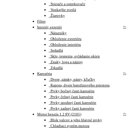
Stierače a ostrekovače
Vonkajšie svetlá
Žiarovky
Filter
+
-
Interiér, exteriér
Nárazníky
Obloženie exteriéru
Obloženie interiéru
Sedadlá
Sklo, tesnenia, ovládanie okien
Znaky, loga a nápisy
Zrkadlá
+
-
Karoséria
Dvere, zámky, pánty, kľučky
Kapota, dvere batožinového priestoru
Prvky bočnej časti karosérie
Prvky čelnej časti karosérie
Prvky spodnej časti karosérie
Prvky zadnej časti karosérie
+
-
Motor benzín 1.2 8V (2101)
Blok valcov a jeho hlavné prvky
Chladiaci systém motora