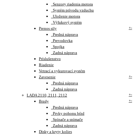
Senzory riadenia motora
Systém prívodu vzduchu
Uloženie motora
Výfukový systém
+
-
Prenos sily
Predná náprava
Prevodovka
Spojka
Zadná náprava
Príslušenstvo
Riadenie
Vetrací a vykurovací systém
+
-
Zavesenie
Predná náprava
Zadná náprava
+
-
LADA 2110, 2111, 2112
+
-
Brzdy
Predná náprava
Prvky pohonu bŕzd
Spínače a snímače
Zadná náprava
Disky a kryty kolies