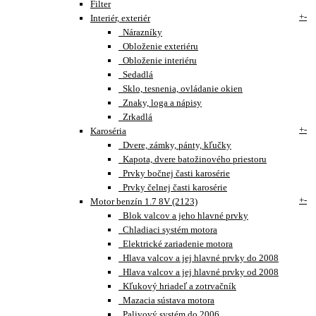
Filter
+
-
Interiér, exteriér
Nárazníky
Obloženie exteriéru
Obloženie interiéru
Sedadlá
Sklo, tesnenia, ovládanie okien
Znaky, loga a nápisy
Zrkadlá
+
-
Karoséria
Dvere, zámky, pánty, kľučky
Kapota, dvere batožinového priestoru
Prvky bočnej časti karosérie
Prvky čelnej časti karosérie
+
-
Motor benzín 1.7 8V (2123)
Blok valcov a jeho hlavné prvky
Chladiaci systém motora
Elektrické zariadenie motora
Hlava valcov a jej hlavné prvky do 2008
Hlava valcov a jej hlavné prvky od 2008
Kľukový hriadeľ a zotrvačník
Mazacia sústava motora
Palivový systém do 2006