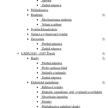
Spojka
Zadná náprava
Príslušenstvo
+
-
Riadenie
Mechanizmus riadenia
Volant a airbag
Systém klimatizácie
Vetrací a vykurovací systém
+
-
Zavesenie
Predná náprava
Zadná náprava
+
-
LADA 2101 - 2107 Žiguli
+
-
Brzdy
Predná náprava
Prvky pohonu bŕzd
Spínače a snímače
Zadná náprava
+
-
Elektrické zariadenie
Káblové zväzky
Klaksón, zariadenia, relé, vypínače a ovládače
Osvetlenie interiéru
Poistky
Príslušenstvo palubnej dosky