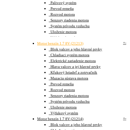
Palivový systém
Prevod remeňa
Rozvod motora
Senzory riadenia motora
Systém prívodu vzduchu
Uloženie motora
Výfukový systém
+
-
Motor benzín 1.7 8V (21213)
Blok valcov a jeho hlavné prvky
Chladiaci systém motora
Elektrické zariadenie motora
Hlava valcov a jej hlavné prvky
Kľukový hriadeľ a zotrvačník
Mazacia sústava motora
Prevod remeňa
Rozvod motora
Senzory riadenia motora
Systém prívodu vzduchu
Uloženie motora
Výfukový systém
+
-
Motor benzín 1.7 8V (21214)
Blok valcov a jeho hlavné prvky