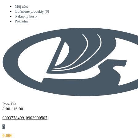
Môj účet
Obľúbené produkty (0)
Nákupný košík
Pokladňa
Pon- Pia
8:00 - 16:00
0903778499
,
0903900507
0
0.00€