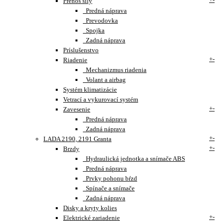
Prenos sily
Predná náprava
Prevodovka
Spojka
Zadná náprava
Príslušenstvo
+
-
Riadenie
Mechanizmus riadenia
Volant a airbag
Systém klimatizácie
Vetrací a vykurovací systém
+
-
Zavesenie
Predná náprava
Zadná náprava
+
-
LADA 2190, 2191 Granta
+
-
Brzdy
Hydraulická jednotka a snímače ABS
Predná náprava
Prvky pohonu bŕzd
Spínače a snímače
Zadná náprava
Disky a kryty kolies
+
-
Elektrické zariadenie