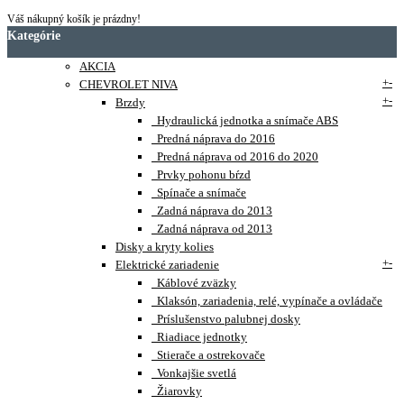
Váš nákupný košík je prázdny!
Kategórie
AKCIA
+
-
CHEVROLET NIVA
+
-
Brzdy
Hydraulická jednotka a snímače ABS
Predná náprava do 2016
Predná náprava od 2016 do 2020
Prvky pohonu bŕzd
Spínače a snímače
Zadná náprava do 2013
Zadná náprava od 2013
Disky a kryty kolies
+
-
Elektrické zariadenie
Káblové zväzky
Klaksón, zariadenia, relé, vypínače a ovládače
Príslušenstvo palubnej dosky
Riadiace jednotky
Stierače a ostrekovače
Vonkajšie svetlá
Žiarovky