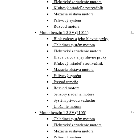
Elektrické zariadenie motora
Kľukový hriadeľ a zotrvačník
Mazacia sústava motora
Palivový systém
Rozvod motora
+
-
Motor benzín 1.3 8V (21011)
Blok valcov a jeho hlavné prvky
Chladiaci systém motora
Elektrické zariadenie motora
Hlava valcov a jej hlavné prvky
Kľukový hriadeľ a zotrvačník
Mazacia sústava motora
Palivový systém
Prevod remeňa
Rozvod motora
Senzory riadenia motora
Systém prívodu vzduchu
Uloženie motora
+
-
Motor benzín 1.3 8V (2105)
Chladiaci systém motora
Elektrické zariadenie motora
Mazacia sústava motora
Palivový systém