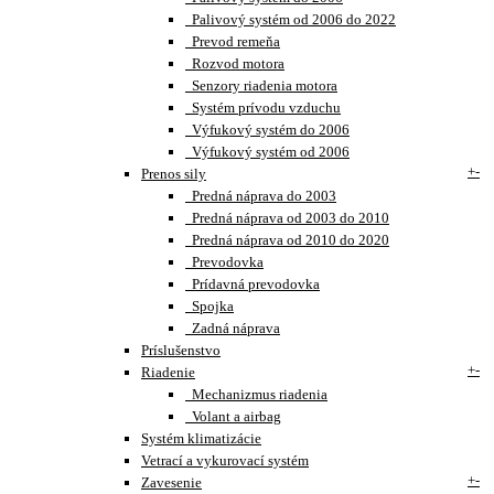
Palivový systém od 2006 do 2022
Prevod remeňa
Rozvod motora
Senzory riadenia motora
Systém prívodu vzduchu
Výfukový systém do 2006
Výfukový systém od 2006
+
-
Prenos sily
Predná náprava do 2003
Predná náprava od 2003 do 2010
Predná náprava od 2010 do 2020
Prevodovka
Prídavná prevodovka
Spojka
Zadná náprava
Príslušenstvo
+
-
Riadenie
Mechanizmus riadenia
Volant a airbag
Systém klimatizácie
Vetrací a vykurovací systém
+
-
Zavesenie