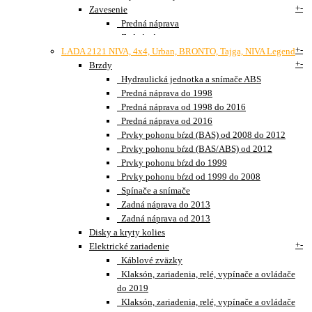
+
-
Zavesenie
Predná náprava
Zadná náprava
+
-
LADA 2121 NIVA, 4x4, Urban, BRONTO, Tajga, NIVA Legend
+
-
Brzdy
Hydraulická jednotka a snímače ABS
Predná náprava do 1998
Predná náprava od 1998 do 2016
Predná náprava od 2016
Prvky pohonu bŕzd (BAS) od 2008 do 2012
Prvky pohonu bŕzd (BAS/ABS) od 2012
Prvky pohonu bŕzd do 1999
Prvky pohonu bŕzd od 1999 do 2008
Spínače a snímače
Zadná náprava do 2013
Zadná náprava od 2013
Disky a kryty kolies
+
-
Elektrické zariadenie
Káblové zväzky
Klaksón, zariadenia, relé, vypínače a ovládače
do 2019
Klaksón, zariadenia, relé, vypínače a ovládače