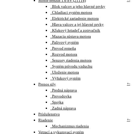
Motor benzín 1.6 8V (21114)
Blok valcov a jeho hlavné prvky
Chladiaci systém motora
Elektrické zariadenie motora
Hlava valcov a jej hlavné prvky
Kľukový hriadeľ a zotrvačník
Mazacia sústava motora
Palivový systém
Prevod remeňa
Rozvod motora
Senzory riadenia motora
Systém prívodu vzduchu
Uloženie motora
Výfukový systém
+
-
Prenos sily
Predná náprava
Prevodovka
Spojka
Zadná náprava
Príslušenstvo
+
-
Riadenie
Mechanizmus riadenia
Vetrací a vykurovací systém