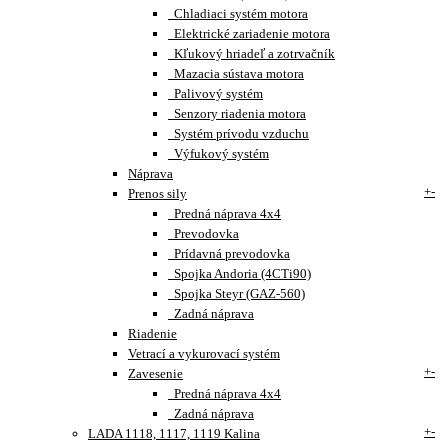
Chladiaci systém motora
Elektrické zariadenie motora
Kľukový hriadeľ a zotrvačník
Mazacia sústava motora
Palivový systém
Senzory riadenia motora
Systém prívodu vzduchu
Výfukový systém
Náprava
+
-
Prenos sily
Predná náprava 4x4
Prevodovka
Prídavná prevodovka
Spojka Andoria (4CTi90)
Spojka Steyr (GAZ-560)
Zadná náprava
Riadenie
Vetrací a vykurovací systém
+
-
Zavesenie
Predná náprava 4x4
Zadná náprava
+
-
LADA 1118, 1117, 1119 Kalina