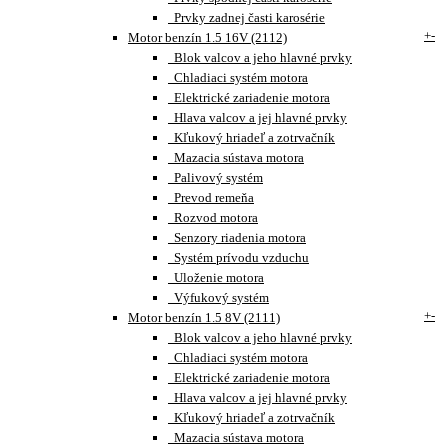
Prvky zadnej časti karosérie
+
-
Motor benzín 1.5 16V (2112)
Blok valcov a jeho hlavné prvky
Chladiaci systém motora
Elektrické zariadenie motora
Hlava valcov a jej hlavné prvky
Kľukový hriadeľ a zotrvačník
Mazacia sústava motora
Palivový systém
Prevod remeňa
Rozvod motora
Senzory riadenia motora
Systém prívodu vzduchu
Uloženie motora
Výfukový systém
+
-
Motor benzín 1.5 8V (2111)
Blok valcov a jeho hlavné prvky
Chladiaci systém motora
Elektrické zariadenie motora
Hlava valcov a jej hlavné prvky
Kľukový hriadeľ a zotrvačník
Mazacia sústava motora