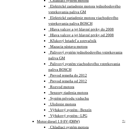
Chladiaci systém motora
Elektrické zariadenie motora jednobodového
vstrekovania paliva GM
Elektrické zariadenie motora viacbodového
vstrekovania paliva BOSCH
Hlava valcov a jej hlavné prvky do 2008
Hlava valcov a jej hlavné prvky od 2008
Kľukový hriadeľ a zotrvačník
Mazacia sústava motora
Palivový systém jednobodového vstrekovania
paliva GM
Palivový systém viacbodového vstrekovania
paliva BOSCH
Prevod remeňa do 2012
Prevod remeňa od 2012
Rozvod motora
Senzory riadenia motora
Systém prívodu vzduchu
Uloženie motora
Výfukový systém - Benzín
Výfukový systém - LPG
+
-
Motor diesel 1.9 8V (DHW)
Chladiaci systém motora