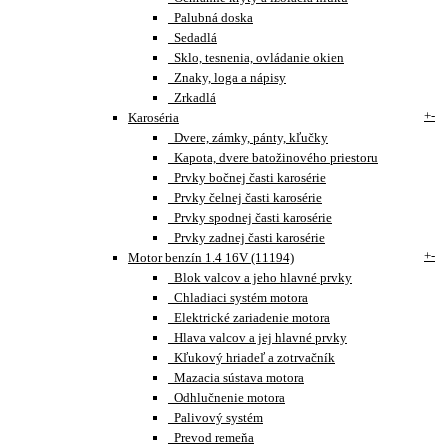
Palubná doska
Sedadlá
Sklo, tesnenia, ovládanie okien
Znaky, loga a nápisy
Zrkadlá
+
-
Karoséria
Dvere, zámky, pánty, kľučky
Kapota, dvere batožinového priestoru
Prvky bočnej časti karosérie
Prvky čelnej časti karosérie
Prvky spodnej časti karosérie
Prvky zadnej časti karosérie
+
-
Motor benzín 1.4 16V (11194)
Blok valcov a jeho hlavné prvky
Chladiaci systém motora
Elektrické zariadenie motora
Hlava valcov a jej hlavné prvky
Kľukový hriadeľ a zotrvačník
Mazacia sústava motora
Odhlučnenie motora
Palivový systém
Prevod remeňa