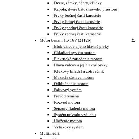
Dvere, zámky, pánty, kľučky
Kapota, dvere batožinového priestoru
Prvky bočnej časti karosérie
Prvky čelnej časti karosérie
Prvky spodnej časti karosérie
Prvky zadnej časti karosérie
+
-
Motor benzín 1.6 16V (21126)
Blok valcov a jeho hlavné prvky
Chladiaci systém motora
Elektrické zariadenie motora
Hlava valcov a jej hlavné prvky
Kľukový hriadeľ a zotrvačník
Mazacia sústava motora
Odhlučnenie motora
Palivový systém
Prevod remeňa
Rozvod motora
Senzory riadenia motora
Systém prívodu vzduchu
Uloženie motora
Výfukový systém
Multimédiá
+
-