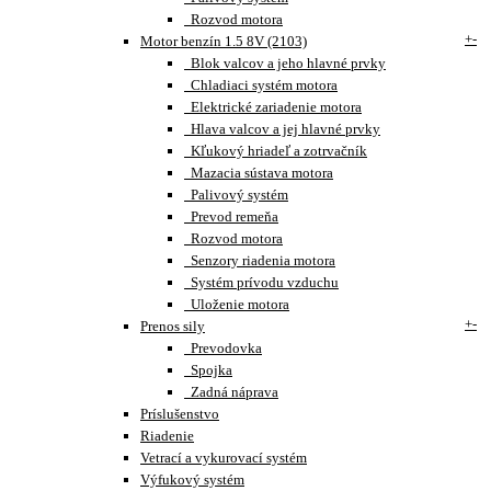
Rozvod motora
+
-
Motor benzín 1.5 8V (2103)
Blok valcov a jeho hlavné prvky
Chladiaci systém motora
Elektrické zariadenie motora
Hlava valcov a jej hlavné prvky
Kľukový hriadeľ a zotrvačník
Mazacia sústava motora
Palivový systém
Prevod remeňa
Rozvod motora
Senzory riadenia motora
Systém prívodu vzduchu
Uloženie motora
+
-
Prenos sily
Prevodovka
Spojka
Zadná náprava
Príslušenstvo
Riadenie
Vetrací a vykurovací systém
Výfukový systém