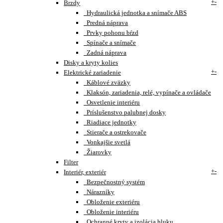
+
-
Brzdy
Hydraulická jednotka a snímače ABS
Predná náprava
Prvky pohonu bŕzd
Spínače a snímače
Zadná náprava
Disky a kryty kolies
+
-
Elektrické zariadenie
Káblové zväzky
Klaksón, zariadenia, relé, vypínače a ovládače
Osvetlenie interiéru
Príslušenstvo palubnej dosky
Riadiace jednotky
Stierače a ostrekovače
Vonkajšie svetlá
Žiarovky
Filter
+
-
Interiér, exteriér
Bezpečnostný systém
Nárazníky
Obloženie exteriéru
Obloženie interiéru
Ochranné kryty a izolácia hluku