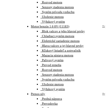
Rozvod motora
Senzory riadenia motora
Systém prívodu vzduchu
Uloženie motora
Výfukový systém
+
-
Motor benzín 1.6 8V (11183)
Blok valcov a jeho hlavné prvky
Chladiaci systém motora
Elektrické zariadenie motora
Hlava valcov a jej hlavné prvky
Kľukový hriadeľ a zotrvačník
Mazacia sústava motora
Palivový systém
Prevod remeňa
Rozvod motora
Senzory riadenia motora
Systém prívodu vzduchu
Uloženie motora
Výfukový systém
+
-
Prenos sily
Predná náprava
Prevodovka