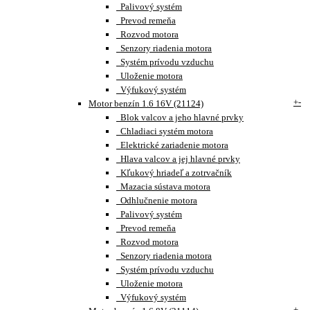
Palivový systém
Prevod remeňa
Rozvod motora
Senzory riadenia motora
Systém prívodu vzduchu
Uloženie motora
Výfukový systém
+
-
Motor benzín 1.6 16V (21124)
Blok valcov a jeho hlavné prvky
Chladiaci systém motora
Elektrické zariadenie motora
Hlava valcov a jej hlavné prvky
Kľukový hriadeľ a zotrvačník
Mazacia sústava motora
Odhlučnenie motora
Palivový systém
Prevod remeňa
Rozvod motora
Senzory riadenia motora
Systém prívodu vzduchu
Uloženie motora
Výfukový systém
+
-