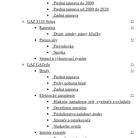
Predná náprava do 2009
Predná náprava od 2009 do 2020
Zadná náprava
+
-
GAZ 3110 Volga
+
-
Karoséria
Dvere, zámky, pánty, kľučky
+
-
Prenos sily
Prevodovka
Spojka
Vetrací a vykurovací systém
+
-
GAZ GAZelle
+
-
Brzdy
Predná náprava
Prvky pohonu bŕzd
Zadná náprava
+
-
Elektrické zariadenie
Klaksón, zariadenia, relé, vypínače a ovládače
Osvetlenie interiéru
Príslušenstvo palubnej dosky
Stierače a ostrekovače
Vonkajšie svetlá
+
-
Interiér, exteriér