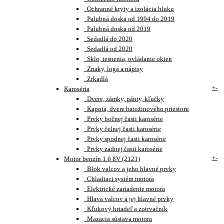
Ochranné kryty a izolácia hluku
Palubná doska od 1994 do 2019
Palubná doska od 2019
Sedadlá do 2020
Sedadlá od 2020
Sklo, tesnenia, ovládanie okien
Znaky, loga a nápisy
Zrkadlá
+
-
Karoséria
Dvere, zámky, pánty, kľučky
Kapota, dvere batožinového priestoru
Prvky bočnej časti karosérie
Prvky čelnej časti karosérie
Prvky spodnej časti karosérie
Prvky zadnej časti karosérie
+
-
Motor benzín 1.6 8V (2121)
Blok valcov a jeho hlavné prvky
Chladiaci systém motora
Elektrické zariadenie motora
Hlava valcov a jej hlavné prvky
Kľukový hriadeľ a zotrvačník
Mazacia sústava motora