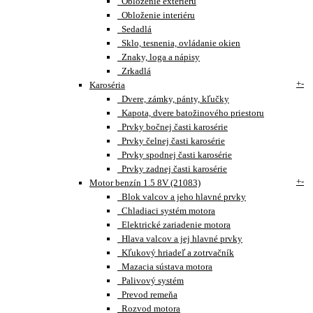
Obloženie exteriéru
Obloženie interiéru
Sedadlá
Sklo, tesnenia, ovládanie okien
Znaky, loga a nápisy
Zrkadlá
+
-
Karoséria
Dvere, zámky, pánty, kľučky
Kapota, dvere batožinového priestoru
Prvky bočnej časti karosérie
Prvky čelnej časti karosérie
Prvky spodnej časti karosérie
Prvky zadnej časti karosérie
+
-
Motor benzín 1.5 8V (21083)
Blok valcov a jeho hlavné prvky
Chladiaci systém motora
Elektrické zariadenie motora
Hlava valcov a jej hlavné prvky
Kľukový hriadeľ a zotrvačník
Mazacia sústava motora
Palivový systém
Prevod remeňa
Rozvod motora