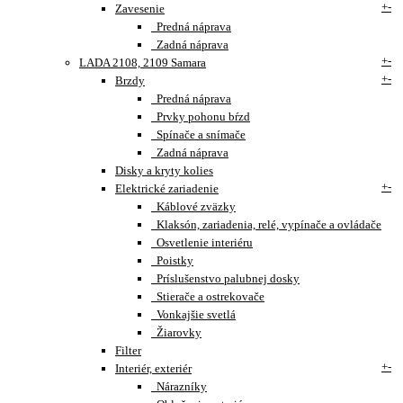
+
-
Zavesenie
Predná náprava
Zadná náprava
+
-
LADA 2108, 2109 Samara
+
-
Brzdy
Predná náprava
Prvky pohonu bŕzd
Spínače a snímače
Zadná náprava
Disky a kryty kolies
+
-
Elektrické zariadenie
Káblové zväzky
Klaksón, zariadenia, relé, vypínače a ovládače
Osvetlenie interiéru
Poistky
Príslušenstvo palubnej dosky
Stierače a ostrekovače
Vonkajšie svetlá
Žiarovky
Filter
+
-
Interiér, exteriér
Nárazníky