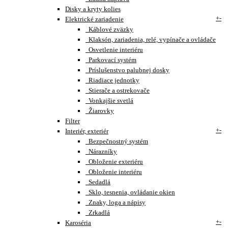
Disky a kryty kolies
+
-
Elektrické zariadenie
Káblové zväzky
Klaksón, zariadenia, relé, vypínače a ovládače
Osvetlenie interiéru
Parkovací systém
Príslušenstvo palubnej dosky
Riadiace jednotky
Stierače a ostrekovače
Vonkajšie svetlá
Žiarovky
Filter
+
-
Interiér, exteriér
Bezpečnostný systém
Nárazníky
Obloženie exteriéru
Obloženie interiéru
Sedadlá
Sklo, tesnenia, ovládanie okien
Znaky, loga a nápisy
Zrkadlá
+
-
Karoséria