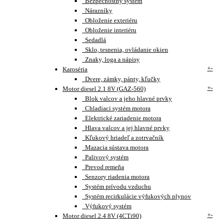
Bezpečnostný systém
Nárazníky
Obloženie exteriéru
Obloženie interiéru
Sedadlá
Sklo, tesnenia, ovládanie okien
Znaky, loga a nápisy
+
-
Karoséria
Dvere, zámky, pánty, kľučky
+
-
Motor diesel 2.1 8V (GAZ-560)
Blok valcov a jeho hlavné prvky
Chladiaci systém motora
Elektrické zariadenie motora
Hlava valcov a jej hlavné prvky
Kľukový hriadeľ a zotrvačník
Mazacia sústava motora
Palivový systém
Prevod remeňa
Senzory riadenia motora
Systém prívodu vzduchu
Systém recirkulácie výfukových plynov
Výfukový systém
+
-
Motor diesel 2.4 8V (4CTi90)