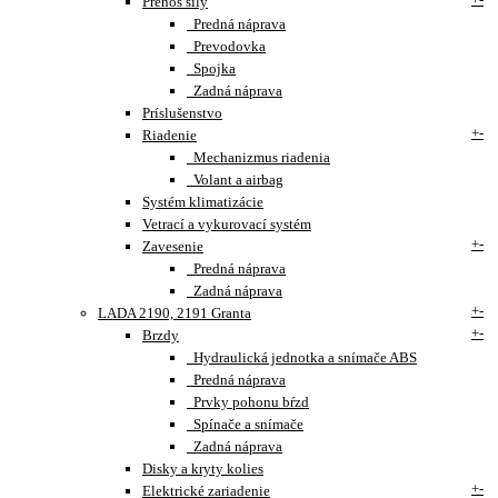
Prenos sily
Predná náprava
Prevodovka
Spojka
Zadná náprava
Príslušenstvo
+
-
Riadenie
Mechanizmus riadenia
Volant a airbag
Systém klimatizácie
Vetrací a vykurovací systém
+
-
Zavesenie
Predná náprava
Zadná náprava
+
-
LADA 2190, 2191 Granta
+
-
Brzdy
Hydraulická jednotka a snímače ABS
Predná náprava
Prvky pohonu bŕzd
Spínače a snímače
Zadná náprava
Disky a kryty kolies
+
-
Elektrické zariadenie