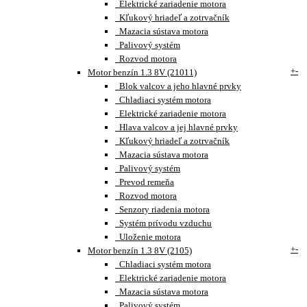
Elektrické zariadenie motora
Kľukový hriadeľ a zotrvačník
Mazacia sústava motora
Palivový systém
Rozvod motora
+
-
Motor benzín 1.3 8V (21011)
Blok valcov a jeho hlavné prvky
Chladiaci systém motora
Elektrické zariadenie motora
Hlava valcov a jej hlavné prvky
Kľukový hriadeľ a zotrvačník
Mazacia sústava motora
Palivový systém
Prevod remeňa
Rozvod motora
Senzory riadenia motora
Systém prívodu vzduchu
Uloženie motora
+
-
Motor benzín 1.3 8V (2105)
Chladiaci systém motora
Elektrické zariadenie motora
Mazacia sústava motora
Palivový systém