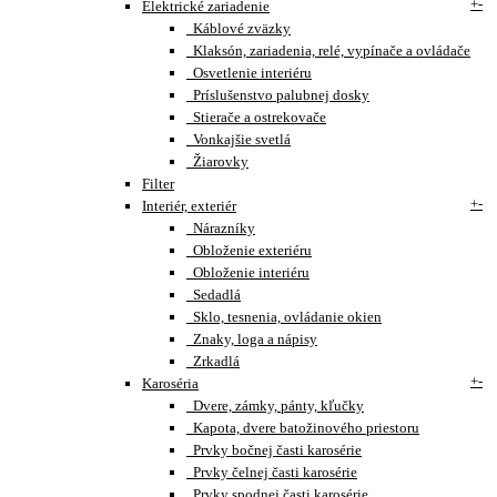
+
-
Elektrické zariadenie
Káblové zväzky
Klaksón, zariadenia, relé, vypínače a ovládače
Osvetlenie interiéru
Príslušenstvo palubnej dosky
Stierače a ostrekovače
Vonkajšie svetlá
Žiarovky
Filter
+
-
Interiér, exteriér
Nárazníky
Obloženie exteriéru
Obloženie interiéru
Sedadlá
Sklo, tesnenia, ovládanie okien
Znaky, loga a nápisy
Zrkadlá
+
-
Karoséria
Dvere, zámky, pánty, kľučky
Kapota, dvere batožinového priestoru
Prvky bočnej časti karosérie
Prvky čelnej časti karosérie
Prvky spodnej časti karosérie