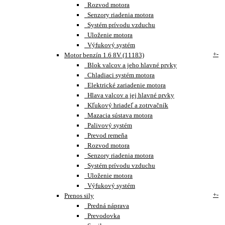
Rozvod motora
Senzory riadenia motora
Systém prívodu vzduchu
Uloženie motora
Výfukový systém
+
-
Motor benzín 1.6 8V (11183)
Blok valcov a jeho hlavné prvky
Chladiaci systém motora
Elektrické zariadenie motora
Hlava valcov a jej hlavné prvky
Kľukový hriadeľ a zotrvačník
Mazacia sústava motora
Palivový systém
Prevod remeňa
Rozvod motora
Senzory riadenia motora
Systém prívodu vzduchu
Uloženie motora
Výfukový systém
+
-
Prenos sily
Predná náprava
Prevodovka