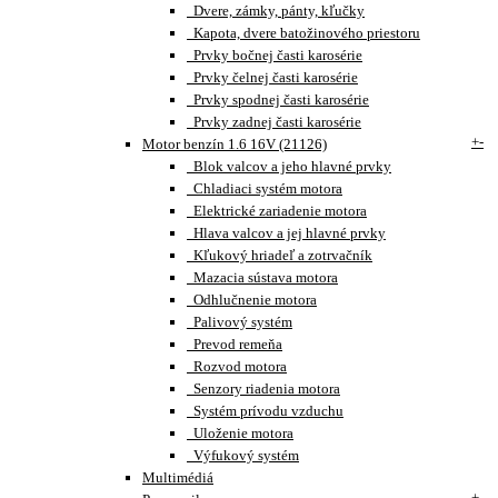
Dvere, zámky, pánty, kľučky
Kapota, dvere batožinového priestoru
Prvky bočnej časti karosérie
Prvky čelnej časti karosérie
Prvky spodnej časti karosérie
Prvky zadnej časti karosérie
+
-
Motor benzín 1.6 16V (21126)
Blok valcov a jeho hlavné prvky
Chladiaci systém motora
Elektrické zariadenie motora
Hlava valcov a jej hlavné prvky
Kľukový hriadeľ a zotrvačník
Mazacia sústava motora
Odhlučnenie motora
Palivový systém
Prevod remeňa
Rozvod motora
Senzory riadenia motora
Systém prívodu vzduchu
Uloženie motora
Výfukový systém
Multimédiá
+
-