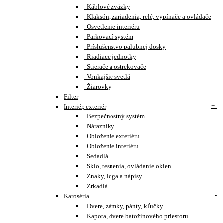
Káblové zväzky
Klaksón, zariadenia, relé, vypínače a ovládače
Osvetlenie interiéru
Parkovací systém
Príslušenstvo palubnej dosky
Riadiace jednotky
Stierače a ostrekovače
Vonkajšie svetlá
Žiarovky
Filter
+
-
Interiér, exteriér
Bezpečnostný systém
Nárazníky
Obloženie exteriéru
Obloženie interiéru
Sedadlá
Sklo, tesnenia, ovládanie okien
Znaky, loga a nápisy
Zrkadlá
+
-
Karoséria
Dvere, zámky, pánty, kľučky
Kapota, dvere batožinového priestoru