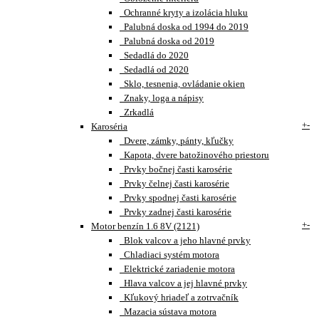
Ochranné kryty a izolácia hluku
Palubná doska od 1994 do 2019
Palubná doska od 2019
Sedadlá do 2020
Sedadlá od 2020
Sklo, tesnenia, ovládanie okien
Znaky, loga a nápisy
Zrkadlá
+
-
Karoséria
Dvere, zámky, pánty, kľučky
Kapota, dvere batožinového priestoru
Prvky bočnej časti karosérie
Prvky čelnej časti karosérie
Prvky spodnej časti karosérie
Prvky zadnej časti karosérie
+
-
Motor benzín 1.6 8V (2121)
Blok valcov a jeho hlavné prvky
Chladiaci systém motora
Elektrické zariadenie motora
Hlava valcov a jej hlavné prvky
Kľukový hriadeľ a zotrvačník
Mazacia sústava motora