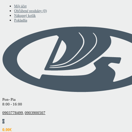
Môj účet
Obľúbené produkty (0)
Nákupný košík
Pokladňa
Pon- Pia
8:00 - 16:00
0903778499
,
0903900507
0
0.00€