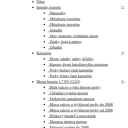
Filter
+
-
Interiér, exteriér
Nárazníky
Obloženie exteriéru
Obloženie interiéru
Sedadlá
Sklo, tesnenia, ovládanie okien
Znaky, loga a nápisy
Zrkadlá
+
-
Karoséria
Dvere, zámky, pánty, kľučky
Kapota, dvere batožinového priestoru
Prvky bočnej časti karosérie
Prvky čelnej časti karosérie
+
-
Motor benzín 1.7 8V (2123)
Blok valcov a jeho hlavné prvky
Chladiaci systém motora
Elektrické zariadenie motora
Hlava valcov a jej hlavné prvky do 2008
Hlava valcov a jej hlavné prvky od 2008
Kľukový hriadeľ a zotrvačník
Mazacia sústava motora
Palivový systém do 2006