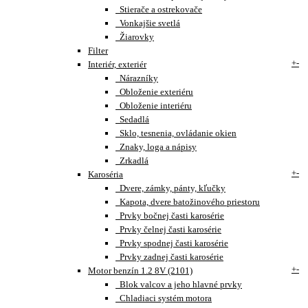
Stierače a ostrekovače
Vonkajšie svetlá
Žiarovky
Filter
+
-
Interiér, exteriér
Nárazníky
Obloženie exteriéru
Obloženie interiéru
Sedadlá
Sklo, tesnenia, ovládanie okien
Znaky, loga a nápisy
Zrkadlá
+
-
Karoséria
Dvere, zámky, pánty, kľučky
Kapota, dvere batožinového priestoru
Prvky bočnej časti karosérie
Prvky čelnej časti karosérie
Prvky spodnej časti karosérie
Prvky zadnej časti karosérie
+
-
Motor benzín 1.2 8V (2101)
Blok valcov a jeho hlavné prvky
Chladiaci systém motora