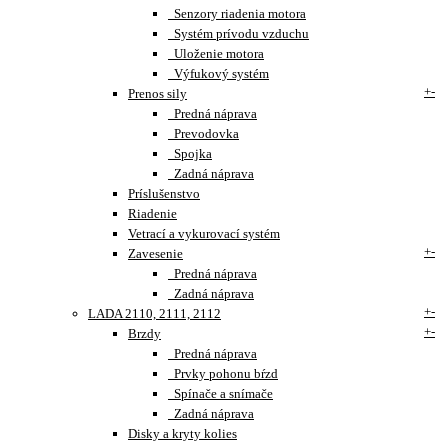
Senzory riadenia motora
Systém prívodu vzduchu
Uloženie motora
Výfukový systém
+
-
Prenos sily
Predná náprava
Prevodovka
Spojka
Zadná náprava
Príslušenstvo
Riadenie
Vetrací a vykurovací systém
+
-
Zavesenie
Predná náprava
Zadná náprava
+
-
LADA 2110, 2111, 2112
+
-
Brzdy
Predná náprava
Prvky pohonu bŕzd
Spínače a snímače
Zadná náprava
Disky a kryty kolies