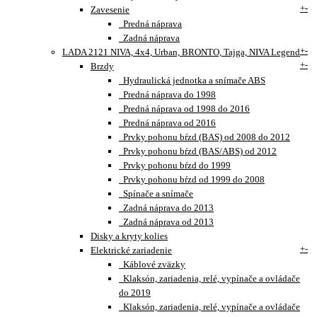
+
-
Zavesenie
Predná náprava
Zadná náprava
+
-
LADA 2121 NIVA, 4x4, Urban, BRONTO, Tajga, NIVA Legend
+
-
Brzdy
Hydraulická jednotka a snímače ABS
Predná náprava do 1998
Predná náprava od 1998 do 2016
Predná náprava od 2016
Prvky pohonu bŕzd (BAS) od 2008 do 2012
Prvky pohonu bŕzd (BAS/ABS) od 2012
Prvky pohonu bŕzd do 1999
Prvky pohonu bŕzd od 1999 do 2008
Spínače a snímače
Zadná náprava do 2013
Zadná náprava od 2013
Disky a kryty kolies
+
-
Elektrické zariadenie
Káblové zväzky
Klaksón, zariadenia, relé, vypínače a ovládače
do 2019
Klaksón, zariadenia, relé, vypínače a ovládače