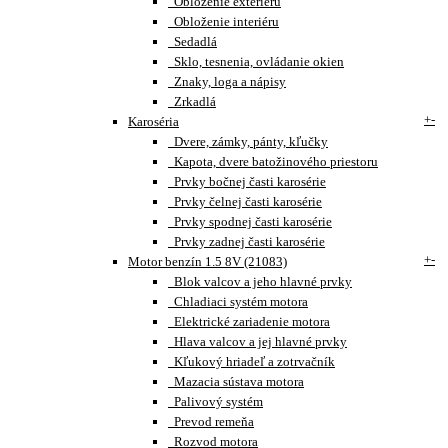
Obloženie exteriéru
Obloženie interiéru
Sedadlá
Sklo, tesnenia, ovládanie okien
Znaky, loga a nápisy
Zrkadlá
+
-
Karoséria
Dvere, zámky, pánty, kľučky
Kapota, dvere batožinového priestoru
Prvky bočnej časti karosérie
Prvky čelnej časti karosérie
Prvky spodnej časti karosérie
Prvky zadnej časti karosérie
+
-
Motor benzín 1.5 8V (21083)
Blok valcov a jeho hlavné prvky
Chladiaci systém motora
Elektrické zariadenie motora
Hlava valcov a jej hlavné prvky
Kľukový hriadeľ a zotrvačník
Mazacia sústava motora
Palivový systém
Prevod remeňa
Rozvod motora