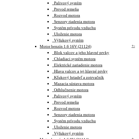
Palivový systém
Prevod remeňa
Rozvod motora
Senzory riadenia motora
Systém prívodu vzduchu
Uloženie motora
Výfukový systém
+
-
Motor benzín 1.6 16V (21124)
Blok valcov a jeho hlavné prvky
Chladiaci systém motora
Elektrické zariadenie motora
Hlava valcov a jej hlavné prvky
Kľukový hriadeľ a zotrvačník
Mazacia sústava motora
Odhlučnenie motora
Palivový systém
Prevod remeňa
Rozvod motora
Senzory riadenia motora
Systém prívodu vzduchu
Uloženie motora
Výfukový systém
+
-