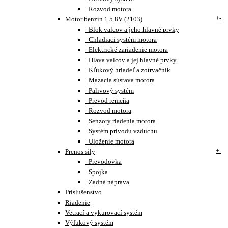
Rozvod motora
+
-
Motor benzín 1.5 8V (2103)
Blok valcov a jeho hlavné prvky
Chladiaci systém motora
Elektrické zariadenie motora
Hlava valcov a jej hlavné prvky
Kľukový hriadeľ a zotrvačník
Mazacia sústava motora
Palivový systém
Prevod remeňa
Rozvod motora
Senzory riadenia motora
Systém prívodu vzduchu
Uloženie motora
+
-
Prenos sily
Prevodovka
Spojka
Zadná náprava
Príslušenstvo
Riadenie
Vetrací a vykurovací systém
Výfukový systém