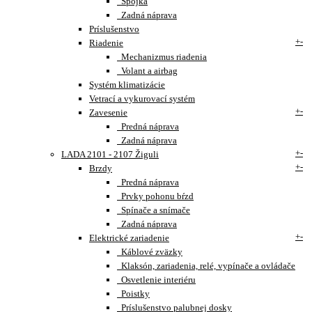
Spojka
Zadná náprava
Príslušenstvo
+
-
Riadenie
Mechanizmus riadenia
Volant a airbag
Systém klimatizácie
Vetrací a vykurovací systém
+
-
Zavesenie
Predná náprava
Zadná náprava
+
-
LADA 2101 - 2107 Žiguli
+
-
Brzdy
Predná náprava
Prvky pohonu bŕzd
Spínače a snímače
Zadná náprava
+
-
Elektrické zariadenie
Káblové zväzky
Klaksón, zariadenia, relé, vypínače a ovládače
Osvetlenie interiéru
Poistky
Príslušenstvo palubnej dosky