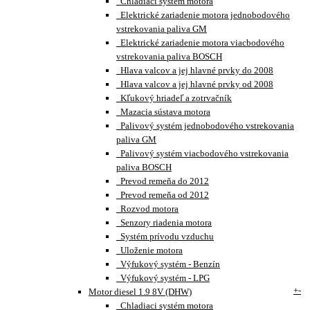
Chladiaci systém motora
Elektrické zariadenie motora jednobodového
vstrekovania paliva GM
Elektrické zariadenie motora viacbodového
vstrekovania paliva BOSCH
Hlava valcov a jej hlavné prvky do 2008
Hlava valcov a jej hlavné prvky od 2008
Kľukový hriadeľ a zotrvačník
Mazacia sústava motora
Palivový systém jednobodového vstrekovania
paliva GM
Palivový systém viacbodového vstrekovania
paliva BOSCH
Prevod remeňa do 2012
Prevod remeňa od 2012
Rozvod motora
Senzory riadenia motora
Systém prívodu vzduchu
Uloženie motora
Výfukový systém - Benzín
Výfukový systém - LPG
+
-
Motor diesel 1.9 8V (DHW)
Chladiaci systém motora