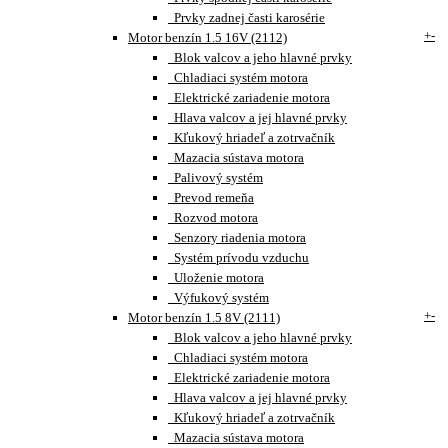
Prvky zadnej časti karosérie
+
-
Motor benzín 1.5 16V (2112)
Blok valcov a jeho hlavné prvky
Chladiaci systém motora
Elektrické zariadenie motora
Hlava valcov a jej hlavné prvky
Kľukový hriadeľ a zotrvačník
Mazacia sústava motora
Palivový systém
Prevod remeňa
Rozvod motora
Senzory riadenia motora
Systém prívodu vzduchu
Uloženie motora
Výfukový systém
+
-
Motor benzín 1.5 8V (2111)
Blok valcov a jeho hlavné prvky
Chladiaci systém motora
Elektrické zariadenie motora
Hlava valcov a jej hlavné prvky
Kľukový hriadeľ a zotrvačník
Mazacia sústava motora