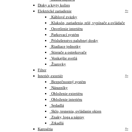
Disky a kryty kolies
+
-
Elektrické zariadenie
Káblové zväzky
Klaksón, zariadenia, relé, vypínače a ovládače
Osvetlenie interiéru
Parkovací systém
Príslušenstvo palubnej dosky
Riadiace jednotky
Stierače a ostrekovače
Vonkajšie svetlá
Žiarovky
Filter
+
-
Interiér, exteriér
Bezpečnostný systém
Nárazníky
Obloženie exteriéru
Obloženie interiéru
Sedadlá
Sklo, tesnenia, ovládanie okien
Znaky, loga a nápisy
Zrkadlá
+
-
Karoséria