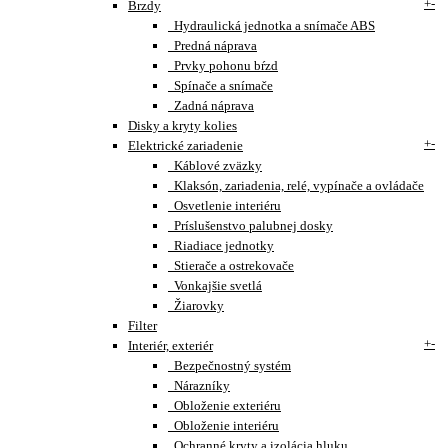
+
-
Brzdy
Hydraulická jednotka a snímače ABS
Predná náprava
Prvky pohonu bŕzd
Spínače a snímače
Zadná náprava
Disky a kryty kolies
+
-
Elektrické zariadenie
Káblové zväzky
Klaksón, zariadenia, relé, vypínače a ovládače
Osvetlenie interiéru
Príslušenstvo palubnej dosky
Riadiace jednotky
Stierače a ostrekovače
Vonkajšie svetlá
Žiarovky
Filter
+
-
Interiér, exteriér
Bezpečnostný systém
Nárazníky
Obloženie exteriéru
Obloženie interiéru
Ochranné kryty a izolácia hluku