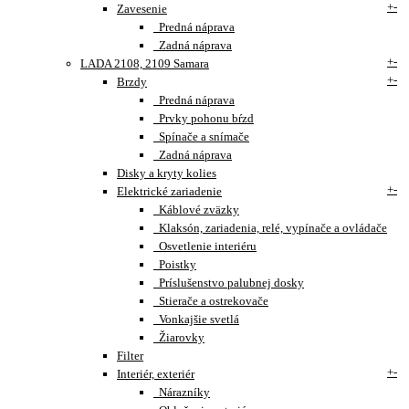
+
-
Zavesenie
Predná náprava
Zadná náprava
+
-
LADA 2108, 2109 Samara
+
-
Brzdy
Predná náprava
Prvky pohonu bŕzd
Spínače a snímače
Zadná náprava
Disky a kryty kolies
+
-
Elektrické zariadenie
Káblové zväzky
Klaksón, zariadenia, relé, vypínače a ovládače
Osvetlenie interiéru
Poistky
Príslušenstvo palubnej dosky
Stierače a ostrekovače
Vonkajšie svetlá
Žiarovky
Filter
+
-
Interiér, exteriér
Nárazníky