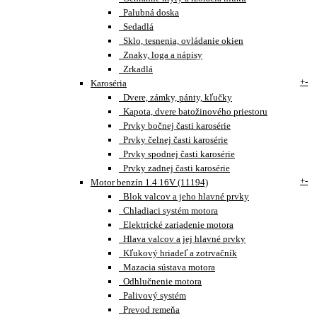
Palubná doska
Sedadlá
Sklo, tesnenia, ovládanie okien
Znaky, loga a nápisy
Zrkadlá
+
-
Karoséria
Dvere, zámky, pánty, kľučky
Kapota, dvere batožinového priestoru
Prvky bočnej časti karosérie
Prvky čelnej časti karosérie
Prvky spodnej časti karosérie
Prvky zadnej časti karosérie
+
-
Motor benzín 1.4 16V (11194)
Blok valcov a jeho hlavné prvky
Chladiaci systém motora
Elektrické zariadenie motora
Hlava valcov a jej hlavné prvky
Kľukový hriadeľ a zotrvačník
Mazacia sústava motora
Odhlučnenie motora
Palivový systém
Prevod remeňa