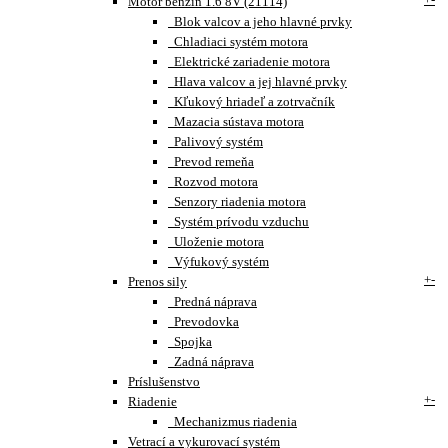
Motor benzín 1.6 8V (21114)
Blok valcov a jeho hlavné prvky
Chladiaci systém motora
Elektrické zariadenie motora
Hlava valcov a jej hlavné prvky
Kľukový hriadeľ a zotrvačník
Mazacia sústava motora
Palivový systém
Prevod remeňa
Rozvod motora
Senzory riadenia motora
Systém prívodu vzduchu
Uloženie motora
Výfukový systém
+
-
Prenos sily
Predná náprava
Prevodovka
Spojka
Zadná náprava
Príslušenstvo
+
-
Riadenie
Mechanizmus riadenia
Vetrací a vykurovací systém