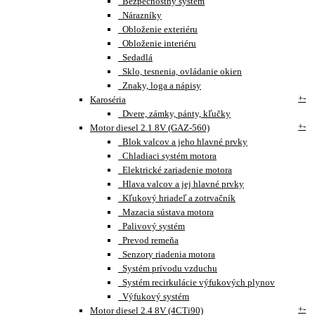
Bezpečnostný systém
Nárazníky
Obloženie exteriéru
Obloženie interiéru
Sedadlá
Sklo, tesnenia, ovládanie okien
Znaky, loga a nápisy
+
-
Karoséria
Dvere, zámky, pánty, kľučky
+
-
Motor diesel 2.1 8V (GAZ-560)
Blok valcov a jeho hlavné prvky
Chladiaci systém motora
Elektrické zariadenie motora
Hlava valcov a jej hlavné prvky
Kľukový hriadeľ a zotrvačník
Mazacia sústava motora
Palivový systém
Prevod remeňa
Senzory riadenia motora
Systém prívodu vzduchu
Systém recirkulácie výfukových plynov
Výfukový systém
+
-
Motor diesel 2.4 8V (4CTi90)