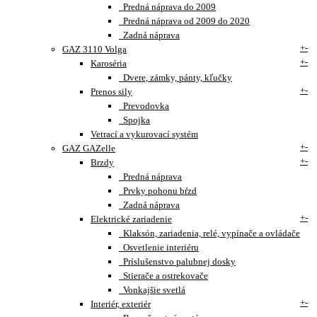
Predná náprava do 2009
Predná náprava od 2009 do 2020
Zadná náprava
+
-
GAZ 3110 Volga
+
-
Karoséria
Dvere, zámky, pánty, kľučky
+
-
Prenos sily
Prevodovka
Spojka
Vetrací a vykurovací systém
+
-
GAZ GAZelle
+
-
Brzdy
Predná náprava
Prvky pohonu bŕzd
Zadná náprava
+
-
Elektrické zariadenie
Klaksón, zariadenia, relé, vypínače a ovládače
Osvetlenie interiéru
Príslušenstvo palubnej dosky
Stierače a ostrekovače
Vonkajšie svetlá
+
-
Interiér, exteriér