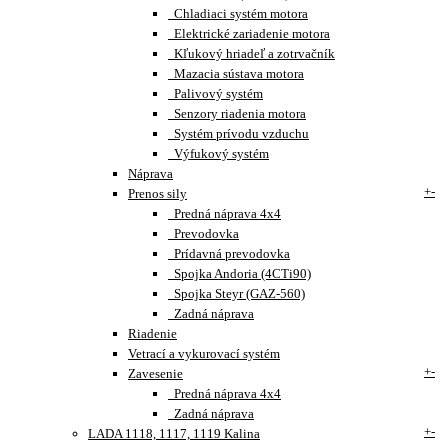
Chladiaci systém motora
Elektrické zariadenie motora
Kľukový hriadeľ a zotrvačník
Mazacia sústava motora
Palivový systém
Senzory riadenia motora
Systém prívodu vzduchu
Výfukový systém
Náprava
+
-
Prenos sily
Predná náprava 4x4
Prevodovka
Prídavná prevodovka
Spojka Andoria (4CTi90)
Spojka Steyr (GAZ-560)
Zadná náprava
Riadenie
Vetrací a vykurovací systém
+
-
Zavesenie
Predná náprava 4x4
Zadná náprava
+
-
LADA 1118, 1117, 1119 Kalina