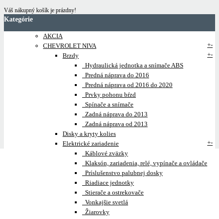
Váš nákupný košík je prázdny!
Kategórie
AKCIA
+
-
CHEVROLET NIVA
+
-
Brzdy
Hydraulická jednotka a snímače ABS
Predná náprava do 2016
Predná náprava od 2016 do 2020
Prvky pohonu bŕzd
Spínače a snímače
Zadná náprava do 2013
Zadná náprava od 2013
Disky a kryty kolies
+
-
Elektrické zariadenie
Káblové zväzky
Klaksón, zariadenia, relé, vypínače a ovládače
Príslušenstvo palubnej dosky
Riadiace jednotky
Stierače a ostrekovače
Vonkajšie svetlá
Žiarovky