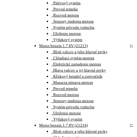
Palivový systém
Prevod remeňa
Rozvod motora
Senzory riadenia motora
Systém prívodu vzduchu
Uloženie motora
Výfukový systém
+
-
Motor benzín 1.7 8V (21213)
Blok valcov a jeho hlavné prvky
Chladiaci systém motora
Elektrické zariadenie motora
Hlava valcov a jej hlavné prvky
Kľukový hriadeľ a zotrvačník
Mazacia sústava motora
Prevod remeňa
Rozvod motora
Senzory riadenia motora
Systém prívodu vzduchu
Uloženie motora
Výfukový systém
+
-
Motor benzín 1.7 8V (21214)
Blok valcov a jeho hlavné prvky