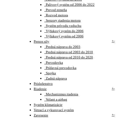
Palivový systém od 2006 do 2022
Prevod remeňa
Rozvod motora
Senzory riadenia motora
Systém prívodu vzduchu
Výfukový systém do 2006
Výfukový systém od 2006
+
-
Prenos sily
Predná náprava do 2003
Predná náprava od 2003 do 2010
Predná náprava od 2010 do 2020
Prevodovka
Prídavná prevodovka
Spojka
Zadná náprava
Príslušenstvo
+
-
Riadenie
Mechanizmus riadenia
Volant a airbag
Systém klimatizácie
Vetrací a vykurovací systém
+
-
Zavesenie