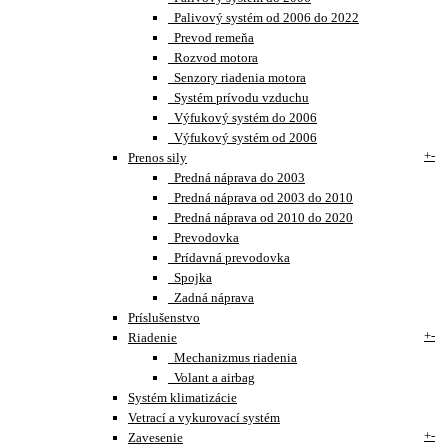
Palivový systém od 2006 do 2022
Prevod remeňa
Rozvod motora
Senzory riadenia motora
Systém prívodu vzduchu
Výfukový systém do 2006
Výfukový systém od 2006
+
-
Prenos sily
Predná náprava do 2003
Predná náprava od 2003 do 2010
Predná náprava od 2010 do 2020
Prevodovka
Prídavná prevodovka
Spojka
Zadná náprava
Príslušenstvo
+
-
Riadenie
Mechanizmus riadenia
Volant a airbag
Systém klimatizácie
Vetrací a vykurovací systém
+
-
Zavesenie