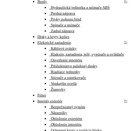
+
-
Brzdy
Hydraulická jednotka a snímače ABS
Predná náprava
Prvky pohonu bŕzd
Spínače a snímače
Zadná náprava
Disky a kryty kolies
+
-
Elektrické zariadenie
Káblové zväzky
Klaksón, zariadenia, relé, vypínače a ovládače
Osvetlenie interiéru
Príslušenstvo palubnej dosky
Riadiace jednotky
Stierače a ostrekovače
Vonkajšie svetlá
Žiarovky
Filter
+
-
Interiér, exteriér
Bezpečnostný systém
Nárazníky
Obloženie exteriéru
Obloženie interiéru
Ochranné kryty a izolácia hluku