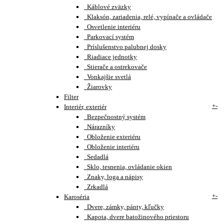
Káblové zväzky
Klaksón, zariadenia, relé, vypínače a ovládače
Osvetlenie interiéru
Parkovací systém
Príslušenstvo palubnej dosky
Riadiace jednotky
Stierače a ostrekovače
Vonkajšie svetlá
Žiarovky
Filter
+
-
Interiér, exteriér
Bezpečnostný systém
Nárazníky
Obloženie exteriéru
Obloženie interiéru
Sedadlá
Sklo, tesnenia, ovládanie okien
Znaky, loga a nápisy
Zrkadlá
+
-
Karoséria
Dvere, zámky, pánty, kľučky
Kapota, dvere batožinového priestoru