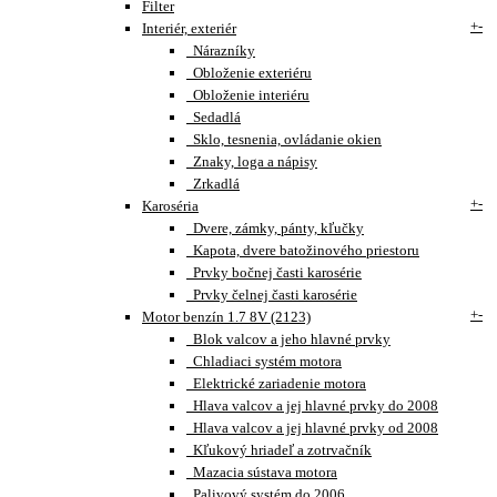
Filter
+
-
Interiér, exteriér
Nárazníky
Obloženie exteriéru
Obloženie interiéru
Sedadlá
Sklo, tesnenia, ovládanie okien
Znaky, loga a nápisy
Zrkadlá
+
-
Karoséria
Dvere, zámky, pánty, kľučky
Kapota, dvere batožinového priestoru
Prvky bočnej časti karosérie
Prvky čelnej časti karosérie
+
-
Motor benzín 1.7 8V (2123)
Blok valcov a jeho hlavné prvky
Chladiaci systém motora
Elektrické zariadenie motora
Hlava valcov a jej hlavné prvky do 2008
Hlava valcov a jej hlavné prvky od 2008
Kľukový hriadeľ a zotrvačník
Mazacia sústava motora
Palivový systém do 2006