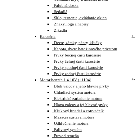
Palubná doska
Sedadlá
Sklo, tesnenia, ovládanie okien
Znaky, loga a nápisy
Zrkadlá
+
-
Karoséria
Dvere, zámky, pánty, kľučky
Kapota, dvere batožinového priestoru
Prvky bočnej časti karosérie
Prvky čelnej časti karosérie
Prvky spodnej časti karosérie
Prvky zadnej časti karosérie
+
-
Motor benzín 1.4 16V (11194)
Blok valcov a jeho hlavné prvky
Chladiaci systém motora
Elektrické zariadenie motora
Hlava valcov a jej hlavné prvky
Kľukový hriadeľ a zotrvačník
Mazacia sústava motora
Odhlučnenie motora
Palivový systém
Prevod remeňa