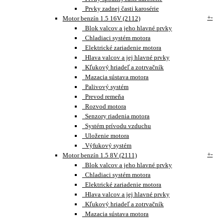
Prvky zadnej časti karosérie
+
-
Motor benzín 1.5 16V (2112)
Blok valcov a jeho hlavné prvky
Chladiaci systém motora
Elektrické zariadenie motora
Hlava valcov a jej hlavné prvky
Kľukový hriadeľ a zotrvačník
Mazacia sústava motora
Palivový systém
Prevod remeňa
Rozvod motora
Senzory riadenia motora
Systém prívodu vzduchu
Uloženie motora
Výfukový systém
+
-
Motor benzín 1.5 8V (2111)
Blok valcov a jeho hlavné prvky
Chladiaci systém motora
Elektrické zariadenie motora
Hlava valcov a jej hlavné prvky
Kľukový hriadeľ a zotrvačník
Mazacia sústava motora