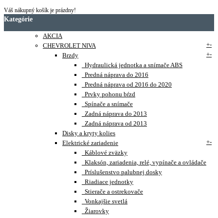
Váš nákupný košík je prázdny!
Kategórie
AKCIA
+
-
CHEVROLET NIVA
+
-
Brzdy
Hydraulická jednotka a snímače ABS
Predná náprava do 2016
Predná náprava od 2016 do 2020
Prvky pohonu bŕzd
Spínače a snímače
Zadná náprava do 2013
Zadná náprava od 2013
Disky a kryty kolies
+
-
Elektrické zariadenie
Káblové zväzky
Klaksón, zariadenia, relé, vypínače a ovládače
Príslušenstvo palubnej dosky
Riadiace jednotky
Stierače a ostrekovače
Vonkajšie svetlá
Žiarovky