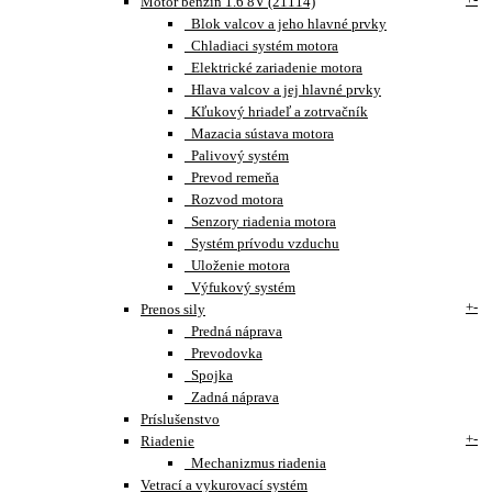
Motor benzín 1.6 8V (21114)
Blok valcov a jeho hlavné prvky
Chladiaci systém motora
Elektrické zariadenie motora
Hlava valcov a jej hlavné prvky
Kľukový hriadeľ a zotrvačník
Mazacia sústava motora
Palivový systém
Prevod remeňa
Rozvod motora
Senzory riadenia motora
Systém prívodu vzduchu
Uloženie motora
Výfukový systém
+
-
Prenos sily
Predná náprava
Prevodovka
Spojka
Zadná náprava
Príslušenstvo
+
-
Riadenie
Mechanizmus riadenia
Vetrací a vykurovací systém