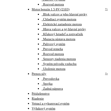
Rozvod motora
+
-
Motor benzín 1.5 8V (2103)
Blok valcov a jeho hlavné prvky
Chladiaci systém motora
Elektrické zariadenie motora
Hlava valcov a jej hlavné prvky
Kľukový hriadeľ a zotrvačník
Mazacia sústava motora
Palivový systém
Prevod remeňa
Rozvod motora
Senzory riadenia motora
Systém prívodu vzduchu
Uloženie motora
+
-
Prenos sily
Prevodovka
Spojka
Zadná náprava
Príslušenstvo
Riadenie
Vetrací a vykurovací systém
Výfukový systém