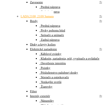
+
-
Zavesenie
Predná náprava
Zadná náprava
+
-
LADA 2108, 2109 Samara
+
-
Brzdy
Predná náprava
Prvky pohonu bŕzd
Spínače a snímače
Zadná náprava
Disky a kryty kolies
+
-
Elektrické zariadenie
Káblové zväzky
Klaksón, zariadenia, relé, vypínače a ovládače
Osvetlenie interiéru
Poistky
Príslušenstvo palubnej dosky
Stierače a ostrekovače
Vonkajšie svetlá
Žiarovky
Filter
+
-
Interiér, exteriér
Nárazníky