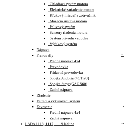
Chladiaci systém motora
Elektrické zariadenie motora
Kľukový hriadeľ a zotrvačník
Mazacia sústava motora
Palivový systém
Senzory riadenia motora
Systém prívodu vzduchu
Výfukový systém
Náprava
+
-
Prenos sily
Predná náprava 4x4
Prevodovka
Prídavná prevodovka
Spojka Andoria (4CTi90)
Spojka Steyr (GAZ-560)
Zadná náprava
Riadenie
Vetrací a vykurovací systém
+
-
Zavesenie
Predná náprava 4x4
Zadná náprava
+
-
LADA 1118, 1117, 1119 Kalina