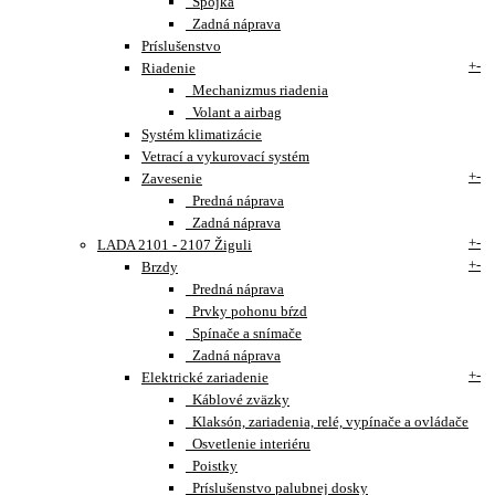
Spojka
Zadná náprava
Príslušenstvo
+
-
Riadenie
Mechanizmus riadenia
Volant a airbag
Systém klimatizácie
Vetrací a vykurovací systém
+
-
Zavesenie
Predná náprava
Zadná náprava
+
-
LADA 2101 - 2107 Žiguli
+
-
Brzdy
Predná náprava
Prvky pohonu bŕzd
Spínače a snímače
Zadná náprava
+
-
Elektrické zariadenie
Káblové zväzky
Klaksón, zariadenia, relé, vypínače a ovládače
Osvetlenie interiéru
Poistky
Príslušenstvo palubnej dosky