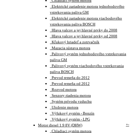
Chladiaci systém motora
Elektrické zariadenie motora jednobodového
vstrekovania paliva GM
Elektrické zariadenie motora viacbodového
vstrekovania paliva BOSCH
Hlava valcov a jej hlavné prvky do 2008
Hlava valcov a jej hlavné prvky od 2008
Kľukový hriadeľ a zotrvačník
Mazacia sústava motora
Palivový systém jednobodového vstrekovania
paliva GM
Palivový systém viacbodového vstrekovania
paliva BOSCH
Prevod remeňa do 2012
Prevod remeňa od 2012
Rozvod motora
Senzory riadenia motora
Systém prívodu vzduchu
Uloženie motora
Výfukový systém - Benzín
Výfukový systém - LPG
+
-
Motor diesel 1.9 8V (DHW)
Chladiaci systém motora