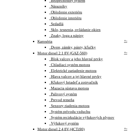
Bezpečnostný systém
Nárazníky
Obloženie exteriéru
Obloženie interiéru
Sedadlá
Sklo, tesnenia, ovládanie okien
Znaky, loga a nápisy
+
-
Karoséria
Dvere, zámky, pánty, kľučky
+
-
Motor diesel 2.1 8V (GAZ-560)
Blok valcov a jeho hlavné prvky
Chladiaci systém motora
Elektrické zariadenie motora
Hlava valcov a jej hlavné prvky
Kľukový hriadeľ a zotrvačník
Mazacia sústava motora
Palivový systém
Prevod remeňa
Senzory riadenia motora
Systém prívodu vzduchu
Systém recirkulácie výfukových plynov
Výfukový systém
+
-
Motor diesel 2.4 8V (4CTi90)