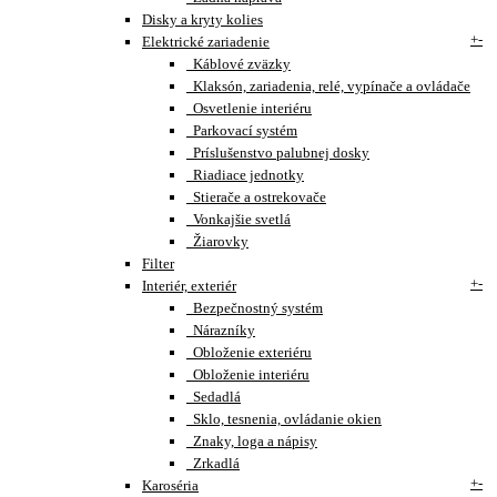
Disky a kryty kolies
+
-
Elektrické zariadenie
Káblové zväzky
Klaksón, zariadenia, relé, vypínače a ovládače
Osvetlenie interiéru
Parkovací systém
Príslušenstvo palubnej dosky
Riadiace jednotky
Stierače a ostrekovače
Vonkajšie svetlá
Žiarovky
Filter
+
-
Interiér, exteriér
Bezpečnostný systém
Nárazníky
Obloženie exteriéru
Obloženie interiéru
Sedadlá
Sklo, tesnenia, ovládanie okien
Znaky, loga a nápisy
Zrkadlá
+
-
Karoséria