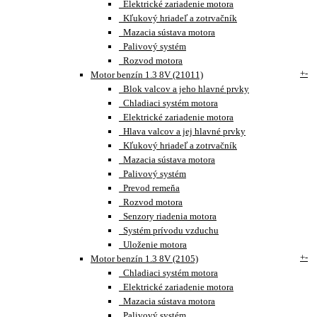
Elektrické zariadenie motora
Kľukový hriadeľ a zotrvačník
Mazacia sústava motora
Palivový systém
Rozvod motora
+
-
Motor benzín 1.3 8V (21011)
Blok valcov a jeho hlavné prvky
Chladiaci systém motora
Elektrické zariadenie motora
Hlava valcov a jej hlavné prvky
Kľukový hriadeľ a zotrvačník
Mazacia sústava motora
Palivový systém
Prevod remeňa
Rozvod motora
Senzory riadenia motora
Systém prívodu vzduchu
Uloženie motora
+
-
Motor benzín 1.3 8V (2105)
Chladiaci systém motora
Elektrické zariadenie motora
Mazacia sústava motora
Palivový systém