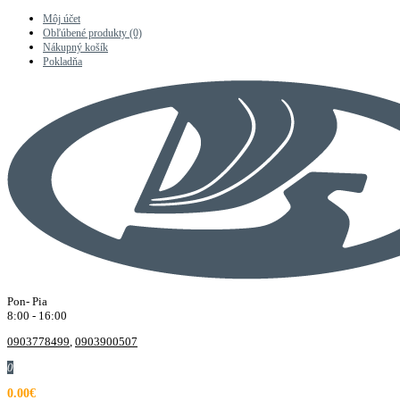
Môj účet
Obľúbené produkty (0)
Nákupný košík
Pokladňa
Pon- Pia
8:00 - 16:00
0903778499
,
0903900507
0
0.00€