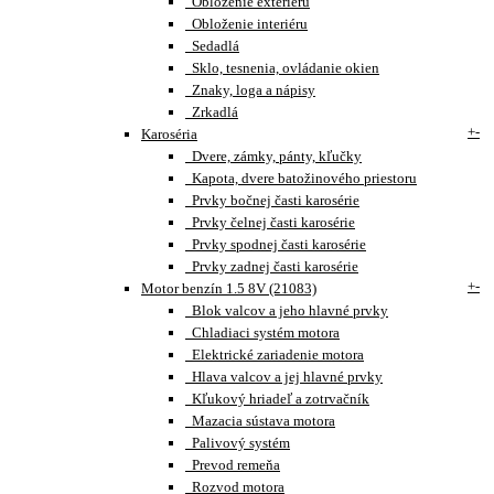
Obloženie exteriéru
Obloženie interiéru
Sedadlá
Sklo, tesnenia, ovládanie okien
Znaky, loga a nápisy
Zrkadlá
+
-
Karoséria
Dvere, zámky, pánty, kľučky
Kapota, dvere batožinového priestoru
Prvky bočnej časti karosérie
Prvky čelnej časti karosérie
Prvky spodnej časti karosérie
Prvky zadnej časti karosérie
+
-
Motor benzín 1.5 8V (21083)
Blok valcov a jeho hlavné prvky
Chladiaci systém motora
Elektrické zariadenie motora
Hlava valcov a jej hlavné prvky
Kľukový hriadeľ a zotrvačník
Mazacia sústava motora
Palivový systém
Prevod remeňa
Rozvod motora