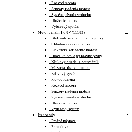
Rozvod motora
Senzory riadenia motora
Systém prívodu vzduchu
Uloženie motora
Výfukový systém
+
-
Motor benzín 1.6 8V (11183)
Blok valcov a jeho hlavné prvky
Chladiaci systém motora
Elektrické zariadenie motora
Hlava valcov a jej hlavné prvky
Kľukový hriadeľ a zotrvačník
Mazacia sústava motora
Palivový systém
Prevod remeňa
Rozvod motora
Senzory riadenia motora
Systém prívodu vzduchu
Uloženie motora
Výfukový systém
+
-
Prenos sily
Predná náprava
Prevodovka