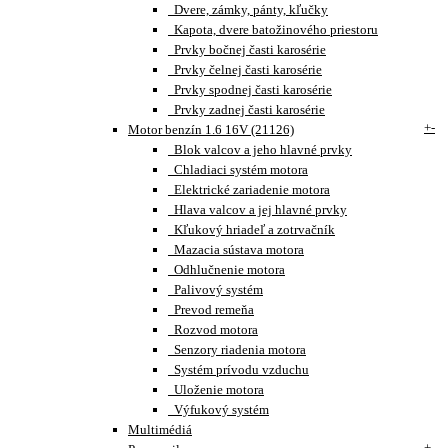
Dvere, zámky, pánty, kľučky
Kapota, dvere batožinového priestoru
Prvky bočnej časti karosérie
Prvky čelnej časti karosérie
Prvky spodnej časti karosérie
Prvky zadnej časti karosérie
+
-
Motor benzín 1.6 16V (21126)
Blok valcov a jeho hlavné prvky
Chladiaci systém motora
Elektrické zariadenie motora
Hlava valcov a jej hlavné prvky
Kľukový hriadeľ a zotrvačník
Mazacia sústava motora
Odhlučnenie motora
Palivový systém
Prevod remeňa
Rozvod motora
Senzory riadenia motora
Systém prívodu vzduchu
Uloženie motora
Výfukový systém
Multimédiá
+
-