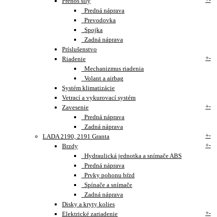
Prenos sily
Predná náprava
Prevodovka
Spojka
Zadná náprava
Príslušenstvo
+
-
Riadenie
Mechanizmus riadenia
Volant a airbag
Systém klimatizácie
Vetrací a vykurovací systém
+
-
Zavesenie
Predná náprava
Zadná náprava
+
-
LADA 2190, 2191 Granta
+
-
Brzdy
Hydraulická jednotka a snímače ABS
Predná náprava
Prvky pohonu bŕzd
Spínače a snímače
Zadná náprava
Disky a kryty kolies
+
-
Elektrické zariadenie