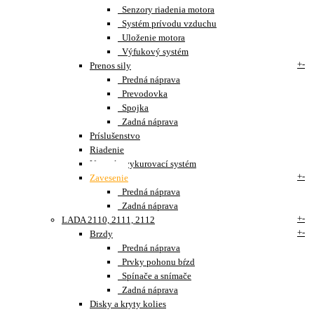
Senzory riadenia motora
Systém prívodu vzduchu
Uloženie motora
Výfukový systém
+
-
Prenos sily
Predná náprava
Prevodovka
Spojka
Zadná náprava
Príslušenstvo
Riadenie
Vetrací a vykurovací systém
+
-
Zavesenie
Predná náprava
Zadná náprava
+
-
LADA 2110, 2111, 2112
+
-
Brzdy
Predná náprava
Prvky pohonu bŕzd
Spínače a snímače
Zadná náprava
Disky a kryty kolies