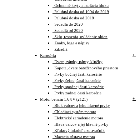
Ochranné kryty a izolácia hluku
Palubná doska od 1994 do 2019
Palubná doska od 2019
Sedadlá do 2020
Sedadlá od 2020
Sklo, tesnenia, ovládanie okien
Znaky, loga a nápisy
Zrkadlá
+
-
Karoséria
Dvere, zámky, pánty, kľučky
Kapota, dvere batožinového priestoru
Prvky bočnej časti karosérie
Prvky čelnej časti karosérie
Prvky spodnej časti karosérie
Prvky zadnej časti karosérie
+
-
Motor benzín 1.6 8V (2121)
Blok valcov a jeho hlavné prvky
Chladiaci systém motora
Elektrické zariadenie motora
Hlava valcov a jej hlavné prvky
Kľukový hriadeľ a zotrvačník
Mazacia sústava motora