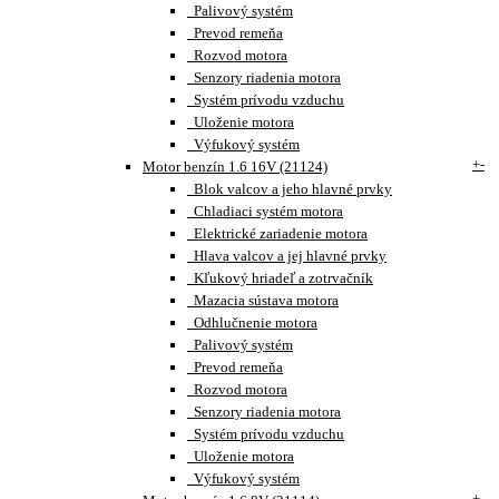
Palivový systém
Prevod remeňa
Rozvod motora
Senzory riadenia motora
Systém prívodu vzduchu
Uloženie motora
Výfukový systém
+
-
Motor benzín 1.6 16V (21124)
Blok valcov a jeho hlavné prvky
Chladiaci systém motora
Elektrické zariadenie motora
Hlava valcov a jej hlavné prvky
Kľukový hriadeľ a zotrvačník
Mazacia sústava motora
Odhlučnenie motora
Palivový systém
Prevod remeňa
Rozvod motora
Senzory riadenia motora
Systém prívodu vzduchu
Uloženie motora
Výfukový systém
+
-