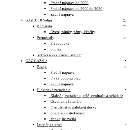
Predná náprava do 2009
Predná náprava od 2009 do 2020
Zadná náprava
+
-
GAZ 3110 Volga
+
-
Karoséria
Dvere, zámky, pánty, kľučky
+
-
Prenos sily
Prevodovka
Spojka
Vetrací a vykurovací systém
+
-
GAZ GAZelle
+
-
Brzdy
Predná náprava
Prvky pohonu bŕzd
Zadná náprava
+
-
Elektrické zariadenie
Klaksón, zariadenia, relé, vypínače a ovládače
Osvetlenie interiéru
Príslušenstvo palubnej dosky
Stierače a ostrekovače
Vonkajšie svetlá
+
-
Interiér, exteriér