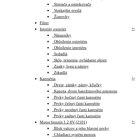
Stierače a ostrekovače
Vonkajšie svetlá
Žiarovky
Filter
+
-
Interiér, exteriér
Nárazníky
Obloženie exteriéru
Obloženie interiéru
Sedadlá
Sklo, tesnenia, ovládanie okien
Znaky, loga a nápisy
Zrkadlá
+
-
Karoséria
Dvere, zámky, pánty, kľučky
Kapota, dvere batožinového priestoru
Prvky bočnej časti karosérie
Prvky čelnej časti karosérie
Prvky spodnej časti karosérie
Prvky zadnej časti karosérie
+
-
Motor benzín 1.2 8V (2101)
Blok valcov a jeho hlavné prvky
Chladiaci systém motora