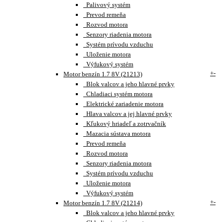
Palivový systém
Prevod remeňa
Rozvod motora
Senzory riadenia motora
Systém prívodu vzduchu
Uloženie motora
Výfukový systém
+
-
Motor benzín 1.7 8V (21213)
Blok valcov a jeho hlavné prvky
Chladiaci systém motora
Elektrické zariadenie motora
Hlava valcov a jej hlavné prvky
Kľukový hriadeľ a zotrvačník
Mazacia sústava motora
Prevod remeňa
Rozvod motora
Senzory riadenia motora
Systém prívodu vzduchu
Uloženie motora
Výfukový systém
+
-
Motor benzín 1.7 8V (21214)
Blok valcov a jeho hlavné prvky