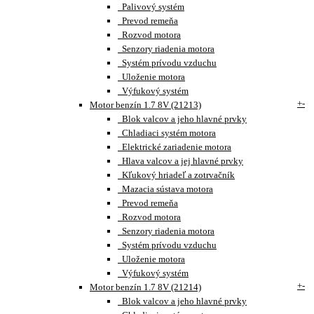
Palivový systém
Prevod remeňa
Rozvod motora
Senzory riadenia motora
Systém prívodu vzduchu
Uloženie motora
Výfukový systém
+
-
Motor benzín 1.7 8V (21213)
Blok valcov a jeho hlavné prvky
Chladiaci systém motora
Elektrické zariadenie motora
Hlava valcov a jej hlavné prvky
Kľukový hriadeľ a zotrvačník
Mazacia sústava motora
Prevod remeňa
Rozvod motora
Senzory riadenia motora
Systém prívodu vzduchu
Uloženie motora
Výfukový systém
+
-
Motor benzín 1.7 8V (21214)
Blok valcov a jeho hlavné prvky