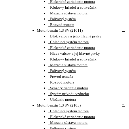
Elektrické zariadenie motora
Kľukový hriadeľ a zotrvačník
Mazacia sústava motora
Palivový systém
Rozvod motora
+
-
Motor benzín 1.3 8V (21011)
Blok valcov a jeho hlavné prvky
Chladiaci systém motora
Elektrické zariadenie motora
Hlava valcov a jej hlavné prvky
Kľukový hriadeľ a zotrvačník
Mazacia sústava motora
Palivový systém
Prevod remeňa
Rozvod motora
Senzory riadenia motora
Systém prívodu vzduchu
Uloženie motora
+
-
Motor benzín 1.3 8V (2105)
Chladiaci systém motora
Elektrické zariadenie motora
Mazacia sústava motora
Palivový systém