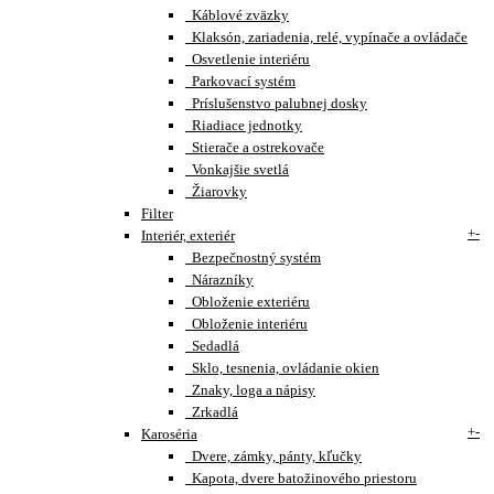
Káblové zväzky
Klaksón, zariadenia, relé, vypínače a ovládače
Osvetlenie interiéru
Parkovací systém
Príslušenstvo palubnej dosky
Riadiace jednotky
Stierače a ostrekovače
Vonkajšie svetlá
Žiarovky
Filter
+
-
Interiér, exteriér
Bezpečnostný systém
Nárazníky
Obloženie exteriéru
Obloženie interiéru
Sedadlá
Sklo, tesnenia, ovládanie okien
Znaky, loga a nápisy
Zrkadlá
+
-
Karoséria
Dvere, zámky, pánty, kľučky
Kapota, dvere batožinového priestoru