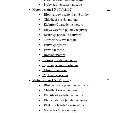
Prvky zadnej časti karosérie
+
-
Motor benzín 1.5 16V (2112)
Blok valcov a jeho hlavné prvky
Chladiaci systém motora
Elektrické zariadenie motora
Hlava valcov a jej hlavné prvky
Kľukový hriadeľ a zotrvačník
Mazacia sústava motora
Palivový systém
Prevod remeňa
Rozvod motora
Senzory riadenia motora
Systém prívodu vzduchu
Uloženie motora
Výfukový systém
+
-
Motor benzín 1.5 8V (2111)
Blok valcov a jeho hlavné prvky
Chladiaci systém motora
Elektrické zariadenie motora
Hlava valcov a jej hlavné prvky
Kľukový hriadeľ a zotrvačník
Mazacia sústava motora