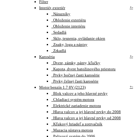
Filter
+
-
Interiér, exteriér
Nárazníky
Obloženie exteriéru
Obloženie interiéru
Sedadlá
Sklo, tesnenia, ovládanie okien
Znaky, loga a nápisy
Zrkadlá
+
-
Karoséria
Dvere, zámky, pánty, kľučky
Kapota, dvere batožinového priestoru
Prvky bočnej časti karosérie
Prvky čelnej časti karosérie
+
-
Motor benzín 1.7 8V (2123)
Blok valcov a jeho hlavné prvky
Chladiaci systém motora
Elektrické zariadenie motora
Hlava valcov a jej hlavné prvky do 2008
Hlava valcov a jej hlavné prvky od 2008
Kľukový hriadeľ a zotrvačník
Mazacia sústava motora
Palivový systém do 2006