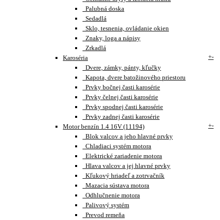
Palubná doska
Sedadlá
Sklo, tesnenia, ovládanie okien
Znaky, loga a nápisy
Zrkadlá
+
-
Karoséria
Dvere, zámky, pánty, kľučky
Kapota, dvere batožinového priestoru
Prvky bočnej časti karosérie
Prvky čelnej časti karosérie
Prvky spodnej časti karosérie
Prvky zadnej časti karosérie
+
-
Motor benzín 1.4 16V (11194)
Blok valcov a jeho hlavné prvky
Chladiaci systém motora
Elektrické zariadenie motora
Hlava valcov a jej hlavné prvky
Kľukový hriadeľ a zotrvačník
Mazacia sústava motora
Odhlučnenie motora
Palivový systém
Prevod remeňa