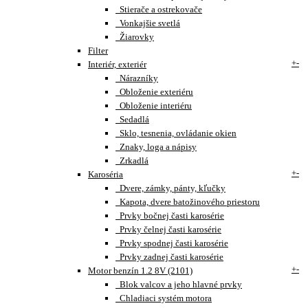
Stierače a ostrekovače
Vonkajšie svetlá
Žiarovky
Filter
+
-
Interiér, exteriér
Nárazníky
Obloženie exteriéru
Obloženie interiéru
Sedadlá
Sklo, tesnenia, ovládanie okien
Znaky, loga a nápisy
Zrkadlá
+
-
Karoséria
Dvere, zámky, pánty, kľučky
Kapota, dvere batožinového priestoru
Prvky bočnej časti karosérie
Prvky čelnej časti karosérie
Prvky spodnej časti karosérie
Prvky zadnej časti karosérie
+
-
Motor benzín 1.2 8V (2101)
Blok valcov a jeho hlavné prvky
Chladiaci systém motora