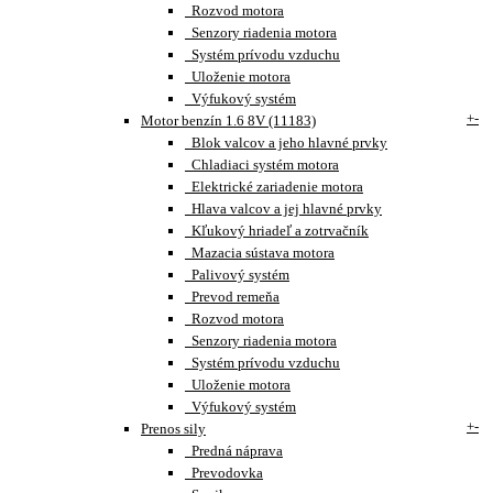
Rozvod motora
Senzory riadenia motora
Systém prívodu vzduchu
Uloženie motora
Výfukový systém
+
-
Motor benzín 1.6 8V (11183)
Blok valcov a jeho hlavné prvky
Chladiaci systém motora
Elektrické zariadenie motora
Hlava valcov a jej hlavné prvky
Kľukový hriadeľ a zotrvačník
Mazacia sústava motora
Palivový systém
Prevod remeňa
Rozvod motora
Senzory riadenia motora
Systém prívodu vzduchu
Uloženie motora
Výfukový systém
+
-
Prenos sily
Predná náprava
Prevodovka