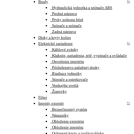
+
-
Brzdy
Hydraulická jednotka a snímače ABS
Predná náprava
Prvky pohonu bŕzd
Spínače a snímače
Zadná náprava
Disky a kryty kolies
+
-
Elektrické zariadenie
Káblové zväzky
Klaksón, zariadenia, relé, vypínače a ovládače
Osvetlenie interiéru
Príslušenstvo palubnej dosky
Riadiace jednotky
Stierače a ostrekovače
Vonkajšie svetlá
Žiarovky
Filter
+
-
Interiér, exteriér
Bezpečnostný systém
Nárazníky
Obloženie exteriéru
Obloženie interiéru
Ochranné kryty a izolácia hluku