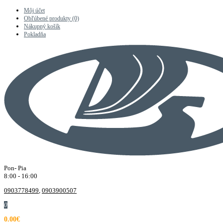
Môj účet
Obľúbené produkty (0)
Nákupný košík
Pokladňa
Pon- Pia
8:00 - 16:00
0903778499
,
0903900507
0
0.00€