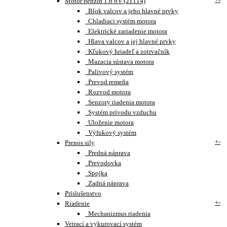
Motor benzín 1.6 8V (21114)
Blok valcov a jeho hlavné prvky
Chladiaci systém motora
Elektrické zariadenie motora
Hlava valcov a jej hlavné prvky
Kľukový hriadeľ a zotrvačník
Mazacia sústava motora
Palivový systém
Prevod remeňa
Rozvod motora
Senzory riadenia motora
Systém prívodu vzduchu
Uloženie motora
Výfukový systém
+
-
Prenos sily
Predná náprava
Prevodovka
Spojka
Zadná náprava
Príslušenstvo
+
-
Riadenie
Mechanizmus riadenia
Vetrací a vykurovací systém