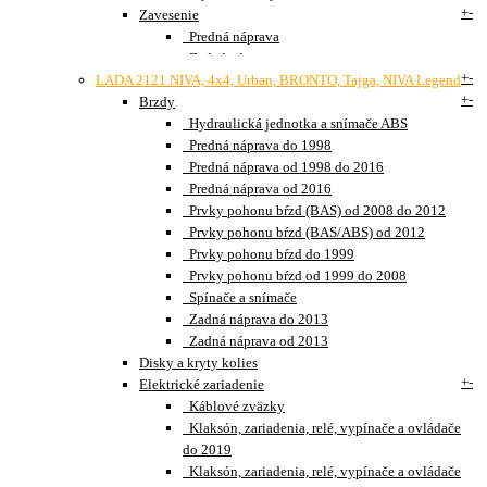
+
-
Zavesenie
Predná náprava
Zadná náprava
+
-
LADA 2121 NIVA, 4x4, Urban, BRONTO, Tajga, NIVA Legend
+
-
Brzdy
Hydraulická jednotka a snímače ABS
Predná náprava do 1998
Predná náprava od 1998 do 2016
Predná náprava od 2016
Prvky pohonu bŕzd (BAS) od 2008 do 2012
Prvky pohonu bŕzd (BAS/ABS) od 2012
Prvky pohonu bŕzd do 1999
Prvky pohonu bŕzd od 1999 do 2008
Spínače a snímače
Zadná náprava do 2013
Zadná náprava od 2013
Disky a kryty kolies
+
-
Elektrické zariadenie
Káblové zväzky
Klaksón, zariadenia, relé, vypínače a ovládače
do 2019
Klaksón, zariadenia, relé, vypínače a ovládače