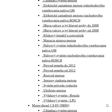
Chladiaci systém motora
Elektrické zariadenie motora jednobodového
vstrekovania paliva GM
Elektrické zariadenie motora viacbodového
vstrekovania paliva BOSCH
Hlava valcov a jej hlavné prvky do 2008
Hlava valcov a jej hlavné prvky od 2008
Kľukový hriadeľ a zotrvačník
Mazacia sústava motora
Palivový systém jednobodového vstrekovania
paliva GM
Palivový systém viacbodového vstrekovania
paliva BOSCH
Prevod remeňa do 2012
Prevod remeňa od 2012
Rozvod motora
Senzory riadenia motora
Systém prívodu vzduchu
Uloženie motora
Výfukový systém - Benzín
Výfukový systém - LPG
+
-
Motor diesel 1.9 8V (DHW)
Chladiaci systém motora