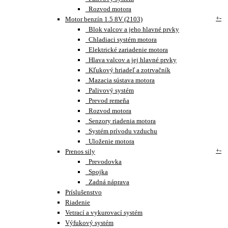
Rozvod motora
+
-
Motor benzín 1.5 8V (2103)
Blok valcov a jeho hlavné prvky
Chladiaci systém motora
Elektrické zariadenie motora
Hlava valcov a jej hlavné prvky
Kľukový hriadeľ a zotrvačník
Mazacia sústava motora
Palivový systém
Prevod remeňa
Rozvod motora
Senzory riadenia motora
Systém prívodu vzduchu
Uloženie motora
+
-
Prenos sily
Prevodovka
Spojka
Zadná náprava
Príslušenstvo
Riadenie
Vetrací a vykurovací systém
Výfukový systém