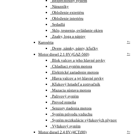
Bezpečnostný systém
Nárazníky
Obloženie exteriéru
Obloženie interiéru
Sedadlá
Sklo, tesnenia, ovládanie okien
Znaky, loga a nápisy
+
-
Karoséria
Dvere, zámky, pánty, kľučky
+
-
Motor diesel 2.1 8V (GAZ-560)
Blok valcov a jeho hlavné prvky
Chladiaci systém motora
Elektrické zariadenie motora
Hlava valcov a jej hlavné prvky
Kľukový hriadeľ a zotrvačník
Mazacia sústava motora
Palivový systém
Prevod remeňa
Senzory riadenia motora
Systém prívodu vzduchu
Systém recirkulácie výfukových plynov
Výfukový systém
+
-
Motor diesel 2.4 8V (4CTi90)