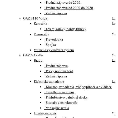
Predná náprava do 2009
Predná náprava od 2009 do 2020
Zadná náprava
+
-
GAZ 3110 Volga
+
-
Karoséria
Dvere, zámky, pánty, kľučky
+
-
Prenos sily
Prevodovka
Spojka
Vetrací a vykurovací systém
+
-
GAZ GAZelle
+
-
Brzdy
Predná náprava
Prvky pohonu bŕzd
Zadná náprava
+
-
Elektrické zariadenie
Klaksón, zariadenia, relé, vypínače a ovládače
Osvetlenie interiéru
Príslušenstvo palubnej dosky
Stierače a ostrekovače
Vonkajšie svetlá
+
-
Interiér, exteriér