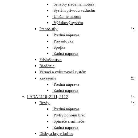
Senzory riadenia motora
Systém prívodu vzduchu
Uloženie motora
Výfukový systém
+
-
Prenos sily
Predná náprava
Prevodovka
Spojka
Zadná náprava
Príslušenstvo
Riadenie
Vetrací a vykurovací systém
+
-
Zavesenie
Predná náprava
Zadná náprava
+
-
LADA 2110, 2111, 2112
+
-
Brzdy
Predná náprava
Prvky pohonu bŕzd
Spínače a snímače
Zadná náprava
Disky a kryty kolies