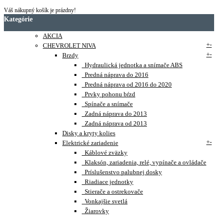
Váš nákupný košík je prázdny!
Kategórie
AKCIA
+
-
CHEVROLET NIVA
+
-
Brzdy
Hydraulická jednotka a snímače ABS
Predná náprava do 2016
Predná náprava od 2016 do 2020
Prvky pohonu bŕzd
Spínače a snímače
Zadná náprava do 2013
Zadná náprava od 2013
Disky a kryty kolies
+
-
Elektrické zariadenie
Káblové zväzky
Klaksón, zariadenia, relé, vypínače a ovládače
Príslušenstvo palubnej dosky
Riadiace jednotky
Stierače a ostrekovače
Vonkajšie svetlá
Žiarovky