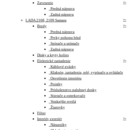
+
-
Zavesenie
Predná náprava
Zadná náprava
+
-
LADA 2108, 2109 Samara
+
-
Brzdy
Predná náprava
Prvky pohonu bŕzd
Spínače a snímače
Zadná náprava
Disky a kryty kolies
+
-
Elektrické zariadenie
Káblové zväzky
Klaksón, zariadenia, relé, vypínače a ovládače
Osvetlenie interiéru
Poistky
Príslušenstvo palubnej dosky
Stierače a ostrekovače
Vonkajšie svetlá
Žiarovky
Filter
+
-
Interiér, exteriér
Nárazníky