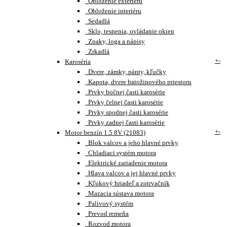
Obloženie exteriéru
Obloženie interiéru
Sedadlá
Sklo, tesnenia, ovládanie okien
Znaky, loga a nápisy
Zrkadlá
+
-
Karoséria
Dvere, zámky, pánty, kľučky
Kapota, dvere batožinového priestoru
Prvky bočnej časti karosérie
Prvky čelnej časti karosérie
Prvky spodnej časti karosérie
Prvky zadnej časti karosérie
+
-
Motor benzín 1.5 8V (21083)
Blok valcov a jeho hlavné prvky
Chladiaci systém motora
Elektrické zariadenie motora
Hlava valcov a jej hlavné prvky
Kľukový hriadeľ a zotrvačník
Mazacia sústava motora
Palivový systém
Prevod remeňa
Rozvod motora