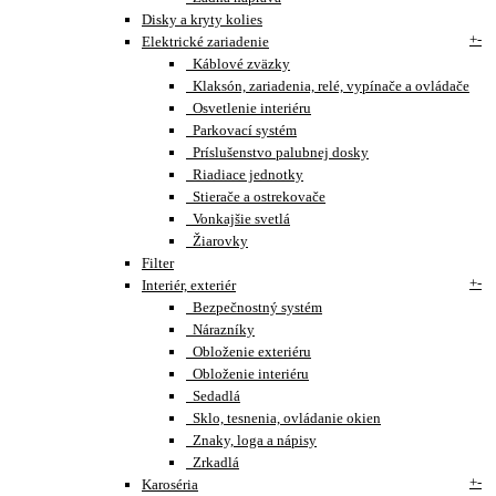
Disky a kryty kolies
+
-
Elektrické zariadenie
Káblové zväzky
Klaksón, zariadenia, relé, vypínače a ovládače
Osvetlenie interiéru
Parkovací systém
Príslušenstvo palubnej dosky
Riadiace jednotky
Stierače a ostrekovače
Vonkajšie svetlá
Žiarovky
Filter
+
-
Interiér, exteriér
Bezpečnostný systém
Nárazníky
Obloženie exteriéru
Obloženie interiéru
Sedadlá
Sklo, tesnenia, ovládanie okien
Znaky, loga a nápisy
Zrkadlá
+
-
Karoséria