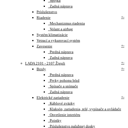
Spojka
Zadná náprava
Príslušenstvo
+
-
Riadenie
Mechanizmus riadenia
Volant a airbag
Systém klimatizácie
Vetrací a vykurovací systém
+
-
Zavesenie
Predná náprava
Zadná náprava
+
-
LADA 2101 - 2107 Žiguli
+
-
Brzdy
Predná náprava
Prvky pohonu bŕzd
Spínače a snímače
Zadná náprava
+
-
Elektrické zariadenie
Káblové zväzky
Klaksón, zariadenia, relé, vypínače a ovládače
Osvetlenie interiéru
Poistky
Príslušenstvo palubnej dosky