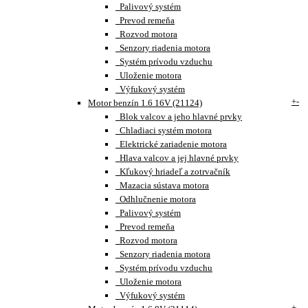
Palivový systém
Prevod remeňa
Rozvod motora
Senzory riadenia motora
Systém prívodu vzduchu
Uloženie motora
Výfukový systém
+
-
Motor benzín 1.6 16V (21124)
Blok valcov a jeho hlavné prvky
Chladiaci systém motora
Elektrické zariadenie motora
Hlava valcov a jej hlavné prvky
Kľukový hriadeľ a zotrvačník
Mazacia sústava motora
Odhlučnenie motora
Palivový systém
Prevod remeňa
Rozvod motora
Senzory riadenia motora
Systém prívodu vzduchu
Uloženie motora
Výfukový systém
+
-