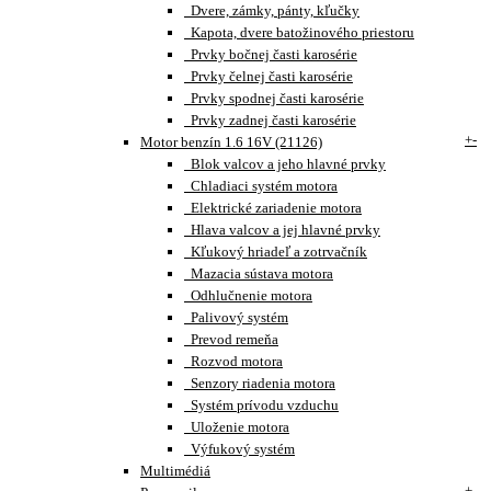
Dvere, zámky, pánty, kľučky
Kapota, dvere batožinového priestoru
Prvky bočnej časti karosérie
Prvky čelnej časti karosérie
Prvky spodnej časti karosérie
Prvky zadnej časti karosérie
+
-
Motor benzín 1.6 16V (21126)
Blok valcov a jeho hlavné prvky
Chladiaci systém motora
Elektrické zariadenie motora
Hlava valcov a jej hlavné prvky
Kľukový hriadeľ a zotrvačník
Mazacia sústava motora
Odhlučnenie motora
Palivový systém
Prevod remeňa
Rozvod motora
Senzory riadenia motora
Systém prívodu vzduchu
Uloženie motora
Výfukový systém
Multimédiá
+
-