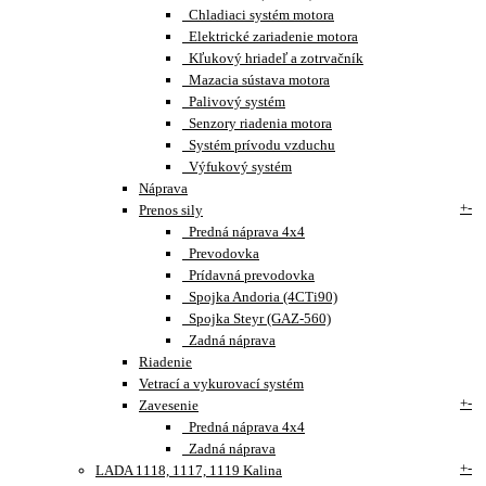
Chladiaci systém motora
Elektrické zariadenie motora
Kľukový hriadeľ a zotrvačník
Mazacia sústava motora
Palivový systém
Senzory riadenia motora
Systém prívodu vzduchu
Výfukový systém
Náprava
+
-
Prenos sily
Predná náprava 4x4
Prevodovka
Prídavná prevodovka
Spojka Andoria (4CTi90)
Spojka Steyr (GAZ-560)
Zadná náprava
Riadenie
Vetrací a vykurovací systém
+
-
Zavesenie
Predná náprava 4x4
Zadná náprava
+
-
LADA 1118, 1117, 1119 Kalina