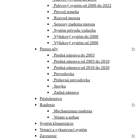
Palivový systém od 2006 do 2022
Prevod remeňa
Rozvod motora
Senzory riadenia motora
Systém prívodu vzduchu
Výfukový systém do 2006
Výfukový systém od 2006
+
-
Prenos sily
Predná náprava do 2003
Predná náprava od 2003 do 2010
Predná náprava od 2010 do 2020
Prevodovka
Prídavná prevodovka
Spojka
Zadná náprava
Príslušenstvo
+
-
Riadenie
Mechanizmus riadenia
Volant a airbag
Systém klimatizácie
Vetrací a vykurovací systém
+
-
Zavesenie