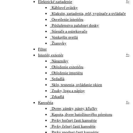
+
-
Elektrické zariadenie
Káblové zväzky
Klaksón, zariadenia, relé, vypínače a ovládače
Osvetlenie interiéru
Príslušenstvo palubnej dosky
Stierače a ostrekovače
Vonkajšie svetlá
Žiarovky
Filter
+
-
Interiér, exteriér
Nárazníky
Obloženie exteriéru
Obloženie interiéru
Sedadlá
Sklo, tesnenia, ovládanie okien
Znaky, loga a nápisy
Zrkadlá
+
-
Karoséria
Dvere, zámky, pánty, kľučky
Kapota, dvere batožinového priestoru
Prvky bočnej časti karosérie
Prvky čelnej časti karosérie
Prvky spodnej časti karosérie