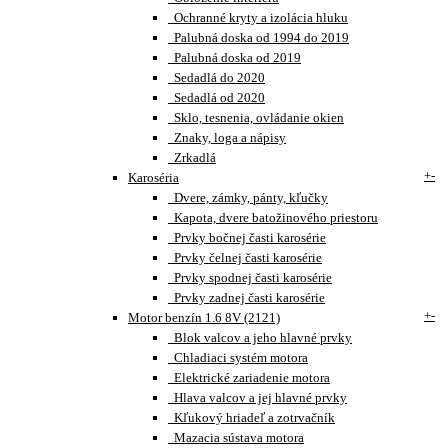
Ochranné kryty a izolácia hluku
Palubná doska od 1994 do 2019
Palubná doska od 2019
Sedadlá do 2020
Sedadlá od 2020
Sklo, tesnenia, ovládanie okien
Znaky, loga a nápisy
Zrkadlá
+
-
Karoséria
Dvere, zámky, pánty, kľučky
Kapota, dvere batožinového priestoru
Prvky bočnej časti karosérie
Prvky čelnej časti karosérie
Prvky spodnej časti karosérie
Prvky zadnej časti karosérie
+
-
Motor benzín 1.6 8V (2121)
Blok valcov a jeho hlavné prvky
Chladiaci systém motora
Elektrické zariadenie motora
Hlava valcov a jej hlavné prvky
Kľukový hriadeľ a zotrvačník
Mazacia sústava motora