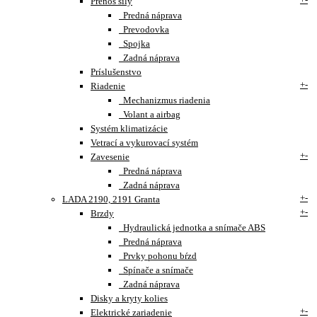
Prenos sily
Predná náprava
Prevodovka
Spojka
Zadná náprava
Príslušenstvo
+
-
Riadenie
Mechanizmus riadenia
Volant a airbag
Systém klimatizácie
Vetrací a vykurovací systém
+
-
Zavesenie
Predná náprava
Zadná náprava
+
-
LADA 2190, 2191 Granta
+
-
Brzdy
Hydraulická jednotka a snímače ABS
Predná náprava
Prvky pohonu bŕzd
Spínače a snímače
Zadná náprava
Disky a kryty kolies
+
-
Elektrické zariadenie