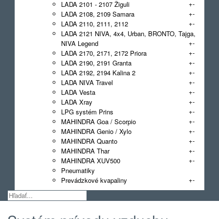
+
-
LADA 2101 - 2107 Žiguli
+
-
LADA 2108, 2109 Samara
+
-
LADA 2110, 2111, 2112
LADA 2121 NIVA, 4x4, Urban, BRONTO, Tajga,
+
-
NIVA Legend
+
-
LADA 2170, 2171, 2172 Priora
+
-
LADA 2190, 2191 Granta
+
-
LADA 2192, 2194 Kalina 2
+
-
LADA NIVA Travel
+
-
LADA Vesta
+
-
LADA Xray
+
-
LPG systém Prins
+
-
MAHINDRA Goa / Scorpio
+
-
MAHINDRA Genio / Xylo
+
-
MAHINDRA Quanto
+
-
MAHINDRA Thar
+
-
MAHINDRA XUV500
Pneumatiky
+
-
Prevádzkové kvapaliny