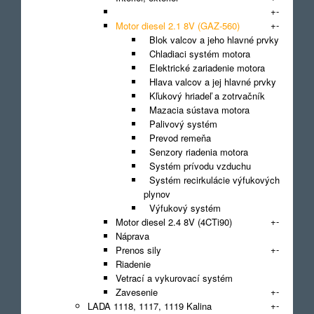
+
-
Karoséria
+
-
Motor diesel 2.1 8V (GAZ-560)
Blok valcov a jeho hlavné prvky
Chladiaci systém motora
Elektrické zariadenie motora
Hlava valcov a jej hlavné prvky
Kľukový hriadeľ a zotrvačník
Mazacia sústava motora
Palivový systém
Prevod remeňa
Senzory riadenia motora
Systém prívodu vzduchu
Systém recirkulácie výfukových
plynov
Výfukový systém
+
-
Motor diesel 2.4 8V (4CTi90)
Náprava
+
-
Prenos sily
Riadenie
Vetrací a vykurovací systém
+
-
Zavesenie
+
-
LADA 1118, 1117, 1119 Kalina