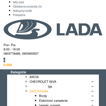
Môj účet
Obľúbené produkty (0)
Nákupný košík
Pokladňa
Pon- Pia
8:00 - 16:00
0903778499
,
0903900507
0
0.00€
Kategórie
AKCIA
+
-
CHEVROLET NIVA
+
-
GAZ 3110 Volga
+
-
GAZ GAZelle
+
-
Brzdy
+
-
Elektrické zariadenie
+
-
Interiér, exteriér