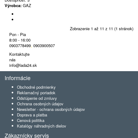
Výrobca:
GAZ
Zobrazenie 1 až 11 z 11 (1 stránok)
Pon - Pia
8:00 - 16:00
0903778499
,
0903900507
Kontaktujte
nás
info@lada24.sk
Informácie
Obchodné podmienky
Reklamačný poriadok
Odstúpenie od zmluvy
Ochrana osobných údajov
Newsletter - ochrana osobných údajov
Doprava a platba
Cenová politika
Katalógy náhradných dielov
Zákaznícky servis