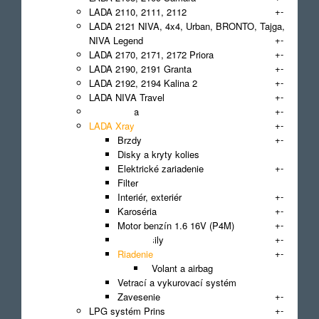
+
-
LADA 2110, 2111, 2112
LADA 2121 NIVA, 4x4, Urban, BRONTO, Tajga,
+
-
NIVA Legend
+
-
LADA 2170, 2171, 2172 Priora
+
-
LADA 2190, 2191 Granta
+
-
LADA 2192, 2194 Kalina 2
+
-
LADA NIVA Travel
+
-
LADA Vesta
+
-
LADA Xray
+
-
Brzdy
Disky a kryty kolies
+
-
Elektrické zariadenie
Filter
+
-
Interiér, exteriér
+
-
Karoséria
+
-
Motor benzín 1.6 16V (P4M)
+
-
Prenos sily
+
-
Riadenie
Volant a airbag
Vetrací a vykurovací systém
+
-
Zavesenie
+
-
LPG systém Prins