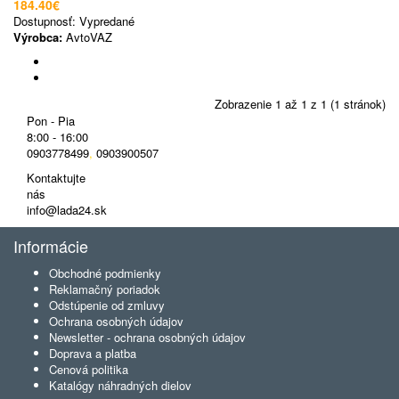
184.40€
Dostupnosť:
Vypredané
Výrobca:
AvtoVAZ
Zobrazenie 1 až 1 z 1 (1 stránok)
Pon - Pia
8:00 - 16:00
0903778499
,
0903900507
Kontaktujte
nás
info@lada24.sk
Informácie
Obchodné podmienky
Reklamačný poriadok
Odstúpenie od zmluvy
Ochrana osobných údajov
Newsletter - ochrana osobných údajov
Doprava a platba
Cenová politika
Katalógy náhradných dielov