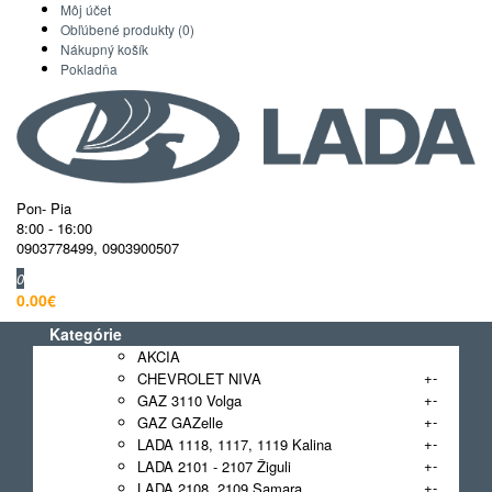
Môj účet
Obľúbené produkty (0)
Nákupný košík
Pokladňa
Pon- Pia
8:00 - 16:00
0903778499
,
0903900507
0
0.00€
Kategórie
AKCIA
+
-
CHEVROLET NIVA
+
-
GAZ 3110 Volga
+
-
GAZ GAZelle
+
-
LADA 1118, 1117, 1119 Kalina
+
-
LADA 2101 - 2107 Žiguli
+
-
LADA 2108, 2109 Samara