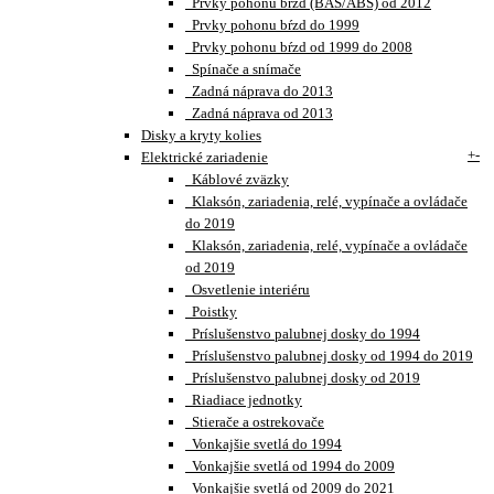
Prvky pohonu bŕzd (BAS/ABS) od 2012
Prvky pohonu bŕzd do 1999
Prvky pohonu bŕzd od 1999 do 2008
Spínače a snímače
Zadná náprava do 2013
Zadná náprava od 2013
Disky a kryty kolies
+
-
Elektrické zariadenie
Káblové zväzky
Klaksón, zariadenia, relé, vypínače a ovládače
do 2019
Klaksón, zariadenia, relé, vypínače a ovládače
od 2019
Osvetlenie interiéru
Poistky
Príslušenstvo palubnej dosky do 1994
Príslušenstvo palubnej dosky od 1994 do 2019
Príslušenstvo palubnej dosky od 2019
Riadiace jednotky
Stierače a ostrekovače
Vonkajšie svetlá do 1994
Vonkajšie svetlá od 1994 do 2009
Vonkajšie svetlá od 2009 do 2021