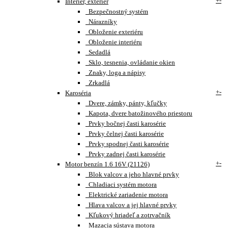
+
-
Interiér, exteriér
Bezpečnostný systém
Nárazníky
Obloženie exteriéru
Obloženie interiéru
Sedadlá
Sklo, tesnenia, ovládanie okien
Znaky, loga a nápisy
Zrkadlá
+
-
Karoséria
Dvere, zámky, pánty, kľučky
Kapota, dvere batožinového priestoru
Prvky bočnej časti karosérie
Prvky čelnej časti karosérie
Prvky spodnej časti karosérie
Prvky zadnej časti karosérie
+
-
Motor benzín 1.6 16V (21126)
Blok valcov a jeho hlavné prvky
Chladiaci systém motora
Elektrické zariadenie motora
Hlava valcov a jej hlavné prvky
Kľukový hriadeľ a zotrvačník
Mazacia sústava motora