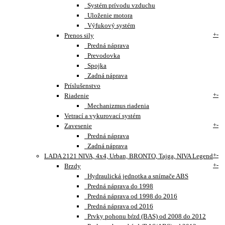
Systém prívodu vzduchu
Uloženie motora
Výfukový systém
+
-
Prenos sily
Predná náprava
Prevodovka
Spojka
Zadná náprava
Príslušenstvo
+
-
Riadenie
Mechanizmus riadenia
Vetrací a vykurovací systém
+
-
Zavesenie
Predná náprava
Zadná náprava
+
-
LADA 2121 NIVA, 4x4, Urban, BRONTO, Tajga, NIVA Legend
+
-
Brzdy
Hydraulická jednotka a snímače ABS
Predná náprava do 1998
Predná náprava od 1998 do 2016
Predná náprava od 2016
Prvky pohonu bŕzd (BAS) od 2008 do 2012