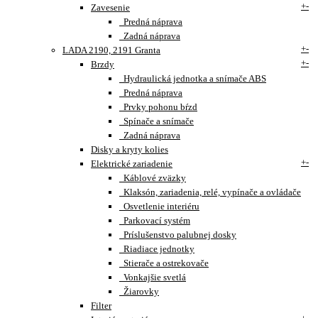
+
-
Zavesenie
Predná náprava
Zadná náprava
+
-
LADA 2190, 2191 Granta
+
-
Brzdy
Hydraulická jednotka a snímače ABS
Predná náprava
Prvky pohonu bŕzd
Spínače a snímače
Zadná náprava
Disky a kryty kolies
+
-
Elektrické zariadenie
Káblové zväzky
Klaksón, zariadenia, relé, vypínače a ovládače
Osvetlenie interiéru
Parkovací systém
Príslušenstvo palubnej dosky
Riadiace jednotky
Stierače a ostrekovače
Vonkajšie svetlá
Žiarovky
Filter