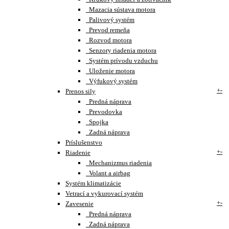
Mazacia sústava motora
Palivový systém
Prevod remeňa
Rozvod motora
Senzory riadenia motora
Systém prívodu vzduchu
Uloženie motora
Výfukový systém
+
-
Prenos sily
Predná náprava
Prevodovka
Spojka
Zadná náprava
Príslušenstvo
+
-
Riadenie
Mechanizmus riadenia
Volant a airbag
Systém klimatizácie
Vetrací a vykurovací systém
+
-
Zavesenie
Predná náprava
Zadná náprava