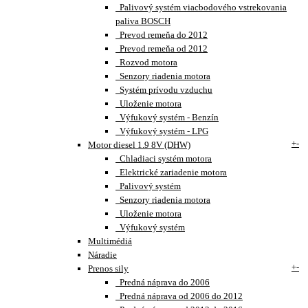
Palivový systém viacbodového vstrekovania
paliva BOSCH
Prevod remeňa do 2012
Prevod remeňa od 2012
Rozvod motora
Senzory riadenia motora
Systém prívodu vzduchu
Uloženie motora
Výfukový systém - Benzín
Výfukový systém - LPG
+
-
Motor diesel 1.9 8V (DHW)
Chladiaci systém motora
Elektrické zariadenie motora
Palivový systém
Senzory riadenia motora
Uloženie motora
Výfukový systém
Multimédiá
Náradie
+
-
Prenos sily
Predná náprava do 2006
Predná náprava od 2006 do 2012