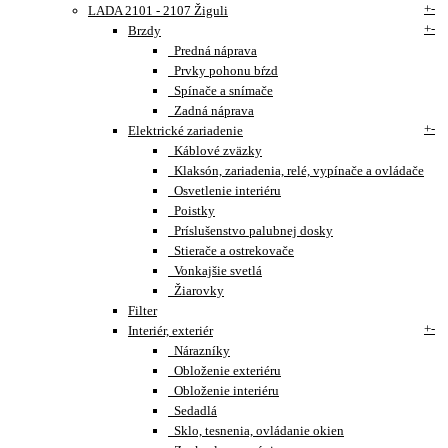
+
-
LADA 2101 - 2107 Žiguli
+
-
Brzdy
Predná náprava
Prvky pohonu bŕzd
Spínače a snímače
Zadná náprava
+
-
Elektrické zariadenie
Káblové zväzky
Klaksón, zariadenia, relé, vypínače a ovládače
Osvetlenie interiéru
Poistky
Príslušenstvo palubnej dosky
Stierače a ostrekovače
Vonkajšie svetlá
Žiarovky
Filter
+
-
Interiér, exteriér
Nárazníky
Obloženie exteriéru
Obloženie interiéru
Sedadlá
Sklo, tesnenia, ovládanie okien