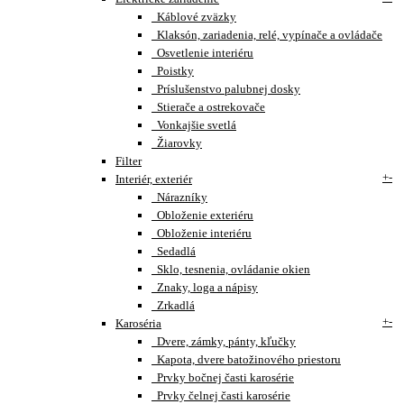
Káblové zväzky
Klaksón, zariadenia, relé, vypínače a ovládače
Osvetlenie interiéru
Poistky
Príslušenstvo palubnej dosky
Stierače a ostrekovače
Vonkajšie svetlá
Žiarovky
Filter
+
-
Interiér, exteriér
Nárazníky
Obloženie exteriéru
Obloženie interiéru
Sedadlá
Sklo, tesnenia, ovládanie okien
Znaky, loga a nápisy
Zrkadlá
+
-
Karoséria
Dvere, zámky, pánty, kľučky
Kapota, dvere batožinového priestoru
Prvky bočnej časti karosérie
Prvky čelnej časti karosérie