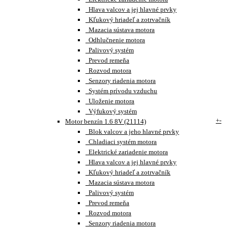
Hlava valcov a jej hlavné prvky
Kľukový hriadeľ a zotrvačník
Mazacia sústava motora
Odhlučnenie motora
Palivový systém
Prevod remeňa
Rozvod motora
Senzory riadenia motora
Systém prívodu vzduchu
Uloženie motora
Výfukový systém
+
-
Motor benzín 1.6 8V (21114)
Blok valcov a jeho hlavné prvky
Chladiaci systém motora
Elektrické zariadenie motora
Hlava valcov a jej hlavné prvky
Kľukový hriadeľ a zotrvačník
Mazacia sústava motora
Palivový systém
Prevod remeňa
Rozvod motora
Senzory riadenia motora