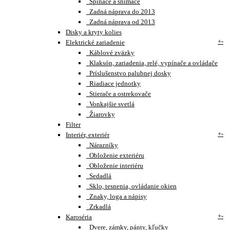
Spínače a snímače
Zadná náprava do 2013
Zadná náprava od 2013
Disky a kryty kolies
+
-
Elektrické zariadenie
Káblové zväzky
Klaksón, zariadenia, relé, vypínače a ovládače
Príslušenstvo palubnej dosky
Riadiace jednotky
Stierače a ostrekovače
Vonkajšie svetlá
Žiarovky
Filter
+
-
Interiér, exteriér
Nárazníky
Obloženie exteriéru
Obloženie interiéru
Sedadlá
Sklo, tesnenia, ovládanie okien
Znaky, loga a nápisy
Zrkadlá
+
-
Karoséria
Dvere, zámky, pánty, kľučky