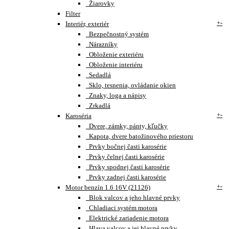
Žiarovky
Filter
+
-
Interiér, exteriér
Bezpečnostný systém
Nárazníky
Obloženie exteriéru
Obloženie interiéru
Sedadlá
Sklo, tesnenia, ovládanie okien
Znaky, loga a nápisy
Zrkadlá
+
-
Karoséria
Dvere, zámky, pánty, kľučky
Kapota, dvere batožinového priestoru
Prvky bočnej časti karosérie
Prvky čelnej časti karosérie
Prvky spodnej časti karosérie
Prvky zadnej časti karosérie
+
-
Motor benzín 1.6 16V (21126)
Blok valcov a jeho hlavné prvky
Chladiaci systém motora
Elektrické zariadenie motora
Hlava valcov a jej hlavné prvky