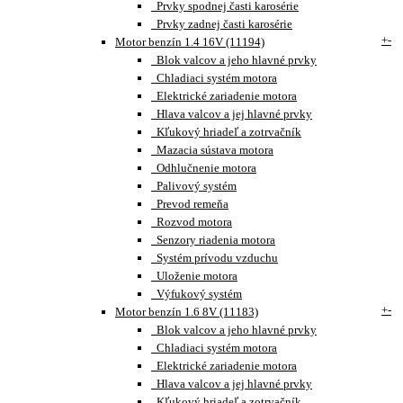
Prvky spodnej časti karosérie
Prvky zadnej časti karosérie
+
-
Motor benzín 1.4 16V (11194)
Blok valcov a jeho hlavné prvky
Chladiaci systém motora
Elektrické zariadenie motora
Hlava valcov a jej hlavné prvky
Kľukový hriadeľ a zotrvačník
Mazacia sústava motora
Odhlučnenie motora
Palivový systém
Prevod remeňa
Rozvod motora
Senzory riadenia motora
Systém prívodu vzduchu
Uloženie motora
Výfukový systém
+
-
Motor benzín 1.6 8V (11183)
Blok valcov a jeho hlavné prvky
Chladiaci systém motora
Elektrické zariadenie motora
Hlava valcov a jej hlavné prvky
Kľukový hriadeľ a zotrvačník