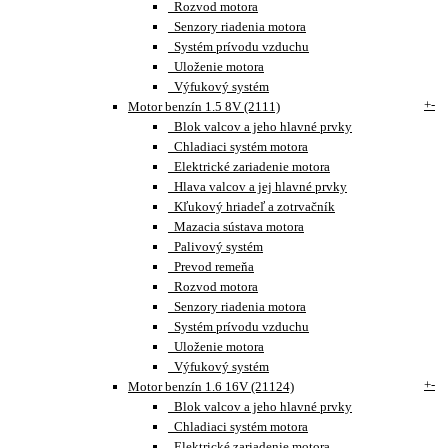
Rozvod motora
Senzory riadenia motora
Systém prívodu vzduchu
Uloženie motora
Výfukový systém
+
-
Motor benzín 1.5 8V (2111)
Blok valcov a jeho hlavné prvky
Chladiaci systém motora
Elektrické zariadenie motora
Hlava valcov a jej hlavné prvky
Kľukový hriadeľ a zotrvačník
Mazacia sústava motora
Palivový systém
Prevod remeňa
Rozvod motora
Senzory riadenia motora
Systém prívodu vzduchu
Uloženie motora
Výfukový systém
+
-
Motor benzín 1.6 16V (21124)
Blok valcov a jeho hlavné prvky
Chladiaci systém motora
Elektrické zariadenie motora