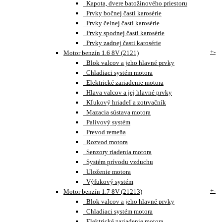
Kapota, dvere batožinového priestoru
Prvky bočnej časti karosérie
Prvky čelnej časti karosérie
Prvky spodnej časti karosérie
Prvky zadnej časti karosérie
+
-
Motor benzín 1.6 8V (2121)
Blok valcov a jeho hlavné prvky
Chladiaci systém motora
Elektrické zariadenie motora
Hlava valcov a jej hlavné prvky
Kľukový hriadeľ a zotrvačník
Mazacia sústava motora
Palivový systém
Prevod remeňa
Rozvod motora
Senzory riadenia motora
Systém prívodu vzduchu
Uloženie motora
Výfukový systém
+
-
Motor benzín 1.7 8V (21213)
Blok valcov a jeho hlavné prvky
Chladiaci systém motora
Elektrické zariadenie motora