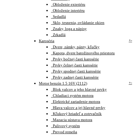
Obloženie exteriéru
Obloženie interiéru
Sedadlá
Sklo, tesnenia, ovládanie okien
Znaky, loga a nápisy
Zrkadlá
+
-
Karoséria
Dvere, zámky, pánty, kľučky
Kapota, dvere batožinového priestoru
Prvky bočnej časti karosérie
Prvky čelnej časti karosérie
Prvky spodnej časti karosérie
Prvky zadnej časti karosérie
+
-
Motor benzín 1.5 16V (2112)
Blok valcov a jeho hlavné prvky
Chladiaci systém motora
Elektrické zariadenie motora
Hlava valcov a jej hlavné prvky
Kľukový hriadeľ a zotrvačník
Mazacia sústava motora
Palivový systém
Prevod remeňa