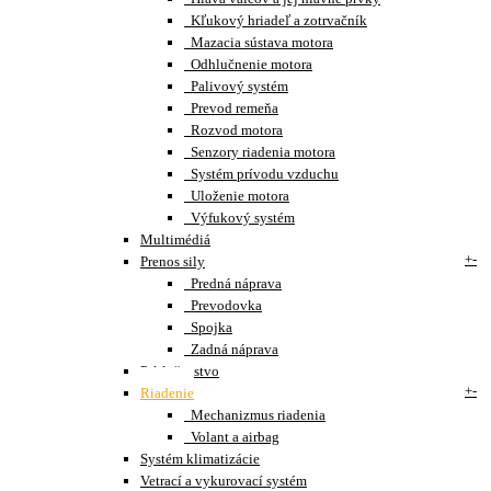
Kľukový hriadeľ a zotrvačník
Mazacia sústava motora
Odhlučnenie motora
Palivový systém
Prevod remeňa
Rozvod motora
Senzory riadenia motora
Systém prívodu vzduchu
Uloženie motora
Výfukový systém
Multimédiá
+
-
Prenos sily
Predná náprava
Prevodovka
Spojka
Zadná náprava
Príslušenstvo
+
-
Riadenie
Mechanizmus riadenia
Volant a airbag
Systém klimatizácie
Vetrací a vykurovací systém