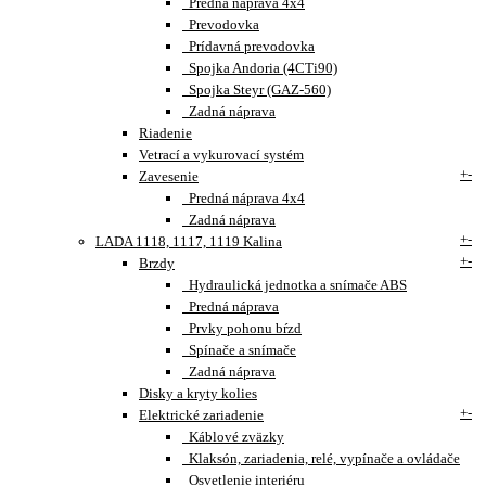
Predná náprava 4x4
Prevodovka
Prídavná prevodovka
Spojka Andoria (4CTi90)
Spojka Steyr (GAZ-560)
Zadná náprava
Riadenie
Vetrací a vykurovací systém
+
-
Zavesenie
Predná náprava 4x4
Zadná náprava
+
-
LADA 1118, 1117, 1119 Kalina
+
-
Brzdy
Hydraulická jednotka a snímače ABS
Predná náprava
Prvky pohonu bŕzd
Spínače a snímače
Zadná náprava
Disky a kryty kolies
+
-
Elektrické zariadenie
Káblové zväzky
Klaksón, zariadenia, relé, vypínače a ovládače
Osvetlenie interiéru