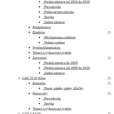
Predná náprava od 2010 do 2020
Prevodovka
Prídavná prevodovka
Spojka
Zadná náprava
Príslušenstvo
+
-
Riadenie
Mechanizmus riadenia
Volant a airbag
Systém klimatizácie
Vetrací a vykurovací systém
+
-
Zavesenie
Predná náprava do 2009
Predná náprava od 2009 do 2020
Zadná náprava
+
-
GAZ 3110 Volga
+
-
Karoséria
Dvere, zámky, pánty, kľučky
+
-
Prenos sily
Prevodovka
Spojka
Vetrací a vykurovací systém
+
-
GAZ GAZelle