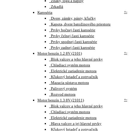
Znaky, loga a nápisy
Zrkadlá
+
-
Karoséria
Dvere, zámky, pánty, kľučky
Kapota, dvere batožinového priestoru
Prvky bočnej časti karosérie
Prvky čelnej časti karosérie
Prvky spodnej časti karosérie
Prvky zadnej časti karosérie
+
-
Motor benzín 1.2 8V (2101)
Blok valcov a jeho hlavné prvky
Chladiaci systém motora
Elektrické zariadenie motora
Kľukový hriadeľ a zotrvačník
Mazacia sústava motora
Palivový systém
Rozvod motora
+
-
Motor benzín 1.3 8V (21011)
Blok valcov a jeho hlavné prvky
Chladiaci systém motora
Elektrické zariadenie motora
Hlava valcov a jej hlavné prvky
Kľukový hriadeľ a zotrvačník