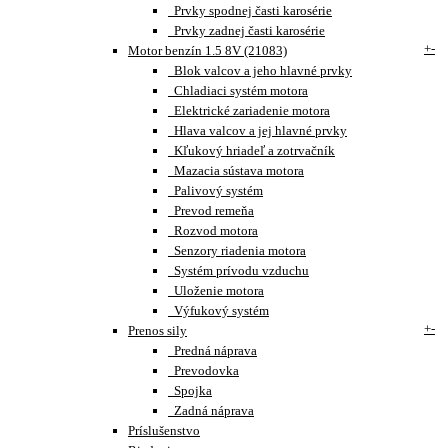
Prvky spodnej časti karosérie
Prvky zadnej časti karosérie
+
-
Motor benzín 1.5 8V (21083)
Blok valcov a jeho hlavné prvky
Chladiaci systém motora
Elektrické zariadenie motora
Hlava valcov a jej hlavné prvky
Kľukový hriadeľ a zotrvačník
Mazacia sústava motora
Palivový systém
Prevod remeňa
Rozvod motora
Senzory riadenia motora
Systém prívodu vzduchu
Uloženie motora
Výfukový systém
+
-
Prenos sily
Predná náprava
Prevodovka
Spojka
Zadná náprava
Príslušenstvo