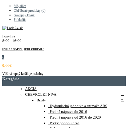
Môj účet
Obľúbené produkty (0)
Nákupný košík
Pokladňa
Pon- Pia
8:00 - 16:00
0903778499
,
0903900507
0
0.00€
Váš nákupný košík je prázdny!
Kategórie
AKCIA
+
-
CHEVROLET NIVA
+
-
Brzdy
Hydraulická jednotka a snímače ABS
Predná náprava do 2016
Predná náprava od 2016 do 2020
Prvky pohonu bŕzd