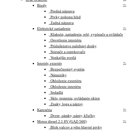
+
-
Brzdy
Predná náprava
Prvky pohonu bŕzd
Zadná náprava
+
-
Elektrické zariadenie
Klaksón, zariadenia, relé, vypínače a ovládače
Osvetlenie interiéru
Príslušenstvo palubnej dosky
Stierače a ostrekovače
Vonkajšie svetlá
+
-
Interiér, exteriér
Bezpečnostný systém
Nárazníky
Obloženie exteriéru
Obloženie interiéru
Sedadlá
Sklo, tesnenia, ovládanie okien
Znaky, loga a nápisy
+
-
Karoséria
Dvere, zámky, pánty, kľučky
+
-
Motor diesel 2.1 8V (GAZ-560)
Blok valcov a jeho hlavné prvky