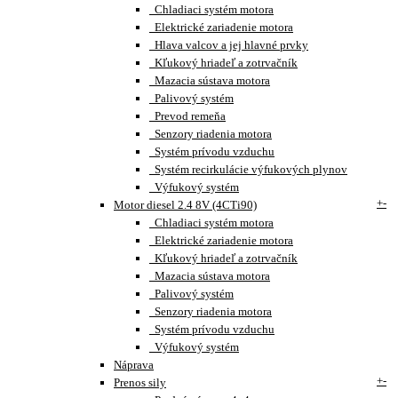
Chladiaci systém motora
Elektrické zariadenie motora
Hlava valcov a jej hlavné prvky
Kľukový hriadeľ a zotrvačník
Mazacia sústava motora
Palivový systém
Prevod remeňa
Senzory riadenia motora
Systém prívodu vzduchu
Systém recirkulácie výfukových plynov
Výfukový systém
+
-
Motor diesel 2.4 8V (4CTi90)
Chladiaci systém motora
Elektrické zariadenie motora
Kľukový hriadeľ a zotrvačník
Mazacia sústava motora
Palivový systém
Senzory riadenia motora
Systém prívodu vzduchu
Výfukový systém
Náprava
+
-
Prenos sily