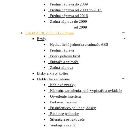
Predná náprava do 2009
Predná náprava od 2009 do 2016
Predná náprava od 2016
Zadná náprava do 2009
Zadná náprava od 2009
+
-
LADA 2170, 2171, 2172 Priora
+
-
Brzdy
Hydraulická jednotka a snímače ABS
Predná náprava
Prvky pohonu bŕzd
Spínače a snímače
Zadná náprava
Disky a kryty kolies
+
-
Elektrické zariadenie
Káblové zväzky
Klaksón, zariadenia, relé, vypínače a ovládače
Osvetlenie interiéru
Parkovací systém
Príslušenstvo palubnej dosky
Riadiace jednotky
Stierače a ostrekovače
Vonkajšie svetlá