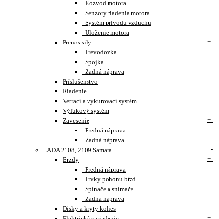
Rozvod motora
Senzory riadenia motora
Systém prívodu vzduchu
Uloženie motora
+
-
Prenos sily
Prevodovka
Spojka
Zadná náprava
Príslušenstvo
Riadenie
Vetrací a vykurovací systém
Výfukový systém
+
-
Zavesenie
Predná náprava
Zadná náprava
+
-
LADA 2108, 2109 Samara
+
-
Brzdy
Predná náprava
Prvky pohonu bŕzd
Spínače a snímače
Zadná náprava
Disky a kryty kolies
+
-
Elektrické zariadenie