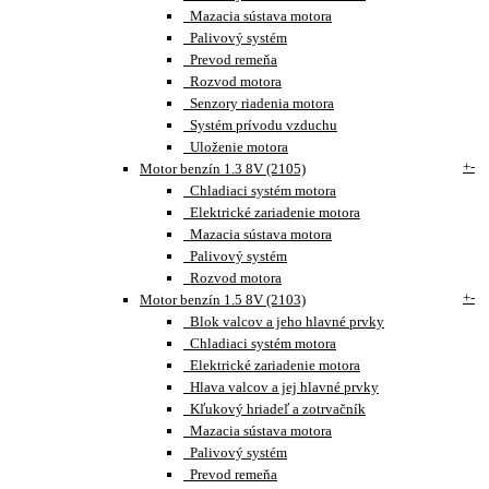
Mazacia sústava motora
Palivový systém
Prevod remeňa
Rozvod motora
Senzory riadenia motora
Systém prívodu vzduchu
Uloženie motora
+
-
Motor benzín 1.3 8V (2105)
Chladiaci systém motora
Elektrické zariadenie motora
Mazacia sústava motora
Palivový systém
Rozvod motora
+
-
Motor benzín 1.5 8V (2103)
Blok valcov a jeho hlavné prvky
Chladiaci systém motora
Elektrické zariadenie motora
Hlava valcov a jej hlavné prvky
Kľukový hriadeľ a zotrvačník
Mazacia sústava motora
Palivový systém
Prevod remeňa