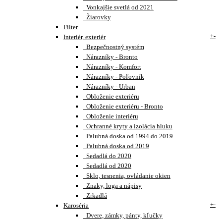
Vonkajšie svetlá od 2021
Žiarovky
Filter
+
-
Interiér, exteriér
Bezpečnostný systém
Nárazníky - Bronto
Nárazníky - Komfort
Nárazníky - Poľovník
Nárazníky - Urban
Obloženie exteriéru
Obloženie exteriéru - Bronto
Obloženie interiéru
Ochranné kryty a izolácia hluku
Palubná doska od 1994 do 2019
Palubná doska od 2019
Sedadlá do 2020
Sedadlá od 2020
Sklo, tesnenia, ovládanie okien
Znaky, loga a nápisy
Zrkadlá
+
-
Karoséria
Dvere, zámky, pánty, kľučky