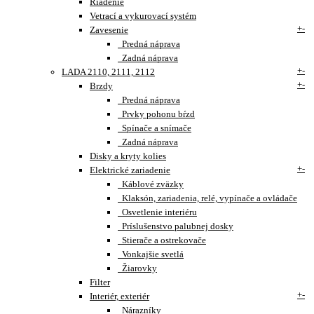
Riadenie
Vetrací a vykurovací systém
+
-
Zavesenie
Predná náprava
Zadná náprava
+
-
LADA 2110, 2111, 2112
+
-
Brzdy
Predná náprava
Prvky pohonu bŕzd
Spínače a snímače
Zadná náprava
Disky a kryty kolies
+
-
Elektrické zariadenie
Káblové zväzky
Klaksón, zariadenia, relé, vypínače a ovládače
Osvetlenie interiéru
Príslušenstvo palubnej dosky
Stierače a ostrekovače
Vonkajšie svetlá
Žiarovky
Filter
+
-
Interiér, exteriér
Nárazníky