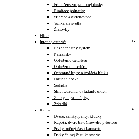
Príslušenstvo palubnej dosky
Riadiace jednotky
Stierače a ostrekovače
Vonkajšie svetlá
Žiarovky
Filter
+
-
Interiér, exteriér
Bezpečnostný systém
Nárazníky
Obloženie exteriéru
Obloženie interiéru
Ochranné kryty a izolácia hluku
Palubná doska
Sedadlá
Sklo, tesnenia, ovládanie okien
Znaky, loga a nápisy
Zrkadlá
+
-
Karoséria
Dvere, zámky, pánty, kľučky
Kapota, dvere batožinového priestoru
Prvky bočnej časti karosérie
Prvky čelnej časti karosérie