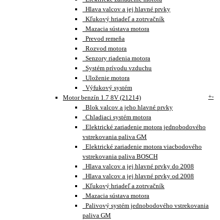
Hlava valcov a jej hlavné prvky
Kľukový hriadeľ a zotrvačník
Mazacia sústava motora
Prevod remeňa
Rozvod motora
Senzory riadenia motora
Systém prívodu vzduchu
Uloženie motora
Výfukový systém
+
-
Motor benzín 1.7 8V (21214)
Blok valcov a jeho hlavné prvky
Chladiaci systém motora
Elektrické zariadenie motora jednobodového
vstrekovania paliva GM
Elektrické zariadenie motora viacbodového
vstrekovania paliva BOSCH
Hlava valcov a jej hlavné prvky do 2008
Hlava valcov a jej hlavné prvky od 2008
Kľukový hriadeľ a zotrvačník
Mazacia sústava motora
Palivový systém jednobodového vstrekovania
paliva GM