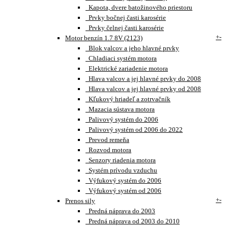
Kapota, dvere batožinového priestoru
Prvky bočnej časti karosérie
Prvky čelnej časti karosérie
+
-
Motor benzín 1.7 8V (2123)
Blok valcov a jeho hlavné prvky
Chladiaci systém motora
Elektrické zariadenie motora
Hlava valcov a jej hlavné prvky do 2008
Hlava valcov a jej hlavné prvky od 2008
Kľukový hriadeľ a zotrvačník
Mazacia sústava motora
Palivový systém do 2006
Palivový systém od 2006 do 2022
Prevod remeňa
Rozvod motora
Senzory riadenia motora
Systém prívodu vzduchu
Výfukový systém do 2006
Výfukový systém od 2006
+
-
Prenos sily
Predná náprava do 2003
Predná náprava od 2003 do 2010