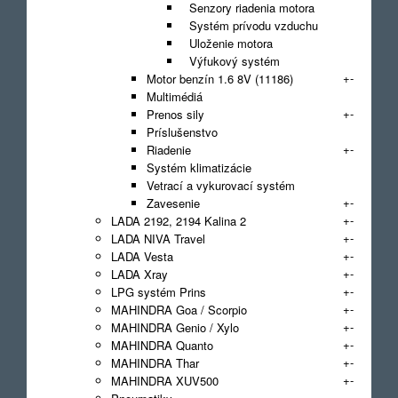
Senzory riadenia motora
Systém prívodu vzduchu
Uloženie motora
Výfukový systém
+
-
Motor benzín 1.6 8V (11186)
Multimédiá
+
-
Prenos sily
Príslušenstvo
+
-
Riadenie
Systém klimatizácie
Vetrací a vykurovací systém
+
-
Zavesenie
+
-
LADA 2192, 2194 Kalina 2
+
-
LADA NIVA Travel
+
-
LADA Vesta
+
-
LADA Xray
+
-
LPG systém Prins
+
-
MAHINDRA Goa / Scorpio
+
-
MAHINDRA Genio / Xylo
+
-
MAHINDRA Quanto
+
-
MAHINDRA Thar
+
-
MAHINDRA XUV500