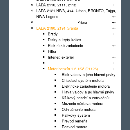
+
-
LADA 2110, 2111, 2112
LADA 2121 NIVA, 4x4, Urban, BRONTO, Tajga,
+
-
NIVA Legend
+
-
LADA 2170, 2171, 2172 Priora
+
-
LADA 2190, 2191 Granta
+
-
Brzdy
Disky a kryty kolies
+
-
Elektrické zariadenie
Filter
+
-
Interiér, exteriér
+
-
Karoséria
+
-
Motor benzín 1.6 16V (21126)
Blok valcov a jeho hlavné prvky
Chladiaci systém motora
Elektrické zariadenie motora
Hlava valcov a jej hlavné prvky
Kľukový hriadeľ a zotrvačník
Mazacia sústava motora
Odhlučnenie motora
Palivový systém
Prevod remeňa
Rozvod motora