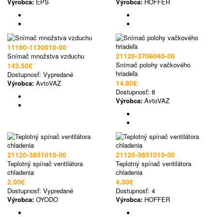
Výrobca:
EPS
Výrobca:
HOFFER
11180-1130010-00
21120-3706040-00
Snímač množstva vzduchu
Snímač polohy vačkového
143.50€
hriadeľa
Dostupnosť:
Vypredané
14.80€
Výrobca:
AvtoVAZ
Dostupnosť:
8
Výrobca:
AvtoVAZ
21120-3851010-00
21120-3851010-00
Teplotný spínač ventilátora
Teplotný spínač ventilátora
chladenia
chladenia
2.00€
4.50€
Dostupnosť:
Vypredané
Dostupnosť:
4
Výrobca:
OYODO
Výrobca:
HOFFER