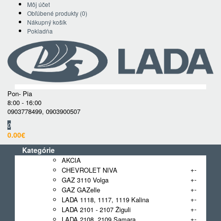
Môj účet
Obľúbené produkty (0)
Nákupný košík
Pokladňa
Pon- Pia
8:00 - 16:00
0903778499
,
0903900507
0
0.00€
Kategórie
AKCIA
+
-
CHEVROLET NIVA
+
-
GAZ 3110 Volga
+
-
GAZ GAZelle
+
-
LADA 1118, 1117, 1119 Kalina
+
-
LADA 2101 - 2107 Žiguli
+
-
LADA 2108, 2109 Samara