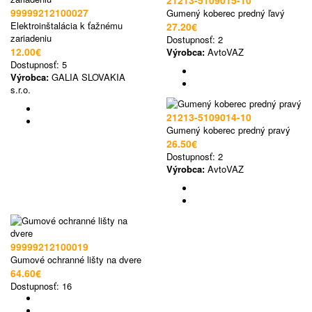
21213-5109015-10
99999212100027
Gumený koberec predný ľavý
Elektroinštalácia k ťažnému
27.20€
zariadeniu
Dostupnosť:
2
12.00€
Výrobca:
AvtoVAZ
Dostupnosť:
5
Výrobca:
GALIA SLOVAKIA
s.r.o.
21213-5109014-10
Gumený koberec predný pravý
26.50€
Dostupnosť:
2
Výrobca:
AvtoVAZ
99999212100019
Gumové ochranné lišty na dvere
64.60€
Dostupnosť:
16