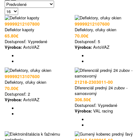
99999212107800
99999212107600
Deflektor kapoty
Deflektory, ofuky okien
65.80€
70.00€
Dostupnosť:
Vypredané
Dostupnosť:
5
Výrobca:
AvtoVAZ
Výrobca:
AvtoVAZ
99999213107600
21218-2303011-00
Deflektory, ofuky okien
Diferenciál predný 24 zubov -
70.00€
samosvorný
Dostupnosť:
2
306.50€
Výrobca:
AvtoVAZ
Dostupnosť:
Vypredané
Výrobca:
VAL racing