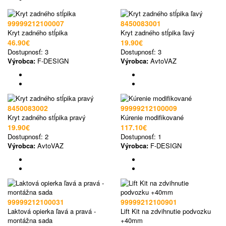
99999212100007
8450083001
Kryt zadného stĺpika
Kryt zadného stĺpika ľavý
46.90€
19.90€
Dostupnosť:
3
Dostupnosť:
3
Výrobca:
F-DESIGN
Výrobca:
AvtoVAZ
8450083002
99999212100009
Kryt zadného stĺpika pravý
Kúrenie modifikované
19.90€
117.10€
Dostupnosť:
2
Dostupnosť:
1
Výrobca:
AvtoVAZ
Výrobca:
F-DESIGN
99999212100031
99999212100901
Laktová opierka ľavá a pravá -
Lift Kit na zdvihnutie podvozku
montážna sada
+40mm