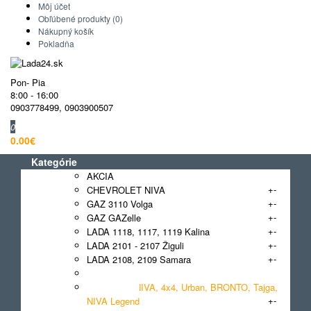
Môj účet
Obľúbené produkty (0)
Nákupný košík
Pokladňa
Pon- Pia
8:00 - 16:00
0903778499
,
0903900507
0
0.00€
Kategórie
AKCIA
+
-
CHEVROLET NIVA
+
-
GAZ 3110 Volga
+
-
GAZ GAZelle
+
-
LADA 1118, 1117, 1119 Kalina
+
-
LADA 2101 - 2107 Žiguli
+
-
LADA 2108, 2109 Samara
+
-
LADA 2110, 2111, 2112
LADA 2121 NIVA, 4x4, Urban, BRONTO, Tajga,
+
-
NIVA Legend