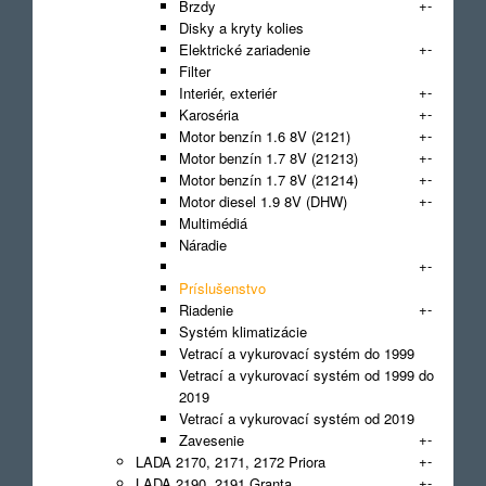
+
-
Brzdy
Disky a kryty kolies
+
-
Elektrické zariadenie
Filter
+
-
Interiér, exteriér
+
-
Karoséria
+
-
Motor benzín 1.6 8V (2121)
+
-
Motor benzín 1.7 8V (21213)
+
-
Motor benzín 1.7 8V (21214)
+
-
Motor diesel 1.9 8V (DHW)
Multimédiá
Náradie
+
-
Prenos sily
Príslušenstvo
+
-
Riadenie
Systém klimatizácie
Vetrací a vykurovací systém do 1999
Vetrací a vykurovací systém od 1999 do
2019
Vetrací a vykurovací systém od 2019
+
-
Zavesenie
+
-
LADA 2170, 2171, 2172 Priora
+
-
LADA 2190, 2191 Granta