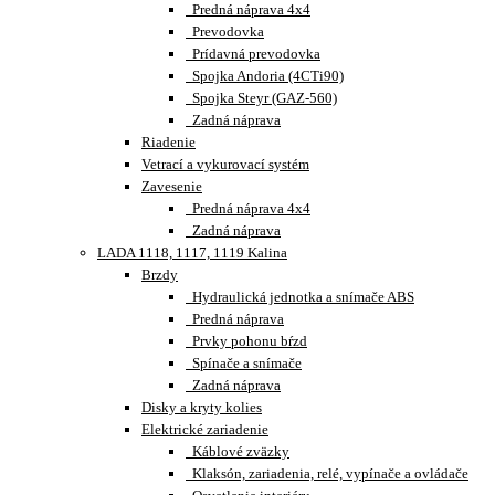
Predná náprava 4x4
Prevodovka
Prídavná prevodovka
Spojka Andoria (4CTi90)
Spojka Steyr (GAZ-560)
Zadná náprava
Riadenie
Vetrací a vykurovací systém
Zavesenie
Predná náprava 4x4
Zadná náprava
LADA 1118, 1117, 1119 Kalina
Brzdy
Hydraulická jednotka a snímače ABS
Predná náprava
Prvky pohonu bŕzd
Spínače a snímače
Zadná náprava
Disky a kryty kolies
Elektrické zariadenie
Káblové zväzky
Klaksón, zariadenia, relé, vypínače a ovládače