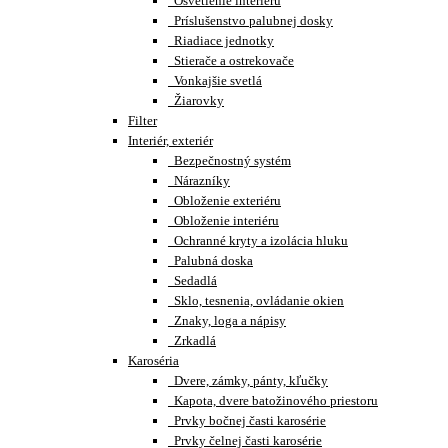
Osvetlenie interiéru
Príslušenstvo palubnej dosky
Riadiace jednotky
Stierače a ostrekovače
Vonkajšie svetlá
Žiarovky
Filter
Interiér, exteriér
Bezpečnostný systém
Nárazníky
Obloženie exteriéru
Obloženie interiéru
Ochranné kryty a izolácia hluku
Palubná doska
Sedadlá
Sklo, tesnenia, ovládanie okien
Znaky, loga a nápisy
Zrkadlá
Karoséria
Dvere, zámky, pánty, kľučky
Kapota, dvere batožinového priestoru
Prvky bočnej časti karosérie
Prvky čelnej časti karosérie