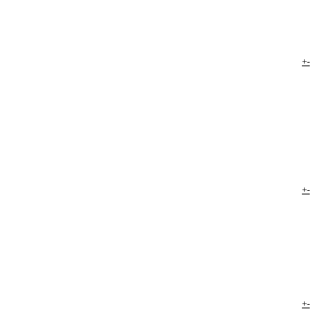
+
-
+
-
+
-