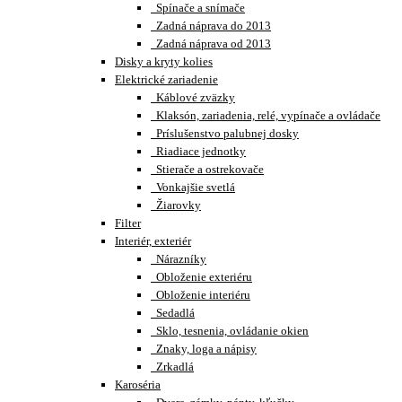
Spínače a snímače
Zadná náprava do 2013
Zadná náprava od 2013
Disky a kryty kolies
Elektrické zariadenie
Káblové zväzky
Klaksón, zariadenia, relé, vypínače a ovládače
Príslušenstvo palubnej dosky
Riadiace jednotky
Stierače a ostrekovače
Vonkajšie svetlá
Žiarovky
Filter
Interiér, exteriér
Nárazníky
Obloženie exteriéru
Obloženie interiéru
Sedadlá
Sklo, tesnenia, ovládanie okien
Znaky, loga a nápisy
Zrkadlá
Karoséria