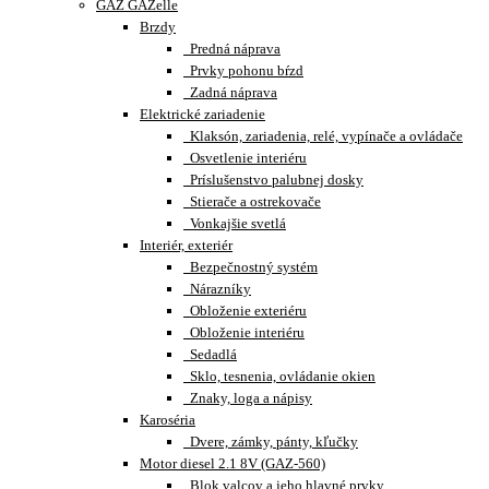
GAZ GAZelle
Brzdy
Predná náprava
Prvky pohonu bŕzd
Zadná náprava
Elektrické zariadenie
Klaksón, zariadenia, relé, vypínače a ovládače
Osvetlenie interiéru
Príslušenstvo palubnej dosky
Stierače a ostrekovače
Vonkajšie svetlá
Interiér, exteriér
Bezpečnostný systém
Nárazníky
Obloženie exteriéru
Obloženie interiéru
Sedadlá
Sklo, tesnenia, ovládanie okien
Znaky, loga a nápisy
Karoséria
Dvere, zámky, pánty, kľučky
Motor diesel 2.1 8V (GAZ-560)
Blok valcov a jeho hlavné prvky