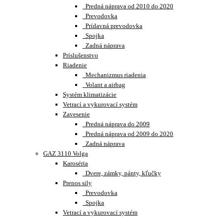
Predná náprava od 2010 do 2020
Prevodovka
Prídavná prevodovka
Spojka
Zadná náprava
Príslušenstvo
Riadenie
Mechanizmus riadenia
Volant a airbag
Systém klimatizácie
Vetrací a vykurovací systém
Zavesenie
Predná náprava do 2009
Predná náprava od 2009 do 2020
Zadná náprava
GAZ 3110 Volga
Karoséria
Dvere, zámky, pánty, kľučky
Prenos sily
Prevodovka
Spojka
Vetrací a vykurovací systém