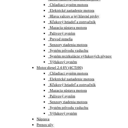
Chladiaci systém motora
Elektrické zariadenie motora
Hlava valcov a jej hlavné prvky
Kľukový hriadeľ a zotrvačník
Mazacia sústava motora
Palivový systém
Prevod remeňa
Senzory riadenia motora
Systém prívodu vzduchu
Systém recirkulácie výfukových plynov
Výfukový systém
Motor diesel 2.4 8V (4CTi90)
Chladiaci systém motora
Elektrické zariadenie motora
Kľukový hriadeľ a zotrvačník
Mazacia sústava motora
Palivový systém
Senzory riadenia motora
Systém prívodu vzduchu
Výfukový systém
Náprava
Prenos sily