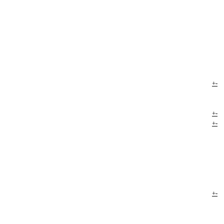
+
-
+
-
+
-
+
-