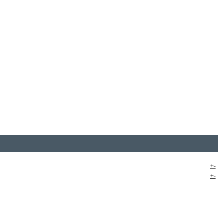
+
-
+
-