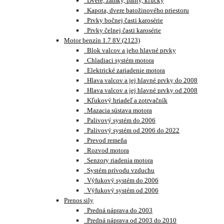
Dvere, zámky, pánty, kľučky
Kapota, dvere batožinového priestoru
Prvky bočnej časti karosérie
Prvky čelnej časti karosérie
Motor benzín 1.7 8V (2123)
Blok valcov a jeho hlavné prvky
Chladiaci systém motora
Elektrické zariadenie motora
Hlava valcov a jej hlavné prvky do 2008
Hlava valcov a jej hlavné prvky od 2008
Kľukový hriadeľ a zotrvačník
Mazacia sústava motora
Palivový systém do 2006
Palivový systém od 2006 do 2022
Prevod remeňa
Rozvod motora
Senzory riadenia motora
Systém prívodu vzduchu
Výfukový systém do 2006
Výfukový systém od 2006
Prenos sily
Predná náprava do 2003
Predná náprava od 2003 do 2010