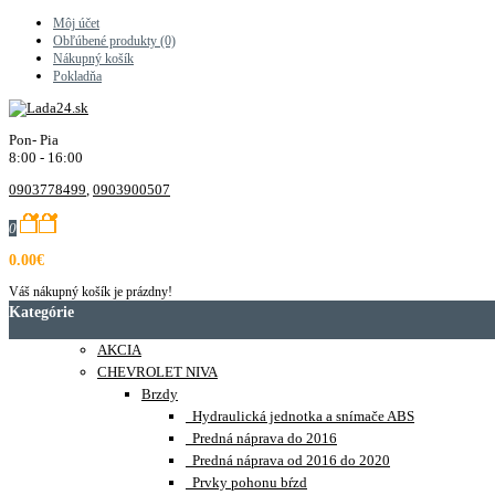
Môj účet
Obľúbené produkty (0)
Nákupný košík
Pokladňa
Pon- Pia
8:00 - 16:00
0903778499
,
0903900507
0
0.00€
Váš nákupný košík je prázdny!
Kategórie
AKCIA
CHEVROLET NIVA
Brzdy
Hydraulická jednotka a snímače ABS
Predná náprava do 2016
Predná náprava od 2016 do 2020
Prvky pohonu bŕzd