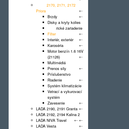
LADA 2170, 2171, 2172
+
-
Priora
+
-
Brzdy
Disky a kryty kolies
Elektrické zariadenie
+
-
Filter
+
-
Interiér, exteriér
+
-
Karoséria
Motor benzín 1.6 16V
+
-
(21126)
Multimédiá
+
-
Prenos sily
Príslušenstvo
+
-
Riadenie
Systém klimatizácie
Vetrací a vykurovací
systém
+
-
Zavesenie
+
-
LADA 2190, 2191 Granta
LADA 2192, 2194 Kalina 2
+
-
+
-
LADA NIVA Travel
+
-
LADA Vesta