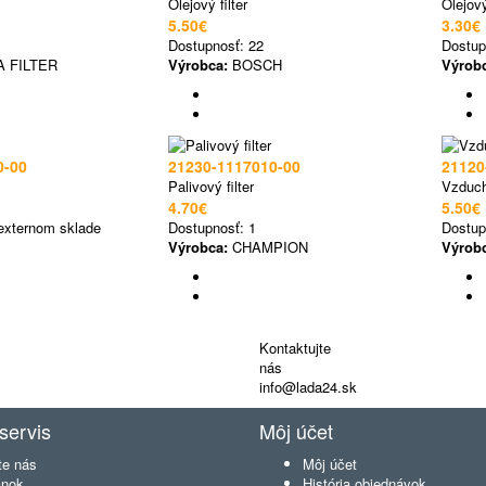
Olejový filter
Olejový
5.50€
3.30€
Dostupnosť:
22
Dostup
 FILTER
Výrobca:
BOSCH
Výrob
0-00
21230-1117010-00
21120
Palivový filter
Vzduch
4.70€
5.50€
externom sklade
Dostupnosť:
1
Dostup
Výrobca:
CHAMPION
Výrob
Kontaktujte
nás
info@lada24.sk
servis
Môj účet
te nás
Môj účet
ánok
História objednávok