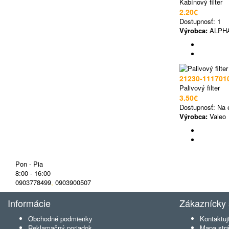
Kabínový filter
2.20€
Dostupnosť:
1
Výrobca:
ALPHA
21230-111701
Palivový filter
3.50€
Dostupnosť:
Na 
Výrobca:
Valeo
Pon - Pia
8:00 - 16:00
0903778499
,
0903900507
Informácie
Zákaznícky 
Obchodné podmienky
Kontaktuj
Reklamačný poriadok
Mapa str