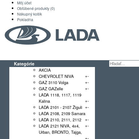
Môj účet
Obľúbené produkty (0)
Nákupný košík
Pokladňa
Kategórie
AKCIA
+
-
CHEVROLET NIVA
+
-
GAZ 3110 Volga
+
-
GAZ GAZelle
LADA 1118, 1117, 1119
+
-
Kalina
+
-
LADA 2101 - 2107 Žiguli
LADA 2108, 2109 Samara
+
-
LADA 2110, 2111, 2112
+
-
LADA 2121 NIVA, 4x4,
Urban, BRONTO, Tajga,
+
-
NIVA Legend