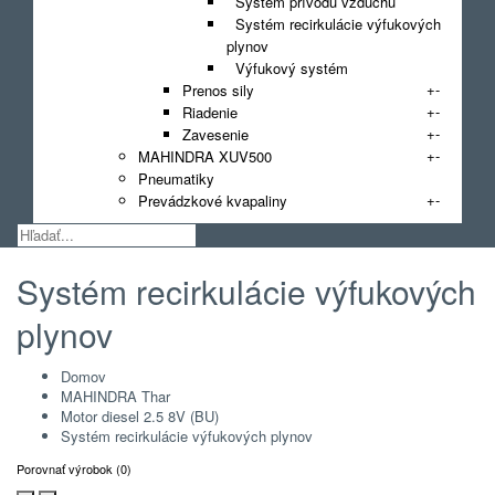
Systém prívodu vzduchu
Systém recirkulácie výfukových
plynov
Výfukový systém
+
-
Prenos sily
+
-
Riadenie
+
-
Zavesenie
+
-
MAHINDRA XUV500
Pneumatiky
+
-
Prevádzkové kvapaliny
Systém recirkulácie výfukových
plynov
Domov
MAHINDRA Thar
Motor diesel 2.5 8V (BU)
Systém recirkulácie výfukových plynov
Porovnať výrobok (0)