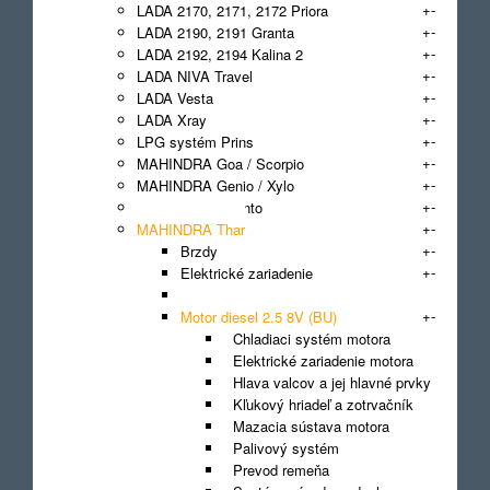
+
-
LADA 2170, 2171, 2172 Priora
+
-
LADA 2190, 2191 Granta
+
-
LADA 2192, 2194 Kalina 2
+
-
LADA NIVA Travel
+
-
LADA Vesta
+
-
LADA Xray
+
-
LPG systém Prins
+
-
MAHINDRA Goa / Scorpio
+
-
MAHINDRA Genio / Xylo
+
-
MAHINDRA Quanto
+
-
MAHINDRA Thar
+
-
Brzdy
+
-
Elektrické zariadenie
Filter
+
-
Motor diesel 2.5 8V (BU)
Chladiaci systém motora
Elektrické zariadenie motora
Hlava valcov a jej hlavné prvky
Kľukový hriadeľ a zotrvačník
Mazacia sústava motora
Palivový systém
Prevod remeňa