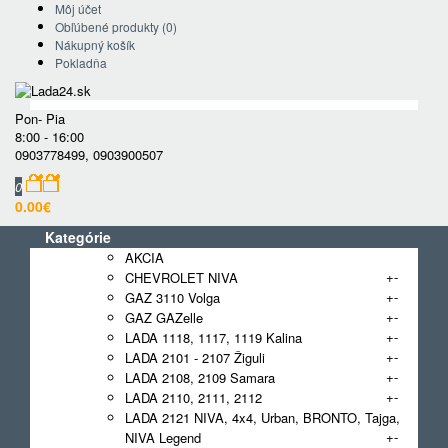
Môj účet
Obľúbené produkty (0)
Nákupný košík
Pokladňa
Pon- Pia
8:00 - 16:00
0903778499
,
0903900507
0
0.00€
Kategórie
AKCIA
+
-
CHEVROLET NIVA
+
-
GAZ 3110 Volga
+
-
GAZ GAZelle
+
-
LADA 1118, 1117, 1119 Kalina
+
-
LADA 2101 - 2107 Žiguli
+
-
LADA 2108, 2109 Samara
+
-
LADA 2110, 2111, 2112
LADA 2121 NIVA, 4x4, Urban, BRONTO, Tajga,
+
-
NIVA Legend